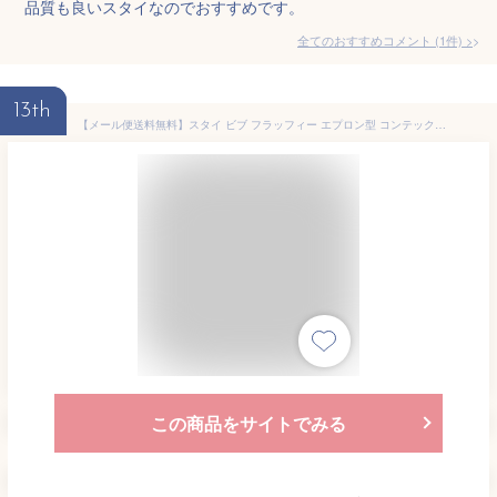
品質も良いスタイなのでおすすめです。
全てのおすすめコメント
(
1
件)
>
13th
【メール便送料無料】スタイ ビブ フラッフィー エプロン型 コンテックス kontex 日本製 オーガニックコットン 綿100％ 新生児 パイル よだれかけ かわいい おしゃれ 子供 ベビー 赤ちゃん 男の子 女の子 出産祝い お口ふき よだれ掛け エプロンスタイ おくちふき
この商品をサイトでみる