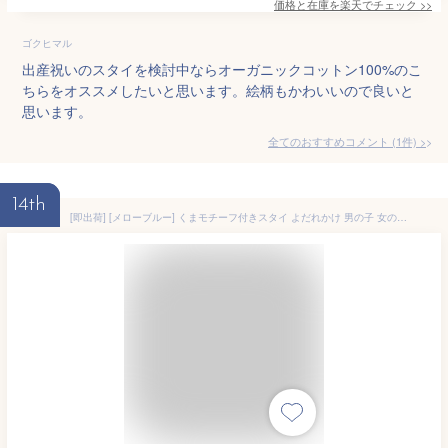
価格と在庫を
楽天
でチェック
>>
ゴクヒマル
出産祝いのスタイを検討中ならオーガニックコットン100%のこ
ちらをオススメしたいと思います。絵柄もかわいいので良いと
思います。
全てのおすすめコメント
(
1
件)
>
14th
[即出荷] [メローブルー] くまモチーフ付きスタイ よだれかけ 男の子 女の子 ベビー 赤ちゃん かわいい 綿 コットン オーガニックコットン ガーゼ モチーフ 水玉 ドット 出産祝い お祝い ベビーギフト ギフト プレゼント 7201-0170 日本製 【ネコポス便OK】