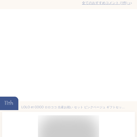
全てのおすすめコメント
(
1
件)
>
11th
LOLO et COCO ロロココ 出産お祝い セット ピンクベージュ ギフトセット カゴM / 雑貨6点 スタイ 汗取りパット ガラガラ 靴下 授乳スタイ2枚 / オーガニック 水玉 クマ 出産祝い 男の子 女の子 ベビー用品 おしゃれ かわいい 日本製 赤ちゃん ベビーギフト