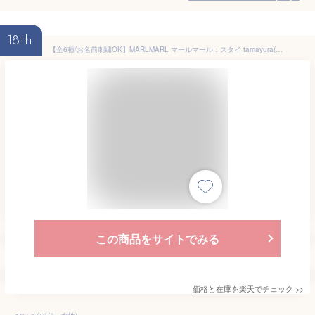
18th
【全6種/お名前刺繍OK】MARLMARL マールマール：スタイ tamayura(たまゆら)シリーズ［ラッピング.のし.メッセージ無料］日本製／スタイ／ビブ／よだれかけ／出産祝い／ベビー／女の子／男の子／専用ケース入り／ギフト／プレゼント／送料無料／名入れ【楽ギフ_名入れ】
この商品をサイトでみる
価格と在庫を
楽天
でチェック
>>