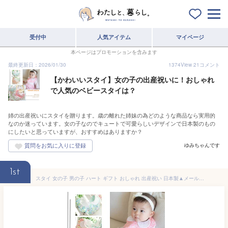
受付中
人気アイテム
マイページ
本ページはプロモーションを含みます
最終更新日：2026/01/30
1374
View
21
コメント
【かわいいスタイ】女の子の出産祝いに！おしゃれ
で人気のベビースタイは？
姉の出産祝いにスタイを贈ります。歳の離れた姉妹の為どのような商品なら実用的
なのか迷っています。女の子なのでキュートで可愛らしいデザインで日本製のもの
にしたいと思っていますが、おすすめはありますか？
ゆみちゃんです
1st
スタイ 女の子 男の子 ハート ギフト おしゃれ 出産祝い 日本製▲メール便送料無料▲エレガントな小花4カラースタイ・ビブ・出産祝いにも素敵なかわいいよだれかけ 襟付き4カラー