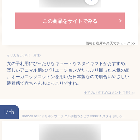
この商品をサイトでみる
価格と在庫を
楽天
でチェック
>>
かりんちょ(50代・男性)
女の子利用にぴったりなキュートなスタイギフトがおすすめ。
楽しいアニマル柄のバリエーションがたっぷり揃った人気の品
。オーガニックコットンを用いた日本製なので肌合いやさしい
装着感で赤ちゃんもにっこりですね。
全てのおすすめコメント
(
1
件)
>
17th
Boribon oeuf ボリボンウーフ エル羽根つきビブ 393831(スタイ おしゃれ ベビー 赤ちゃん ブランド よだれかけ 天使の羽 女の子 日本製 背中 羽根 プレゼント 男の子)