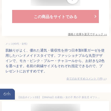
この商品をサイトでみる
価格と在庫を
楽天
でチェック
>>
メッコ(40代・女性)
肌触りがよく、優れた通気・吸収性を持つ日本製6重ガーゼを使
用したハンドメイドスタイです。ファッショナブルな丸型デザ
インで、モカ・ピンク・ブルー・チャコールから、お好きな2色
を選べます。名前の刺繍サイズもそれぞれ指定できるので、プ
レゼントにおすすめです。
全てのおすすめコメント
(
1
件)
>
6th
【全品ポイント2倍】【39shop】出産祝い 女の子 男の子 新生児 ギフトセット 【2点セット】プレゼント ベビーギフト 日本製 お祝い スタイ ニギニギ ( おもちゃ ラトル よだれかけ 綿 ピンク/グレー )