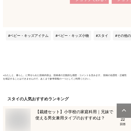
本製▲メール便送料
の子 男女
無料▲エレガントな
ゃん ビブ
小花4カラースタ
イ・ビブ・出産祝い
にも素敵なかわいい
よだれかけ 襟付き
ベビー・キッズアイテム
ベビー・キッズ小物
スタイ
その他の
4カラー
※
わたしと、暮らし。
に寄せられた投稿内容は、投稿者の主観的な感想・コメントを含みます。 投稿の信憑性・正確性
を保証することはできませんので、あくまで参考情報の一つとしてご利用ください。
スタイ
の人気おすすめランキング
【裁縫セット】小学校の家庭科用｜兄妹で
使える男女兼用タイプのおすすめは？
22
回答