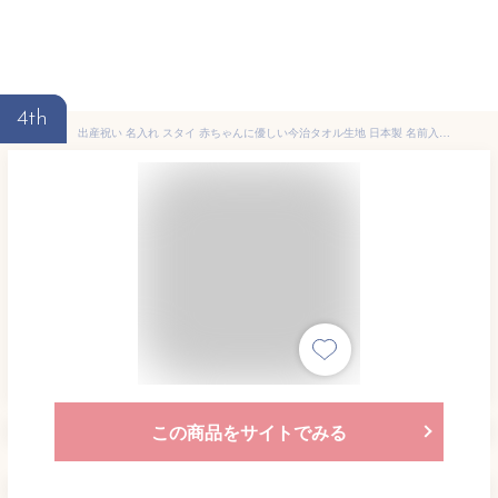
4th
出産祝い 名入れ スタイ 赤ちゃんに優しい今治タオル生地 日本製 名前入り よだれかけ ビブ お食事エプロン ポップデザイン ハイビスカス 男の子 女の子 ベビー 新生児 通常6-7営業日お届け クリスマス 【メール便対応】 ココロコ
この商品をサイトでみる