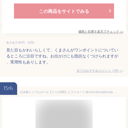
この商品をサイトでみる
価格と在庫を
楽天
でチェック
>>
あさあさ(40代・女性)
見た目もかわいらしくて、くまさんがワンポイントについてい
るところに注目ですね。お出かけにも抵抗なくつけられますが
、実用性もありします。
全てのおすすめコメント
(
1
件)
>
15th
日本製トリプルガーゼ【フリルBIB】ビブスカーフ 綿100%KnockKnock スタイ フリル BIB ビブ コットン ノックノック ベビー用 よだれかけ ベビー服 女の子 ベビー スタイ ガーゼ 出産祝い