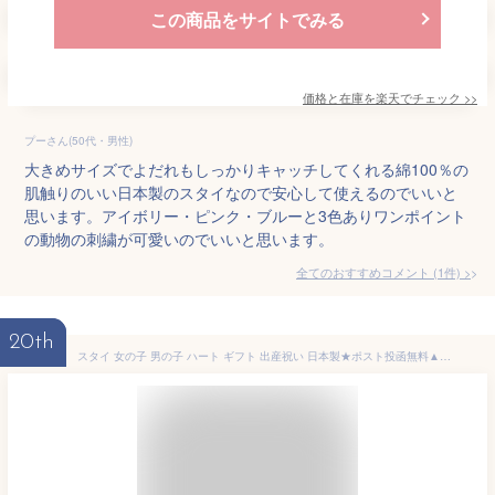
この商品をサイトでみる
価格と在庫を
楽天
でチェック
>>
プーさん(50代・男性)
大きめサイズでよだれもしっかりキャッチしてくれる綿100％の
肌触りのいい日本製のスタイなので安心して使えるのでいいと
思います。アイボリー・ピンク・ブルーと3色ありワンポイント
の動物の刺繍が可愛いのでいいと思います。
全てのおすすめコメント
(
1
件)
>
20th
スタイ 女の子 男の子 ハート ギフト 出産祝い 日本製★ポスト投函無料▲ 紫陽花 あじさい ▲◇リボン付き◇花びらみたいなデザインBIB国内縫製・オリジナルデザインで可愛く差をつけよう♪スタイ・ビブ・よだれかけ▲