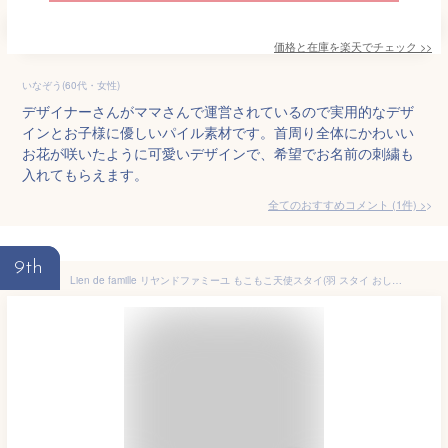
価格と在庫を
楽天
でチェック
>>
いなぞう(60代・女性)
デザイナーさんがママさんで運営されているので実用的なデザ
インとお子様に優しいパイル素材です。首周り全体にかわいい
お花が咲いたように可愛いデザインで、希望でお名前の刺繍も
入れてもらえます。
全てのおすすめコメント
(
1
件)
>
9th
Lien de famille リヤンドファミーユ もこもこ天使スタイ(羽 スタイ おしゃれ 女の子 よだれかけ 無地 かわいい ビブ 男の子 ベビー ギフト 吸水 日本製 食事 赤ちゃん 出産祝い 可愛い 前掛け よだれ)