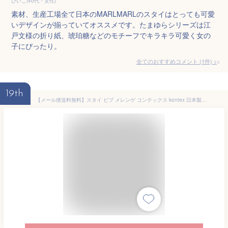
ぴいこ(40代・女性)
素材、生産工場全て日本のMARLMARLのスタイはとっても可愛
いデザインが揃っていてオススメです。たまゆらシリーズは江
戸文様の折り紙、琥珀糖などのモチーフでキラキラ可愛く女の
子にぴったり。
全てのおすすめコメント
(
1
件)
>
19th
【メール便送料無料】スタイ ビブ メレンゲ コンテックス kontex 日本製 コットン 綿100％ 無撚糸 パイル よだれかけ かわいい おしゃれ 子供 ベビー 赤ちゃん 男の子 女の子 出産祝い お口ふき 吸収 大きめ 大判|よだれ掛け 妊娠祝い プレゼント おくちふき