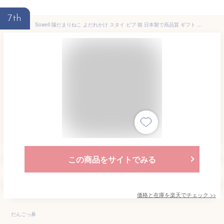
7th
Sowell 陽だまりねこ よだれかけ スタイ ビブ 猫 日本製で高品質 ギフト 新生児 赤ちゃん用 猫 かわいい ブランド 女の子 男の子 誕生日 ハーフバースデー 御祝 出産祝い 送料無料 春 秋 夏 冬 綿100％ タオル パイル 動物 親子
この商品をサイトでみる
価格と在庫を
楽天
でチェック
>>
だんごっ鼻