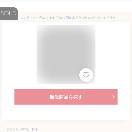
SOLD
コンテックス 今治 タオル / Franc-Check フランチェック スタイ フリーサイズ 《 2枚まで メール便 対応 》 | ギフト 内祝い 内祝 オーガニック 出産祝い 男の子 女の子 おしゃれ オーガニック ベビー ベビーギフト チェック かわいい 吸水 国産 日本製 ブランド
類似商品を探す
まめたろう(50代・女性)