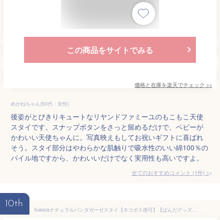
この商品をサイトでみる
価格と在庫を
楽天
でチェック
>>
めがねちゃん(50代・女性)
後姿がとびきりキュートなリヤンドファミーユのもこもこ天使
スタイです。スナップボタンをさっと留めるだけで、ベビーが
かわいい天使ちゃんに。写真映えもしてお祝いギフトに喜ばれ
そう。スタイ部分はやわらかな肌触りで吸水性のいい綿100％の
パイル地ですから、かわいいだけでなく実用性も高いですよ。
全てのおすすめコメント
(
1
件)
>
10th
fuwaraナチュラルパンダガーゼスタイ【ネコポス便可】【ぱんだグッズ】(よだれ掛け・ベビービブ)