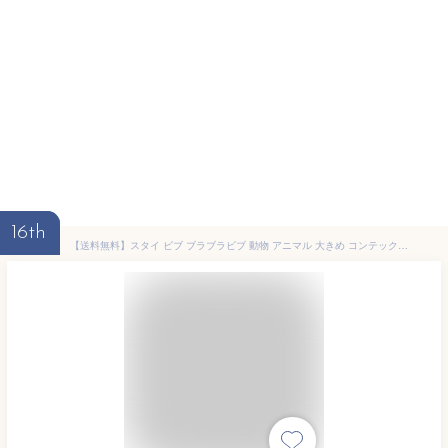
16th
【送料無料】スタイ ビブ ブラブラビブ 動物 アニマル 大きめ コンテックス kontex 日本製 オーガニックコットン 綿100％ 新生児 パイル よだれかけ おもしろ かわいい おしゃれ 子供 ベビー 赤ちゃん 男の子 女の子 出産祝い お口ふき よだれ掛け エプロンスタイ