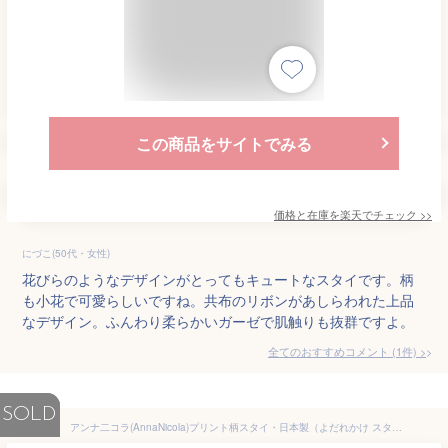
この商品をサイトでみる
価格と在庫を
楽天
でチェック
>>
にづこ(50代・女性)
花びらのようなデザインがとってもキュートなスタイです。柄
も小花で可愛らしいですね。共布のリボンがあしらわれた上品
なデザイン。ふんわり柔らかいガーゼで肌触りも抜群ですよ。
全てのおすすめコメント
(
1
件)
>
SOLD
アンナ二コラ(AnnaNicola)プリント柄スタイ・日本製（よだれかけ スタイ おしゃれ 男の子 女の子 出産準備 出産祝い スタイ ギフト プレゼント お祝い ベビー 赤ちゃん お食事エプロン baby 日本製 新生児 sty）