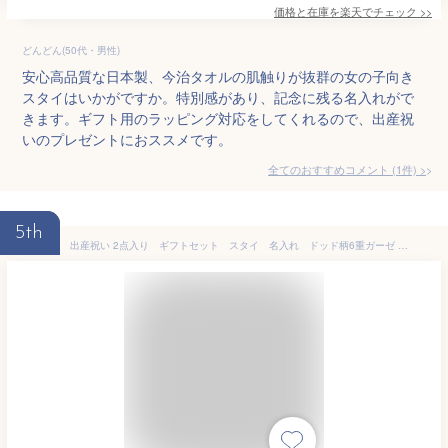
価格と在庫を
楽天
でチェック
>>
どんどん(50代・男性)
安心高品質な日本製、今治タオルの肌触りが抜群の女の子向き
スタイはいかがですか。特別感があり、記念に残る名入れがで
きます。ギフト用のラッピング対応をしてくれるので、出産祝
いのプレゼントにおススメです。
全てのおすすめコメント
(
1
件)
>
5th
出産祝い 2点入り ギフトセット スタイ 名入れ ドッド柄6重ガーゼ よだれかけ bib お名前 刺繍 プレゼント 贈答用 ギフト 日本製 ハンドメイド キッズ ベビー 子供用 赤ちゃん 一歳 誕生日 caf-0023set