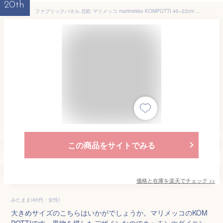
20th
ファブリックパネル 北欧 マリメッコ marimekko KOMPOTTI 40×22cm 厚み2.5cm 単品 ホワイト ベージュ グレー コンポッティ 北欧 マリメッコ インテリアパネル 果物リビング キッチン プレゼント アートパネル [同梱可能]
この商品をサイトでみる
価格と在庫を
楽天
でチェック
>>
みたまま(40代・女性)
大きめサイズのこちらはいかがでしょうか。マリメッコのKOM
POTTIです。果物を模したデザインなのでキッチンやダイニン