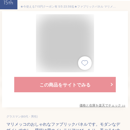
15th
★今使える715円クーポン有 5/5 23:59迄★ファブリックパネル マリメッコ PUUTARHURIN PARHAAT（プータルフリンパルハート）/WHITE 50×50cm インテリア 壁掛 壁飾【店頭受取も可 吹田】
この商品をサイトでみる
価格と在庫を
楽天
でチェック
>>
グラスマン(60代・男性)
マリメッコのおしゃれなファブリックパネルです。モダンなデ
ザインですし、壁掛け用のインテリアにぴったり。手ごろな大