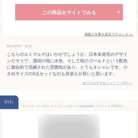
この商品をサイトでみる
価格と在庫を
楽天
でチェック
>>
Silvia(60代・女性)
こちらのルミマルヤはいかがでしょうか。日本未発売のデザイ
ンだそうで、濃紺の地に水色、そして枝のゴールドという配色
に都会的で洗練された雰囲気があり、とてもオシャレです。小
さめサイズの3点セットなのも見栄えが良いと思います。
全てのおすすめコメント
(
1
件)
>
9th
ファブリックパネル ファブリックボード marimekko マリメッコ PIENI-UNIKKO(BEI2)ピエニウニッコ[SIZE：W130×H45cm]各サイズ選べます優しく柔らかい印象