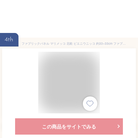
4th
ファブリックパネル マリメッコ 北欧 ピエニウニッコ 約33×33cm ファブリックボード marimekko PIENIUNIKKO【ラッピング対応可】 おしゃれ かわいい ウォールパネル 生地 ギフト プラム リビング
この商品をサイトでみる