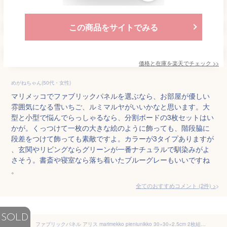
この商品をサイトでみる
価格と在庫を
楽天
でチェック
>>
めがねちゃん(50代・女性)
マリメッコでファブリックパネルを選ぶなら、お部屋が優しい
雰囲気になる雪いちご、ルミマルヤがいいかなと思います。大
型と小型で悩んでらっしゃるなら、分割ボードの3枚セットはい
かが。くっつけて一枚の大きな絵のように飾っても、階段脇に
段差をつけて飾っても素敵ですよ。カラーが3タイプありますが
、玄関やリビングならグリーンが一番ナチュラルで馴染みがよ
さそう。書斎や寝室なら落ち着いたブルーグレーもいいですね
。
全てのおすすめコメント
(
2
件)
>
SOLD
ファブリックパネル アリス marimekko pieniunikko 30×30×2.5cm 2枚組 ネイビー＆オレンジ ファブリック ボード パネル マリメッコ ピエニウニッコ おしゃれ インテリア モノトーン