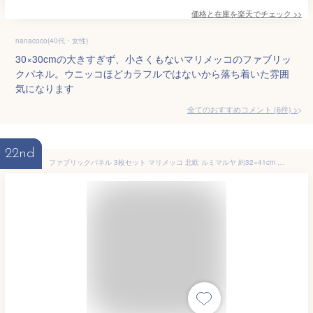
価格と在庫を
楽天
でチェック
>>
nanacoco(40代・女性)
30×30cmの大きすぎず、小さくもないマリメッコのファブリッ
クパネル。ウニッコほどカラフルではないから落ち着いた雰囲
気になります
全てのおすすめコメント
(
6
件)
>
22nd
ファブリックパネル 3枚セット マリメッコ 北欧 ルミマルヤ 約32×41cm marimekko おしゃれ かわいい ファブリックボード ウォールパネル 生地 ギフト グリーン ピンク グレー