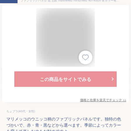
ファブリックパネル 花 北欧 marimekko miniunikko 40×40cm 各カラー有 赤 青 黒 黄 マルチ 黒地 ラッキー 選べる7カラー 人気商品 マリメッコ ミニウニッコ アートパネル
この商品をサイトでみる
価格と在庫を
楽天
でチェック
>>
ちょプラ(40代・女性)
マリメッコのウニッコ柄のファブリックパネルです。独特の色
づかいで、赤・青・黒などから選べます。季節によってカラー
を変えて楽しむのもお勧めですよ。