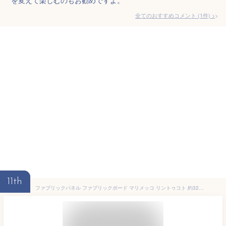
全てのおすすめコメント
(
1
件)
>
11th
ファブリックパネル ファブリックボード マリメッコ リントゥコト 約32×41cm 北欧 おしゃれ かわいい ウォールパネル 生地 ギフト プレゼント ボタニカル アート 玄関 リビング marimekko