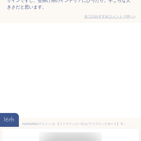
きさだと思います。
全てのおすすめコメント
(
1
件)
>
16th
marimekko(マリメッコ) 【ファブリックパネル/ファブリックボード】 KOMPOTTI/コンポッティ[SIZE：W60×H60] 各サイズ選べます 【コンポッティ】