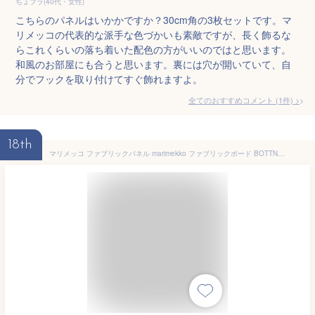
ちょプラ(40代・女性)
こちらのパネルはいかかですか？30cm角の3枚セットです。マ
リメッコの代表的な派手な色づかいも素敵ですが、長く飾るな
らこれくらいの落ち着いた配色の方がいいのではと思います。
和風のお部屋にも合うと思います。裏には穴が開いていて、自
分でフックを取り付けてすぐ飾れますよ。
全てのおすすめコメント
(
1
件)
>
18th
マリメッコ ファブリックパネル marimekko ファブリックボード BOTTNA(WHT)[ご注文サイズ：W120×H45]【北欧 ファブリック】