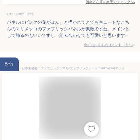
価格と在庫を
楽天
でチェック
>>
ぴいこ(40代・女性)
パネルにピンクの花がぽん、と描かれてとてもキュートなこち
らのマリメッコのファブリックパネルが素敵ですね。メインと
して飾るのもいいですし、組み合わせても可愛いと思います。
全てのおすすめコメント
(
1
件)
>
8th
日本未発売！ファブリックパネル/ファブリックボード marimekko(マリメッコ) LUMIMARJA(NBB)・ルミマルヤ[ご注文サイズ：W40×H40×3枚セット]北欧家具・インテリア/人気デザイン