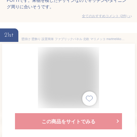
グ周りに合いそうです。
全てのおすすめコメント
(
2
件)
>
21st
壁掛け 壁飾り 設置簡単 ファブリックパネル 北欧 マリメッコ marimekko KOMPOTTI 30×30cm 単品販売 ホワイトベージュグレー コンポッティ アリス 北欧 ファブリックボード マリメッコ コンポッティ 人気 インテリア [同梱可能]
この商品をサイトでみる