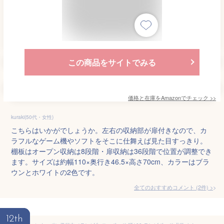
この商品をサイトでみる
価格と在庫を
Amazon
でチェック
>>
kuraki(50代・女性)
こちらはいかがでしょうか。左右の収納部が扉付きなので、カ
ラフルなゲーム機やソフトをそこに仕舞えば見た目すっきり。
棚板はオープン収納は8段階・扉収納は36段階で位置が調整でき
ます。サイズは約幅110×奥行き46.5×高さ70cm、カラーはブラ
ウンとホワイトの2色です。
全てのおすすめコメント
(
2
件)
>
12th