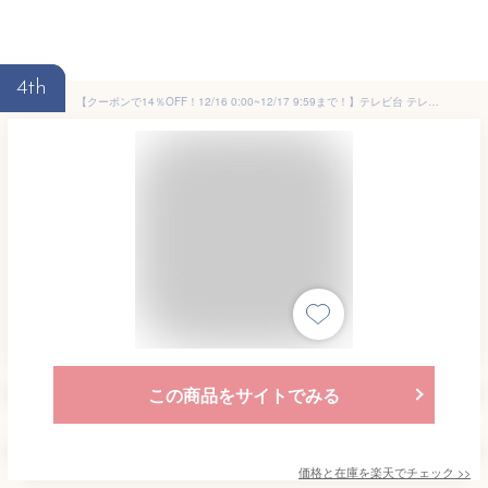
4th
【クーポンで14％OFF！12/16 0:00~12/17 9:59まで！】テレビ台 テレビボード TV台 TVボード ローボード 47型 42型 37型 32型 おしゃれ おしゃれ家具 ロータイプ 韓国 インテリア ワンルーム コンパクト 1人暮らし テレワーク 引出し シンプル リビング 北欧 ナチュラル
この商品をサイトでみる
価格と在庫を
楽天
でチェック
>>