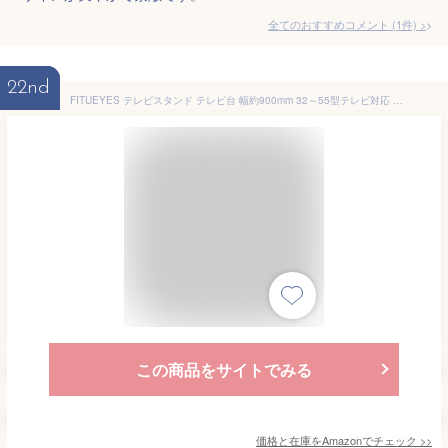
全てのおすすめコメント
(
1
件)
>
22nd
FITUEYES テレビスタンド テレビ台 幅約900mm 32～55型テレビ対応 収納ラック 高さ調節可能 左右回転可能 ウォールナット 北欧 モダン シンプル TW-W30901WD
この商品をサイトでみる
価格と在庫を
Amazon
でチェック
>>