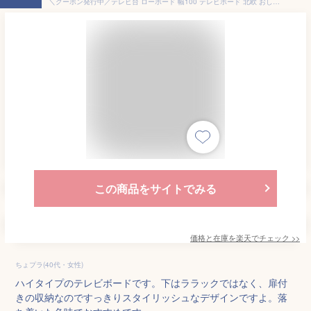
＼クーポン発行中／テレビ台 ローボード 幅100 テレビボード 北欧 おしゃれ 白 ホワイト かわいい リビング収納 収納 収納棚 ラック フロート ハイタイプ レトロ モダン シンプル リビング テレビラック 木製 棚 キャビネット 扉付き 韓国 インテリア 部屋 一人暮らし
この商品をサイトでみる
価格と在庫を
楽天
でチェック
>>
ちょプラ(40代・女性)
ハイタイプのテレビボードです。下はララックではなく、扉付
きの収納なのですっきりスタイリッシュなデザインですよ。落