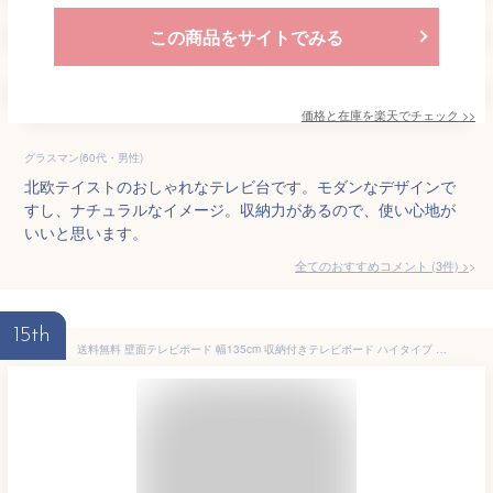
この商品をサイトでみる
価格と在庫を
楽天
でチェック
>>
グラスマン(60代・男性)
北欧テイストのおしゃれなテレビ台です。モダンなデザインで
すし、ナチュラルなイメージ。収納力があるので、使い心地が
いいと思います。
全てのおすすめコメント
(
3
件)
>
15th
送料無料 壁面テレビボード 幅135cm 収納付きテレビボード ハイタイプ テレビ台 リビング 収納 ディスプレイ 32インチ 42インチ コンパクト 木製 壁面収納 TV台 AVボード おしゃれ 北欧 モダン 敬老の日