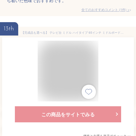
ち着いた色味でおすすめです。
全てのおすすめコメント
(
1
件)
>
13th
【完成品も選べる】 テレビ台 ミドル ハイタイプ 65インチ ミドルボード 約 幅150cm 木製 ハイボード 収納 多い 大型テレビ台 寝室 リビング ハイタイプテレビ台 北欧 ウォールナット/オーク/ホワイト TVB018114
この商品をサイトでみる
価格と在庫を
楽天
でチェック
>>