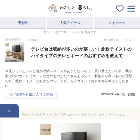
受付中
人気アイテム
マイページ
本ページはプロモーションを含みます
最終更新日：2026/06/23
24618
View
39
コメント
テレビ台は収納が多いのが嬉しい！北欧テイストの
ハイタイプのテレビボードのおすすめを教えて
今使っているテレビ台が収納スペースがあまりないので、買い替えたいです。我が
家はDVDやテレビゲームなどのものがたくさんあるので、収納力が高いものが理想
です。北欧テイストが好きなので、モダンなデザインでおすすめを教えてくださ
い！
Michik0914(40代・女性)
1st
テレビ台 伸縮 ディスプレイ AV コーナー 収納 ラック ロー ボード シェルフ 木製 頑丈 シンプル モダン ナチュラル 幅105cm 〜 幅210cm 伸長 65 型 インチ TV 対応 送料無料！