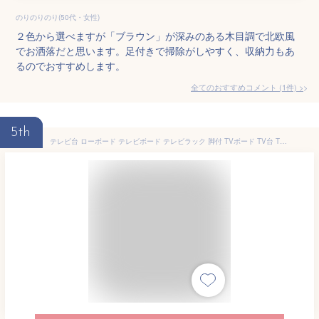
のりのりのり(50代・女性)
２色から選べますが「ブラウン」が深みのある木目調で北欧風
でお洒落だと思います。足付きで掃除がしやすく、収納力もあ
るのでおすすめします。
全てのおすすめコメント
(
1
件)
>
5th
テレビ台 ローボード テレビボード テレビラック 脚付 TVボード TV台 TVラック 北欧 木製 アルダー シンプル 収納 家具 リビング 天然木 フラップ扉 AV収納 FLOCK TV 100 (AL-NA) ISSEIKI