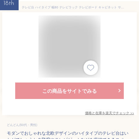
18th
テレビ台 ハイタイプ 幅80 テレビラック テレビボード キャビネット サイドボード 木製 スチール脚 シンプル コンパクト 薄型 スリム 一人暮らし リビングボード TV台 TVボード 収納 AV機器 デッキ収納 AV機器 ルーター収納 おしゃれ 北欧 モダン おしゃれ家具 ワンルーム
この商品をサイトでみる
価格と在庫を
楽天
でチェック
>>
どんどん(50代・男性)
モダンでおしゃれな北欧デザインのハイタイプのテレビ台はい