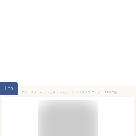
11th
エア・リゾーム テレビ台 テレビボード ハイタイプ コーナー 110cm幅 コンパクト コーナー対応ハイタイプテレビボードLAGOM (ラーゴム) ブラウン