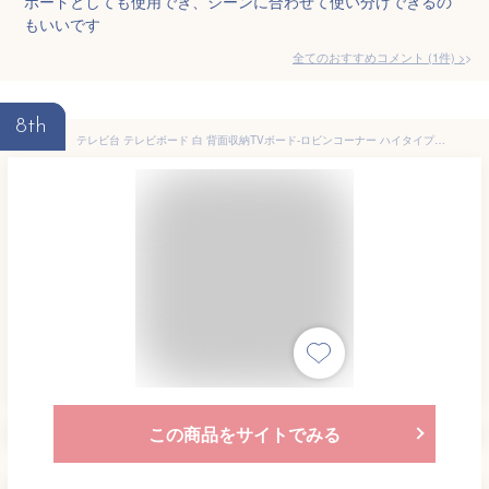
ボードとしても使用でき、シーンに合わせて使い分けできるの
もいいです
全てのおすすめコメント
(
1
件)
>
8th
テレビ台 テレビボード 白 背面収納TVボード-ロビンコーナー ハイタイプ リビングボード 北欧 モダン 鏡面 キャスター付き テレビラック リビング収納 TV台 AVボード 角 三角 省スペース 一人暮らし シンプル 新生活 在宅ワーク
この商品をサイトでみる