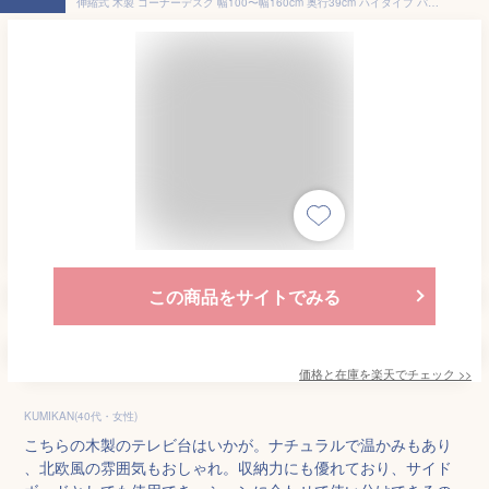
伸縮式 木製 コーナーデスク 幅100〜幅160cm 奥行39cm ハイタイプ パソコンデスク L型デスク L字型 伸縮デスク 机 おしゃれ ラック 北欧モダン 書斎机 伸縮TV台 サイドボード リビングボード 省スペース 学習デスク 学習机 事務所机 ワークデスク つくえ テレビ台 スライド
この商品をサイトでみる
価格と在庫を
楽天
でチェック
>>
KUMIKAN(40代・女性)
こちらの木製のテレビ台はいかが。ナチュラルで温かみもあり
、北欧風の雰囲気もおしゃれ。収納力にも優れており、サイド