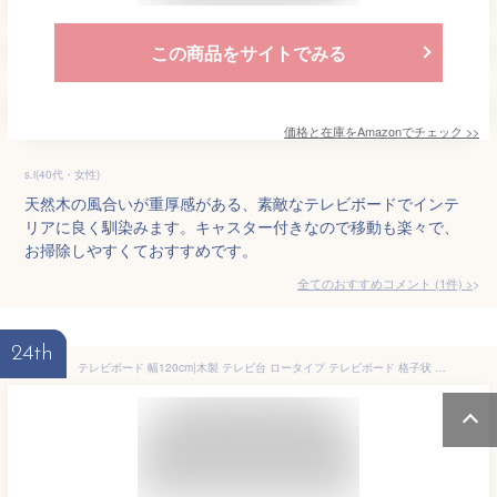
この商品をサイトでみる
価格と在庫を
Amazon
でチェック
>>
s.i(40代・女性)
天然木の風合いが重厚感がある、素敵なテレビボードでインテ
リアに良く馴染みます。キャスター付きなので移動も楽々で、
お掃除しやすくておすすめです。
全てのおすすめコメント
(
1
件)
>
24th
テレビボード 幅120cm|木製 テレビ台 ロータイプ テレビボード 格子状 引き出し 引出し 収納 リビングボード TV台 TVボード ブラウン モダン ナチュラル 北欧 シンプル コンパクト おしゃれ家具 かわいい テレビラック 一人暮らし ワンルーム 韓国インテリア