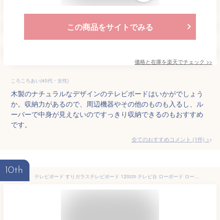
この商品をサイトでみる
価格と在庫を
楽天
でチェック
>>
ころころあい(40代・女性)
木製のナチュラルなデザインのテレビボードはいかがでしょう
か。収納力があるので、周辺機器やその他のものも入るし、ル
ーバーで中身が見えないのですっきり収納できるのもおすすめ
です。
全てのおすすめコメント
(
1
件)
>
10th
テレビボード すりガラステレビボード 120cm テレビ台 ローボード ロータイプ キャスター付き 引出し 収納 リビングボード TV台 TVボード 木 ブラウン シンプル モダン 木目 木製 おしゃれ 家具 かわいい コンパクト 一人暮らし キャスター ワンルーム ハイタイプ