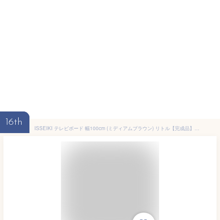
16th
ISSEIKI テレビボード 幅100cm (ミディアムブラウン) リトル【完成品】アカシア 木製 北欧 LITTLE TV BOARD 100 BOX (AK-MBR) 大型テレビ テレビ台 棚 リビング