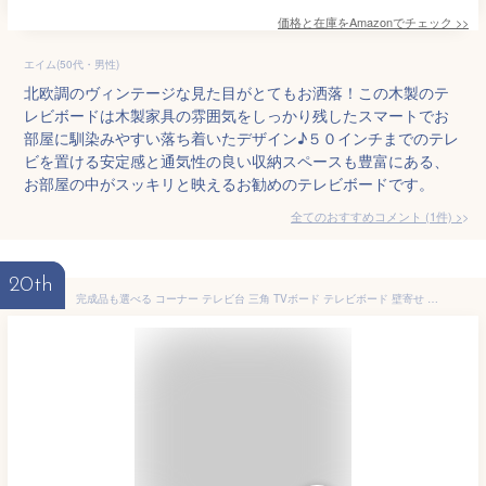
価格と在庫を
Amazon
でチェック
>>
エイム(50代・男性)
北欧調のヴィンテージな見た目がとてもお洒落！この木製のテ
レビボードは木製家具の雰囲気をしっかり残したスマートでお
部屋に馴染みやすい落ち着いたデザイン♪５０インチまでのテレ
ビを置ける安定感と通気性の良い収納スペースも豊富にある、
お部屋の中がスッキリと映えるお勧めのテレビボードです。
全てのおすすめコメント
(
1
件)
>
20th
完成品も選べる コーナー テレビ台 三角 TVボード テレビボード 壁寄せ 収納 TVラック 木製 CD収納 棚 DVD収納棚 ラック ハイタイプ ロータイプ ブラック ホワイト ダークブラウン ナチュラル 白 黒 おしゃれ 3点セット 32インチ 32型 シンプル