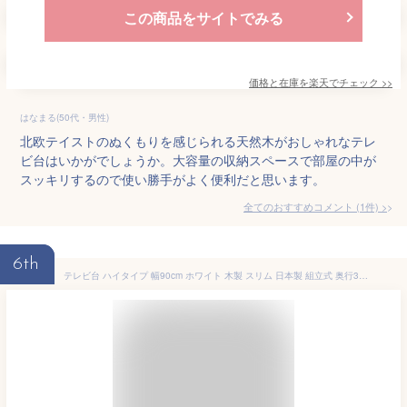
この商品をサイトでみる
価格と在庫を
楽天
でチェック
>>
はなまる(50代・男性)
北欧テイストのぬくもりを感じられる天然木がおしゃれなテレ
ビ台はいかがでしょうか。大容量の収納スペースで部屋の中が
スッキリするので使い勝手がよく便利だと思います。
全てのおすすめコメント
(
1
件)
>
6th
テレビ台 ハイタイプ 幅90cm ホワイト 木製 スリム 日本製 組立式 奥行32.5 高さ69 テレビボード キャスター付き 1人暮らし 新生活 シンプル キャスター付き 32型 37v型 42型対応 セカンドTV台 シンプル 北欧 モダン 背面美人