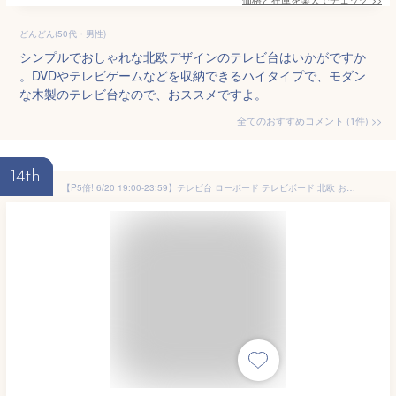
どんどん(50代・男性)
シンプルでおしゃれな北欧デザインのテレビ台はいかがですか
。DVDやテレビゲームなどを収納できるハイタイプで、モダン
な木製のテレビ台なので、おススメですよ。
全てのおすすめコメント
(
1
件)
>
14th
【P5倍! 6/20 19:00-23:59】テレビ台 ローボード テレビボード 北欧 おしゃれ 120 テレビラック 木製 収納 棚 白 ホワイト かわいい 家具 レトロ モダン シンプル 茶 ブラウン ナチュラル 西海岸 120cm ミッドセンチュリー リビング AV収納 BRACE〔ブレス〕