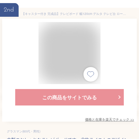
2nd
【キャスター付き 完成品】テレビボード 幅120cm デルタ テレビ台 ローボード おしゃれ 木製 一人暮らし リビングボード TV台 TVボード 扉付き収納 フラップ扉 天然木 北欧 シンプル モダン ウォールナット おしゃれ家具 かわいい テレビラック 移動式 32型
この商品をサイトでみる
価格と在庫を
楽天
でチェック
>>
グラスマン(60代・男性)