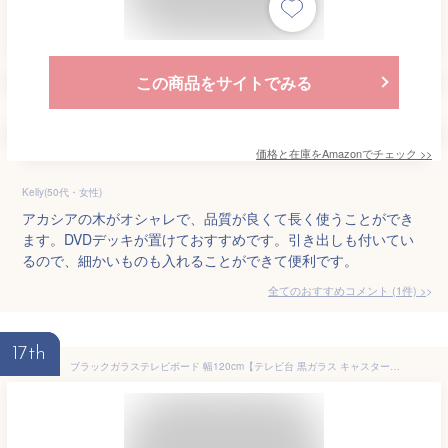
この商品をサイトでみる
価格と在庫を
Amazon
でチェック
>>
Kelly(50代・女性)
アカシアの木がオシャレで、品質が良くて長く使うことができ
ます。DVDデッキが置けておすすめです。引き出しも付いてい
るので、細かいものも入れることができて便利です。
全てのおすすめコメント
(
1
件)
>
17th
ブラックガラステレビボード 幅120cm【テレビ台 黒ガラス キャスター付き ローボード ロータイプ 引出し 収納 リビングボード TV台 TVボード 木 ブラウン シンプル モダン ウォールナット 木目 木製 おしゃれ家具 かわいい コンパクト 一人暮らし ワンルーム】