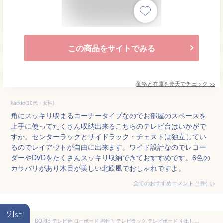
この商品をサイトでみる
価格と在庫を
楽天
でチェック
>>
kaede(30代・女性)
角にスッキリ収まるコーナータイプなのでお部屋のスペースを
上手に使ってたくさん収納出来るこちらのテレビ台はいかがで
すか。センターラックとサイドラック・チェストは独立してい
るのでレイアウトが自由に出来ます。ワイド設計なのでレコー
ダーやDVDをたくさんスッキリ収納できておすすめです。6色の
カラバリがあり木目が美しい北欧風でおしゃれですよ。
全てのおすすめコメント
(
1
件)
>
21st
DORIS テレビ台 ローボード 脚付き テレビラック テレビボード 引出し収納 幅150cm 組立式 TVボード ナチュラル 雅 ミヤビ150