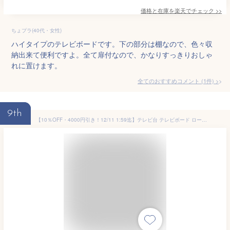
価格と在庫を
楽天
でチェック
>>
ちょプラ(40代・女性)
ハイタイプのテレビボードです。下の部分は棚なので、色々収
納出来て便利ですよ。全て扉付なので、かなりすっきりおしゃ
れに置けます。
全てのおすすめコメント
(
1
件)
>
9th
【10％OFF・4000円引き！12/11 1:59迄】テレビ台 テレビボード ローボード TV台 TVボード リビングボード テレビラック 完成品 リビング収納 収納棚 ルーバー 横格子 木製 木目 収納 引き出し 和モダン 和室 洋室 ワイド 品質保証 BLADE NA ISSEIKI