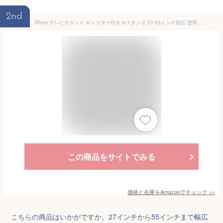
2nd
Rfiver テレビスタンド キャスター付き tvスタンド 27-55インチ対応 壁寄せテレビスタンド ハイタイプ tv stand 高さ調節 左右35度首振り 木製ベース 耐荷重40kg VESA100x100-400x400mm 家庭 オフィス用 ブラック
この商品をサイトでみる
価格と在庫を
Amazon
でチェック
>>
こちらの商品はいかがですか。27インチから55インチまで幅広