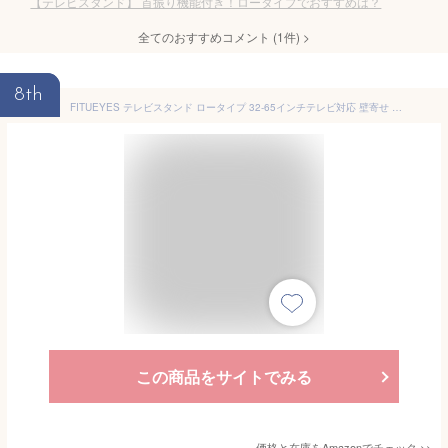
【テレビスタンド】 首振り機能付き！ロータイプでおすすめは？
全てのおすすめコメント
(
1
件)
>
8th
FITUEYES テレビスタンド ロータイプ 32-65インチテレビ対応 壁寄せ テレビ台 背面収納付 高さ角度調節可能 耐荷重40kg 中段棚一枚付 ブラック ウォールナット 裏表両用 F02W2444L
この商品をサイトでみる
価格と在庫を
Amazon
でチェック
>>