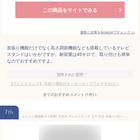
この商品をサイトでみる
価格と在庫を
Amazon
でチェック
>>
首振り機能だけでなく高さ調節機能なども搭載しているテレビ
スタンドはいかがですか。耐荷重は45キロで、取り付けも簡単
なのでおすすめですよ。
回答された質問
【テレビスタンド】 首振り機能付き！ロータイプでおすすめは？
全てのおすすめコメント
(
1
件)
>
7th
らくらく無段階ガス昇降! 天然木 テレビスタンド 上下/左右 首振り 32〜 65インチ 対応 テレビラック 自立式 ロータイプ テレビ台 壁寄せテレビスタンド 壁寄せテレビ台 壁寄せ ガス昇降 棚板付き 北欧 おしゃれ 無垢