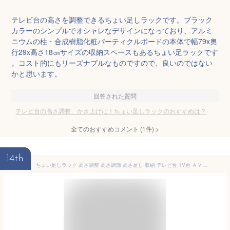
テレビ台の高さを調整できるちょい足しラックです。ブラック
カラーのシンプルでオシャレなデザインになっており、アルミ
ニウムの柱・合成樹脂化粧パーティクルボードの本体で幅79x奥
行29x高さ18㎝サイズの収納スペースもあるちょい足ラックです
。コスト的にもリーズナブルなものですので、良いのではない
かと思います。
回答された質問
テレビ台の高さ調整、かさ上げに！ちょい足しラックのおすすめは？
全てのおすすめコメント
(
1
件)
>
14th
ちょい足しラック 高さ調整 高さ調節 高さ足し 収納 テレビ台 TV台 ＡＶラック シンプル ブラック 幅60cm 高さ10.5cm 多目的ラック 対応