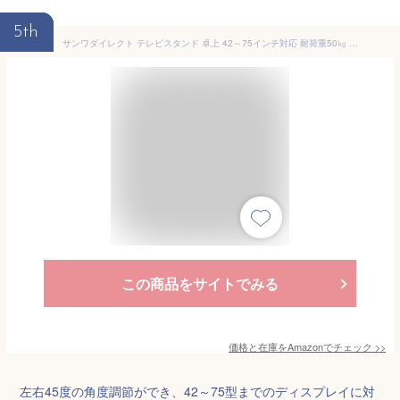
5th
サンワダイレクト テレビスタンド 卓上 42～75インチ対応 耐荷重50㎏ 壁寄せ 首振り 高さ調整 tvスタンド ロータイプ 100-PLD001
この商品をサイトでみる
価格と在庫を
Amazon
でチェック
>>
左右45度の角度調節ができ、42～75型までのディスプレイに対