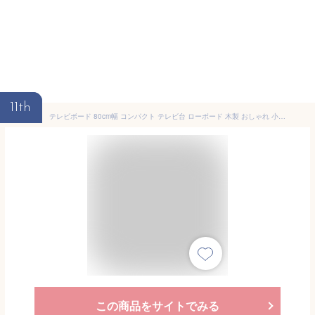
11th
テレビボード 80cm幅 コンパクト テレビ台 ローボード 木製 おしゃれ 小さめ 小さい 北欧 スタイリッシュ モダン TIFFY CD DVD 収納 引出し 引き出し キャビネット リビングボード ワンルーム 1人暮らし 収納家具 かわいい シンプル
この商品をサイトでみる