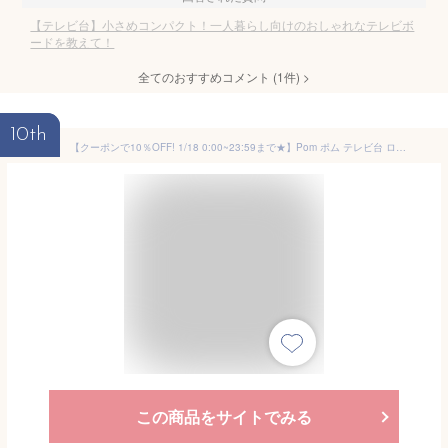
【テレビ台】小さめコンパクト！一人暮らし向けのおしゃれなテレビボ
ードを教えて！
全てのおすすめコメント
(
1
件)
>
10th
【クーポンで10％OFF! 1/18 0:00~23:59まで★】Pom ポム テレビ台 ローボード TV台 棚 tv スリム コンパクト フラットデザイン ノイズレス フロート脚 収納 一人暮らし ワンルーム AV機器 木目調 タイプ 幅100 引き出し 扉 吹き抜け コードスリット ディスプレイ
この商品をサイトでみる