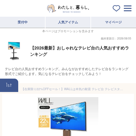
受付中
人気アイテム
マイページ
本ページはプロモーションを含みます
最終更新日：2026/08/05
【2026最新】おしゃれなテレビ台の人気おすすめラ
ンキング
テレビ台の人気おすすめランキング。みんながおすすめしたテレビ台をランキング
形式でご紹介します。気になるテレビ台をチェックしてみよう！
1st
【在庫限り22%OFFセール！】WALLは本気の耐震 テレビ台 テレビスタンド累計80万台 グッドデザイン賞 震度7耐震試験済み WALL 壁寄せ テレビスタンド V2 ロータイプ 2020モデル 32型〜60型対応 ウォール EQUALS イコールズ tvスタンド 壁掛け風 おしゃれ シンプル 白 木目