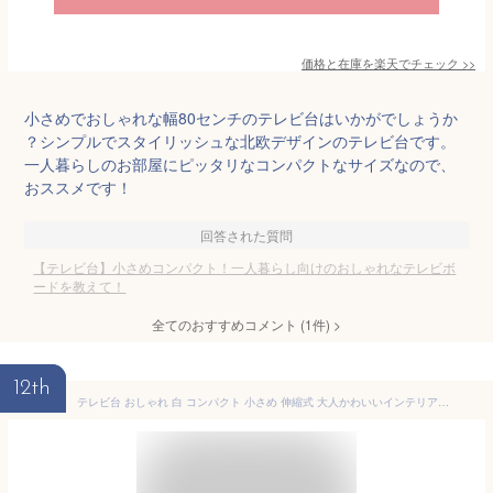
価格と在庫を
楽天
でチェック
>>
小さめでおしゃれな幅80センチのテレビ台はいかがでしょうか
？シンプルでスタイリッシュな北欧デザインのテレビ台です。
一人暮らしのお部屋にピッタリなコンパクトなサイズなので、
おススメです！
回答された質問
【テレビ台】小さめコンパクト！一人暮らし向けのおしゃれなテレビボ
ードを教えて！
全てのおすすめコメント
(
1
件)
>
12th
テレビ台 おしゃれ 白 コンパクト 小さめ 伸縮式 大人かわいいインテリア 【OK】 コーナー テレビボード ローボード リビング収納 ホワイトオーク ウォールナット オーク ワンルーム 一人暮らし 【Nouvellvie-ノベルビ-】