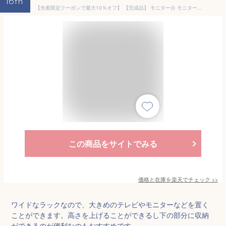
16th
【先着限定クーポンで最大10％オフ】 【完成品】 モニター台 モニター置き 猫背防止 デスク周り モニタースタンド テレビ台 幅79 32V 卓上ラック ローボード おすすめ ラック 木製 デスク上 収納 ワイド キーボード収納 高さ調節 32型 机上 台 幅80 as-80ct works
この商品をサイトでみる
価格と在庫を
楽天
でチェック
>>
ワイドなラックなので、大きめのテレビやモニターなどを置く
ことができます。高さを上げることができるし下の部分に収納
ができるのが便利なのもおすすめです。