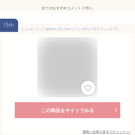
全てのおすすめコメント
(
1
件)
>
13th
ちょい足しラック 幅80cm 高さ18cm ダブル 32Vまで対応 テレビ台 TV台 テレビボード パソコン台 高さ調節 調整 高さ足し 収納 ラック 棚 テレビ TV パソコン PC ブラック 黒 完成品 朝日木材加工 AS-80CTW
この商品をサイトでみる
価格と在庫を
楽天
でチェック
>>