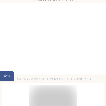
4th
テレビスタンド 壁寄せ ロータイプ tvスタンド テレビ台 壁掛け モニター 13-43インチ対応 VESA/75x75mm〜200x200mm 耐荷重20kg 高さ調整可能 左右首振り45度 卓上用 ブラック