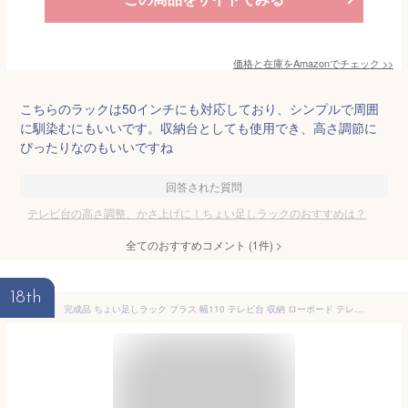
価格と在庫を
Amazon
でチェック
>>
こちらのラックは50インチにも対応しており、シンプルで周囲
に馴染むにもいいです。収納台としても使用でき、高さ調節に
ぴったりなのもいいですね
回答された質問
テレビ台の高さ調整、かさ上げに！ちょい足しラックのおすすめは？
全てのおすすめコメント
(
1
件)
>
18th
完成品 ちょい足しラック プラス 幅110 テレビ台 収納 ローボード テレビラック 高さ調整 おしゃれ ヴィンテージ ワイド オープンラック 北欧(代引不可)【送料無料】