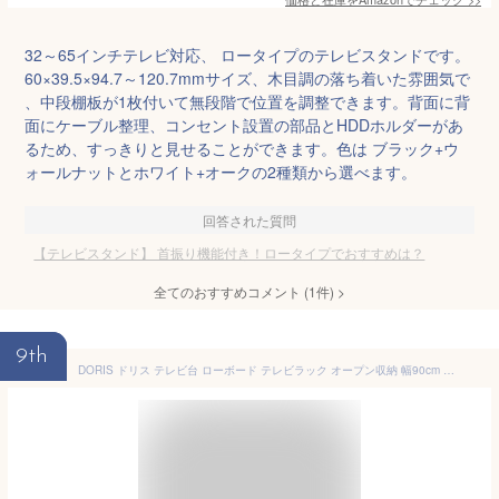
32～65インチテレビ対応、 ロータイプのテレビスタンドです。
60×39.5×94.7～120.7mmサイズ、木目調の落ち着いた雰囲気で
、中段棚板が1枚付いて無段階で位置を調整できます。背面に背
面にケーブル整理、コンセント設置の部品とHDDホルダーがあ
るため、すっきりと見せることができます。色は ブラック+ウ
ォールナットとホワイト+オークの2種類から選べます。
回答された質問
【テレビスタンド】 首振り機能付き！ロータイプでおすすめは？
全てのおすすめコメント
(
1
件)
>
9th
DORIS ドリス テレビ台 ローボード テレビラック オープン収納 幅90cm 組立式 TVボード マーブル 楓 カエデ90 【16312】