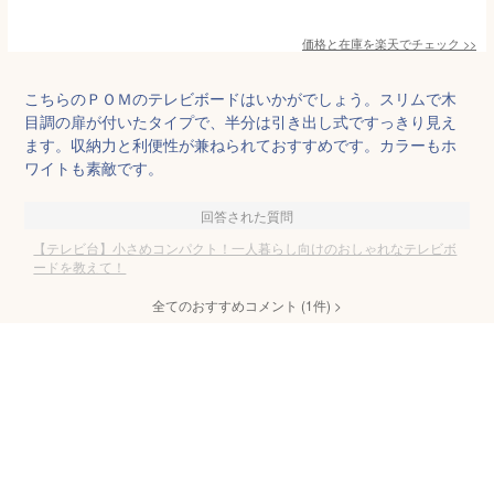
価格と在庫を
楽天
でチェック
>>
こちらのＰＯＭのテレビボードはいかがでしょう。スリムで木
目調の扉が付いたタイプで、半分は引き出し式ですっきり見え
ます。収納力と利便性が兼ねられておすすめです。カラーもホ
ワイトも素敵です。
回答された質問
【テレビ台】小さめコンパクト！一人暮らし向けのおしゃれなテレビボ
ードを教えて！
全てのおすすめコメント
(
1
件)
>