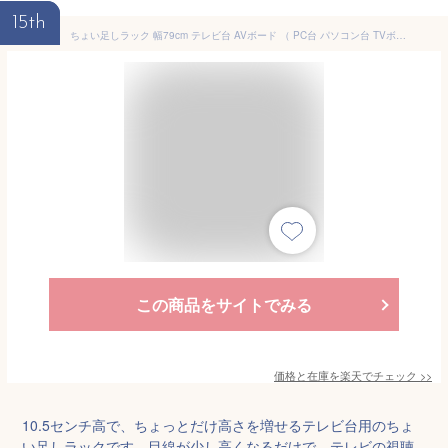
15th
ちょい足しラック 幅79cm テレビ台 AVボード （ PC台 パソコン台 TVボード テレビラック TV台 高さ調整 高さ足し DVDラック テレビボード AVラック シンプル 高さ出し 黒 ホワイト 白 ブラウン ナチュラル ）
この商品をサイトでみる
価格と在庫を
楽天
でチェック
>>
10.5センチ高で、ちょっとだけ高さを増せるテレビ台用のちょ
い足しラックです。目線が少し高くなるだけで、テレビの視聴