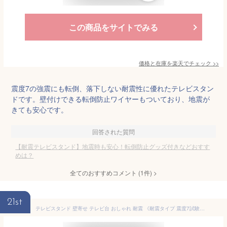
この商品をサイトでみる
価格と在庫を
楽天
でチェック
>>
震度7の強震にも転倒、落下しない耐震性に優れたテレビスタン
ドです。壁付けできる転倒防止ワイヤーもついており、地震が
きても安心です。
回答された質問
【耐震テレビスタンド】地震時も安心！転倒防止グッズ付きなどおすす
めは？
全てのおすすめコメント
(
1
件)
>
21st
テレビスタンド 壁寄せ テレビ台 おしゃれ 耐震 《耐震タイプ 震度7試験クリア》 壁寄せ ハイタイプ 棚付き スタンド 壁掛け風 60型 60V ハイ TV台 コンパクト スリム 省スペース 工事不要 北欧 高さ調整 木目 白 一人暮らし 71792