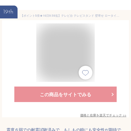
19th
【ポイント5倍★16日9:59迄】テレビ台 テレビスタンド 壁寄せ ロータイプ ハイタイプ おしゃれ tv台 tvスタンド 壁掛け 配線隠し 耐震 棚板付き 高さ調整 角度調整 アイリスオーヤマ UTS-640R *[po10]
この商品をサイトでみる
価格と在庫を
楽天
でチェック
>>
震度６弱での耐震試験済みで、もしもの時にも安全性が期待で