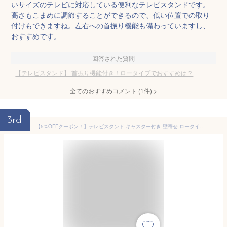
いサイズのテレビに対応している便利なテレビスタンドです。
高さもこまめに調節することができるので、低い位置での取り
付けもできますね。左右への首振り機能も備わっていますし、
おすすめです。
回答された質問
【テレビスタンド】 首振り機能付き！ロータイプでおすすめは？
全てのおすすめコメント
(
1
件)
>
3rd
【5%OFFクーポン！】テレビスタンド キャスター付き 壁寄せ ロータイプ 耐震 テレビ台 WALL B1 BOX 32インチ 〜 65インチ テレビ 対応 左右 首振り 角度 調整 壁掛け風 おしゃれ シンプル ブラック 黒 ホワイト 白 木目 ブラウン 自立 回転 TV台 ウォール EQUALS