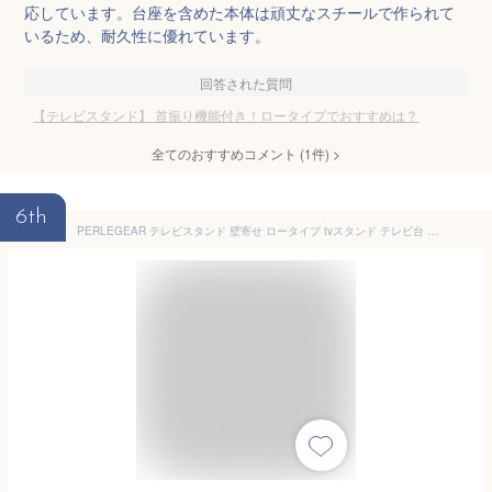
応しています。台座を含めた本体は頑丈なスチールで作られて
いるため、耐久性に優れています。
回答された質問
【テレビスタンド】 首振り機能付き！ロータイプでおすすめは？
全てのおすすめコメント
(
1
件)
>
6th
PERLEGEAR テレビスタンド 壁寄せ ロータイプ tvスタンド テレビ台 壁掛け モニター 13~50インチ対応 VESA/75x75mm～200x200mm 耐荷重45kg 3段階高さ調整可能 左右首振り45度 卓上用 ブラック PGTVS16