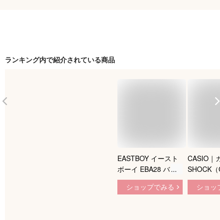
ランキング内で紹介されている商品
EASTBOY イースト
CASIO｜
ボーイ EBA28 バッ
SHOCK
クパック リュック
ク） 「GA
ショップでみる
ショッ
大容量 A4ファイル
シリーズ GA
新入学 通学 大学 専
1AJF
門学校 高校 男性 女