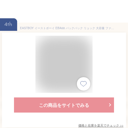
4th
EASTBOY イーストボーイ EBA68 バックパック リュック 大容量 ファイル 新入学 通学 大学 専門学校 高校 男性 女性 はっ水 撥水加工 軽量 レインカバー付属 パソコン PCポケット モバイル収納 ポケット 多機能 多収納 スクールバッグ スクールリュック 高校生 入学祝い 軽量
この商品をサイトでみる
価格と在庫を
楽天
でチェック
>>