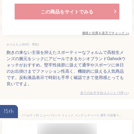
この商品をサイトでみる
価格と在庫を
楽天
でチェック
>>
かりんちょ(50代・男性)
飽きの来ない主張を抑えたスポーティーなフォルムで高校生メ
ンズの腕元をシックにアピールできるカシオブランドGshockウ
ォッチがおすすめ。堅牢性抜群に扱えて通学やスポーツに休日
のお出掛けまでファッション性高く、機能的に扱える人気商品
です。反転液晶表示で時刻も手早く確認できて使用感とっても
良いですよ。
全てのおすすめコメント
(
1
件)
>
15th
ノベルティ付 ニューバランス リュック メンズ レディース 通学 大容量 new balance 通勤 軽量 ボックス型 ボックスリュック バックパック 通学リュック スクエア A4 B4 A3 32L 撥水 PC 軽い SPORTS STYLE BOXRYUCK AC9667M