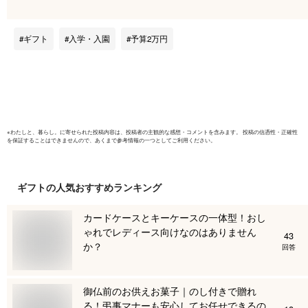
性 はっ水 撥水加工
軽量 レインカバー付
属 パソコン PCポケ
ギフト
入学・入園
予算2万円
ット モバイル収納
ポケット 多機能 多
収納 スクールバッグ
スクールリュック 高
校生 入学祝い
※
わたしと、暮らし。
に寄せられた投稿内容は、投稿者の主観的な感想・コメントを含みます。 投稿の信憑性・正確性
を保証することはできませんので、あくまで参考情報の一つとしてご利用ください。
ギフト
の人気おすすめランキング
カードケースとキーケースの一体型！おし
ゃれでレディース向けなのはありません
43
か？
回答
御仏前のお供えお菓子｜のし付きで贈れ
る！弔事マナーも安心してお任せできるの