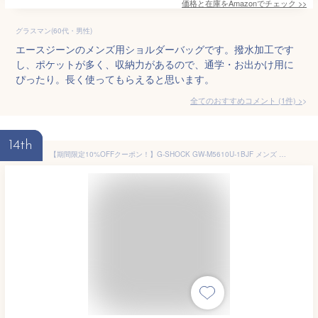
価格と在庫を
Amazon
でチェック
>>
グラスマン(60代・男性)
エースジーンのメンズ用ショルダーバッグです。撥水加工です
し、ポケットが多く、収納力があるので、通学・お出かけ用に
ぴったり。長く使ってもらえると思います。
全てのおすすめコメント
(
1
件)
>
14th
【期間限定10%OFFクーポン！】G-SHOCK GW-M5610U-1BJF メンズ 腕時計 電波ソーラー デジタル 樹脂バンド ブラック 反転液晶 国内正規品 カシオ