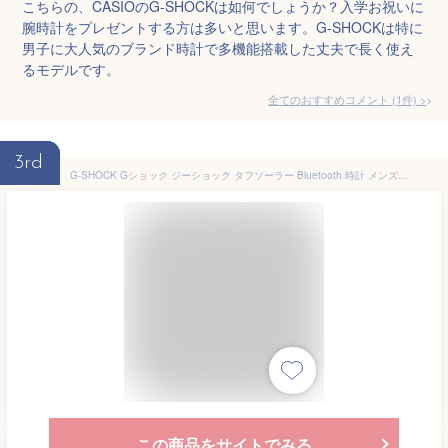
こちらの、CASIOのG-SHOCKは如何でしょうか？入学お祝いに
腕時計をプレゼントする方は多いと思います。G-SHOCKは特に
男子に大人気のブランド時計で多機能搭載した丈夫で長く使え
るモデルです。
全てのおすすめコメント
(
1
件)
>
3rd
G-SHOCK Gショック ジーショック タフソーラー Bluetooth 時計 メンズ アナログ アナデジ GA-B2100-1A1 GA-B2100-2A GA-B2100-3A GA-B2100-1A GA-B2100MF-1A カシオーク 八角形 防水 薄型 ネイビー 緑 グリーン 黒 オールブラック 入学祝い 中学 高校 男の子
この商品をサイトでみる