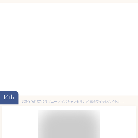
16th
SONY WF-C710N ソニー ノイズキャンセリング 完全ワイヤレスイヤホン Bluetooth イヤホン カナル型 コンパクト 小型 小さい 通話 マイク付き ノイズキャンセル ノイキャン WFC710N【グループB】