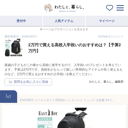
受付中
人気アイテム
マイページ
本ページはプロモーションを含みます
最終更新日：2026/08/01
42
View
21
コメント
2万円で買える高校入学祝いのおすすめは？【予算2
万円】
親戚の子どもがこの春から高校に進学するので、入学祝いのプレゼントを考えてい
ます。予算は2万円です。高校生がもらって嬉しい実用的なアイテムや長く使えるも
のなど、2万円で買えるおすすめの入学祝いを教えてください。
わたしと、暮らし。編集部
1st
EASTBOY イーストボーイ EBA28 バックパック リュック 大容量 A4ファイル 新入学 通学 大学 専門学校 高校 男性 女性 はっ水 撥水加工 軽量 レインカバー付属 パソコン PCポケット モバイル収納 ポケット 多機能 多収納 スクールバッグ スクールリュック 高校生 入学祝い