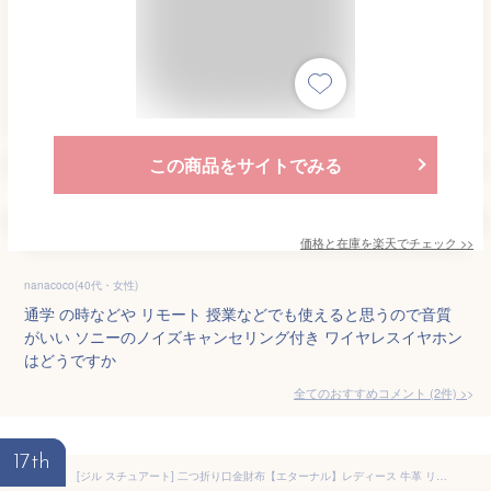
この商品をサイトでみる
価格と在庫を
楽天
でチェック
>>
nanacoco(40代・女性)
通学 の時などや リモート 授業などでも使えると思うので音質
がいい ソニーのノイズキャンセリング付き ワイヤレスイヤホン
はどうですか
全てのおすすめコメント
(
2
件)
>
17th
[ジル スチュアート] 二つ折り口金財布【エターナル】レディース 牛革 リングモチーフ JSLW0DS1