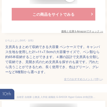
この商品をサイトでみる
価格と在庫を
Amazon
でチェック
>>
ひろよしよし(50代・女性)
文房具をまとめて収納できる大容量 ペンケースです。キャンバ
ス生地を使用した21×11×7.5cmの大容量サイズで、ペン類なら
約65本収納することができます。４層の設計で文房具を分類し
て収納でき、見開き式のため文房具を探すのも楽です。汚れた
ら洗うことができるため、長く使用でき、色はグリーン、グレ
ーなど8種類から選べます。
全てのおすすめコメント
(
1
件)
>
10th
自衛官 自衛隊 公務員 入学祝 就職祝 G-SHOCK Hyper Colors 20気圧防水 デジアナウォッチ GA-110-1B