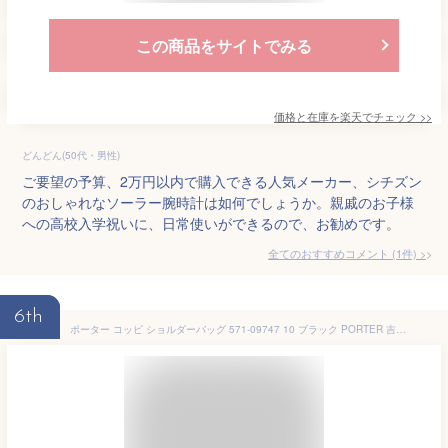
この商品をサイトでみる
価格と在庫を
楽天
でチェック
>>
どんどん(50代・男性)
ご要望の予算、2万円以内で購入できる人気メーカー、シチズン
のおしゃれなソーラー腕時計は如何でしょうか。親戚のお子様
への高校入学祝いに、日常使いができるので、お勧めです。
全てのおすすめコメント
(
1
件)
>
6th
ポーター コッピ ショルダーバッグ 571-09747 10 ブラック PORTER 吉田カバン COPPI カジュアル 正規品 ブランド サコッシュ メンズ レディース 斜めがけ 大人 軽量 軽い 小さめ 斜めがけバッグ 布 日本製