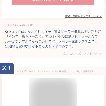
価格と在庫を
楽天
でチェック
>>
ころころあい(40代・女性)
Gショックはいかがでしょうか。電波ソーラー搭載のデジアナデ
ザインで、黒をベースに、アルミベゼルに施されたクールなブ
ルーがシンプルでかっこいいです。ソーラー充電システムで、
定期的な電池交換が不要なのもおすすめです。
全てのおすすめコメント
(
4
件)
>
20th
カシオ Gショック ジーショック メンズ 腕時計 デジタル 時計 多機能 防水 CASIO G-SHOCK DW-6900-1V DW-6900U-1 黒 ブラック スポーツ 誕生日プレゼント 男性 実用的 入学祝い 卒業祝い 彼氏 ギフト 見やすい おすすめ 入学祝い 中学 高校 男の子 父の日