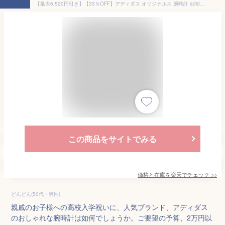
【最大6,520円引き】【33％OFF】アディダス オリジナルス 腕時計 adidas 時計 エディションツー アディダスオリジナルス メンズ 男性 男子 カジュアル ファッション 誕生日 記念日 お祝い 学生 中学生 高校生 大学生 入学祝い 卒業祝い AOFH22003 定番 人気 おすすめ ギフト
この商品をサイトでみる
価格と在庫を
楽天
でチェック
>>
どんどん(50代・男性)
親戚のお子様への高校入学祝いに、人気ブランド、アディダス
のおしゃれな腕時計は如何でしょうか。ご要望の予算、2万円以