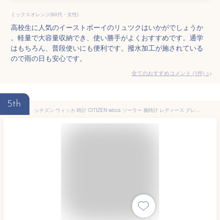
ミックスオレンジ(60代・女性)
高校生に人気のイーストボーイのリュツクはいかがでしょうか
。軽量で大容量収納でき、使い勝手がよくおすすめです。通学
はもちろん、普段使いにも便利です。撥水加工が施されている
ので雨の日も安心です。
全てのおすすめコメント
(
1
件)
>
5th
シチズン ウィッカ 時計 CITIZEN wicca ソーラー 腕時計 レディース グレージュ レザー KH3-525-90 女子 女の子 誕生日プレゼント 女性 彼女 友達 娘 かわいい 受験用時計 受験応援 ギフト グッズ 受験対応 腕時計 受験時計 入学祝い 卒業祝い 中学生 高校生 おしゃれ