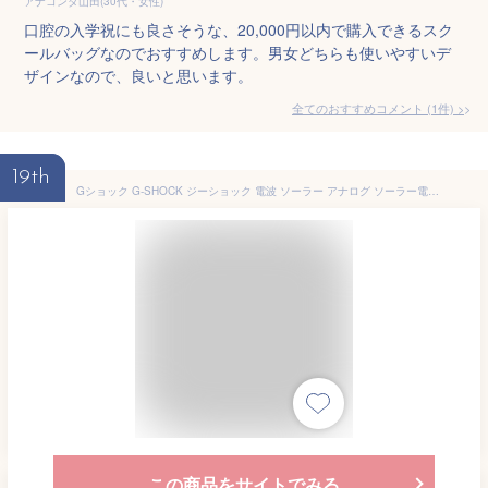
アナコンダ山田(30代・女性)
口腔の入学祝にも良さそうな、20,000円以内で購入できるスク
ールバッグなのでおすすめします。男女どちらも使いやすいデ
ザインなので、良いと思います。
全てのおすすめコメント
(
1
件)
>
19th
Gショック G-SHOCK ジーショック 電波 ソーラー アナログ ソーラー電波時計 腕時計 メンズ CASIO カシオ ブラック 黒 ブルー 青 誕生日プレゼント 父の日 旦那 彼氏 中学生 高校生 男子 男性 子供 AWG-M100A-1A AWG-M100SB-2A 入学祝い 合格祝い 中学 高校 男の子
この商品をサイトでみる