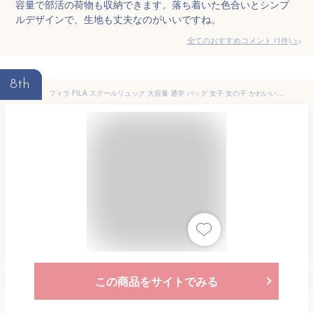
容量で部活の荷物も収納できます。落ち着いた色合いとシンプ
ルデザインで、生地も丈夫なのがいいですね。
全てのおすすめコメント
(
1
件)
>
8th
フィラ FILA スクールリュック 大容量 通学 バッグ 女子 女の子 かわいい おしゃれ 中学生 高校生 大学生 女子高生 学生 高学年 撥水 はっ水 33L 旅行 スクールバッグ リュックサック デイパック バックパック PC A4 B4 人気 ブランド ブラック 7894
この商品をサイトでみる