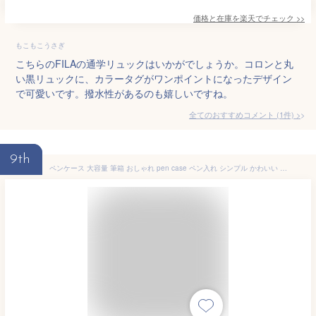
価格と在庫を
楽天
でチェック
>>
もこもこうさぎ
こちらのFILAの通学リュックはいかがでしょうか。コロンと丸
い黒リュックに、カラータグがワンポイントになったデザイン
で可愛いです。撥水性があるのも嬉しいですね。
全てのおすすめコメント
(
1
件)
>
9th
ペンケース 大容量 筆箱 おしゃれ pen case ペン入れ シンプル かわいい ペンポーチ 筆入れ 文具収納 便利 キャンバス 無地 多機能 社会人 中学生 小学生 高校生 大学生 男の子 女の子 学生用 昇進 入学祝い 成人祝い ギフト 男女兼用 (グリーン, 21 cm×11cm×7.5cm)