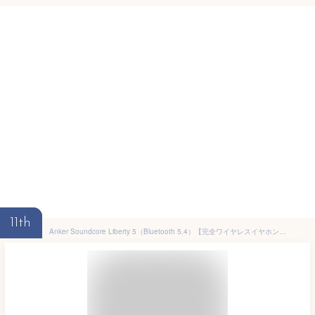
11th
Anker Soundcore Liberty 5（Bluetooth 5.4）【完全ワイヤレスイヤホン/ウルトラノイズキャンセリング 3.5/3Dオーディオ/Dolby Audio対応/ワイヤレス充電/マルチポイント接続/外音取り込み/最大48時間再生/ハイレゾ/IP55 防塵・防水】