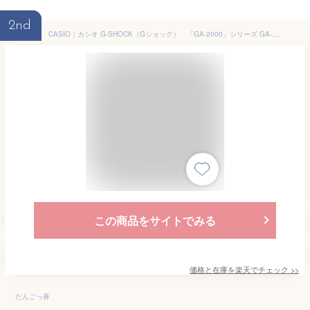
2nd
CASIO｜カシオ G-SHOCK（Gショック） 「GA-2000」シリーズ GA-2000S-1AJF
この商品をサイトでみる
価格と在庫を
楽天
でチェック
>>
だんごっ鼻