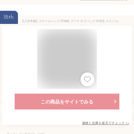
18th
【入学準備】スクールバッグ PUMA プーマ サブバッグ 中学生 スクバ adidas アディダス ブランド 男子 女子高生 高校生 部活 ショルダー 入学式 サブバ ナイロンバッグ 軽量 通学かばん サブバッグ A4収納 学生 通学 通塾 プレゼント 入学祝い 高校 楽天 通販 【送料込み】
この商品をサイトでみる
価格と在庫を
楽天
でチェック
>>