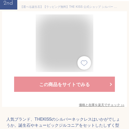
2nd
【選べる誕生石】【ラッピング無料】THE KISS 公式ショップ シルバー レディースネックレス 誕生石 オーダー レディースアクセサリー カップル に 人気 の ジュエリーブランド ネックレス・ペンダント BD-SN1401 アニバーサリー 【Twinkling】【あす楽対応（土日祝除く）】
この商品をサイトでみる
価格と在庫を
楽天
でチェック
>>
人気ブランド、THEKISSのシルバーネックレスはいかがでしょ
うか。誕生石やキュービックジルコニアをセットしたしずく型