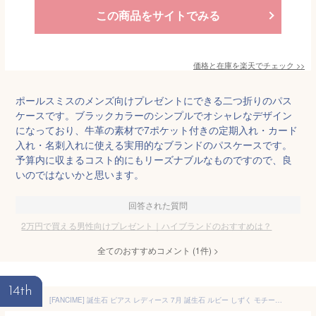
この商品をサイトでみる
価格と在庫を
楽天
でチェック
>>
ポールスミスのメンズ向けプレゼントにできる二つ折りのパス
ケースです。ブラックカラーのシンプルでオシャレなデザイン
になっており、牛革の素材で7ポケット付きの定期入れ・カード
入れ・名刺入れに使える実用的なブランドのパスケースです。
予算内に収まるコスト的にもリーズナブルなものですので、良
いのではないかと思います。
回答された質問
2万円で買える男性向けプレゼント｜ハイブランドのおすすめは？
全てのおすすめコメント
(
1
件)
>
14th
[FANCIME] 誕生石 ピアス レディース 7月 誕生石 ルビー しずく モチーフ フックピアス ジルコニア シルバー S930 お守り石 アクセサリー クリスマス 誕生日 プレゼント ギフト ご褒美 ラッピング付き