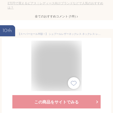
2万円で買えるピアス｜レディース向けブランドなどで人気のおすすめ
は？
全てのおすすめコメント
(
1
件)
>
10th
【スーパーセール半額！】 シュプールレザーネックレス ネックレス レザー 革紐 ゴールド シルバー ブラック ブラウン ホワイト ロング ロングネックレス 大ぶり おしゃれ レディース 女性 大人 50代 金属アレルギー 金アレ 【永久保証】
この商品をサイトでみる