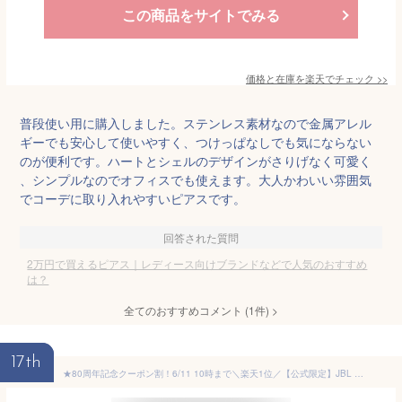
この商品をサイトでみる
価格と在庫を
楽天
でチェック
>>
普段使い用に購入しました。ステンレス素材なので金属アレル
ギーでも安心して使いやすく、つけっぱなしでも気にならない
のが便利です。ハートとシェルのデザインがさりげなく可愛く
、シンプルなのでオフィスでも使えます。大人かわいい雰囲気
でコーデに取り入れやすいピアスです。
回答された質問
2万円で買えるピアス｜レディース向けブランドなどで人気のおすすめ
は？
全てのおすすめコメント
(
1
件)
>
17th
★80周年記念クーポン割！6/11 10時まで＼楽天1位／【公式限定】JBL ワイヤレスイヤホン LIVE BUDS3 | イヤホン Bluetooth 5.3 ノイズキャンセリング 液晶付き タッチパネル 画面 LDAC ハイレゾ マルチポイント接続 ANC 外音取り込み IP55防水防塵 最大40時間再生 スマート