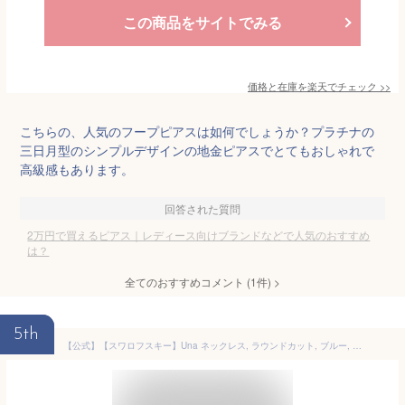
この商品をサイトでみる
価格と在庫を
楽天
でチェック
>>
こちらの、人気のフープピアスは如何でしょうか？プラチナの
三日月型のシンプルデザインの地金ピアスでとてもおしゃれで
高級感もあります。
回答された質問
2万円で買えるピアス｜レディース向けブランドなどで人気のおすすめ
は？
全てのおすすめコメント
(
1
件)
>
5th
【公式】【スワロフスキー】Una ネックレス, ラウンドカット, ブルー, ロジウム・プレーティング