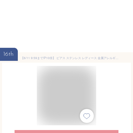
16th
【6/11 9:59まで!P10倍】 ピアス ステンレス レディース 金属アレルギー サージカルステンレス ハート シェル ブラック ホワイト ガーリー ゴールド つけっぱなし シンプル 普段使い 大人 かわいい オフィス メール便送料無料