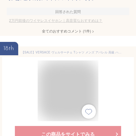
回答された質問
2万円前後のワイヤレスイヤホン｜高音質なおすすめは？
全てのおすすめコメント
(
1
件)
>
18th
【SALE】VERSACE ヴェルサーチェ Tシャツ メンズ アパレル 高級 ハイブランド おしゃれ かっこいい ハイブランド 高級 綿 コットン アウトレット ロゴ ワンポイント 無地 ブランド 男性 紳士 プレゼント プチギフト 誕生日プレゼント 彼氏 父 息子 ギフト 記念日
この商品をサイトでみる