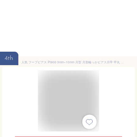
4th
人気 フープピアス Pt900 3mm×10mm 月型 月形輪っかピアス月甲 甲丸 地金ピアス 両耳 1ペア レディース メンズ 小さめ プレゼント 贈り物 三日月型 フープ ピアス プラチナ シンプル ピヤス ぴあす 自分へのご褒美