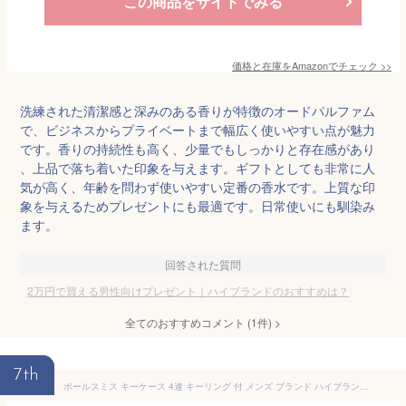
この商品をサイトでみる
価格と在庫を
Amazon
でチェック
>>
洗練された清潔感と深みのある香りが特徴のオードパルファム
で、ビジネスからプライベートまで幅広く使いやすい点が魅力
です。香りの持続性も高く、少量でもしっかりと存在感があり
、上品で落ち着いた印象を与えます。ギフトとしても非常に人
気が高く、年齢を問わず使いやすい定番の香水です。上質な印
象を与えるためプレゼントにも最適です。日常使いにも馴染み
ます。
回答された質問
2万円で買える男性向けプレゼント｜ハイブランドのおすすめは？
全てのおすすめコメント
(
1
件)
>
7th
ポールスミス キーケース 4連 キーリング 付 メンズ ブランド ハイブランド Paul Smith インセットストライプ 専用箱付 黒 ブラック 男性 紳士 本革 革 レザー 人気 おしゃれ かっこいい 20代 30代 40代 50代 ギフト プレゼント 父の日 PSQ153