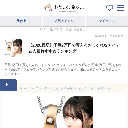
受付中
人気アイテム
マイページ
本ページはプロモーションを含みます
最終更新日：2026/08/01
【2026最新】予算2万円で買えるおしゃれなアイテ
ム人気おすすめランキング
予算2万円で買える人気アイテムランキング。みんなが選んだ予算2万円で買えるお
すすめのアイテムをランキング形式でご紹介します。気になるアイテムをチェック
してみよう！
1st
fe-fe phiten ファイテン リング ダイヤモンド ピンク ライン チタン ネックレス スポーツ 健康 金属アレルギー アクセサリー ペンダント レディース 女性 彼女 娘 妻 記念日 誕生日 プレゼント 人気 おしゃれ シンプル リングネックレス ふぁいてん 最強 強力 大人