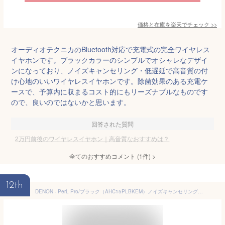
価格と在庫を
楽天
でチェック
>>
オーディオテクニカのBluetooth対応で充電式の完全ワイヤレス
イヤホンです。ブラックカラーのシンプルでオシャレなデザイ
ンになっており、ノイズキャンセリング・低遅延で高音質の付
け心地のいいワイヤレスイヤホンです。除菌効果のある充電ケ
ースで、予算内に収まるコスト的にもリーズナブルなものです
ので、良いのではないかと思います。
回答された質問
2万円前後のワイヤレスイヤホン｜高音質なおすすめは？
全てのおすすめコメント
(
1
件)
>
12th
DENON - PerL Pro/ブラック（AHC15PLBKEM）ノイズキャンセリング・完全ワイヤレスイヤホン【在庫有り即納】