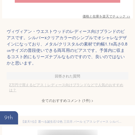
価格と在庫を
楽天
でチェック
>>
ヴィヴィアン・ウエストウッドのレディース向けブランドのピ
アスです。シルバーxクリアカラーのシンプルでオシャレなデザ
インになっており、メタル/クリスタルの素材で約幅1.1x高さ0.8
㎝サイズの普段使いできる両耳用のピアスです。予算内に収ま
るコスト的にもリーズナブルなものですので、良いのではない
かと思います。
回答された質問
2万円で買えるピアス｜レディース向けブランドなどで人気のおすすめ
は？
全てのおすすめコメント
(
1
件)
>
9th
【楽天1位】選べる誕生石12色 三日月 パール ピアス レディース シルバー ピアス ダイヤモンド 未来天使 ピアスMIE3129PL シンプル ギフト 誕生日 女性 一粒パール 彼女 プレゼント 彼女 誕生日プレゼント 女性