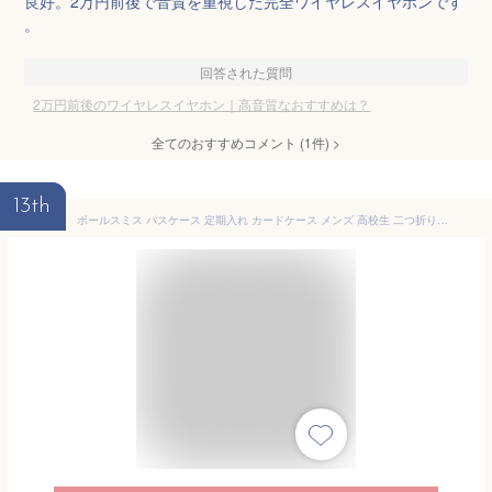
良好。2万円前後で音質を重視した完全ワイヤレスイヤホンです
。
回答された質問
2万円前後のワイヤレスイヤホン｜高音質なおすすめは？
全てのおすすめコメント
(
1
件)
>
13th
ポールスミス パスケース 定期入れ カードケース メンズ 高校生 二つ折り ブランド Paul Smith カラードエッジ 専用箱付 黒 ブラック おしゃれ 20代 30代 40代 50代 ギフト プレゼント 名刺入れ 男性 紳士 本革 BPS752