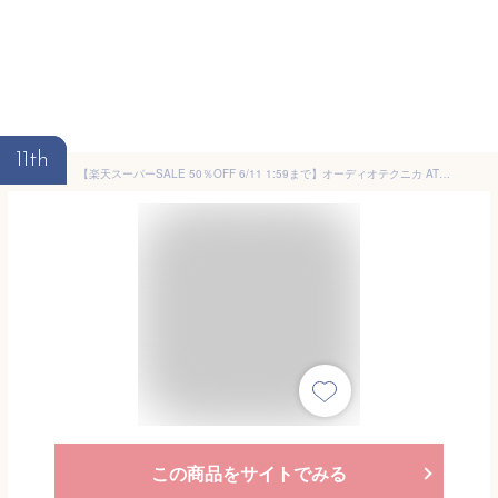
11th
【楽天スーパーSALE 50％OFF 6/11 1:59まで】オーディオテクニカ ATH-TWX9 完全ワイヤレス イヤホンBluetooth ノイズキャンセリング ヒアスルー マルチポイント対応 低遅延 通話 片耳 防滴 除菌システム 置くだけ充電
この商品をサイトでみる