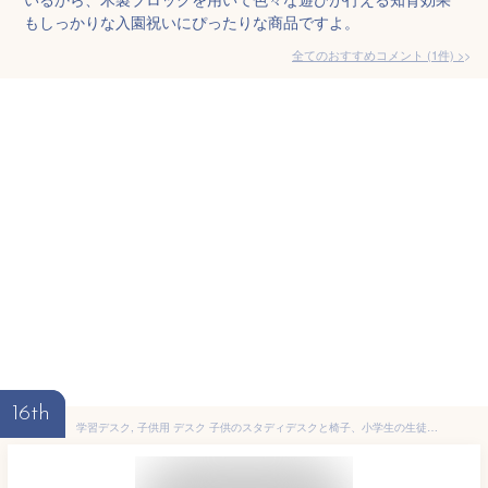
もしっかりな入園祝いにぴったりな商品ですよ。
全てのおすすめコメント
(
1
件)
>
16th
学習デスク, 子供用 デスク 子供のスタディデスクと椅子、小学生の生徒、ホームライティングデスク、椅子セット、チルトデスクトップ、上げられ、と椅子がセットになった (Color : Brown, Size : 80cm)