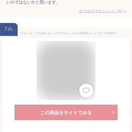
いのではないかと思います。
全てのおすすめコメント
(
1
件)
>
7th
大人になっても使えるシンプルでおしゃれな学習机セットサイズ100cm幅（コンセント付き）杉工場 レグシー レクス スタディコーナー 学習デスク 勉強机 国産 シンプル 女の子 男の子 モダン 木製 子供用 キッズ キッズデスク 完成品 兄弟 学習机 大人 机 デス
この商品をサイトでみる