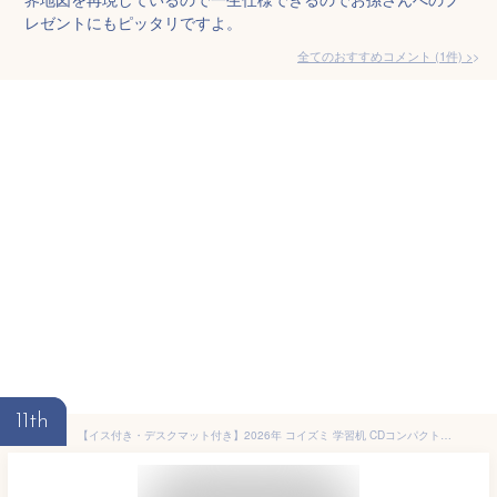
レゼントにもピッタリですよ。
全てのおすすめコメント
(
1
件)
>
11th
【イス付き・デスクマット付き】2026年 コイズミ 学習机 CDコンパクト チェアセット ボーイズカラーCDR-994 NS NS CDR-995 NS NB CDR-996 BK NB※LEDライト付きキッズ 学習 デスク 子供部屋