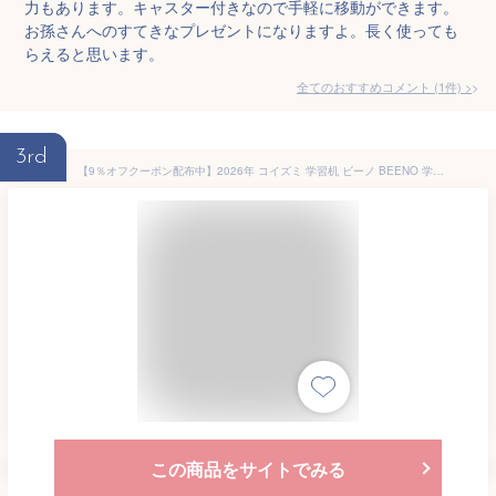
力もあります。キャスター付きなので手軽に移動ができます。
お孫さんへのすてきなプレゼントになりますよ。長く使っても
らえると思います。
全てのおすすめコメント
(
1
件)
>
3rd
【9％オフクーポン配布中】2026年 コイズミ 学習机 ビーノ BEENO 学習デスク 3点 セット 105デスク+リフティングワゴン+エクステンションシェルフの3点セットBDD-072NS/BDW-064NS/BDB-079NSBDD-172WT/BDW-164WT/BDB-179WTBDD-102MO/BDW-134MO/BDB-129MO
この商品をサイトでみる