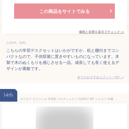
この商品をサイトでみる
価格と在庫を
楽天
でチェック
>>
心(50代・女性)
こちらの学習デスクセットはいかがですか。机と棚付きでコン
パクトなので、子供部屋に置きやすいものになっています。木
製で木のぬくもりを感じさせる一品。成長しても長く使えるデ
ザインが素敵です。
全てのおすすめコメント
(
1
件)
>
14th
カリモク カリーシル 学習机 マルチシェルフ QJ3607 MY シェルフ 本棚 日本製 デスクシェルフ 勉強机 子供 karimoku カントリー調 リビング学習 (マルチシェルフ QJ3607MY)