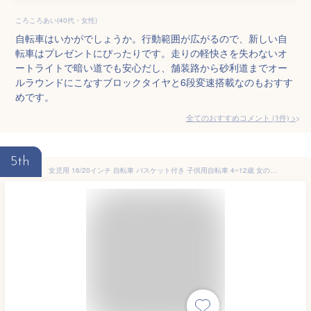
ころころあい(40代・女性)
自転車はいかがでしょうか。行動範囲が広がるので、新しい自
転車はプレゼントにぴったりです。走りの軽快さを失わないオ
ートライトで暗い道でも安心だし、舗装路から砂利道までオー
ルラウンドにこなすブロックタイヤと6段変速搭載なのもおすす
めです。
全てのおすすめコメント
(
1
件)
>
5th
女児用 16/20インチ 自転車 バスケット付き 子供用自転車 4~12歳 女の子向け シングルスピード子供用自転車 フロントブレーキとリアブレーキ付き 16インチ 子供用自転車 補助輪付き キックスタンド 後部座席用