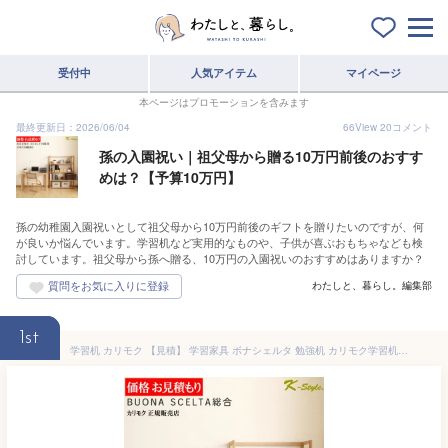
受付中
人気アイテム
マイページ
本ページはプロモーションを含みます
最終更新日：2026/06/04
66
View
20
コメント
孫の入園祝い｜祖父母から贈る10万円前後のおすす
めは？【予算10万円】
孫の幼稚園入園祝いとして祖父母から10万円前後のギフトを贈りたいのですが、何
が良いか悩んでいます。学習机など実用的なものや、子供が喜ぶおもちゃなども検
討しています。祖父母から孫へ贈る、10万円の入園祝いのおすすめはありますか？
わたしと、暮らし。編集部
1st
学習机 カリモク 【見積】 学習家具 ボナシェルタ 勉強机 カリモク学習机 デスク 【画像・価格は参考例★ご検討セットでお見積もり】 学習机 カリモクボナシェルタ 総合