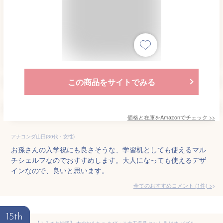
この商品をサイトでみる
価格と在庫を
Amazon
でチェック
>>
アナコンダ山田(30代・女性)
お孫さんの入学祝にも良さそうな、学習机としても使えるマル
チシェルフなのでおすすめします。大人になっても使えるデザ
インなので、良いと思います。
全てのおすすめコメント
(
1
件)
>
15th
【ふるさと納税】 木のおもちゃ ちびっこ大工道具セット 型はめ パズル 赤ちゃん ベビー 幼児 男の子 女の子 知育玩具 0歳 1歳 2歳 3歳 日本製 出産祝い 名入れ可能 ギフト 山のくじら舎 おもちゃ プレゼント 安芸市 高知県