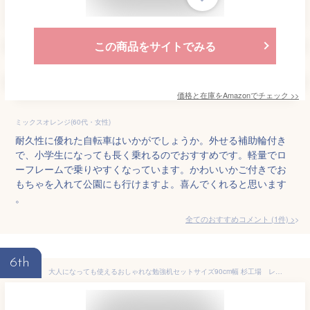
この商品をサイトでみる
価格と在庫を
Amazon
でチェック
>>
ミックスオレンジ(60代・女性)
耐久性に優れた自転車はいかがでしょうか。外せる補助輪付き
で、小学生になっても長く乗れるのでおすすめです。軽量でロ
ーフレームで乗りやすくなっています。かわいいかご付きでお
もちゃを入れて公園にも行けますよ。喜んでくれると思います
。
全てのおすすめコメント
(
1
件)
>
6th
大人になっても使えるおしゃれな勉強机セットサイズ90cm幅 杉工場 レグシー シンプル スタディコーナー 学習デスク 勉強つくえ 国産 おしゃれ コンパクト リビング シンプル 天然木 女の子 男の子 無垢材 子供 勉強机 北欧 リビング学習 学習机 大人 机 デスク 在