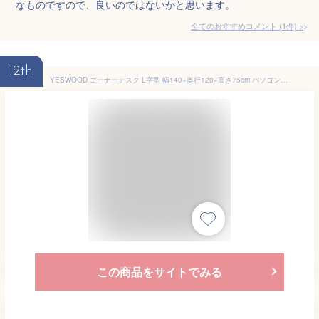
なものですので、良いのではないかと思います。
全てのおすすめコメント
(
1
件)
>
12th
YESWOOD コーナーデスク L字型 幅140×奥行120×高さ75cm パソコンデスク 学習机 勉強机 北米産FASグレードオーク無垢材 天然木 木製 ワークデスク 仕事用 作業用 PCデスク 書斎用 壁付け 収納スペース 在宅ワーク 北欧 ナチュラル 組立簡単
この商品をサイトでみる