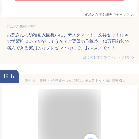
価格と在庫を
楽天
でチェック
>>
どんどん(50代・男性)
お孫さんの幼稚園入園祝いに、デスクマット、文具セット付き
の学習机はいかがでしょうか？ご要望の予算帯、10万円前後で
購入できる実用的なプレゼントなので、おススメです！
全てのおすすめコメント
(
1
件)
>
19th
【楽天1位】 現役ママが考えた キッズデスク チェア セット 高さ調整 引き出し タブレットスタンド キッズ デスク キッズチェア テーブル キッズテーブル チェアセット 子供 子ども 机 椅子 子供机 学習机 木製 お絵描き プレゼント ギフト