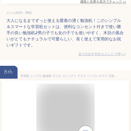
価格と在庫を
楽天
でチェック
>>
エイム(50代・男性)
大人になるまでずっと使える愛着の湧く勉強机！このシンプル
＆スマートな学習机セットは、便利なコンセント付きで使い勝
手の良い勉強机♪男の子でも女の子でも使いやすく、木目の風合
いがとてもナチュラルで可愛らしい、長く使えて実用的なお祝
いギフトです。
全てのおすすめコメント
(
1
件)
>
8th
学習机 シンプル 勉強机 子ども コンパクト デスク パソコンデスク 天然木 子供 小学生 中学生 おしゃれ 子供 おすすめ ITOKI ナチュラルホワイト 白 ベージュ Camomille GC-F イトーキ カモミール 学習デスク W100cm (P5倍 5/9-5/16) まとめ買い3%オフ