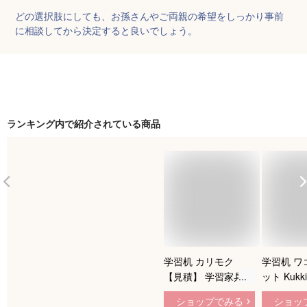
どの選択肢にしても、お孫さんやご両親の希望をしっかり事前
に相談してから決定すると良いでしょう。
ランキング内で紹介されている商品
学習机 カリモク
学習机 ワ
【見積】 学習家具
ット Kukk
ボナシェルタ 勉強机
100cm 
ショップでみる
ショッ
カリモク学習机 デス
調節 収納