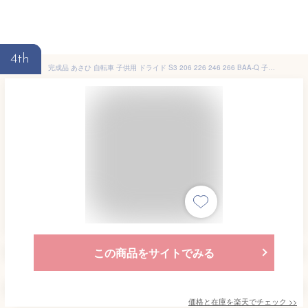
4th
完成品 あさひ 自転車 子供用 ドライド S3 206 226 246 266 BAA-Q 子供用自転車 20 22 24 26インチ 外装6段変速 CTB LED ダイナモランプ スピードウオッチ BAA 男の子 ASAHI
この商品をサイトでみる
価格と在庫を
楽天
でチェック
>>