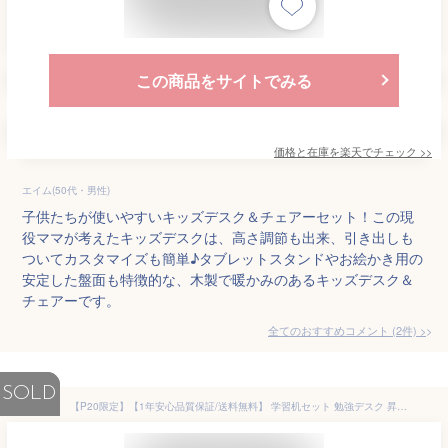
この商品をサイトでみる
価格と在庫を
楽天
でチェック
>>
エイム(50代・男性)
子供たちが使いやすいキッズデスク＆チェアーセット！この現
役ママが考えたキッズデスクは、高さ調節も出来、引き出しも
ついてカスタマイズも簡単♪タブレットスタンドやお絵かき用の
安定した盤面も特徴的な、木製で暖かみのあるキッズデスク＆
チェアーです。
全てのおすすめコメント
(
2
件)
>
SOLD
【P20限定】【1年安心品質保証/送料無料】 学習机セット 勉強デスク 昇降式 デスク 作業デスク チェア付き 子供 上棚 手動 高さ調整 昇降デスク 引き出し 天板 机 学生 昇降式 テレワーク デスクワーク かわいい 子供部屋 学生用 大人用 ホワイト 書斎 子供