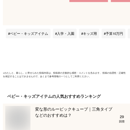
ク 【画像・価格は参
ー付き フ
考例★ご検討セット
ブルーグ
でお見積もり】 学習
机 カリモクボナシェ
ルタ 総合
ベビー・キッズアイテム
入学・入園
キッズ用
予算10万円
※
わたしと、暮らし。
に寄せられた投稿内容は、投稿者の主観的な感想・コメントを含みます。 投稿の信憑性・正確性
を保証することはできませんので、あくまで参考情報の一つとしてご利用ください。
ベビー・キッズアイテム
の人気おすすめランキング
変な形のルービックキューブ｜三角タイプ
などのおすすめは？
29
回答