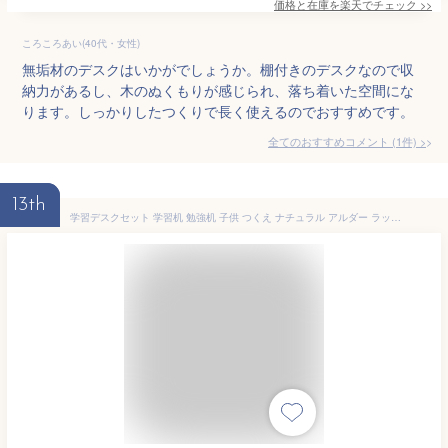
価格と在庫を
楽天
でチェック
>>
ころころあい(40代・女性)
無垢材のデスクはいかがでしょうか。棚付きのデスクなので収
納力があるし、木のぬくもりが感じられ、落ち着いた空間にな
ります。しっかりしたつくりで長く使えるのでおすすめです。
全てのおすすめコメント
(
1
件)
>
13th
学習デスクセット 学習机 勉強机 子供 つくえ ナチュラル アルダー ラック上台 ラック下台 国産品 日本製 堀田木工所 サイン