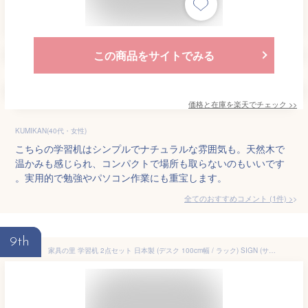
この商品をサイトでみる
価格と在庫を
楽天
でチェック
>>
KUMIKAN(40代・女性)
こちらの学習机はシンプルでナチュラルな雰囲気も。天然木で
温かみも感じられ、コンパクトで場所も取らないのもいいです
。実用的で勉強やパソコン作業にも重宝します。
全てのおすすめコメント
(
1
件)
>
9th
家具の里 学習机 2点セット 日本製 (デスク 100cm幅 / ラック) SIGN (サイン) 堀田木工所 (天然木/アルダー無垢材) デスクセット 棚付き ナチュラル 北欧 在宅ワーク シンプル おしゃれ