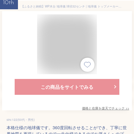
10th
【ふるさと納税】WP木台 地球儀 球径32センチ | 地球儀 トップメーカー 渡辺教具製作所 お祝い ギフト インテリア クリスマス プレゼント 誕生日 プレゼント インテリア おすすめ 人気 ブランド お誕生日 子供 勉強 学習 ギフト 入園 入学 渡辺教具製作所 埼玉県 草加市
この商品をサイトでみる
価格と在庫を
楽天
でチェック
>>
strv.122(50代・男性)
本格仕様の地球儀です。360度回転させることができ、丁寧に世
界地図を再現しているので一生仕様できるのでお孫さんへのプ