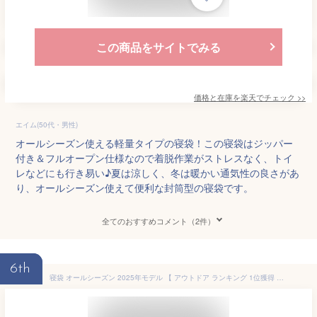
この商品をサイトでみる
価格と在庫を
楽天
でチェック
>>
エイム(50代・男性)
オールシーズン使える軽量タイプの寝袋！この寝袋はジッパー
付き＆フルオープン仕様なので着脱作業がストレスなく、トイ
レなどにも行き易い♪夏は涼しく、冬は暖かい通気性の良さがあ
り、オールシーズン使えて便利な封筒型の寝袋です。
全てのおすすめコメント（2件）
6th
寝袋 オールシーズン 2025年モデル 【 アウトドア ランキング 1位獲得 】 シュラフ 封筒型 -15℃ 封筒型寝袋 封筒型シュラフ 夏 夏用 オール シーズン シェラフ 洗える 車中泊 コンパクト 大きい ワイド 家庭用 キャンプ おしゃれ あったか 洗濯 部屋 室内 オール シーズン