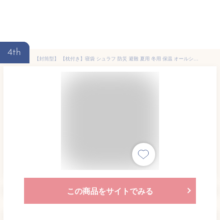
4th
【封筒型】 【枕付き】寝袋 シュラフ 防災 避難 夏用 冬用 保温 オールシーズン 洗える 洗濯 E200 寝返り 軽量 耐寒 あったかい キャンプ レジャー コンパクト アウトドア 通気性 オールシーズン 車中泊
この商品をサイトでみる