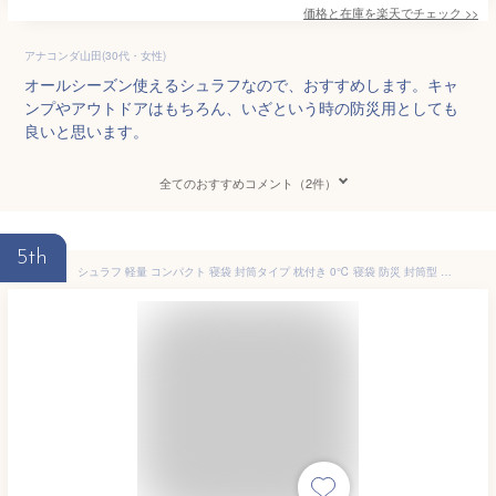
価格と在庫を
楽天
でチェック
>>
アナコンダ山田(30代・女性)
オールシーズン使えるシュラフなので、おすすめします。キャ
ンプやアウトドアはもちろん、いざという時の防災用としても
良いと思います。
全てのおすすめコメント（2件）
5th
シュラフ 軽量 コンパクト 寝袋 封筒タイプ 枕付き 0℃ 寝袋 防災 封筒型 オールシーズン 枕付き ジッパー付き フルオープン レジャー 山登り コンパクト あったかい アウトドア 通気性 寝袋 冬用 E200 [2501SO]