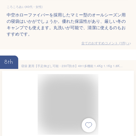
ころころあい(40代・女性)
中空ホローファイバーを採用したマミー型のオールシーズン用
の寝袋はいかがでしょうか。優れた保温性があり、厳しい冬の
キャンプでも使えます。丸洗いが可能で、清潔に使えるのもお
すすめです。
全てのおすすめコメント
(
1
件)
>
8th
寝袋 夏用【手足伸ばし可能・230T防水】4in1多機能 1.4Kg 1.1Kg 1.8Kg 2.2Kg 寝袋 オールシーズン 冬用シュラフ 封筒型 コンパクト 軽量 中綿 快適温度-5℃-20℃ 保温 wolfyok outdoors 丸洗い可能 収納パック付き キャンプ アウトドア コンパクト 登山 車中泊 防災用 避難用 防寒【国内ブランド】