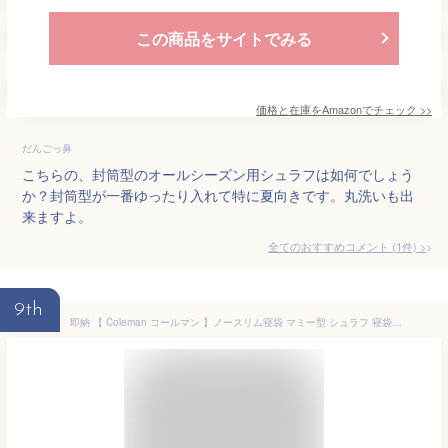
この商品をサイトでみる
価格と在庫を
Amazon
でチェック
>>
だんごっ鼻
こちらの、封筒型のオールシーズン用シュラフは如何でしょう
か？封筒型が一番ゆったり入れて特に夏向きです。丸洗いも出
来ますよ。
全てのおすすめコメント
(
1
件)
>
9th
即納 【 Coleman コールマン 】ノースリム寝袋 マミー型 シュラフ 寝袋シュラフ 大人用 緑 冬用 温かい 極寒 スリーピングバッグ マミー型シュラフ sleeping bag Mummy 5#541409 シェラフ 車中泊 コンパクト クッション マット オールシーズン 男性 アウトレット 男性