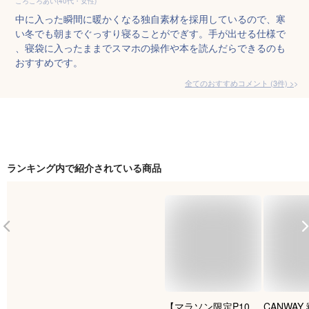
ころころあい(40代・女性)
中に入った瞬間に暖かくなる独自素材を採用しているので、寒
い冬でも朝までぐっすり寝ることがでぎす。手が出せる仕様で
、寝袋に入ったままでスマホの操作や本を読んだらできるのも
おすすめです。
全てのおすすめコメント
(
3
件)
>
ランキング内で紹介されている商品
【マラソン限定P10
CANWAY