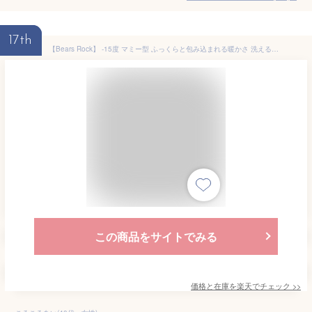
17th
【Bears Rock】 -15度 マミー型 ふっくらと包み込まれる暖かさ 洗える寝袋 丸洗い センタージッパー 4シーズン対応 冬用 -15℃ 暖房費 節約 寒さ対策 キャンプ 寝袋 ツーリング 自宅 コンパクト 車中泊 足元 頭寒足熱 受験勉強 家で 家の中 冬 センターファスナー式
この商品をサイトでみる
価格と在庫を
楽天
でチェック
>>