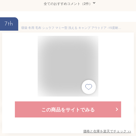
全てのおすすめコメント（2件）
7th
寝袋 冬用 毛布 シュラフ マミー型 洗える キャンプ アウトドア -15度耐寒 ソロキャン 簡易防水 オールシーズン コンパクト レジャー 登山 車中泊 防災グッズ 震災 HAWK GEAR ホークギア
この商品をサイトでみる
価格と在庫を
楽天
でチェック
>>