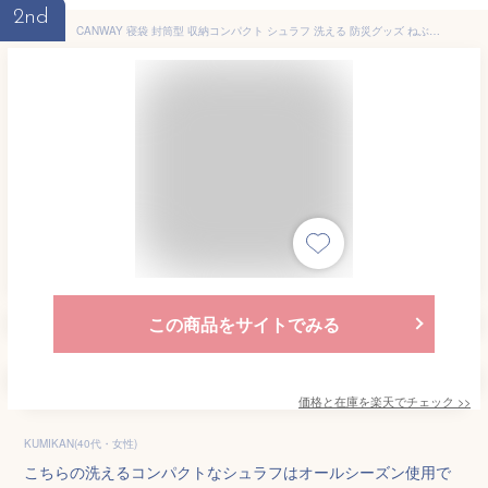
2nd
CANWAY 寝袋 封筒型 収納コンパクト シュラフ 洗える 防災グッズ ねぶくろ 防寒 スリーピングバッグ バージョンアップ 夏用 収納袋付き オールシーズン 車中泊 アウトドア キャンプ 登山 ツーリング 防災 地震対策 軽量 1.9KG フランネル
この商品をサイトでみる
価格と在庫を
楽天
でチェック
>>
KUMIKAN(40代・女性)
こちらの洗えるコンパクトなシュラフはオールシーズン使用で