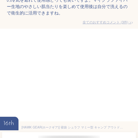
ー生地のやさしい肌当たりを楽しめて使用後は自分で洗えるの
で衛生的に活用できますね。
全てのおすすめコメント
(
3
件)
>
16th
[HAWK GEAR(ホークギア)] 寝袋 シュラフ マミー型 キャンプ アウトドア -15度耐寒 簡易防水 オールシーズン (ネイビー)