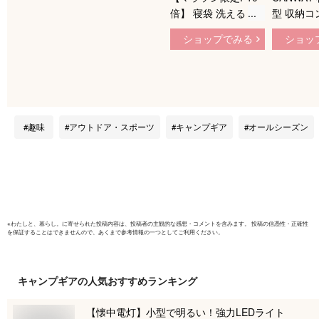
倍】 寝袋 洗える オ
型 収納コ
ールシーズン 人気
シュラフ 
ショップでみる
ショッ
-15℃ 枕付き シュラ
災グッズ 
フ 封筒型 丸洗い 防
防寒 スリ
災 おすすめ ねぶく
ッグ バー
ろ キャンプ用品 防
プ 夏用 
災用品 アウトドア
オールシー
抗菌仕様 洗える 洗
泊 アウト
趣味
アウトドア・スポーツ
キャンプギア
オールシーズン
濯 車中泊 寝袋 冬 封
ンプ 登山
筒型 防災セット 震
グ 防災 
災 冬用 大人 冬用シ
量 1.9K
ュラフ
※
わたしと、暮らし。
に寄せられた投稿内容は、投稿者の主観的な感想・コメントを含みます。 投稿の信憑性・正確性
を保証することはできませんので、あくまで参考情報の一つとしてご利用ください。
キャンプギア
の人気おすすめランキング
【懐中電灯】小型で明るい！強力LEDライト