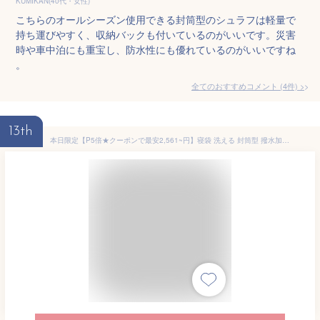
KUMIKAN(40代・女性)
こちらのオールシーズン使用できる封筒型のシュラフは軽量で
持ち運びやすく、収納バックも付いているのがいいです。災害
時や車中泊にも重宝し、防水性にも優れているのがいいですね
。
全てのおすすめコメント
(
4
件)
>
13th
本日限定【P5倍★クーポンで最安2,561~円】寝袋 洗える 封筒型 撥水加工 オールシーズン キャンプ コンパクト ねぶくろ 軽量230T 収納 便利 省スペース シュラフ トラック 車中泊 布団 ふとん 仮眠 自宅用 防災 地震 停電 夏用 冬用 シングル 送料無料