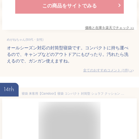
この商品をサイトでみる
価格と在庫を
楽天
でチェック
>>
めがねちゃん(50代・女性)
オールシーズン対応の封筒型寝袋です。コンパクトに持ち運べ
るので、キャンプなどのアウトドアにもぴったり。汚れたら洗
えるので、ガンガン使えますね。
全てのおすすめコメント
(
1
件)
>
14th
寝袋 来客用【Camdoor】寝袋 コンパクト 封筒型 シュラフ クッション 軽量 シュラフ 洗える オールシーズン 暖かい 防災 低適応温度-16℃ ねぶくろ 車中泊 大きい 防災グッズ 登山 sd05