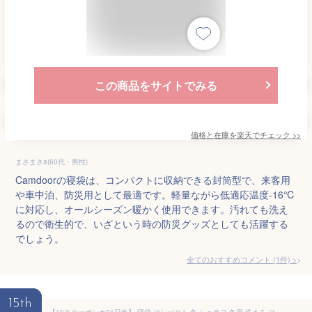
この商品をサイトでみる
価格と在庫を
楽天
でチェック
>>
まさまさa(60代・男性)
Camdoorの寝袋は、コンパクトに収納できる封筒型で、来客用
や車中泊、防災用として最適です。軽量ながら低適応温度-16℃
に対応し、オールシーズン暖かく使用できます。汚れても洗え
るので衛生的で、いざという時の防災グッズとしても活躍する
でしょう。
全てのおすすめコメント
(
1
件)
>
15th
【10％クーポン★21日迄】 寝袋 コンパクト 冬 シュラフ 冬用 洗える マミー型 キャプテンスタッグ 寝袋シュラフ オールシーズン対応 オールシーズン 春 夏 秋 丸洗い可能 コンプレッションバッグ ネイビー 紺 CAPTAIN STAG UB-35