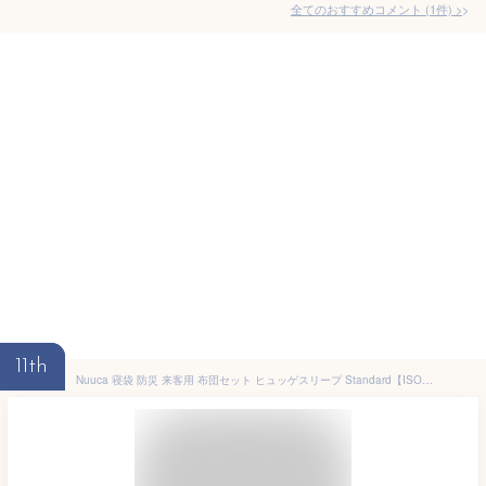
全てのおすすめコメント
(
1
件)
>
11th
Nuuca 寝袋 防災 来客用 布団セット ヒュッゲスリープ Standard【ISO国際基準 -7℃】 北欧デザイン シュラフ オールシーズン 秋用 冬用 来客布団 布団 ふとん 客用布団 人気 おすすめ コンパクト 羽毛 封筒型 丸洗い 3シーズン 車中泊 暖房費対策 仮眠 夜勤 自宅用 帰省