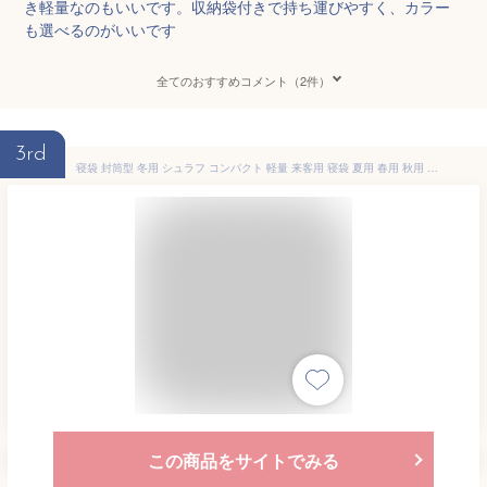
き軽量なのもいいです。収納袋付きで持ち運びやすく、カラー
も選べるのがいいです
全てのおすすめコメント（2件）
3rd
寝袋 封筒型 冬用 シュラフ コンパクト 軽量 来客用 寝袋 夏用 春用 秋用 オールシーズン ねぶくろ 洗える 丸洗い 車中泊 暖かい 旅行 防災 残業 寮 仮眠 夜勤 新生活 自宅用 帰省 実家帰り プレゼント 1.0kg 1.4kg 1.8kg
この商品をサイトでみる