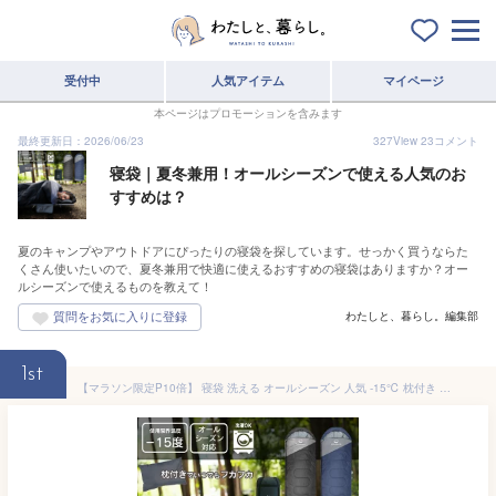
受付中
人気アイテム
マイページ
本ページはプロモーションを含みます
最終更新日：2026/06/23
327
View
23
コメント
寝袋｜夏冬兼用！オールシーズンで使える人気のお
すすめは？
夏のキャンプやアウトドアにぴったりの寝袋を探しています。せっかく買うならた
くさん使いたいので、夏冬兼用で快適に使えるおすすめの寝袋はありますか？オー
ルシーズンで使えるものを教えて！
わたしと、暮らし。編集部
1st
【マラソン限定P10倍】 寝袋 洗える オールシーズン 人気 -15℃ 枕付き シュラフ 封筒型 丸洗い 防災 おすすめ ねぶくろ キャンプ用品 防災用品 アウトドア 抗菌仕様 洗える 洗濯 車中泊 寝袋 冬 封筒型 防災セット 震災 冬用 大人 冬用シュラフ