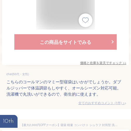
この商品をサイトでみる
価格と在庫を
楽天
でチェック
>>
chai(50代・女性)
こちらのコールマンのマミー型寝袋はいかがでしょうか。ダブ
ルジッパーで体温調節もしやすく、オールシーズン対応可能。
洗濯機で丸洗いができるので、衛生的に使えます。
全てのおすすめコメント
(
1
件)
>
10th
【最大2,000円OFFクーポン】寝袋 軽量 コンパクト シュラフ 封筒型 洗える -4度 -4℃ ふんわり暖かい 車中泊 キャンプ ツーリング アウトドア 寝袋 夏用 冬 オールシーズン 防災 災害用 来客用 布団セット 毛布 おしゃれ