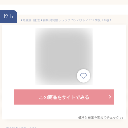
12th
★最強翌日配送★寝袋 封筒型 シュラフ コンパクト -10℃ 防災 1.0kg 1.4kg 1.8kg シングル 冬用 夏用 210T防水 オールシーズン 保温 軽量 キャンプ アウトドア 登山 車中泊 避難用 防寒 春 夏 秋 冬 4シーズン オールシーズン 収納パック付き
この商品をサイトでみる
価格と在庫を
楽天
でチェック
>>