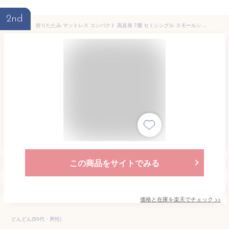
2nd
折りたたみ マットレス コンパクト 高反発 7層 セミシングル スモールシングル メッシュ夏仕様 3分割式 腰痛対策 マットレス マットレス 密度35D 高反発ウレタンマット 三つ折り マットレス 3つ折り 敷き布団 150ニュートン(150N) 【QSM-200】夏冬快適マットレス キッズ
この商品をサイトでみる
価格と在庫を
楽天
でチェック
>>
どんどん(50代・男性)