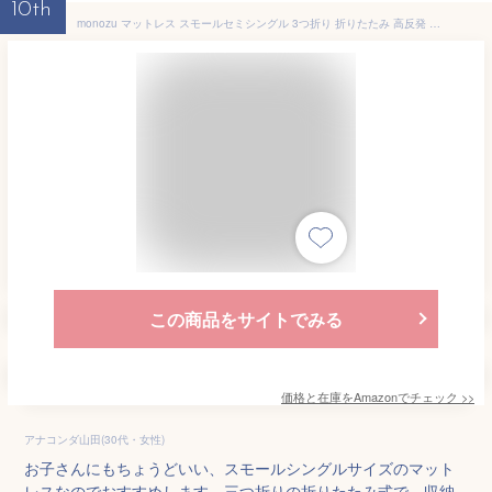
10th
monozu マットレス スモールセミシングル 3つ折り 折りたたみ 高反発 竹炭消臭 厚み10cm 凸凹加工 ベロア生地 メッシュ 密度25D 硬さ180N あったか 洗えるカバー(スタンダード消臭-スモールセミシングル-グレー)
この商品をサイトでみる
価格と在庫を
Amazon
でチェック
>>
アナコンダ山田(30代・女性)
お子さんにもちょうどいい、スモールシングルサイズのマット
レスなのでおすすめします。三つ折りの折りたたみ式で、収納