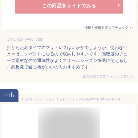
この商品をサイトでみる
価格と在庫を
楽天
でチェック
>>
ころころあい(40代・女性)
折りたたみタイプのマットレスはいかがでしょうか。使わない
ときはコンパクトになるので収納しやすいです。高密度のチュ
ーブ素材なので通気性がよくてオールシーズン快適に使えるし
、高反発で寝心地がいいのもおすすめです。
全てのおすすめコメント
(
1
件)
>
14th
3つ折り ポケットコイル マットレス シングル 約W97×D195cm 13cm厚 両面仕様 ホワイト 薄型 折りたたみマットレス 寝具 薄型マットレス 折り畳みマットレス コンパクト ニット生地 シングルマットレス【代引不可】