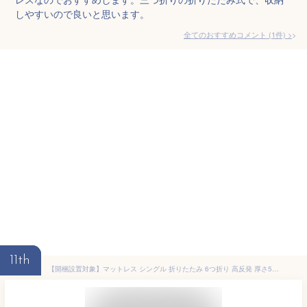
しやすいので良いと思います。
全てのおすすめコメント
(
1
件)
>
11th
【開梱設置対象】マットレス シングル 折りたたみ 6つ折り 高反発 厚さ5cm エアリーマットレス ベッドマットレス 敷き布団 エアリーマッ