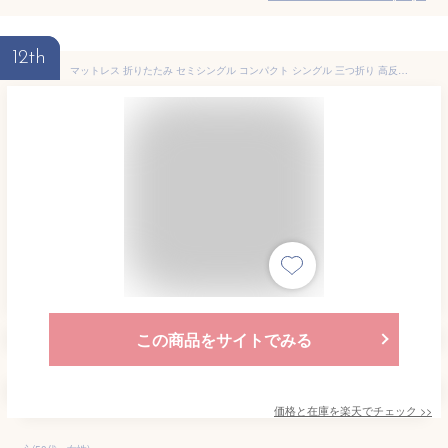
12th
マットレス 折りたたみ セミシングル コンパクト シングル 三つ折り 高反発ウレタン 多重7層構造キッズ マットレス 折りたたみ 高反発 ジュニア 小さい 敷布団 両面 スモールシングル マット 敷き布団 マットレス 約180cm QSM-140 90 折りたたみ 130N 圧縮 軽い 子供
この商品をサイトでみる
価格と在庫を
楽天
でチェック
>>