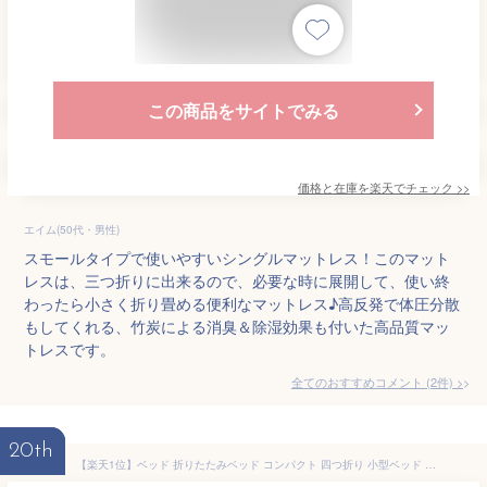
この商品をサイトでみる
価格と在庫を
楽天
でチェック
>>
エイム(50代・男性)
スモールタイプで使いやすいシングルマットレス！このマット
レスは、三つ折りに出来るので、必要な時に展開して、使い終
わったら小さく折り畳める便利なマットレス♪高反発で体圧分散
もしてくれる、竹炭による消臭＆除湿効果も付いた高品質マッ
トレスです。
全てのおすすめコメント
(
2
件)
>
20th
【楽天1位】ベッド 折りたたみベッド コンパクト 四つ折り 小型ベッド スモール シングル 幅65x183cm 折り畳みベッド 簡易ベッド ベッドフレーム マットレス一体型 省スペース キャスター付き 折りたたみコンパクトベッド 1年保証 ★[送料無料]