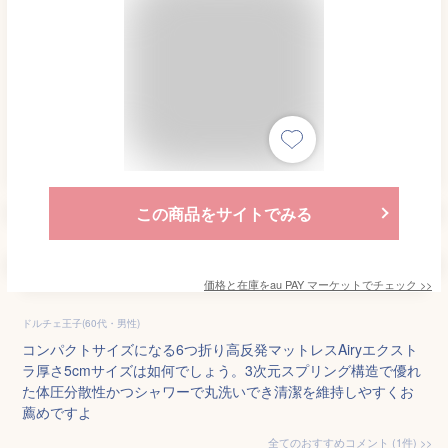
この商品をサイトでみる
価格と在庫を
au PAY マーケット
でチェック
>>
ドルチェ王子(60代・男性)
コンパクトサイズになる6つ折り高反発マットレスAiryエクスト
ラ厚さ5cmサイズは如何でしょう。3次元スプリング構造で優れ
た体圧分散性かつシャワーで丸洗いでき清潔を維持しやすくお
薦めですよ
全てのおすすめコメント
(
1
件)
>