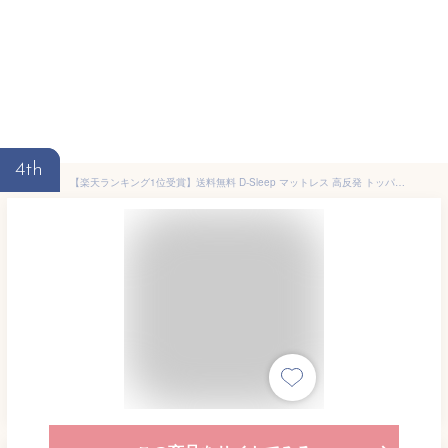
4th
【楽天ランキング1位受賞】送料無料 D-Sleep マットレス 高反発 トッパー ベッドパット 薄型 硬め かため 収納 軽量コンパクト コンパクトマットレス 凹凸 波形 持ち運び 薄い 車中泊 来客用 キャンプ お昼寝 日本製 メーカー直販 アーケム ブリヂストン