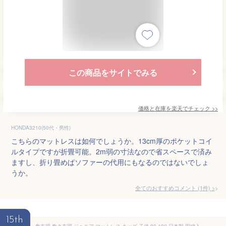
この商品をサイトでみる
価格と在庫を
楽天
でチェック
>>
HONDA3210(50代・男性)
こちらのマットレスは如何でしょうか。13cm厚のポケットコイ
ルタイプですが折畳可能。2m弱の寸法なので省スペースで済み
ますし、折り畳めばソファーの代用にもなるのではないでしょ
うか。
全てのおすすめコメント
(
1
件)
>
15th
敷布団 敷き布団 ジュニア マットレス キッズ 子供 90 190 日本製 固綿入 寝返りスムーズ 腰痛予防 こども敷き布団 こどものふとん(アイボリー)