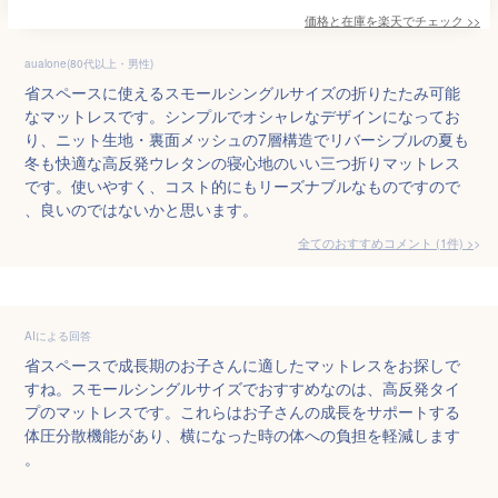
価格と在庫を
楽天
でチェック
>>
aualone(80代以上・男性)
省スペースに使えるスモールシングルサイズの折りたたみ可能
なマットレスです。シンプルでオシャレなデザインになってお
り、ニット生地・裏面メッシュの7層構造でリバーシブルの夏も
冬も快適な高反発ウレタンの寝心地のいい三つ折りマットレス
です。使いやすく、コスト的にもリーズナブルなものですので
、良いのではないかと思います。
全てのおすすめコメント
(
1
件)
>
AIによる回答
省スペースで成長期のお子さんに適したマットレスをお探しで
すね。スモールシングルサイズでおすすめなのは、高反発タイ
プのマットレスです。これらはお子さんの成長をサポートする
体圧分散機能があり、横になった時の体への負担を軽減します
。
