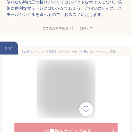
使わない時は三つ折りができてコンパクトなサイズになり、収
納に便利なマットレスはいかがでしょう。ご指定のサイズ、ス
モールシングルを選べるので、おススメいたします。
全てのおすすめコメント（2件）
3rd
【楽天ランキング1位受賞】 送料無料 ラナリー Ranaly マットレス 高硬度 6つ折り 折り畳み コンパクト 持ち運び 軽量 収納 硬め キャンプ アウトドア 車中泊 お昼寝 ごろ寝 来客用 日本製 メーカー直販 アーケム ブリヂストン
この商品をサイトでみる