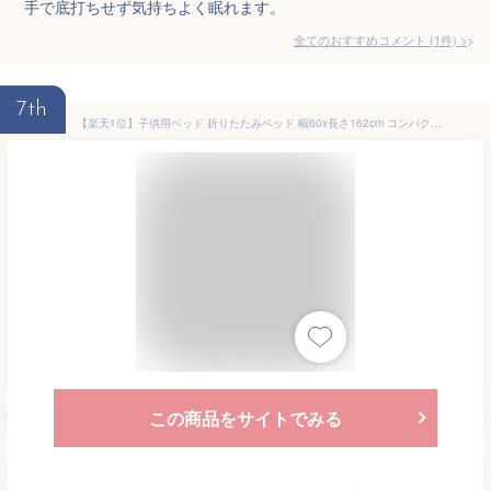
手で底打ちせず気持ちよく眠れます。
全てのおすすめコメント
(
1
件)
>
7th
【楽天1位】子供用ベッド 折りたたみベッド 幅60x長さ162cm コンパクト 四つ折り 小型ベッド ミニベッド スモール シングル 折り畳みベッド 簡易ベッド 子供部屋 マットレス一体型 省スペース キャスター付き 折りたたみコンパクトベッド 1年保証 ★[送料無料]
この商品をサイトでみる