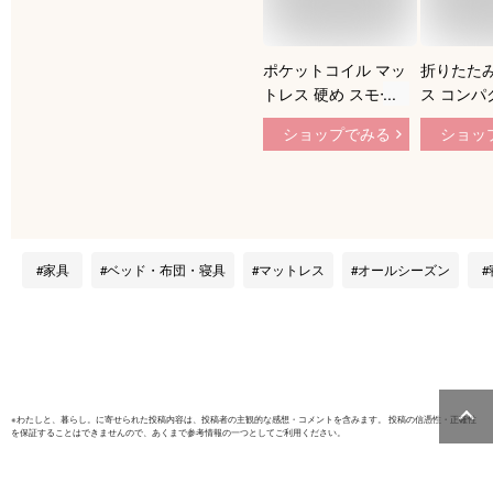
ポケットコイル マッ
折りたたみ
トレス 硬め スモー
ス コンパ
ルシングル セミシン
発 7層 
ショップでみる
ショッ
グル おすすめ ハー
スモールシ
ド ポケットコイルマ
ッシュ夏仕
ットレス 極太ポケッ
式 腰痛対
トコイル 11層 高反
レス マッ
発ウレタン 腰痛対策
度35D 
マット 3D立体3Dメ
ンマット 
家具
ベッド・布団・寝具
マットレス
オールシーズン
ッシュ コンパクト
マットレス
murren QSM-160 固
敷き布団 
め かため リバーシ
トン(150N
ブル 抗菌 防臭
200】夏
トレス キ
※
わたしと、暮らし。
に寄せられた投稿内容は、投稿者の主観的な感想・コメントを含みます。 投稿の信憑性・正確性
を保証することはできませんので、あくまで参考情報の一つとしてご利用ください。