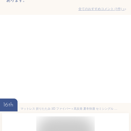
全てのおすすめコメント
(
1
件)
>
16th
マットレス 折りたたみ 3D ファイバー＋高反発 夏冬快適 セミシングル 折りたたみ 硬め 3分割式 250N ハードタイプ ベッド 小さい コンパクト 腰痛対策マットレス メッシュ 抗菌 消臭 世界基準認証 三つ折り 三つ折れ 4層構造 リバーシブル スモールシングル 3分割