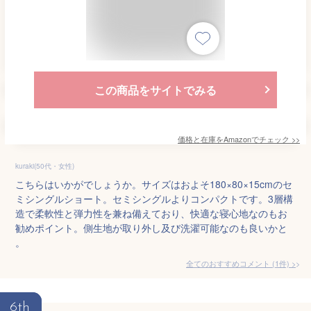
この商品をサイトでみる
価格と在庫を
Amazon
でチェック
>>
kuraki(50代・女性)
こちらはいかがでしょうか。サイズはおよそ180×80×15cmのセ
ミシングルショート。セミシングルよりコンパクトです。3層構
造で柔軟性と弾力性を兼ね備えており、快適な寝心地なのもお
勧めポイント。側生地が取り外し及び洗濯可能なのも良いかと
。
全てのおすすめコメント
(
1
件)
>
6th