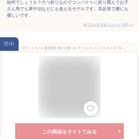
如何でしょうか？六つ折りなのでコンパクトに折り畳んでお子
さん用でも車中泊などにも使えるモデルです。高反発で腰にも
優しいです。
全てのおすすめコメント
(
2
件)
>
18th
ポケットコイル 超高密度 硬さが選べる マットレス シングル セミダブル ダブル スモールシングル セミシングル 両面仕様 ST235P レギュラー ハード エクストラハード エッジサポート 厚さ21cm スプリング 日時指定可 【RENEW】
この商品をサイトでみる