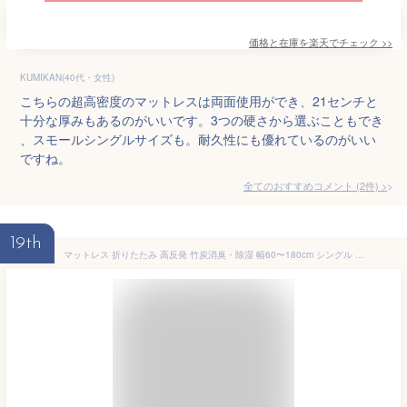
価格と在庫を
楽天
でチェック
>>
KUMIKAN(40代・女性)
こちらの超高密度のマットレスは両面使用ができ、21センチと
十分な厚みもあるのがいいです。3つの硬さから選ぶこともでき
、スモールシングルサイズも。耐久性にも優れているのがいい
ですね。
全てのおすすめコメント
(
2
件)
>
19th
マットレス 折りたたみ 高反発 竹炭消臭・除湿 幅60〜180cm シングル セミシングル セミダブル ダブル クイーン キング 敷布団 三つ折り 極厚 ベッドマット 折り畳み 腰痛 来客用 車中泊 洗える 厚10cm