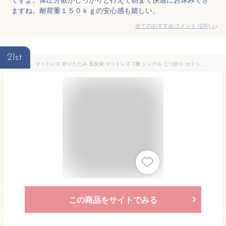
ますね。耐荷重１５０ｋｇの安心感も嬉しい。
全てのおすすめコメント
(
2
件)
>
21st
マットレス 折りたたみ 高反発 マットレス 7層 シングル 三つ折り セミシングル 3分割式 35D/37D 150/180ニュートン トッパー 硬め 通気性 高反発ウレタン 3Dメッシュ 夏冬快適 ニット生地 敷布団対応 オーバートップ 腰痛対策 スモールシングル 抗菌、抗臭
この商品をサイトでみる