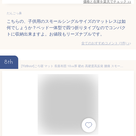
価格と在庫を
楽天
でチェック
>>
だんごっ鼻
こちらの、子供用のスモールシングルサイズのマットレスは如
何でしょうか？ベッド一体型で四つ折りタイプなのでコンパク
トに収納出来ますよ。お値段もリーズナブルです。
全てのおすすめコメント
(
1
件)
>
8th
[Yizibuur]ごろ寝 マット 長座布団 10㎝厚 硬め 高硬度高反発 腰痛 スモール セミシングル (幅60×長さ200㎝) 抗菌 消臭 体圧分散 蒸れ防止 み コンパクト腰痛対策 硬め 抗菌 防臭 ウレタン 長座布団 高反発マットレス 通気性 車中泊 災害 ごろ寝 オフィス アウトドア キャンプ