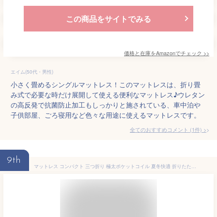
この商品をサイトでみる
価格と在庫を
Amazon
でチェック
>>
エイム(50代・男性)
小さく畳めるシングルマットレス！このマットレスは、折り畳
み式で必要な時だけ展開して使える便利なマットレス♪ウレタン
の高反発で抗菌防止加工もしっかりと施されている、車中泊や
子供部屋、ごろ寝用など色々な用途に使えるマットレスです。
全てのおすすめコメント
(
1
件)
>
9th
マットレス コンパクト 三つ折り 極太ポケットコイル 夏冬快適 折りたたみ セミシングル ショート スモールシングル 硬め 約180cm 幅91×長さ 180cm 硬め 11層構造 厚さ11cm 3分割式 腰痛対策 抗菌、消臭 折り畳 体圧分散 QSM-160 180cm