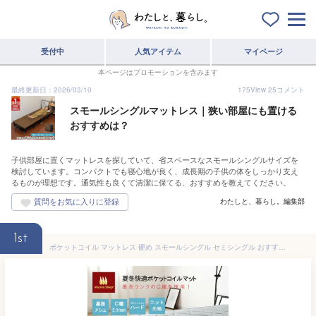
受付中
人気アイテム
マイページ
本ページはプロモーションを含みます
最終更新日：2026/03/10
175
View
25
コメント
スモールシングルマットレス｜狭い部屋にも置ける
おすすめは？
子供部屋に置くマットレスを探していて、省スペースなスモールシングルサイズを
検討しています。コンパクトでも寝心地が良く、成長期の子供の体をしっかり支え
るものが理想です。通気性も良くて清潔に保てる、おすすめを教えてください。
わたしと、暮らし。編集部
1st
ポケットコイル マットレス 硬め スモールシングル セミシングル おすすめ ハード ポケットコイルマットレス 極太ポケットコイル 11層 高反発ウレタン 腰痛対策 マット 3D立体3Dメッシュ コンパクト murren QSM-160 固め かため リバーシブル 抗菌 防臭