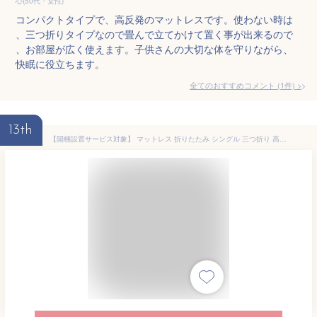
心(50代・女性)
コンパクトタイプで、高反発のマットレスです。使わない時は
、三つ折りタイプなので畳んで立てかけて置く事が出来るので
、お部屋が広く使えます。子供さんの大切な体を守りながら、
快眠に役立ちます。
全てのおすすめコメント
(
1
件)
>
13th
【開梱設置サービス対象】 マットレス 折りたたみ シングル 三つ折り 高反発 折り畳み 布団 敷布団 トッパー 洗える 通気性 コンパクト 体圧分散 丸洗い 9cm 一人暮らし エアリー アイリスオーヤマ【HS】[SA]