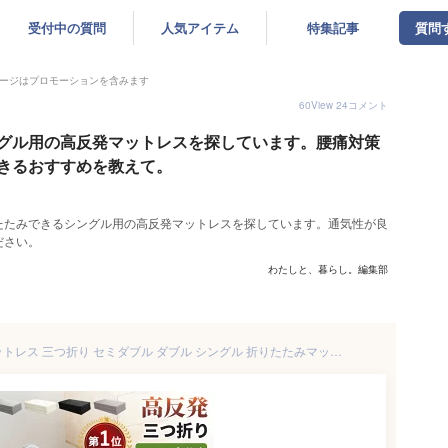
受付中の質問
人気アイテム
特集記事
質問
ージはプロモーションを含みます
60
View
24
コメント
グル用の高反発マットレスを探しています。腰痛対策
きるおすすめを教えて。
たたみできるシングル用の高反発マットレスを探しています。通気性が良
ださい。
わたしと、暮らし。編集部
＼今日限定10名11%オフ／マットレス 三つ折り セミダブル ダブル シングル 折りたたみマットレス 洗えるマットレスカバー付き 高反発マットレス150N/190N/230N硬め 敷布団 セミシングル 厚み10/5cm 三つ折りマットレス 1位 敷き布団 腰痛対策 ベッドマットレス 底付き感なし