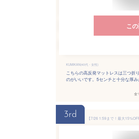
この
KUMIKAN(40代・女性)
こちらの高反発マットレスは三つ折
のがいいです。5センチと十分な厚み
全
3rd