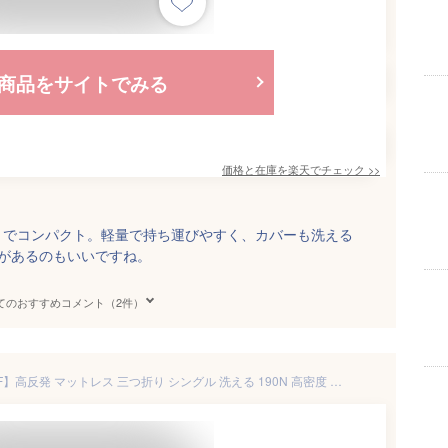
商品をサイトでみる
価格と在庫を
楽天
でチェック
>>
りでコンパクト。軽量で持ち運びやすく、カバーも洗える
があるのもいいですね。
てのおすすめコメント（2件）
【7/26 1:59まで！最大15%OFF】高反発 マットレス 三つ折り シングル 洗える 190N 高密度 厚さ4cm 選べる プロファイル フラット ウレタン ウレタンマットレス 昼寝マット ごろ寝マット 敷き布団 マットレストッパー【送料無料】【レビュー報告で除湿シート】