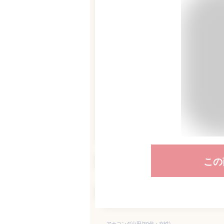
この
アナコンダ山田(30代・女性)