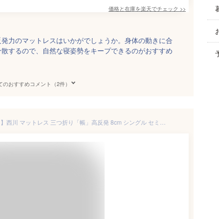
価格と在庫を
楽天
でチェック
>>
反発力のマットレスはいかがでしょうか。身体の動きに合
分散するので、自然な寝姿勢をキープできるのがおすすめ
てのおすすめコメント（2件）
【初夏快眠祭10％OFFクーポン】西川 マットレス 三つ折り「帳」高反発 8cm シングル セミダブル ダブル セミシングル 敷布団 3つ折り 体圧分散 点で支える健康敷きふとん 150N かため 圧縮梱包 敷き布団 腰痛 折りたたみ 健康マットレス 楽天ランキング1位