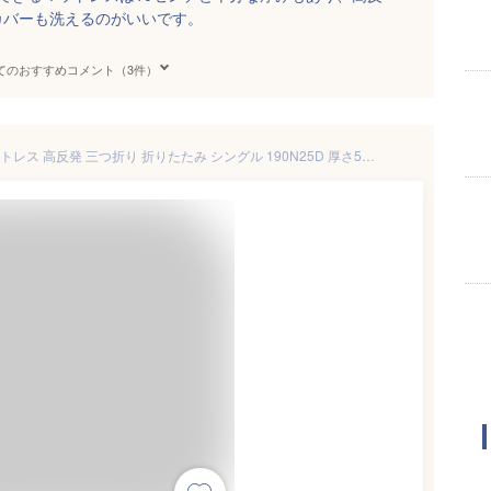
カバーも洗えるのがいいです。
てのおすすめコメント（3件）
【6/13より発送予約販売】マットレス 高反発 三つ折り 折りたたみ シングル 190N25D 厚さ5cm セミダブル ダブル 薄い マットレス 軽量 運びらくらく凹凸構造 洗えるカバー付 マットレストッパー 快適な寝心地 収納便利 昼寝ごろ寝マット敷布団 ベッドマットレス 底付き低減