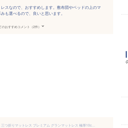
トレスなので、おすすめします。敷布団やベッドの上のマ
厚みも選べるので、良いと思います。
てのおすすめコメント（2件）
【楽天1位】 マットレス 高反発 三つ折りマットレス プレミアム グランマットレス 極厚10cm シングル セミダブル ダブル 2層 三つ折 三つ折り 折りたたみ ベッドマットレス ベッドマット マットレストッパー トッパー