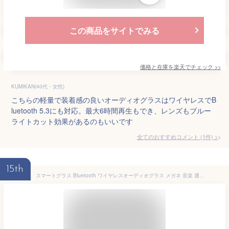
この商品をサイトでみる
価格と在庫を
楽天
でチェック
>>
KUMIKAN(40代・女性)
こちらの軽量で装着感の良いオーディオグラスはワイヤレスでB
luetooth 5.3にも対応。最大6時間再生もでき、レンズもブルー
ライトカット効果があるのもいいです
全てのおすすめコメント
(
1
件)
>
15th
スマートグラス Bluetooth ワイヤレスオーディオグラス メガネ 音楽 通話 対応 骨伝導イヤホン ブルートゥース ペアリング 快適 軽量 通話 IOS/Android適用 Siri