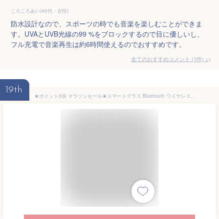
ころころあい(40代・女性)
防水設計なので、スポーツの時でも音楽を楽しむことができま
す。UVAとUVB光線の99 %をブロックするので目に優しいし、
フル充電で音楽再生は約6時間使えるのでおすすめです。
全てのおすすめコメント
(
1
件)
>
19th
★ポイント5倍 マラソンセール★スマートグラス Bluetooth ワイヤレスオーディオグラス メガネ 音楽 通話 対応 骨伝導イヤホン ブルートゥース ペアリング 快適 軽量 通話 IOS/Android適用 Siri 男女兼用