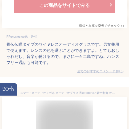
この商品をサイトでみる
価格と在庫を
楽天
でチェック
>>
RRgypsies(60代・男性)
骨伝伝導タイプのワイヤレスオーディオグラスです。男女兼用
で使えます。レンズの色を選ぶことができますよ。とてもおし
ゃれだし、音楽が聴けるので、まさに一石二鳥ですね。ハンズ
フリー通話も可能です。
全てのおすすめコメント
(
1
件)
>
20th
スマートオーディオメガネ オーディオグラス Bluetooth5.4音声制御 オーディオサングラス ステレオマイク&スピーカー内蔵 オープンイヤースタイル スマートグラス 音楽と通話 電話受信発信 サングラス磁石装着取り換え スマートアシスタント SG-19Pro【送料無料】