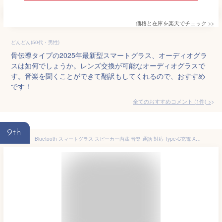
価格と在庫を
楽天
でチェック
>>
どんどん(50代・男性)
骨伝導タイプの2025年最新型スマートグラス、オーディオグラ
スは如何でしょうか。レンズ交換が可能なオーディオグラスで
す。音楽を聞くことができて翻訳もしてくれるので、おすすめ
です！
全てのおすすめコメント
(
1
件)
>
9th
Bluetooth スマートグラス スピーカー内蔵 音楽 通話 対応 Type-C充電 XG88Pro XG89 音声アシスタント Siri Google対応 ワイヤレスサングラス 軽量36g アウトドア スポーツ オーディオグラス オープンイヤー イヤホン スマホ連携 ギフト プレゼント