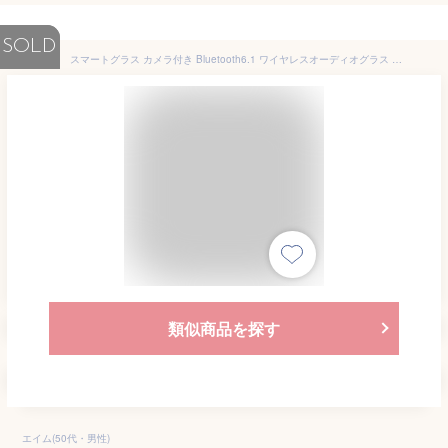
SOLD
スマートグラス カメラ付き Bluetooth6.1 ワイヤレスオーディオグラス AIメガネ AI検索 800万画素 撮影 録画 録音 翻訳機 音楽再生 ハンズフリー通話 最大7時間再生 アプリ レンズの交換可能 2026年新型 軽量 男女兼用 ブルーライトカット【PL保険加入済み製品・安心】
類似商品を探す
エイム(50代・男性)