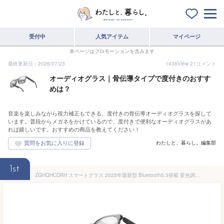
受付中
人気アイテム
マイページ
本ページはプロモーションを含みます
最終更新日：2026/07/23
1438
View
21
コメント
オーディオグラス｜骨伝導タイプで度付きのおすす
めは？
音楽を楽しみながら視力補正もできる、度付きの骨伝導オーディオグラスを探して
います。普段からメガネをかけているので、度付きで便利なオーディオグラスがあ
れば嬉しいです。おすすめの商品を教えてください！
わたしと、暮らし。編集部
1st
ZGHQHCDRH スマートグラス 2025年最新型 Bluetooth5.3搭載 変色調光レンズ AIリアルタイム翻訳 骨伝導オーディオ UV400/ブルーライトカット対応 音楽・通話可能 多機能 父の日プレゼント (F)