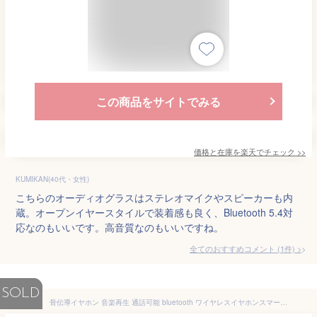
この商品をサイトでみる
価格と在庫を
楽天
でチェック
>>
KUMIKAN(40代・女性)
こちらのオーディオグラスはステレオマイクやスピーカーも内
蔵。オープンイヤースタイルで装着感も良く、Bluetooth 5.4対
応なのもいいです。高音質なのもいいですね。
全てのおすすめコメント
(
1
件)
>
SOLD
骨伝導イヤホン 音楽再生 通話可能 bluetooth ワイヤレスイヤホンスマートグラス メガネ スマートメガネ オーディオグラス サングラス Bluetooth イヤホン ワイヤレス ブルートゥース スピーカー ウーファー搭載 マイク搭載 ブルーライトカット 紫外線カット 防水