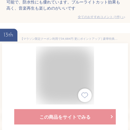
可能で、防水性にも優れています。ブルーライトカット効果も
高く、音楽再生も楽しめのがいいです
全てのおすすめコメント
(
1
件)
>
13th
【マラソン限定クーポン利用で34,684円 更にポイントアップ | 豪華特典付 | 日本正規販売店】 Rokid Max ARグラス XRグラス スマートグラス ヘッドマウントディスプレイ 120Hz 215インチ 度付き SONY製マイクロOLED採用 拡張現実 近視補正 ホームシアター 軽量
この商品をサイトでみる