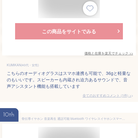
この商品をサイトでみる
価格と在庫を
楽天
でチェック
>>
KUMIKAN(40代・女性)
こちらのオーディオグラスはスマホ連携も可能で、36gと軽量な
のもいいです。スピーカーも内蔵され迫力あるサウンドで、音
声アシスタント機能も搭載しています
全てのおすすめコメント
(
1
件)
>
10th
骨伝導イヤホン 音楽再生 通話可能 bluetooth ワイヤレスイヤホンスマートグラス メガネ スマートメガネ オーディオグラス サングラス Bluetooth イヤホン ワイヤレス ブルートゥース スピーカー ウーファー搭載 マイク搭載 ブルーライトカット 紫外線カット 防水