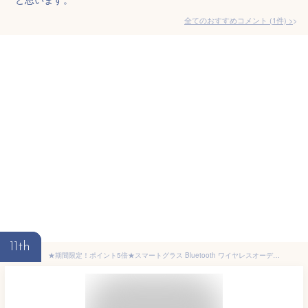
全てのおすすめコメント
(
1
件)
>
11th
★期間限定！ポイント5倍★スマートグラス Bluetooth ワイヤレスオーディオグラス メガネ 音楽 通話 対応 骨伝導イヤホン ブルートゥース ペアリング 快適 軽量 通話 IOS/Android適用 Siri 男女兼用