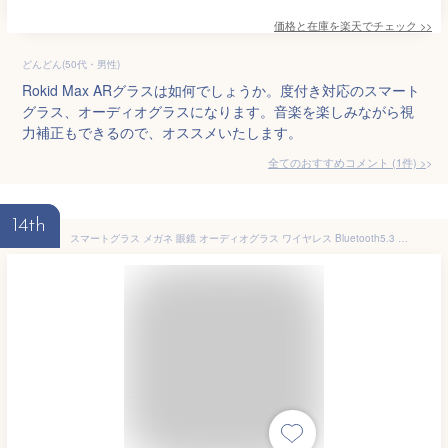
価格と在庫を
楽天
でチェック
>>
どんどん(50代・男性)
Rokid Max ARグラスは如何でしょうか。度付き対応のスマート
グラス、オーディオグラスになります。音楽を楽しみながら視
力補正もできるので、オススメいたします。
全てのおすすめコメント
(
1
件)
>
14th
スマートグラス メガネ 眼鏡 オーディオグラス ワイヤレス Bluetooth5.3 最大6時間再生 ブルーライトカットレンズ 軽量フレーム マグネット式充電 144以上の言語 リアルタイム翻訳 音楽再生 通話 リモート スポーツ 運転用