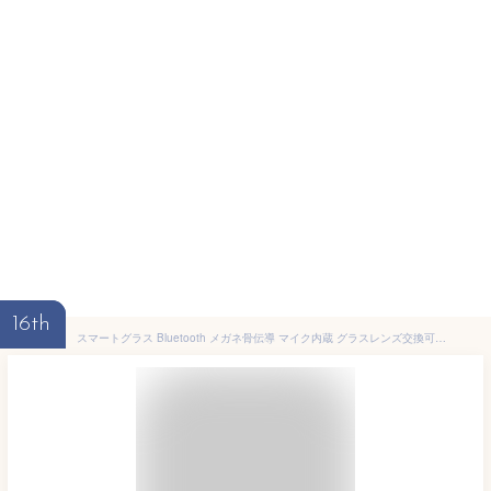
16th
スマートグラス Bluetooth メガネ骨伝導 マイク内蔵 グラスレンズ交換可能 サングラス iphone対応 度付き ワイヤレスメガネ sun 音楽再生 通話可能 高音質 軽量