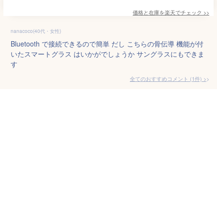
価格と在庫を
楽天
でチェック
>>
nanacoco(40代・女性)
Bluetooth で接続できるので簡単 だし こちらの骨伝導 機能が付
いたスマートグラス はいかがでしょうか サングラスにもできま
す
全てのおすすめコメント
(
1
件)
>