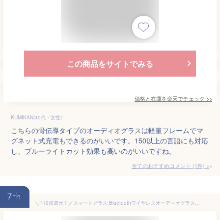
この商品をサイトでみる
価格と在庫を
楽天
でチェック
>>
KUMIKAN(40代・女性)
こちらの骨伝導タイプのオーディオグラスは軽量フレームでマ
グネット式充電もできるのがいいです。150以上の言語にも対応
し、ブルーライトカット効果も高いのがいいですね。
全てのおすすめコメント
(
1
件)
>
7th
＼P10倍還元！／スマートグラス Bluetoothワイヤレスオーディオグラス メガネ マイク内蔵 最大8時間再生 タッチ操作 ファッションサングラス レンズの交換可能 通話 高音質 軽量快適 防水防汗 偏光レンズ 男女兼用 Smart Glassess 紫外線対策 ギフト