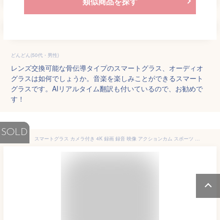
類似商品を探す
どんどん(50代・男性)
レンズ交換可能な骨伝導タイプのスマートグラス、オーディオ
グラスは如何でしょうか。音楽を楽しみことができるスマート
グラスです。AIリアルタイム翻訳も付いているので、お勧めで
す！
SOLD
スマートグラス カメラ付き 4K 録画 録音 映像 アクションカム スポーツ カメラ 高感度 スマートメガネ ワイヤレス メガネ スマート眼鏡 Bluetooth5.2 カメラポータブル 防水 スキー サイクリング サングラス オーディオグラス マイク内蔵 小型 Vlog