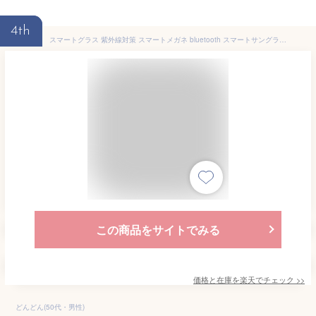
4th
スマートグラス 紫外線対策 スマートメガネ bluetooth スマートサングラス 通話可能 レンズ交換可能 iOS/Android対応 ワイヤレス接続対応 骨伝導オーディオ 通話マイク内蔵 USB充電 軽量 防水防汗 父の日プレゼント
この商品をサイトでみる
価格と在庫を
楽天
でチェック
>>
どんどん(50代・男性)