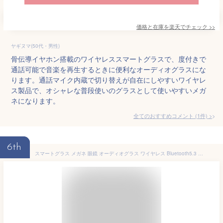
価格と在庫を
楽天
でチェック
>>
ヤギヌマ(50代・男性)
骨伝導イヤホン搭載のワイヤレススマートグラスで、度付きで
通話可能で音楽を再生するときに便利なオーディオグラスにな
ります。通話マイク内蔵で切り替えが自在にしやすいワイヤレ
ス製品で、オシャレな普段使いのグラスとして使いやすいメガ
ネになります。
全てのおすすめコメント
(
1
件)
>
6th
スマートグラス メガネ 眼鏡 オーディオグラス ワイヤレス Bluetooth5.3 最大6時間再生 ブルーライトカットレンズ 軽量フレーム マグネット式充電 マイク内蔵 音声アシスタント 150以上の言語 リアルタイム翻訳 音楽再生 通話 リモート撮影 旅行 アウトドア スポーツ 運転用