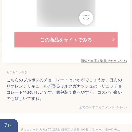
この商品をサイトでみる
価格と在庫を
楽天
でチェック
>>
もこもこうさぎ
こちらのブルボンのチョコレートはいかがでしょうか。ほんの
りオレンジリキュールが香るミルクガナッシュのトリュフチョ
コレートでおいしいです。個包装で食べやすく、コスパが良い
のも嬉しいですね。
全てのおすすめコメント
(
1
件)
>
7th
チョコレート カカオ70%以上 個包装 大容量 100枚 ブシャール ダークチョコ ハイカカオ チョコレート効果 ではありません 訳あり コストコ メール便 通販 送料無料