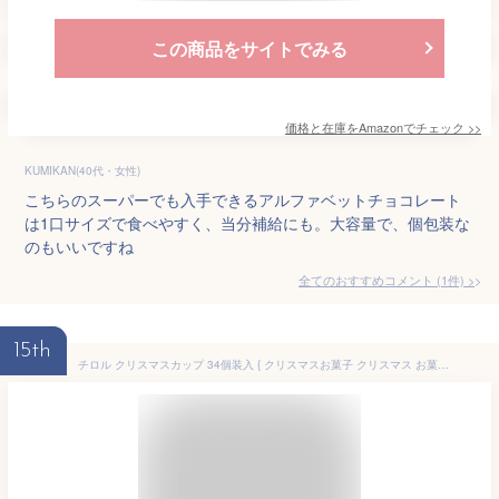
この商品をサイトでみる
価格と在庫を
Amazon
でチェック
>>
KUMIKAN(40代・女性)
こちらのスーパーでも入手できるアルファベットチョコレート
は1口サイズで食べやすく、当分補給にも。大容量で、個包装な
のもいいですね
全てのおすすめコメント
(
1
件)
>
15th
チロル クリスマスカップ 34個装入 { クリスマスお菓子 クリスマス お菓子 個包装 子供 チョコ チョコレート }{ 業務用 詰め合わせ 個包装 子供会 自治会 子ども会 クリスマス会 プレゼント 配布 イベント }[25I04]