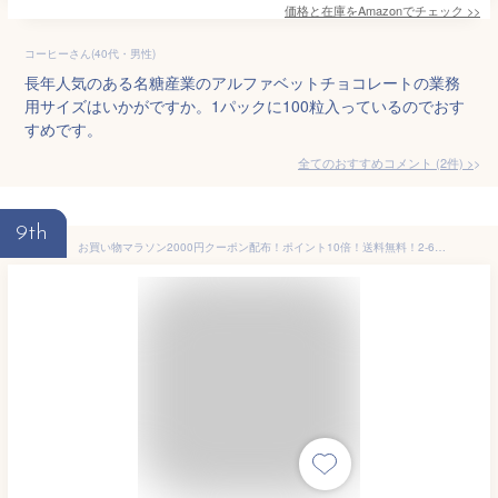
価格と在庫を
Amazon
でチェック
>>
コーヒーさん(40代・男性)
長年人気のある名糖産業のアルファベットチョコレートの業務
用サイズはいかがですか。1パックに100粒入っているのでおす
すめです。
全てのおすすめコメント
(
2
件)
>
9th
お買い物マラソン2000円クーポン配布！ポイント10倍！送料無料！2-6個11-31%クーポン！おいしい チョコレート デーツ La Ronda【ダーク】80g デーツ には カルシウム がプルーン の1.8倍 月間ランキング6位楽天フルーツチョコレート部門(2024 6/5) 個別包装7-8個入 洋菓子