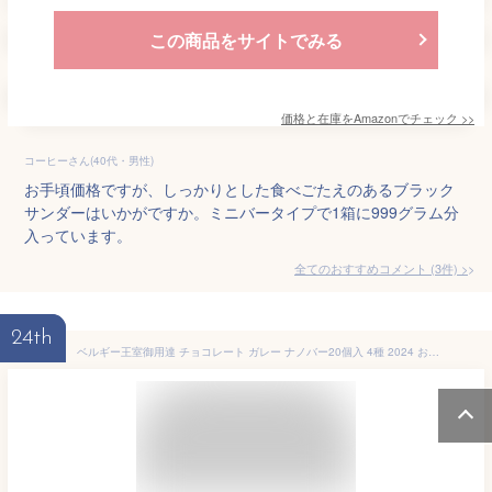
この商品をサイトでみる
価格と在庫を
Amazon
でチェック
>>
コーヒーさん(40代・男性)
お手頃価格ですが、しっかりとした食べごたえのあるブラック
サンダーはいかがですか。ミニバータイプで1箱に999グラム分
入っています。
全てのおすすめコメント
(
3
件)
>
24th
ベルギー王室御用達 チョコレート ガレー ナノバー20個入 4種 2024 お菓子 ギフト プレゼント 高級 スイーツ 詰め合わせ チョコ 会社 職場 法人 おしゃれ かわいい 個包装 小分け お配り 用 誕生日 プレゼント 手土産 出産 内祝い お返し 結婚祝い 退職祝い