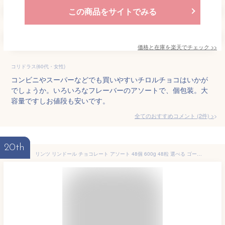
この商品をサイトでみる
価格と在庫を
楽天
でチェック
>>
コリドラス(60代・女性)
コンビニやスーパーなどでも買いやすいチロルチョコはいかが
でしょうか。いろいろなフレーバーのアソートで、個包装。大
容量ですしお値段も安いです。
全てのおすすめコメント
(
2
件)
>
20th
リンツ リンドール チョコレート アソート 48個 600g 48粒 選べる ゴールド シルバー ピンク Lindt LINDOR ボンボン チョコ バレンタイン バレンタインデー お返し ホワイトデー 義理チョコ プチギフト 退職 お菓子 詰め合わせ 個包装 大量