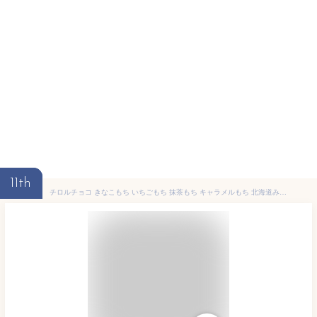
11th
チロルチョコ きなこもち いちごもち 抹茶もち キャラメルもち 北海道みるくもち 36個 60個 チロル チョコ バラエティー ボックス 詰め合わせ プチギフト プレゼント 個包装 小分け チロル チョコレート バレンタイン バレンタインデー 義理チョコ お菓子 お返し お裾分け