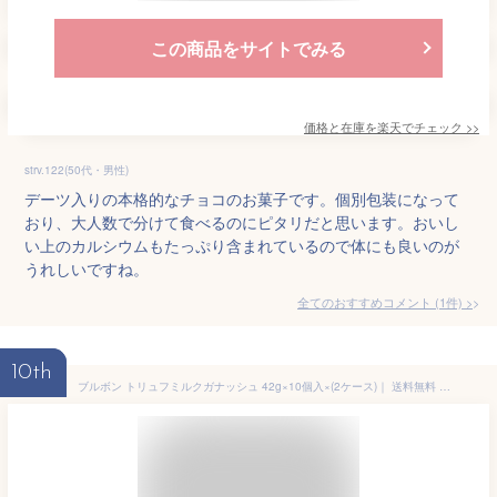
この商品をサイトでみる
価格と在庫を
楽天
でチェック
>>
strv.122(50代・男性)
デーツ入りの本格的なチョコのお菓子です。個別包装になって
おり、大人数で分けて食べるのにピタリだと思います。おいし
い上のカルシウムもたっぷり含まれているので体にも良いのが
うれしいですね。
全てのおすすめコメント
(
1
件)
>
10th
ブルボン トリュフミルクガナッシュ 42g×10個入×(2ケース)｜ 送料無料 お菓子 チョコ TRUFFE トリュフ