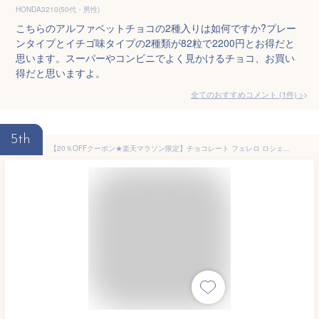
HONDA3210(50代・男性)
こちらのアルファベットチョコの2種入りは如何ですか?プレー
ンタイプとイチゴ味タイプの2種類が82粒で2200円とお得だと
思います。スーパーやコンビニでよく見かけるチョコ、お買い
得だと思いますよ。
全てのおすすめコメント
(
1
件)
>
5th
【20％OFFクーポン★楽天マラソン限定】チョコレート フェレロ ロシェ Ferrero Rocher 送料無料 チョコ プレゼント お菓子 ギフト 人気 おしゃれ 手土産 詰め合わせ まとめ買い 大容量 ヘーゼルナッツ ミルクチョコレート 3粒×12個/450g