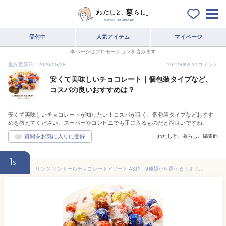
受付中
人気アイテム
マイページ
本ページはプロモーションを含みます
最終更新日：2026/05/28
1642
View
31
コメント
安くて美味しいチョコレート｜個包装タイプなど、
コスパの良いおすすめは？
安くて美味しいチョコレートが知りたい！コスパが良く、個包装タイプなどおすす
めを教えてください。スーパーやコンビニでも手に入るものだと尚良いですね。
わたしと、暮らし。編集部
1st
リンツ リンドールチョコレートアソート 48粒 9種類から選べる！オリジナルセット個包装 詰め合わせ600g 大容量 バレンタイン 2025【送料無料】【3～4営業日以内に出荷】