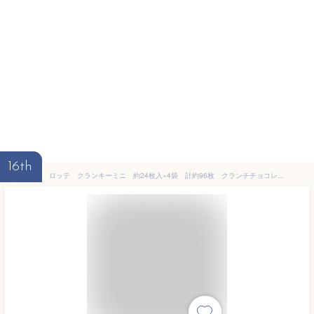
16th
ロッテ クランキーミニ 約24枚入×4袋 計約96枚 クランチチョコレート ミルクチョコ 個包装 おやつ ポイント消化 送料無料 ★夏場は溶ける恐れあり LOTTE CRUNKY