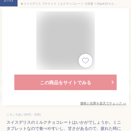
2nd
★スイスデリス プチスイス ミルクチョコレート 大容量 1.5kg★32％カカオ スイス製 SWISS DELICE PETIT SUISSES 業務用 ハロウィン 個包装 お得用 たっぷり バレンタイン ホワイトデー お持たせ 海外 チョコ 配布用 お菓子 おしゃれ 駄菓子 お土産
この商品をサイトでみる
価格と在庫を
楽天
でチェック
>>
ころころあい(40代・女性)
スイスデリスのミルクチョコレートはいかがでしょうか。ミニ
タブレットなので食べやすいし、甘さがあるので、疲れた時に