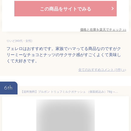
この商品をサイトでみる
価格と在庫を
楽天
でチェック
>>
りいど(40代・女性)
フェレロはおすすめです。家族でハマってる商品なのですがク
リーミーなチョコとナッツのサクサク感がすごくよくて美味し
くて大好きです。
全てのおすすめコメント
(
1
件)
>
6th
【送料無料】ブルボン トリュフミルクガナッシュ （個装紙込み）78g ×6袋セットリュフ ミルクガナッシュ チョコレート トリュフチョコ 個包装 プチギフト お菓子 スイーツ 贅沢チョコ ご褒美スイーツ 常温保存 まとめ買い プレゼント バレンタイン