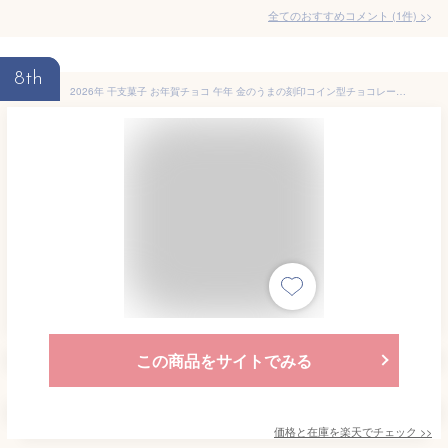
全てのおすすめコメント
(
1
件)
>
8th
2026年 干支菓子 お年賀チョコ 午年 金のうまの刻印コイン型チョコレート ミルクチョコ 箱入り 和柄 かわいい おしゃれ ご挨拶回り お歳暮 御年賀 小分け お配り ばらまき プチギフト プレゼント お祝い 退職ご挨拶品 お礼の品 帰省手土産 お土産 粗品 芥川製菓
この商品をサイトでみる
価格と在庫を
楽天
でチェック
>>