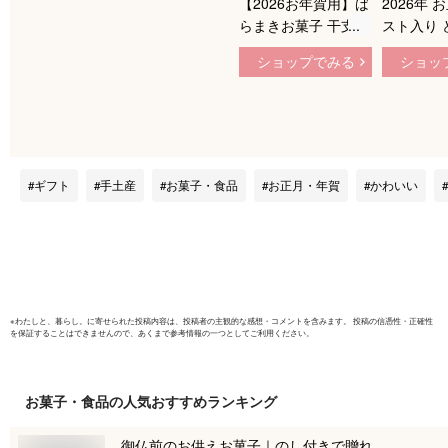
【2026お年賀用】ば
2026年 
らまきお菓子 干支キ
スト入り 
ューブカステラ プレ
10個 小
ショップでみる
ショッ
ーン 1個 【三源庵】
入り 干支
景品 粗品 記念 キュ
松 | お年
ーブカステラ カステ
お菓子 ギ
ラ スイーツ 大量 プ
やき 和菓
チギフト キューブカ
お年始 御
ステラ お菓子 個性
挨拶 粗品
ギフト
手土産
お菓子・食品
お正月・年賀
かわいい
小分け かわいい お
干支菓子 
しゃれ 限定 個包装
プチギフト
カステラ 贈り物 謹
子供 サプ
賀新年 ばら撒き お
り物 帰省
年賀
※
わたしと、暮らし。
に寄せられた投稿内容は、投稿者の主観的な感想・コメントを含みます。 投稿の信憑性・正確性
を保証することはできませんので、あくまで参考情報の一つとしてご利用ください。
お菓子・食品
の人気おすすめランキング
御仏前のお供えお菓子｜のし付きで贈れ