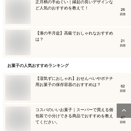
正月柄の手ぬぐい｜縁起の良いデザインな
ど人気のおすすめを教えて！
26
回答
【漆の半月盆】高級でおしゃれなおすすめ
は？
21
回答
お菓子
の人気おすすめランキング
【湿気ずにおしゃれ】おせんべいやポテチ
用お菓子の保存容器のおすすめは？
62
回答
コスパのいいお菓子｜スーパーで買える個
包装で小分けできる商品でおすすめを教え
47
てください。
回答