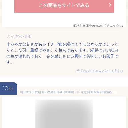
この商品をサイトでみる
価格と在庫を
Amazon
でチェック
>>
リンク(50代・男性)
まろやかな甘さがあるイチゴ餡を絹のようになめらかでしっと
りとした羽二重餅でやさしく包んであります。縁起のいい紅白
の色が使われており、春を感じさせる風味で美味しいお菓子で
す。
全てのおすすめコメント
(
1
件)
>
10th
和三盆 和三盆糖 和三盆菓子 開運七福神和三宝 縁起 開運 招福 開運招福 干菓子 和三盆糖 和菓子 お茶請け お菓子 さぬき和三宝 さぬき和三盆糖 かわいい 香川 さぬき お年賀 大人 お祝い お礼 お返し 手土産 プチギフト ギフト 2024