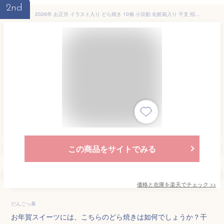
2nd
2026年 お正月 イラスト入り どら焼き 10個 小豆餡 化粧箱入り 干支 招き猫 門松 | お年賀 スイーツ お菓子 ギフト どらやき 和菓子 御年賀 お年始 御年始 新年 挨拶 粗品 かわいい 干支菓子 プレゼント プチギフト 手土産 子供 サプライズ 贈り物 帰省土産 午 馬
この商品をサイトでみる
価格と在庫を
楽天
でチェック
>>
だんごっ鼻
お年賀スイーツには、こちらのどら焼きは如何でしょうか？干