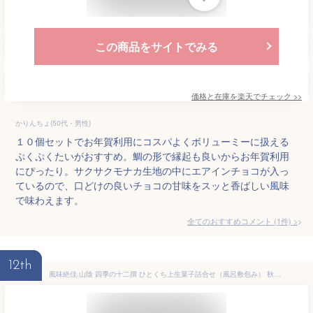
この商品をサイトでみる
価格と在庫を
楽天
でチェック
>>
かりんちょ(50代・男性)
１０個セットでお年賀利用にコスパよくボリューミーに扱える
ぷくぷくたいがおすすめ。鯛の形で縁起も良いからお年賀利用
にぴったり。サクサクモナカ生地の中にエアインチョコが入っ
ているので、口どけの良いチョコの甘味をスッと香ばしい風味
で味わえます。
全てのおすすめコメント
(
1
件)
>
12th
風味絶佳.山陰 四季の十二撰 ひとくち上生菓子詰合せ（風呂敷包み） 秋季限定 和菓子 ギフト プレゼント 人気 商品 高級