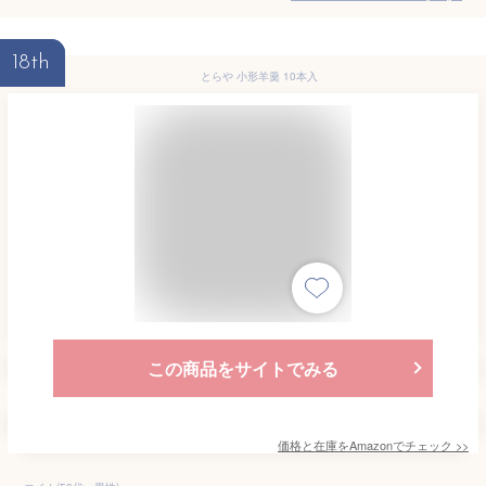
18th
とらや 小形羊羹 10本入
この商品をサイトでみる
価格と在庫を
Amazon
でチェック
>>