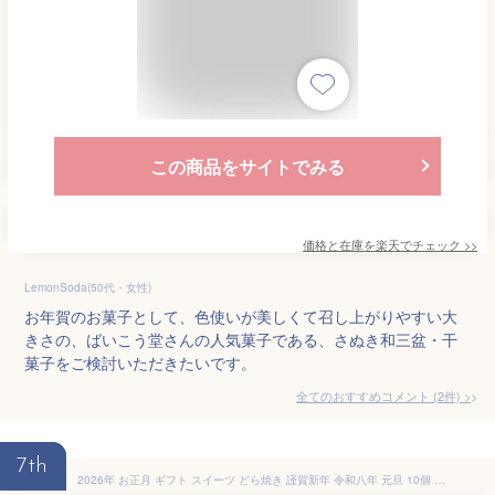
この商品をサイトでみる
価格と在庫を
楽天
でチェック
>>
LemonSoda(50代・女性)
お年賀のお菓子として、色使いが美しくて召し上がりやすい大
きさの、ばいこう堂さんの人気菓子である、さぬき和三盆・干
菓子をご検討いただきたいです。
全てのおすすめコメント
(
2
件)
>
7th
2026年 お正月 ギフト スイーツ どら焼き 謹賀新年 令和八年 元旦 10個 小豆餡 化粧箱入り | お年賀 お菓子 ギフト 文字入り メッセージ入り どらやき 和菓子 お土産 御年賀 お年始 御年始 年賀状 新年 挨拶 プレゼント 手土産 贈り物 帰省土産 グルメ 食品