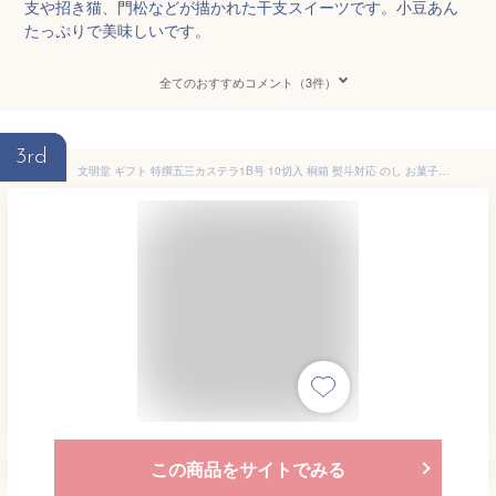
支や招き猫、門松などが描かれた干支スイーツです。小豆あん
たっぷりで美味しいです。
全てのおすすめコメント（3件）
3rd
文明堂 ギフト 特撰五三カステラ1B号 10切入 桐箱 熨斗対応 のし お菓子 贈り物 お歳暮 年賀 内祝 御礼 お祝い 法事 スイーツ
この商品をサイトでみる