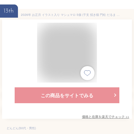
13th
2026年 お正月 イラスト入り マシュマロ 5個 (干支 招き猫 門松 だるま 鏡餅) お家の箱入り| かわいい お菓子 プチギフト 孫 子供 お年玉 お年賀 干支 プレゼント 動物 新年 挨拶 ギフト お正月 御年賀 洋菓子 アニマル スイーツ チョコレート 贈り物 午 馬
この商品をサイトでみる
価格と在庫を
楽天
でチェック
>>
どんどん(50代・男性)