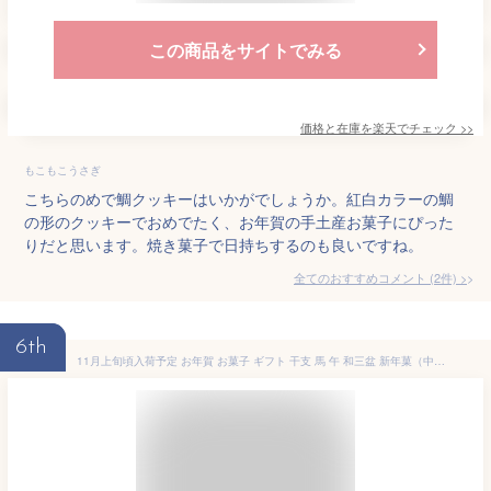
この商品をサイトでみる
価格と在庫を
楽天
でチェック
>>
もこもこうさぎ
こちらのめで鯛クッキーはいかがでしょうか。紅白カラーの鯛
の形のクッキーでおめでたく、お年賀の手土産お菓子にぴった
りだと思います。焼き菓子で日持ちするのも良いですね。
全てのおすすめコメント
(
2
件)
>
6th
11月上旬頃入荷予定 お年賀 お菓子 ギフト 干支 馬 午 和三盆 新年菓（中） 和三盆糖 さぬき和三盆 干菓子 ばいこう堂 和菓子 おみやげ 詰め合わせ お茶請け