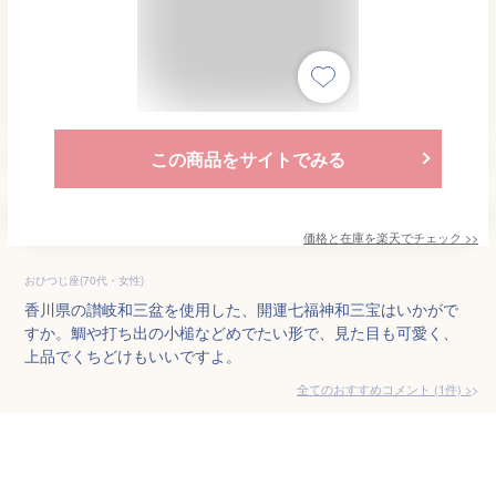
この商品をサイトでみる
価格と在庫を
楽天
でチェック
>>
おひつじ座(70代・女性)
香川県の讃岐和三盆を使用した、開運七福神和三宝はいかがで
すか。鯛や打ち出の小槌などめでたい形で、見た目も可愛く、
上品でくちどけもいいですよ。
全てのおすすめコメント
(
1
件)
>