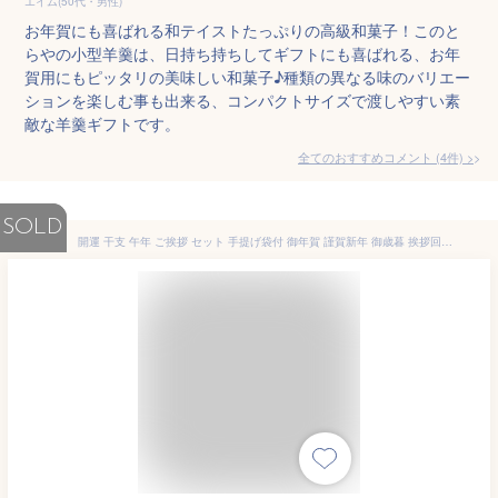
エイム(50代・男性)
お年賀にも喜ばれる和テイストたっぷりの高級和菓子！このと
らやの小型羊羹は、日持ち持ちしてギフトにも喜ばれる、お年
賀用にもピッタリの美味しい和菓子♪種類の異なる味のバリエー
ションを楽しむ事も出来る、コンパクトサイズで渡しやすい素
敵な羊羹ギフトです。
全てのおすすめコメント
(
4
件)
>
SOLD
開運 干支 午年 ご挨拶 セット 手提げ袋付 御年賀 謹賀新年 御歳暮 挨拶回り 帰省 土産 手土産 あられ おかき 甘くない ギフト 贈り物 プチギフト お菓子 をかし楽市 可愛い 国産 詰合せ 個包装 お礼 会社 職場 常温 馬 競馬 縁起物 正月 ノベルティ 粗品 配る