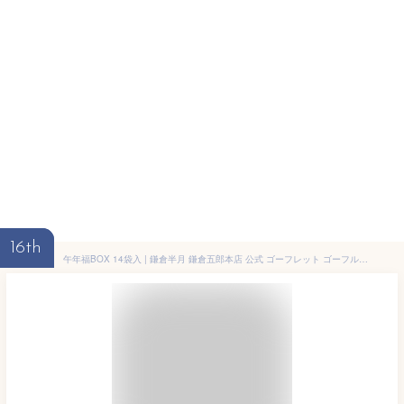
16th
午年福BOX 14袋入 | 鎌倉半月 鎌倉五郎本店 公式 ゴーフレット ゴーフル 包装紙 お取り寄せ おやつ スイーツ 人気 お土産 定番土産 お菓子 おもたせ 菓子折り 和菓子 干支 年賀 お年賀 御年賀 小分け 個包装 詰合せ ギフト 2026