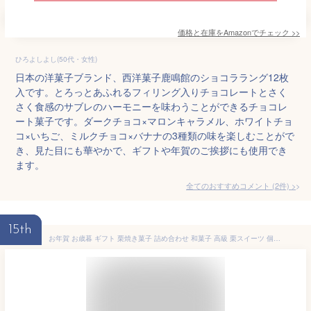
価格と在庫を
Amazon
でチェック
>>
ひろよしよし(50代・女性)
日本の洋菓子ブランド、西洋菓子鹿鳴館のショコララング12枚
入です。とろっとあふれるフィリング入りチョコレートとさく
さく食感のサブレのハーモニーを味わうことができるチョコレ
ート菓子です。ダークチョコ×マロンキャラメル、ホワイトチョ
コ×いちご、ミルクチョコ×バナナの3種類の味を楽しむことがで
き、見た目にも華やかで、ギフトや年賀のご挨拶にも使用でき
ます。
全てのおすすめコメント
(
2
件)
>
15th
お年賀 お歳暮 ギフト 栗焼き菓子 詰め合わせ 和菓子 高級 栗スイーツ 個包装 プレゼント 贈り物 長寿祝い お礼 感謝 人気 お取り寄せ / オリジナル 缶ギフト 焼き菓子詰め合わせ / 岐阜 良平堂 【あす楽対応】 早割