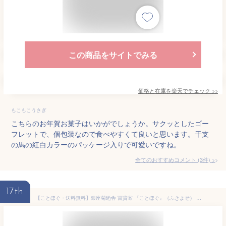
この商品をサイトでみる
価格と在庫を
楽天
でチェック
>>
もこもこうさぎ
こちらのお年賀お菓子はいかがでしょうか。サクッとしたゴー
フレットで、個包装なので食べやすくて良いと思います。干支
の馬の紅白カラーのパッケージ入りで可愛いですね。
全てのおすすめコメント
(
3
件)
>
17th
【ことほぐ・送料無料】銀座菊廼舎 冨貴寄 『ことほぐ』（ふきよせ） お中元 御中元 お菓子 きくのや 銀座きくのや 手土産 東京土産 登録商標 寿ぐ（ことほぐ）