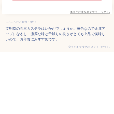
価格と在庫を
楽天
でチェック
>>
ころころあい(40代・女性)
文明堂の五三カステラはいかがでしょうか。黄色なので金運ア
ップになるし、濃厚な味と舌触りの良さがとても上品で美味し
いので、お年賀におすすめです。
全てのおすすめコメント
(
1
件)
>