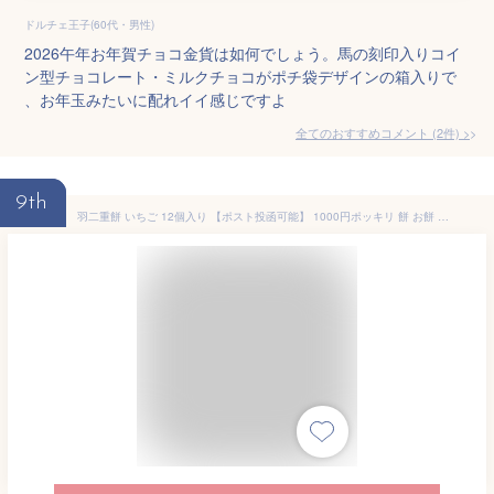
ドルチェ王子(60代・男性)
2026午年お年賀チョコ金貨は如何でしょう。馬の刻印入りコイ
ン型チョコレート・ミルクチョコがポチ袋デザインの箱入りで
、お年玉みたいに配れイイ感じですよ
全てのおすすめコメント
(
2
件)
>
9th
羽二重餅 いちご 12個入り 【ポスト投函可能】 1000円ポッキリ 餅 お餅 和菓子 スイーツ お菓子 福井 銘菓 北陸 ギフト 贈り物 お土産 お供え 内祝い お返し 母の日 父の日 バレンタインデー お中元 敬老の日 お歳暮 お年賀