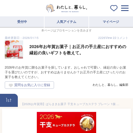
受付中
人気アイテム
マイページ
本ページはプロモーションを含みます
最終更新日：2026/01/15
2226
View
22
コメント
2026年お年賀お菓子｜お正月の手土産におすすめの
縁起の良いギフトを教えて。
2026年のお年賀に贈るお菓子を探しています。おしゃれで可愛い、縁起の良いお菓
子を選びたいのですが、おすすめはありませんか？お正月の手土産にぴったりのお
菓子を教えてください。
わたしと、暮らし。編集部
1st
【2026お年賀用】ばらまきお菓子 干支キューブカステラ プレーン 1個 【三源庵】景品 粗品 記念 キューブカステラ カステラ スイーツ 大量 プチギフト キューブカステラ お菓子 個性 小分け かわいい おしゃれ 限定 個包装カステラ 贈り物 謹賀新年 ばら撒き お年賀