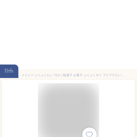
11th
メイトー ぷくぷくたい 10入 { 駄菓子 お菓子 ぷくぷくタイ プクプクたい チョコ味 いちご味 エアイン エアインチョコ モナカ チョコモナカ }{ チョコレート チョコ 大量 おかし おやつ 子供会 景品 問屋 }[25J15]