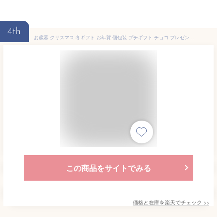
4th
お歳暮 クリスマス 冬ギフト お年賀 個包装 プチギフト チョコ プレゼント お菓子 詰め合わせ 個包装 ギフト 健康 おしゃれ 高級 かわいい ハート セット まとめ買い 誕生日プレゼント スイーツ 大量 ばらまき 職場 転勤 退職 会社 クッキー タルト / チョコロン 3個入
この商品をサイトでみる
価格と在庫を
楽天
でチェック
>>