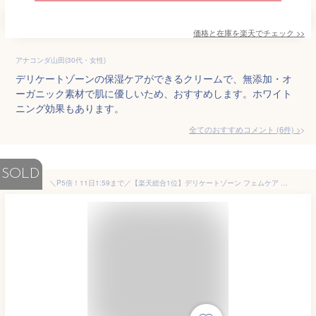
価格と在庫を
楽天
でチェック
>>
アナコンダ山田(30代・女性)
デリケートゾーンの保湿ケアができるクリームで、無添加・オ
ーガニック素材で肌に優しいため、おすすめします。ホワイト
ニング効果もあります。
全てのおすすめコメント
(
6
件)
>
SOLD
＼P5倍！11日1:59まで／【楽天総合1位】デリケートゾーン フェムケア 黒ずみ 美白 保湿 クリーム トラネキサム酸 アルブチン 黒ずみクリーム ボディクリーム VIO 乳首 バストトップ お尻 脇 肘 膝 医薬部外品 100g ENAVIS エナヴィス エナビス +1