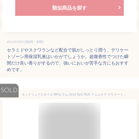
類似商品を探す
のりのりのり(50代・女性)
セラミドやスクワランなど配合で肌がしっとり潤う、デリケー
トゾーン用保湿乳液はいかがでしょうか。超微香性でつけた瞬
間だけ良い香りがするので、強いにおいが苦手な方にもおすす
めです。
SOLD
タントリュクスオイル WHセラム 30ml Tant RUX フェムケア デリケートゾーン ケア 黒ずみ 保湿 匂い ニオイ 臭い かゆみ くすみ 乾燥 カサつき 透明感 植物由来 エクソソーム 植物幹細胞 ボディオイル ボディケア マルラオイル ケアオイル オーガニック 天然アロマ