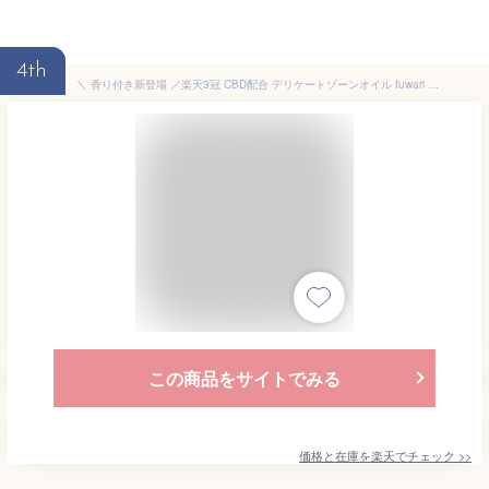
4th
＼ 香り付き新登場 ／楽天3冠 CBD配合 デリケートゾーンオイル fuwari プレミアムフェミニンオイル 100%天然 保湿 フェムケア ボディ 膣オイル CBDオイル 更年期 黒ずみ 臭い 無香料 フワリ 乾燥 50mL 陰部
この商品をサイトでみる
価格と在庫を
楽天
でチェック
>>