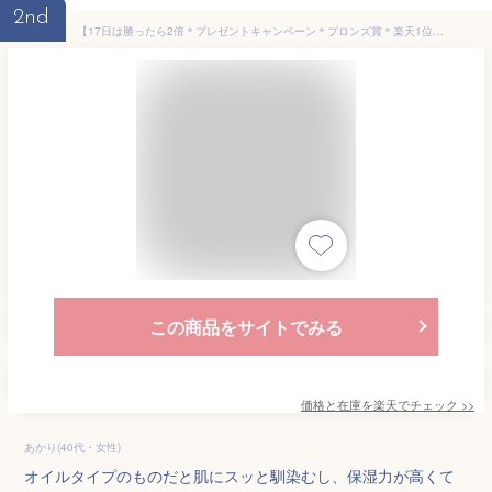
2nd
【17日は勝ったら2倍＊プレゼントキャンペーン＊ブロンズ賞＊楽天1位】 デリケートゾーン オイル デリケートゾーン ケア VIO ビューティケアオイル 保湿 黒ずみ くすみ 乾燥 におい かゆみ 更年期 しみない フェムケア フェムテック 会陰マッサージ 妊娠 膣内ケア カンジダ
この商品をサイトでみる
価格と在庫を
楽天
でチェック
>>
あかり(40代・女性)
オイルタイプのものだと肌にスッと馴染むし、保湿力が高くて