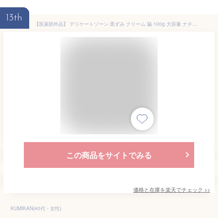
13th
【医薬部外品】 デリケートゾーン 黒ずみ クリーム 脇 100g 大容量 ナチュレコ 薬用ホワイトクリーム お尻 乳首 ヒップ ニキビ 黒ずみケア ケア VIO ワキ わき 対策 膝 美白クリーム 美白 シミ そばかす 保湿 毛穴 マタニティ 妊婦 フェムケア
この商品をサイトでみる
価格と在庫を
楽天
でチェック
>>
KUMIKAN(40代・女性)