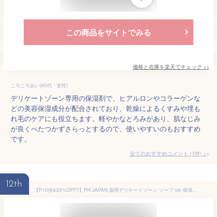
この商品をサイトでみる
価格と在庫を
楽天
でチェック
>>
ころころあい(40代・女性)
デリケートゾーン専用の保湿剤で、ヒアルロンやコラーゲンな
どの美容保湿成分が配合されており、乾燥によるくすみや埋も
れ毛のケアにも役立ちます。軽やかなとろみがあり、肌なじみ
が良くべたつかずさらっとするので、使いやすいのもおすすめ
です。
全てのおすすめコメント
(
1
件)
>
12th
【P10倍&25%OFF!!】PH JAPAN 薬用デリケートゾーン ソープ vio 保湿美容液 におい かゆみ 黒ずみ 集中ケアセット ポンプタイプ 医薬部外品 保湿 乾燥 アミノ酸 乾燥 悩み フェムケア 170ml 120ml