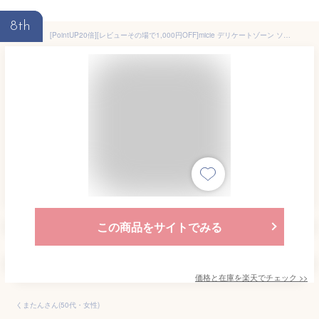
8th
[PointUP20倍][レビューその場で1,000円OFF]micie デリケートゾーン ソープ 泡 100ml ミシー フェミニンウォッシュ 低刺激 泡タイプ 石鹸 vio 保湿 デリケートゾーンソープ [送料無料]［期間：2025年10月24日 (金) 20:00～10月27日 (月) 09:59]
この商品をサイトでみる
価格と在庫を
楽天
でチェック
>>
くまたんさん(50代・女性)