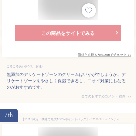
この商品をサイトでみる
価格と在庫を
Amazon
でチェック
>>
ころころあい(40代・女性)
無添加のデリケートゾーンのクリームはいかがでしょうか。デ
リケートゾーンをやさしく保湿できるし、ニオイ対策にもなる
のがおすすめです。
全てのおすすめコメント
(
2
件)
>
7th
【11/10限定！抽選で最大100%ポイントバック】イエス(YES) インティメイト ウォーターローション WB 100ml yes 無香料 オーガニック デリケートゾーン 保湿ローション | デリケートゾーン専用 保湿 ケア デリケート ローション フェムテック