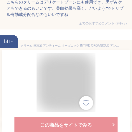
こちらのクリームはデリケートゾーンにも使用でき、黒ずみケ
アもできるのもいいです。美白効果も高く、だいようrでトリプ
ル有効成分配合なのもいいですね
全てのおすすめコメント
(
7
件)
>
14th
クリーム 無添加 アンティーム オーガニック INTIME ORGANIQUE アンティーム ホワイトクリーム 100ml デリケートゾーン 黒ずみ 購入金額別特典あり 正規品 天然 ナチュラル 専用 保湿 専用 vio
この商品をサイトでみる