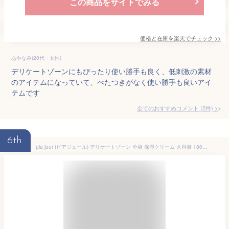
この商品をサイトでみる
価格と在庫を
楽天
でチェック
>>
あやなみ(20代・女性)
デリケートゾーンにもぴったり使い勝手も良く、低刺激の素材
のアイテムになっていて、べたつきがなく使い勝手も良いアイ
テムです
全てのおすすめコメント
(
2
件)
>
6th
pia jour (ピアジュール) デリケートゾーン 全身 保湿クリーム 大容量 180g ボディクリーム VIO 敏感肌 乾燥 保湿 ツヤ肌 潤い 除毛 脱毛 黒ずみ 肌 優しい 無添加 ６つ 無添加 乳酸菌由来成分 9種類 ハーブ ボタニカル ウーマンクリーム EXIA公式店