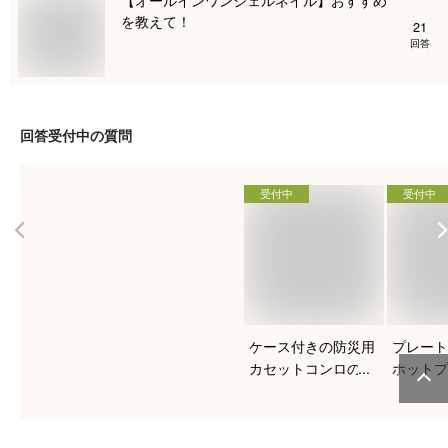
を教えて！
21
回答
回答受付中の質問
受付中
受付中
ケース付きの防災用
プレート
カセットコンロのお
ホットプ
すすめを知りたい！
すすめは