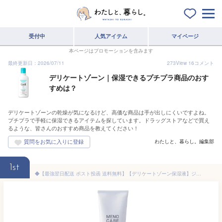
受付中
人気アイテム
マイページ
本ページはプロモーションを含みます
最終更新日：2026/07/11
273
View
16
コメント
デリケートゾーン｜保湿できるプチプラ商品のおす
すめは？
デリケートゾーンの乾燥が気になるけど、高価な商品は手が出しにくいですよね。
プチプラで手軽に保湿できるアイテムを探しています。ドラッグストアなどで買え
るような、皆さんのおすすめ商品を教えてください！
わたしと、暮らし。編集部
1st
◆【最強翌日配送 ポスト投函 送料無料】【デリケートゾーン保湿液】ジェクス メノケア モイストゼリー (MENOCARE) 55g - デリケートゾーンのムズムズを保湿でケア！デリケートゾーン用保湿液 ※完全包装でお届け致します。【mail】