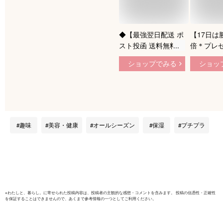
◆【最強翌日配送 ポ
【17日は
スト投函 送料無料】
倍＊プレ
【デリケートゾーン
ンペーン
ショップでみる
ショッ
保湿液】ジェクス メ
賞＊楽天1
ノケア モイストゼリ
ケートゾー
ー (MENOCARE)
デリケート
55g - デリケートゾ
ア VIO 
ーンのムズムズを保
アオイル 
湿でケア！デリケー
み くすみ
趣味
美容・健康
オールシーズン
保湿
プチプラ
トゾーン用保湿液 ※
い かゆみ
完全包装でお届け致
みない フ
します。【mail】
フェムテッ
ッサージ 
ケア カン
※
わたしと、暮らし。
に寄せられた投稿内容は、投稿者の主観的な感想・コメントを含みます。 投稿の信憑性・正確性
を保証することはできませんので、あくまで参考情報の一つとしてご利用ください。