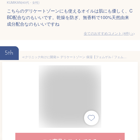
KUMIKAN(40代・女性)
こちらのデリケートゾーンにも使えるオイルは肌にも優しく、C
BD配合なのもいいです。乾燥を防ぎ、無香料で100%天然由来
成分配合なのもいいですね
全てのおすすめコメント
(
4
件)
>
5th
≪クリニック向けに開発≫ デリケートゾーン 保湿【フェムゲル / フェムゼリー】更年期 デリケートゾーン 保湿 クリーム 潤滑ゼリー 妊活ジェル フェミニンケア フェムケア フェムテック 潤滑ローション 潤滑ジェル 女性用 乾燥 臭い におい 閉経 閉経後