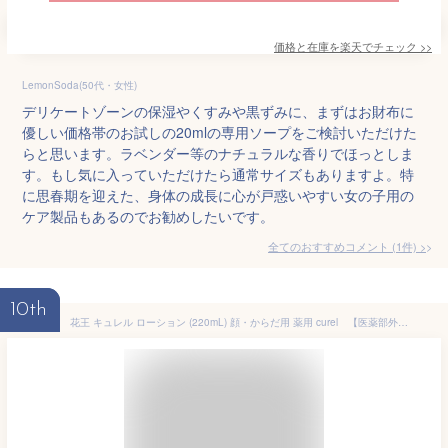
価格と在庫を
楽天
でチェック
>>
LemonSoda(50代・女性)
デリケートゾーンの保湿やくすみや黒ずみに、まずはお財布に
優しい価格帯のお試しの20mlの専用ソープをご検討いただけた
らと思います。ラベンダー等のナチュラルな香りでほっとしま
す。もし気に入っていただけたら通常サイズもありますよ。特
に思春期を迎えた、身体の成長に心が戸惑いやすい女の子用の
ケア製品もあるのでお勧めしたいです。
全てのおすすめコメント
(
1
件)
>
10th
花王 キュレル ローション (220mL) 顔・からだ用 薬用 curel 【医薬部外品】