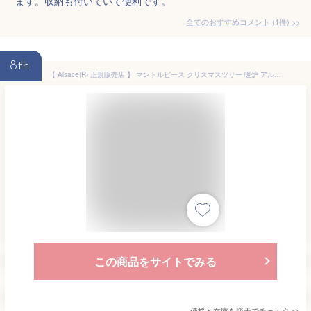
ます。収納も付いていて便利です。
全てのおすすめコメント
(
1
件)
>
8th
【 Alsace(R) 正規販売店 】 マントルピース クリスマスツリー 暖炉 アルザス・ファイヤープレイス アンティークウッド 飾り 【幅80cm】テーブル コンパクト 収納 家具 暖炉風 飾り棚 ナチュラル 北欧 かわいい おしゃれ インテリア アルザスツリー 樅 ornament Xmas tree
この商品をサイトでみる
価格と在庫を
楽天
でチェック
>>