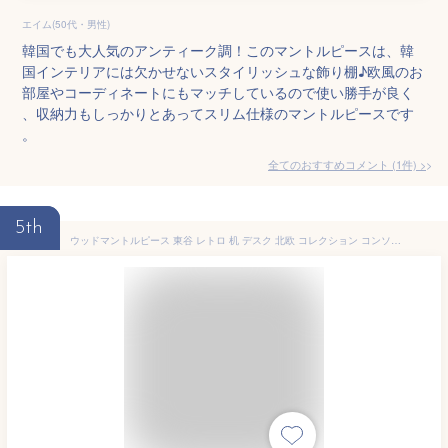
エイム(50代・男性)
韓国でも大人気のアンティーク調！このマントルピースは、韓
国インテリアには欠かせないスタイリッシュな飾り棚♪欧風のお
部屋やコーディネートにもマッチしているので使い勝手が良く
、収納力もしっかりとあってスリム仕様のマントルピースです
。
全てのおすすめコメント
(
1
件)
>
5th
ウッドマントルピース 東谷 レトロ 机 デスク 北欧 コレクション コンソール 暖炉 飾り棚 アンティーク調 木製 天然木 幅100cm ディスプレイラック インテリア ラック 棚 壁面装飾 花台 シャビーシック レトロ ブラウン ホワイト おしゃれ かわいい