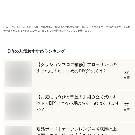
暖炉 アウトレット
LCB64230
エルムクラブ
ELMclub
※
わたしと、暮らし。
に寄せられた投稿内容は、投稿者の主観的な感想・コメントを含みます。 投稿の信憑性・正確性
を保証することはできませんので、あくまで参考情報の一つとしてご利用ください。
DIY
の人気おすすめランキング
【クッションフロア補修】フローリングの
えぐれに！おすすめのDIYグッズは？
37
回答
【お庭にもうひと部屋！】組み立て式のキ
ットでDIYできる小屋のおすすめはあります
77
か？
回答
耐熱ボード｜オーブンレンジを冷蔵庫の上
に置くのに、使って安心なのはどれ？