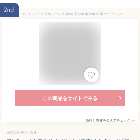
2nd
マントルピース 収納 アーチ 約 幅90 高さ90 奥行30 白 黒 オープンシェルフ スリム 棚 ラック 収納シェルフ アーチ型 シェルフ 天板 大理石 調 扉付き 収納棚 飾り棚 3段 木製 ホワイト/ブラック 【組立品/完成品が選べる】 LCB642308
この商品をサイトでみる
価格と在庫を
楽天
でチェック
>>
あやなみ(20代・女性)