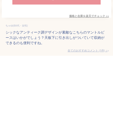
価格と在庫を
楽天
でチェック
>>
ちゃゆ(50代・女性)
シックなアンティーク調デザインが素敵なこちらのマントルピ
ースはいかがでしょう？天板下に引き出しがついていて収納が
できるのも便利ですね。
全てのおすすめコメント
(
1
件)
>