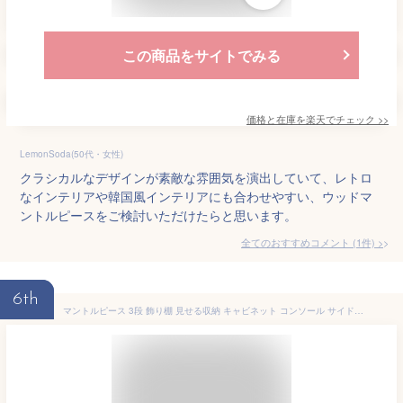
この商品をサイトでみる
価格と在庫を
楽天
でチェック
>>
LemonSoda(50代・女性)
クラシカルなデザインが素敵な雰囲気を演出していて、レトロ
なインテリアや韓国風インテリアにも合わせやすい、ウッドマ
ントルピースをご検討いただけたらと思います。
全てのおすすめコメント
(
1
件)
>
6th
マントルピース 3段 飾り棚 見せる収納 キャビネット コンソール サイドラック リビング収納 オープンラック オープン収納 リビングラック サイドボード 木製 おしゃれ 北欧 カントリー ヨーロッパ レトロ かわいい インテリア ディスプレイ