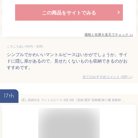
この商品をサイトでみる
価格と在庫を
楽天
でチェック
>>
ころころあい(40代・女性)
シンプルでかわいいマントルピースはいかがでしょうか。サイ
ドに隠し扉があるので、見せたくないものも収納できるのがお
すすめです。
全てのおすすめコメント
(
2
件)
>
17th
隠し収納付き マントルピース 3段 5段（収納 暖炉 装飾棚 飾り棚 装飾枠 ディスプレイラック 収納棚 オープンラック シェルフ 小物収納 本棚 小物置き mantelpiece おしゃれ かわいい 白 韓国 海外 欧米 淡色 一人暮らし ワンルーム）