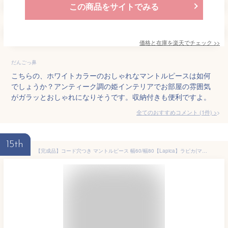
この商品をサイトでみる
価格と在庫を
楽天
でチェック
>>
だんごっ鼻
こちらの、ホワイトカラーのおしゃれなマントルピースは如何
でしょうか？アンティーク調の姫インテリアでお部屋の雰囲気
がガラッとおしゃれになりそうです。収納付きも便利ですよ。
全てのおすすめコメント
(
1
件)
>
15th
【完成品】コード穴つき マントルピース 幅60/幅80【Lapica】ラピカ(マントルピース 収納 小物 韓国インテリア オープンラック 白 飾り棚 おしゃれ ディスプレイ ラック スリム 収納棚 可愛い 可動棚 高さ調節 推し活 ディスプレイラック ホワイト)