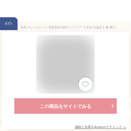
4th
萩原 マントルピース 壁面収納 韓国インテリア 【 本体 完成品 】棚 後付け 教科書 飾り棚 ホワイト 幅 80 奥行 20 高さ 80 MCC-6899WH
この商品をサイトでみる
価格と在庫を
Amazon
でチェック
>>