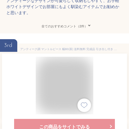
アンティークなデザインが可愛らしく収納もしやすく、お手軽
ホワイトデザインでお部屋にもよく馴染むアイテムでお勧めか
と思います。
全てのおすすめコメント（2件）
3rd
アンティーク調 マントルピース 幅80(茶) 送料無料 完成品 引き出し付き アジアン家具 アジアン雑貨 手彫り家具 キャビネット チェスト リビング収納 収納家具 アンティーク家具 インテリア 電話台 コンソール 木製 クラシック家具 リゾート エルムクラブ ELMclub
この商品をサイトでみる