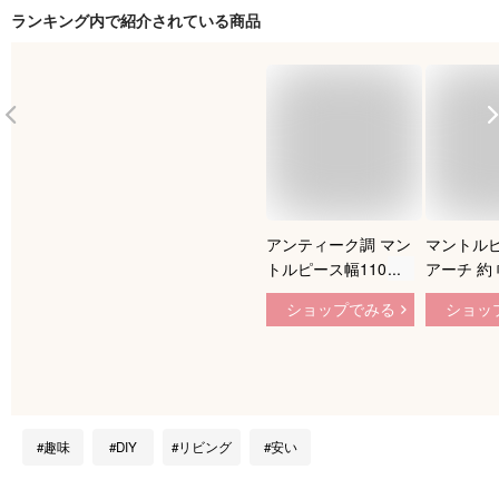
ランキング内で紹介されている商品
アンティーク調 マン
マントルピ
トルピース幅110 ダ
アーチ 約 
ークブラウン 茶色
90 奥行30
ショップでみる
ショッ
訳ありアウトレット
プンシェル
送料無料 完成品 ア
棚 ラック
ジアン家具 アジアン
ルフ アー
雑貨 手彫り家具 ア
ルフ 天板
ンティーク家具 クラ
扉付き 収
シック家具 チェスト
棚 3段 木
趣味
DIY
リビング
安い
キャビネット コンソ
ト/ブラッ
ール リビング収納
品/完成品