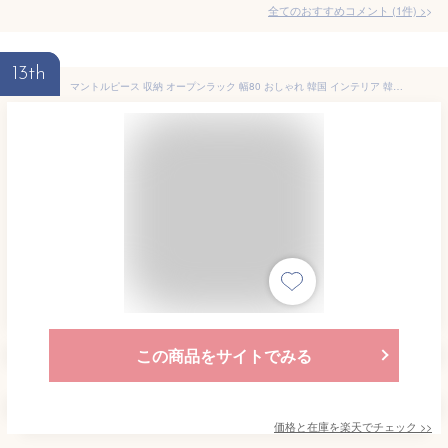
全てのおすすめコメント
(
1
件)
>
13th
マントルピース 収納 オープンラック 幅80 おしゃれ 韓国 インテリア 韓国風 北欧風 ディスプレイラック 飾り棚 棚 収納棚 一人暮らし リビング 玄関 韓国インテリア家具 高級 シンプル かわいい Chamill チャミル
この商品をサイトでみる
価格と在庫を
楽天
でチェック
>>