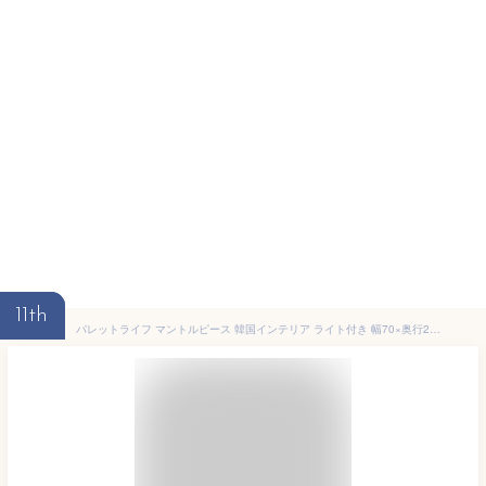
11th
パレットライフ マントルピース 韓国インテリア ライト付き 幅70×奥行22×高さ80cm ストーンホワイト 暖炉風 シェルフ ラック 隠し収納 棚高さ調節 組み立て 本棚 推し活 ディスプレイ 小物 本棚 アクスタ フィギュア リビング 子供部屋 北欧 おしゃれ 可愛い