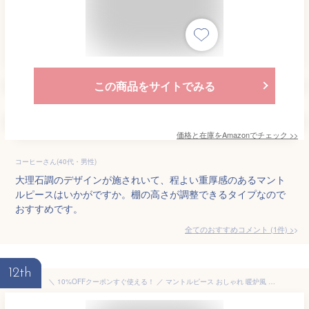
この商品をサイトでみる
価格と在庫を
Amazon
でチェック
>>
コーヒーさん(40代・男性)
大理石調のデザインが施されいて、程よい重厚感のあるマント
ルピースはいかがですか。棚の高さが調整できるタイプなので
おすすめです。
全てのおすすめコメント
(
1
件)
>
12th
＼ 10%OFFクーポンすぐ使える！ ／ マントルピース おしゃれ 暖炉風 アンティーク 韓国 韓国風 ホワイト 白 木製 天然木 グッズ ディスプレイ 棚 幅100cm 高さ73cm 北欧 カワイイ 可愛い お洒落 かわいい 女の子 女子 オシャレ 収納 ブラウン 韓国インテリア 茶色