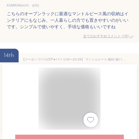
KUMIKAN(40代・女性)
こちらのオープンラックに最適なマントルピース風の収納はイ
ンテリアにもなじみ、一人暮らしの方でも置きやすいのがいい
です。シンプルで使いやすく、手頃な価格もいいですね
全てのおすすめコメント
(
1
件)
>
14th
【クーポンで11%OFF★11/1 0:00〜23:59】 マントルピース 幅80 幅110 アンティーク 調 猫脚 プリンセス 手彫り家具 韓国インテリア 韓国 風 収納付き 姫 ロココ 調 暖炉 リビング収納 飾り棚 収納家具 ホワイト アイボリー エレガント 姫インテリア 姫系