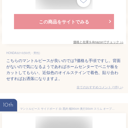
この商品をサイトでみる
価格と在庫を
Amazon
でチェック
>>
HONDA3210(50代・男性)
こちらのマントルピースが良いのでは?価格も手頃ですし。背面
がないので気になるようであればホームセンターでベニヤ板を
カットしてもらい、近似色のオイルステインで着色、貼り合わ
せすればお洒落になりますよ。
全てのおすすめコメント
(
1
件)
>
10th
マントルピース サイドボード 白 黒約 幅90cm 奥行30cm スリム オープン 扉付き 収納 アーチ型 シェルフ 大理石 調 天板 オープンラック 3段 玄関 コンソール 木製 おしゃれ ホワイト/ブラック 【組立品/完成品が選べる】 LCB642308