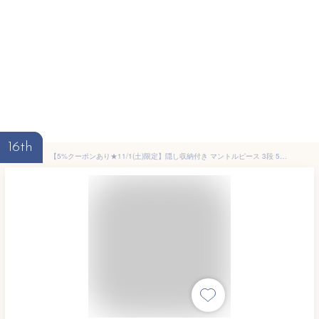
16th
【5%クーポンあり★11/1(土)限定】隠し収納付き マントルピース 3段 5段（収納 暖炉 装飾棚 飾り棚 装飾枠 ディスプレイラック 収納棚 オープンラック シェルフ 小物収納 本棚 小物置き mantelpiece おしゃれ かわいい 白 韓国 海外 欧米 淡色 一人暮らし ワンルーム）