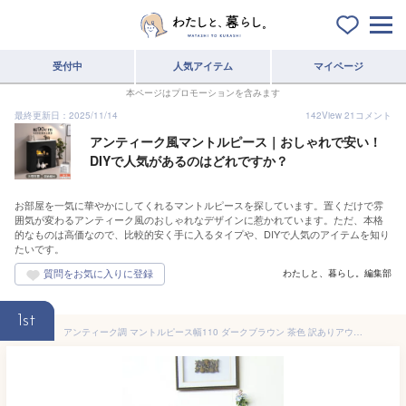
受付中
人気アイテム
マイページ
本ページはプロモーションを含みます
最終更新日：2025/11/14
142
View
21
コメント
アンティーク風マントルピース｜おしゃれで安い！
DIYで人気があるのはどれですか？
お部屋を一気に華やかにしてくれるマントルピースを探しています。置くだけで雰
囲気が変わるアンティーク風のおしゃれなデザインに惹かれています。ただ、本格
的なものは高価なので、比較的安く手に入るタイプや、DIYで人気のアイテムを知り
たいです。
わたしと、暮らし。編集部
1st
アンティーク調 マントルピース幅110 ダークブラウン 茶色 訳ありアウトレット 送料無料 完成品 アジアン家具 アジアン雑貨 手彫り家具 アンティーク家具 クラシック家具 チェスト キャビネット コンソール リビング収納 暖炉 アウトレット エルムクラブ ELMclub