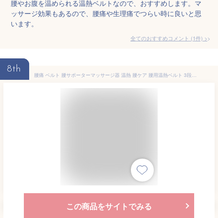
腰やお腹を温められる温熱ベルトなので、おすすめします。マ
ッサージ効果もあるので、腰痛や生理痛でつらい時に良いと思
います。
全てのおすすめコメント
(
1
件)
>
8th
腰痛 ベルト 腰サポーターマッサージ器 温熱 腰ケア 腰用温熱ベルト 3段階温度調整 お腹 温熱治療器 温め帯 家庭用 温熱マット 腰 お腹用 温熱 シート 温熱パッド 温熱 ヒーター 腹巻 あっためたい 温か ポカポカ 生理痛 腰痛 送料無料
この商品をサイトでみる