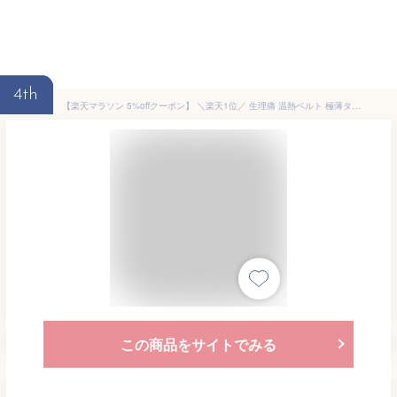
4th
【楽天マラソン 5%offクーポン】 ＼楽天1位／ 生理痛 温熱ベルト 極薄タイプ 腹巻き メンズ レディース 女性 ホットベルト ダイエットベルト 寒気 子宮温活 防寒 腰保護 冷え性対策 お腹回り エクササイズ ウェスト ウォーマー ピンク グレー グッズ
この商品をサイトでみる