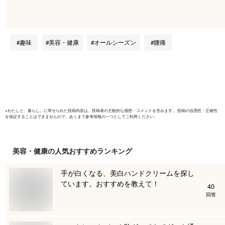
き ホットベルト マ
器 温め帯
イクロフリース 防寒
熱マット 
腰痛 ウォーマー 血
温熱 シー
液循環 ダイエット
ッド 温熱
趣味
美容・健康
オールシーズン
腰痛
省エネ マジックテー
腹巻 あっ
プ式 丸洗い 温活 あ
温か ポカ
ったか 男女兼用 6段
痛 腰痛 
階調整 あったか 送
料無料
※
わたしと、暮らし。
に寄せられた投稿内容は、投稿者の主観的な感想・コメントを含みます。 投稿の信憑性・正確性
を保証することはできませんので、あくまで参考情報の一つとしてご利用ください。
美容・健康
の人気おすすめランキング
手が白くなる、美白ハンドクリームを探し
ています。おすすめを教えて！
40
回答