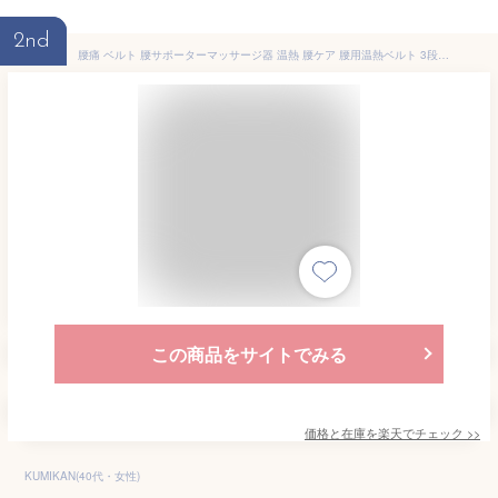
2nd
腰痛 ベルト 腰サポーターマッサージ器 温熱 腰ケア 腰用温熱ベルト 3段階温度調整 お腹 温熱治療器 温め帯 家庭用 温熱マット 腰 お腹用 温熱 シート 温熱パッド 温熱 ヒーター 腹巻 あっためたい 温か ポカポカ 生理痛 腰痛 送料無料
この商品をサイトでみる
価格と在庫を
楽天
でチェック
>>
KUMIKAN(40代・女性)