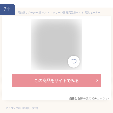
7th
電熱腰サポーター 腰 ベルト マッサージ器 腰用温熱ベルト 電気 ヒーター 腰マッサージ 腰用 ホットサポーター 腰ケア USB充電式 5段階温度調整 3段階振動調整 1800mAh お腹 温め帯 男女兼用 腰痛 母の日 父の日 ギフト プレゼント 日本語説明書
この商品をサイトでみる
価格と在庫を
楽天
でチェック
>>
アナコンダ山田(30代・女性)