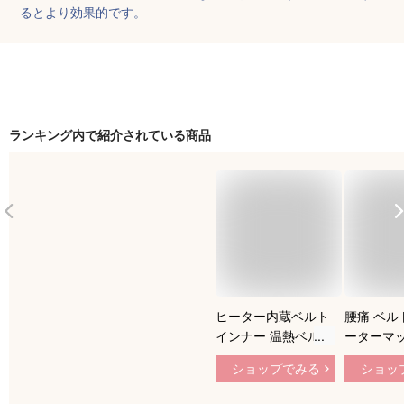
るとより効果的です。
ランキング内で紹介されている商品
ヒーター内蔵ベルト
腰痛 ベル
インナー 温熱ベルト
ーターマ
ベルトウォーマー タ
温熱 腰ケ
ショップでみる
ショッ
イマー 生理痛 温熱
熱ベルト 
ベルト 冷え性 腹巻
調整 お腹