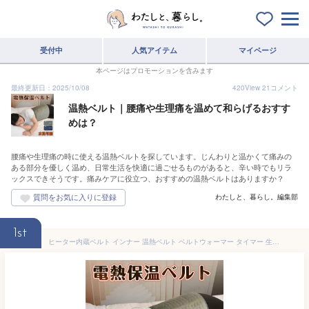
受付中
人気アイテム
マイページ
本ページはプロモーションを含みます
最終更新日：2025/10/08
420
View
21
コメント
温熱ベルト｜腰痛や生理痛を温めて和らげるおすす
めは？
腰痛や生理痛の時に使える温熱ベルトを探しています。じんわりと温かくて痛みの
ある部分を優しく温め、日常生活を快適に過ごせるものがあると、辛い時でもリラ
ックスできそうです。痛みケアに役立つ、おすすめの温熱ベルトはありますか？
わたしと、暮らし。編集部
1st
ヒーター内蔵ベルト インナー 温熱ベルト ベルトウォーマー タイマー 生理痛 温熱ベルト 冷え性 腹巻き ホットベルト マイクロフリース 防寒 腰痛 ウォーマー 血液循環 ダイエット 省エネ マジックテープ式 丸洗い 温活 あったか 男女兼用 6段階調整 あったか 送料無料