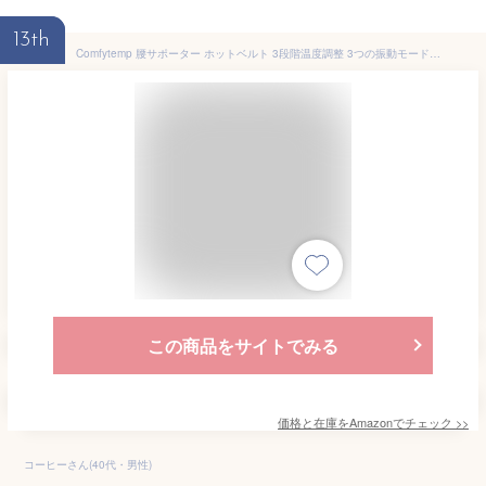
13th
Comfytemp 腰サポーター ホットベルト 3段階温度調整 3つの振動モード 温熱ベルト タイマー機能付き腰回り電気パッド ウェアラブル加熱パッド温熱 振動 フリーサイズ 伸縮性ストラップ 暖房器具
この商品をサイトでみる
価格と在庫を
Amazon
でチェック
>>
コーヒーさん(40代・男性)