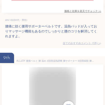
価格と在庫を
楽天
でチェック
>>
strv.122(50代・男性)
腰痛に効く腰用サポーターベルトです。温熱パッドが入ってお
りマッサージ機能もあるのでしっかりと腰のコリを解消してく
れますよ。
全てのおすすめコメント
(
1
件)
>
9th
ALLJOY 腰痛ベルト 腰 温め 3段階温熱調整 腰サポーター 5段階振動 腰痛改善 腰 あたため グッズ 大きいサイズ 延長ベルト付き 電気腰バンド ヒーター 60℃ コードレス 30分タイマー 電気腹巻き 自宅&オフィス&運転&男性用＆女性用