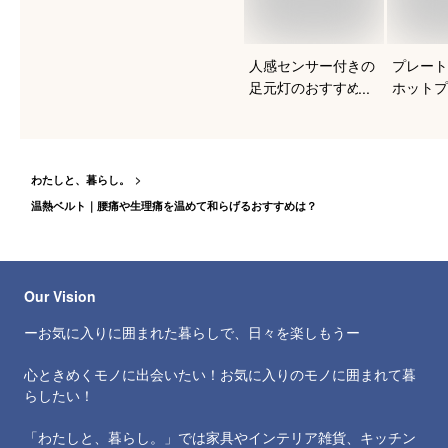
人感センサー付きの
プレート
足元灯のおすすめを
ホットプ
知りたい！
すすめは
わたしと、暮らし。
温熱ベルト｜腰痛や生理痛を温めて和らげるおすすめは？
Our Vision
ーお気に入りに囲まれた暮らしで、日々を楽しもうー
心ときめくモノに出会いたい！お気に入りのモノに囲まれて暮
らしたい！
「わたしと、暮らし。」では家具やインテリア雑貨、キッチン