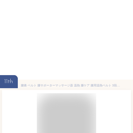
11th
腰痛 ベルト 腰サポーターマッサージ器 温熱 腰ケア 腰用温熱ベルト 3段階温度調整 お腹 温熱治療器 温め帯 家庭用 温熱マット 腰 お腹用 温熱 シート 温熱パッド 温熱 ヒーター 腹巻 あっためたい 温か ポカポカ