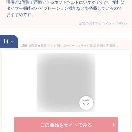
温度が3段階で調節できるホットベルトはいかがですか。便利な
タイマー機能やバイブレーション機能などを搭載しているので
おすすめです。
全てのおすすめコメント
(
2
件)
>
14th
p5倍1日限定★腰痛 ベルト 腰サポーターマッサージ器 温熱 腰ケア 腰用温熱ベルト 3段階温度調整 お腹 温熱治療器 温め帯 家庭用 温熱マット お腹用 温熱 シート 温熱パッド 温熱 ヒーター 腹巻 あっためたい ポカポカ 生理痛 腰痛
この商品をサイトでみる