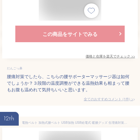
この商品をサイトでみる
価格と在庫を
楽天
でチェック
>>
だんごっ鼻
腰痛対策でしたら、こちらの腰サポーターマッサージ器は如何
でしょうか？３段階の温度調整ができる温熱効果も相まって腰
もお腹も温めれて気持ちいいと思います。
全てのおすすめコメント
(
1
件)
>
12th
電熱ベルト 加熱式腰ベルト USB加熱 USB給電式 暖腰グッズ 生理痛対策 子宮温め ホットパック 温熱ケア ハンドウォーマー 冬用 腰痛対策 オフィス用 自宅用 ポータブル加熱ベルト 三段階温度調節 着脱簡単 お手入れ簡単 冷房対策