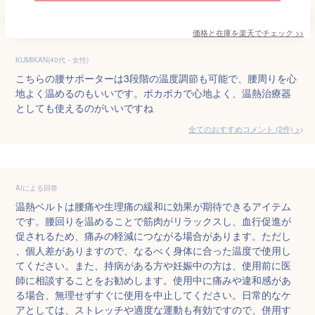
価格と在庫を
楽天
でチェック
>>
KUMIKAN(40代・女性)
こちらの腰サポーターは3段階の温度調節も可能で、腰周りを心
地よく温めるのもいいです。ポカポカで心地よく、温熱治療器
としても使えるのがいいですね
全てのおすすめコメント
(
2
件)
>
AIによる回答
温熱ベルトは腰痛や生理痛の緩和に効果が期待できるアイテム
です。腰回りを温めることで筋肉がリラックスし、血行促進が
促されるため、痛みの軽減につながる場合があります。ただし
、個人差がありますので、なるべく身体に合った温度で使用し
てください。また、持病がある方や妊娠中の方は、使用前に医
師に相談することをお勧めします。使用中に痛みや違和感があ
る場合、無理せずすぐに使用を中止してください。日常的なケ
アとしては、ストレッチや適度な運動も有効ですので、併用す