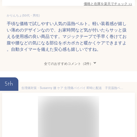
価格と在庫を
楽天
でチェック
>>
かりんちょ(50代・男性)
手頃な価格で試しやすい人気の温熱ベルト。軽い装着感が嬉し
い薄めのデザインなので、お家時間など気が付いたらサッと扱
える使用感の良い商品です。マジックテープで手早く巻けてお
腹や腰などの気になる部位をポカポカと暖かくケアできますよ
。自動タイマーを備えた安心感も嬉しいですね。
全てのおすすめコメント（2件）
5th
生理痛対策・Susanny 腰 ケア 生理痛バイバイ 即時に配送 子宮温熱ベルト腹巻 腰マッサージャー温熱ベルト ホットベルト 腰痛 生理痛 妊活 子宮を温める 防寒 腰保護 ウエストUSB給電 彼女プレゼント お腹温め