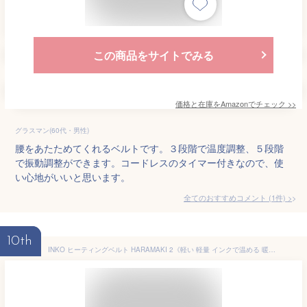
この商品をサイトでみる
価格と在庫を
Amazon
でチェック
>>
グラスマン(60代・男性)
腰をあたためてくれるベルトです。３段階で温度調整、５段階
で振動調整ができます。コードレスのタイマー付きなので、使
い心地がいいと思います。
全てのおすすめコメント
(
1
件)
>
10th
INKO ヒーティングベルト HARAMAKI 2《軽い 軽量 インクで温める 暖房器具 温熱ベルト 寒さ対策 防寒グッズ 温熱 電磁波ほとんど出さない 温活 冷え性》