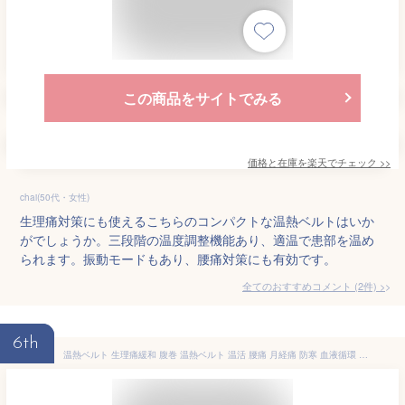
この商品をサイトでみる
価格と在庫を
楽天
でチェック
>>
chai(50代・女性)
生理痛対策にも使えるこちらのコンパクトな温熱ベルトはいか
がでしょうか。三段階の温度調整機能あり、適温で患部を温め
られます。振動モードもあり、腰痛対策にも有効です。
全てのおすすめコメント
(
2
件)
>
6th
温熱ベルト 生理痛緩和 腹巻 温熱ベルト 温活 腰痛 月経痛 防寒 血液循環 消化促進 日常子宮温め 胃を温める マッサージ振動機能付き 冷え性対策 プレゼント