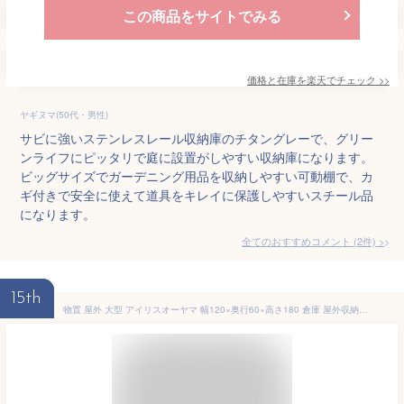
この商品をサイトでみる
価格と在庫を
楽天
でチェック
>>
ヤギヌマ(50代・男性)
サビに強いステンレスレール収納庫のチタングレーで、グリー
ンライフにピッタリで庭に設置がしやすい収納庫になります。
ビッグサイズでガーデニング用品を収納しやすい可動棚で、カ
ギ付きで安全に使えて道具をキレイに保護しやすいスチール品
になります。
全てのおすすめコメント
(
2
件)
>
15th
物置 屋外 大型 アイリスオーヤマ 幅120×奥行60×高さ180 倉庫 屋外収納 両開き スリム 屋外物置 収納庫 倉庫 屋外収納庫 屋外倉庫 ガーデン収納庫 エクステリア ガーデニング 庭 ベランダ 物置収納 収納 大型物置 HL-1800F[2509SE]