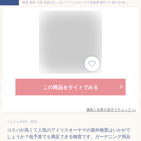
物置 屋外 小型 収納 おしゃれ アイリスオーヤマ収納庫 幅57.5×奥行き48.5×高さ90.5cm 倉庫 スリム 屋外物置 収納庫 倉庫 屋外収納庫 屋外倉庫 庭 収納 ベランダ物置 ロッカー 屋外ロッカー 大型物置 エクステリア WDL-910V[2509SE]
この商品をサイトでみる
価格と在庫を
楽天
でチェック
>>
どんどん(50代・男性)
コスパが高くて人気のアイリスオーヤマの屋外物置はいかがで
しょうか？低予算でも満足できる物置です。ガーデニング用品