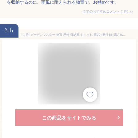
を収納するのに、雨風に耐えられる物置で、お勧めです。
全てのおすすめコメント
(
1
件)
>
8th
[山善] ガーデンマスター 物置 屋外 収納庫 おしゃれ 幅90×奥行45×高さ84cm 鍵付き/転倒防止設計/可動棚板付属 カーキ DSSB-098
この商品をサイトでみる