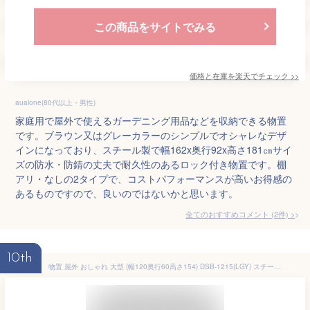
この商品をサイトでみる
価格と在庫を
楽天
でチェック
>>
aualone(80代以上・男性)
家庭用で屋外で使えるガーデニング用品などを収納できる物置
です。ブラウン又はグレーカラーのシンプルでオシャレなデザ
インになっており、スチール製で幅162x奥行92x高さ181㎝サイ
ズの防水・防錆の丈夫で耐久性のあるロック付き物置です。棚
アリ・なしの2タイプで、コストパフォーマンスが高いお得感の
あるものですので、良いのではないかと思います。
全てのおすすめコメント
(
2
件)
>
10th
物置 屋外 おしゃれ 大型 (幅120奥行60高さ154) DSB-1215(LGY) スチール収納庫 スチール物置 物置き 大容量 山善 YAMAZEN ガーデンマスター 【送料無料】