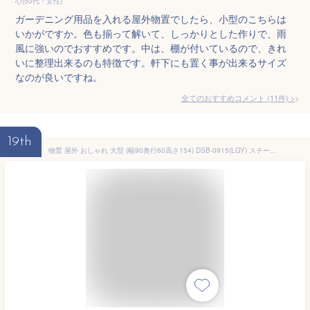
心(50代・女性)
ガーデニング用品を入れる屋外物置でしたら、小型のこちらは
いかがですか。色も揃って解いて、しっかりとした作りで、雨
風に強いのでおすすめです。中は、棚が付いているので、きれ
いに整理出来るのも特徴です。軒下にも置く事が出来るサイズ
なのが良いですね。
全てのおすすめコメント
(
11
件)
>
19th
物置 屋外 おしゃれ 大型 (幅90奥行60高さ154) DSB-0915(LGY) スチール収納庫 スチール物置 物置き 大容量 山善 YAMAZEN ガーデンマスター 【送料無料】