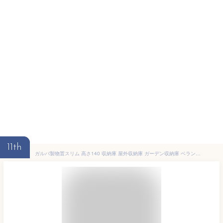
11th
ガルバ製物置スリム 高さ140 収納庫 屋外収納庫 ガーデン収納庫 ベランダ収納庫 物置き 物置 倉庫 野外収納庫 ミニ物置 ストッカー 屋外 おしゃれ 小型 シンプル 右開き 左開き マグネット付き 日本製 国産 ガーデン 庭 ガレージ ベランダ 脚付き 足付き 3段 高