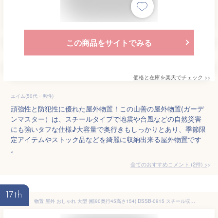
この商品をサイトでみる
価格と在庫を
楽天
でチェック
>>
エイム(50代・男性)
頑強性と防犯性に優れた屋外物置！この山善の屋外物置(ガーデ
ンマスター）は、スチールタイプで地震や台風などの自然災害
にも強いタフな仕様♪大容量で奥行きもしっかりとあり、季節限
定アイテムやストック品などを綺麗に収納出来る屋外物置です
。
全てのおすすめコメント
(
2
件)
>
17th
物置 屋外 おしゃれ 大型 (幅90奥行45高さ154) DSSB-0915 スチール収納庫 スチール物置 物置き 大容量 山善 YAMAZEN ガーデンマスター 【送料無料】