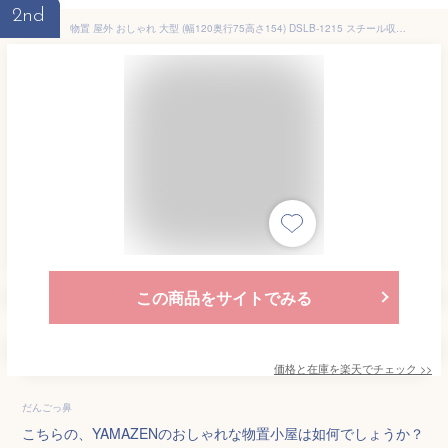
2nd
物置 屋外 おしゃれ 大型 (幅120奥行75高さ154) DSLB-1215 スチール収納庫 スチール物置 物置き 大容量 山善 YAMAZEN ガーデンマスター 【送料無料】
この商品をサイトでみる
価格と在庫を
楽天
でチェック
>>
だんごっ鼻
こちらの、YAMAZENのおしゃれな物置小屋は如何でしょうか？