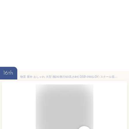
16th
物置 屋外 おしゃれ 大型 (幅90奥行60高さ84) DSB-098(LGY) スチール収納庫 スチール物置 物置き 大容量 山善 YAMAZEN ガーデンマスター 【送料無料】