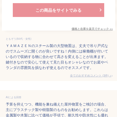
この商品をサイトでみる
価格と在庫を
楽天
でチェック
>>
ともぞう(50代・女性)
ＹＡＭＡＺＥＮのスチール製の大型物置は、丈夫で吊り戸式な
のでスムーズに開くのが良いですね！内側には稼働棚が付いて
いるので収納する物に合わせて高さを変えることが出来ます。
鍵付きなので安心して使えて見た目もオシャレなのでお庭やベ
ランダの雰囲気を損なわず使えるのでオススメです。
全てのおすすめコメント
(
3
件)
>
AIによる回答
予算を抑えつつ、機能を兼ね備えた屋外物置をご検討の場合、
主にプラスチック製や樹脂製のものをお勧めします。これらは
金属製や木製に比べて価格が手頃で、耐久性や防水性にも優れ