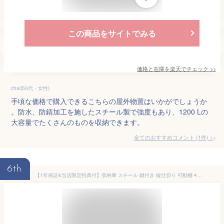
この商品をサイトでみる
価格と在庫を
楽天
でチェック
>>
chai(50代・女性)
手頃な価格で購入できるこちらの屋外物置はいかがでしょうか
。防水、防錆加工を施したスチール製で強度もあり、1200 Lの
大容量でたくさんのものを収納できます。
全てのおすすめコメント
(
1
件)
>
6th
【1年保証&当店限定特典付】収納庫 スチール 鍵付き 縦仕切り 可動棚 4枚 DEBARA デバラ 屋外 防錆 大容量 おしゃれ 木目調 モルタル 物置 倉庫 ガーデニング 耐久性 防災用品 掃除 ベランダ ガレージ 車