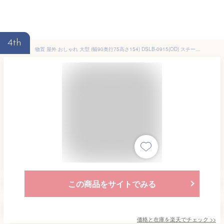
4th
物置 屋外 おしゃれ 大型 (幅90奥行75高さ154) DSLB-0915(OD) スチール収納庫 スチール物置 物置き 大容量 山善 YAMAZEN ガーデンマスター 【送料無料】
この商品をサイトでみる
価格と在庫を
楽天
でチェック
>>