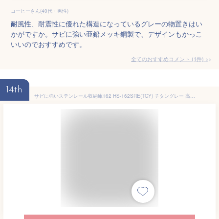
コーヒーさん(40代・男性)
耐風性、耐震性に優れた構造になっているグレーの物置きはい
かがですか。サビに強い亜鉛メッキ鋼製で、デザインもかっこ
いいのでおすすめです。
全てのおすすめコメント
(
1
件)
>
14th
サビに強いステンレール収納庫162 HS-162SRE(TGY) チタングレー 高さ162cm グリーンライフ 収納庫 物置 物置き 屋外 鍵付き 小型 家庭用 スチール おしゃれ 倉庫 日本製 棚板 可動棚 スチール収納庫