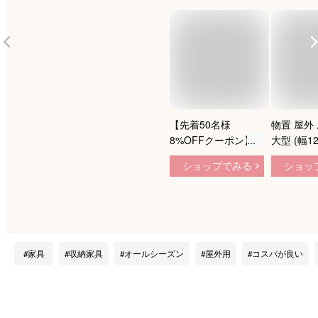
【先着50名様
物置 屋外
8%OFFクーポン】物
大型 (幅1
置 屋外 大型 倉庫 大
さ154) DS
ショップでみる
ショッ
型物置 戸外収納庫 2
スチール収
タイプ 大型 屋外物
ール物置 
置 防水/耐侯 収納可
容量 山善 
能 ガーデン/庭/田畑/
ガーデン
農場 頑丈 大容量 ス
【送料無
チール おしゃれ 床
家具
収納家具
オールシーズン
屋外用
コスパが良い
がない