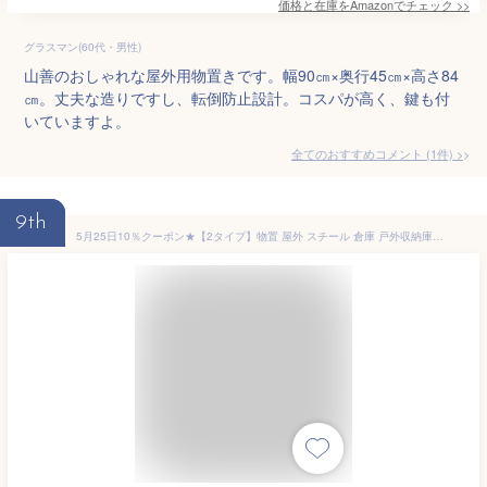
価格と在庫を
Amazon
でチェック
>>
グラスマン(60代・男性)
山善のおしゃれな屋外用物置きです。幅90㎝×奥行45㎝×高さ84
㎝。丈夫な造りですし、転倒防止設計。コスパが高く、鍵も付
いていますよ。
全てのおすすめコメント
(
1
件)
>
9th
5月25日10％クーポン★【2タイプ】物置 屋外 スチール 倉庫 戸外収納庫 幅162*奥行き92*高181 可動棚付き 物置き 大型 収納庫 屋外物置 防さび ベランダ 防水 ドア 引戸 スチール物置 屋外収納 ロック付き ガーデニング 庭 新作