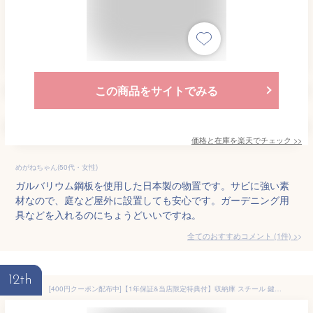
この商品をサイトでみる
価格と在庫を
楽天
でチェック
>>
めがねちゃん(50代・女性)
ガルバリウム鋼板を使用した日本製の物置です。サビに強い素
材なので、庭など屋外に設置しても安心です。ガーデニング用
具などを入れるのにちょうどいいですね。
全てのおすすめコメント
(
1
件)
>
12th
[400円クーポン配布中]【1年保証&当店限定特典付】収納庫 スチール 鍵付き スタンダード 可動棚 2枚 DEBARA デバラ 屋外 防錆 大容量 おしゃれ 木目調 モルタル 物置 倉庫 ガーデニング 耐久性 防災用品 掃除 ベランダ