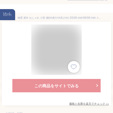
18th
物置 屋外 おしゃれ 小型 (幅90奥行45高さ84) DSSB-098/MSSB-098 スチール収納庫 スチール物置 物置き 大容量 倉庫 山善 YAMAZEN ガーデンマスター 【送料無料】
この商品をサイトでみる
価格と在庫を
楽天
でチェック
>>