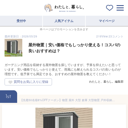
受付中
人気アイテム
マイページ
本ページはプロモーションを含みます
最終更新日：2026/05/29
219
View
23
コメント
屋外物置｜安い価格でもしっかり使える！コスパの
良いおすすめは？
ガーデニング用品を収納する屋外物置を探していますが、予算を抑えたいと思って
います。安い価格でもしっかりと使えて、雨風にも耐えられるコスパの良いものが
理想です。低予算でも満足できる、おすすめの屋外物置を教えてください！
わたしと、暮らし。編集部
1st
【先着50名様8%OFFクーポン】物置 屋外 大型 倉庫 大型物置 戸外収納庫 2タイプ 大型 屋外物置 防水/耐侯 収納可能 ガーデン/庭/田畑/農場 頑丈 大容量 スチール おしゃれ 床がない