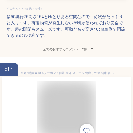
くまたんさん(50代・女性)
幅90奥行75高さ154とゆとりある空間なので、荷物がたっぷり
と入ります。有害物質が発生しない塗料が使われており安全で
す。扉の開閉もスムーズです。可動だ名が高さ10cm単位で調節
できるのも便利です。
全てのおすすめコメント（2件）
5th
限定4時間★10％クーポン！物置 屋外 スチール 倉庫 戸外収納庫 幅99*奥行き105*高160 スリム 物置き 大型 収納庫 屋外物置 防さび ベランダ 防水 ドア 引戸 スチール物置 屋外収納 ロック付き ガーデニング 庭 新作