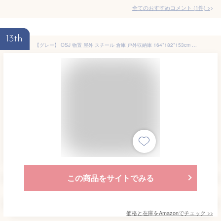
全てのおすすめコメント
(
1
件)
>
13th
【グレー】 OSJ 物置 屋外 スチール 倉庫 戸外収納庫 164*182*153cm おしゃれ 大型 収納庫 防さび ベランダ 防水 耐侯 ドア 引戸 スチール物置 屋外収納 ガーデニング 庭 ガーデン 庭 田畑 農場 頑丈 大容量 防水 耐侯 収納可能 床なし
この商品をサイトでみる
価格と在庫を
Amazon
でチェック
>>