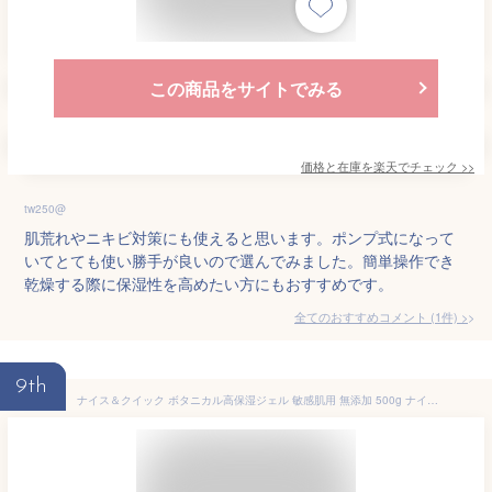
この商品をサイトでみる
価格と在庫を
楽天
でチェック
>>
tw250@
肌荒れやニキビ対策にも使えると思います。ポンプ式になって
いてとても使い勝手が良いので選んでみました。簡単操作でき
乾燥する際に保湿性を高めたい方にもおすすめです。
全てのおすすめコメント
(
1
件)
>
9th
ナイス＆クイック ボタニカル高保湿ジェル 敏感肌用 無添加 500g ナイスアンドクイック オールインワンジェル ボタニカル 大容量 NICE&QUICK