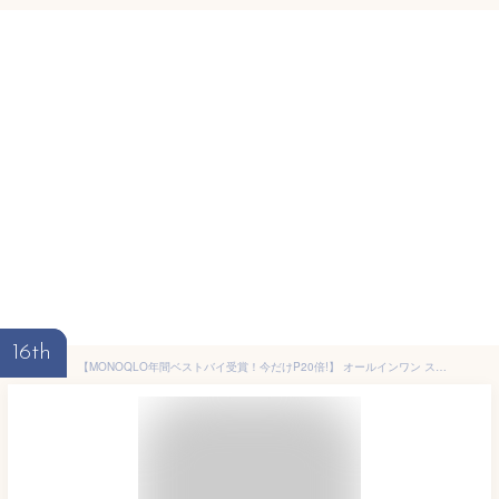
16th
【MONOQLO年間ベストバイ受賞！今だけP20倍!】 オールインワン スキンケア オールインワンジェル トラネキサム酸 時短 レディース メンズ 保湿 美白 ジェル ニキビ 肌荒れ 化粧水 乳液 美容液 医薬部外品 しみ シワ NALC 薬用スリープロテクトジェル 敏感肌 乾燥肌