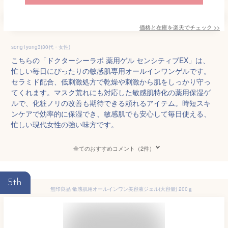
価格と在庫を
楽天
でチェック
>>
song1yong3(30代・女性)
こちらの「ドクターシーラボ 薬用ゲル センシティブEX」は、
忙しい毎日にぴったりの敏感肌専用オールインワンゲルです。
セラミド配合、低刺激処方で乾燥や刺激から肌をしっかり守っ
てくれます。マスク荒れにも対応した敏感肌特化の薬用保湿ゲ
ルで、化粧ノリの改善も期待できる頼れるアイテム。時短スキ
ンケアで効率的に保湿でき、敏感肌でも安心して毎日使える、
忙しい現代女性の強い味方です。
全てのおすすめコメント（2件）
5th
無印良品 敏感肌用オールインワン美容液ジェル(大容量) 200ｇ