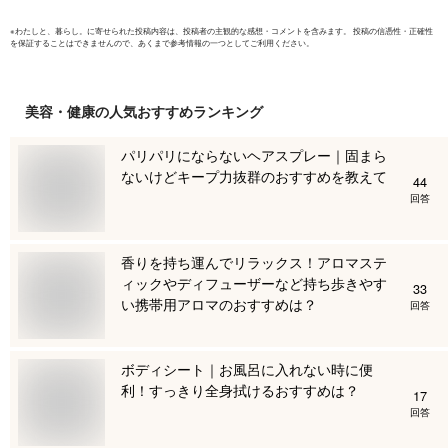
ヤコスメ
※
わたしと、暮らし。
に寄せられた投稿内容は、投稿者の主観的な感想・コメントを含みます。 投稿の信憑性・正確性
を保証することはできませんので、あくまで参考情報の一つとしてご利用ください。
美容・健康
の人気おすすめランキング
パリパリにならないヘアスプレー｜固まら
ないけどキープ力抜群のおすすめを教えて
44
回答
香りを持ち運んでリラックス！アロマステ
ィックやディフューザーなど持ち歩きやす
33
い携帯用アロマのおすすめは？
回答
ボディシート｜お風呂に入れない時に便
利！すっきり全身拭けるおすすめは？
17
回答