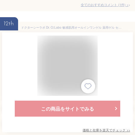
全てのおすすめコメント
(
1
件)
>
12th
ドクターシーラボ Dr. Ci:Labo 敏感肌用オールインワンゲル 薬用ゲル センシティブEX 100gセラミド 敏感肌用保湿ゲル敏感肌 低刺激処方 乾燥や刺激から守ります マスク敏感肌 敏感肌特化ゲル クリーム 薬用保湿ゲル
この商品をサイトでみる
価格と在庫を
楽天
でチェック
>>