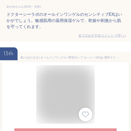
めがねちゃん(50代・女性)
ドクターシーラボのオールインワンゲルのセンシティブEXはい
かがでしょう。敏感肌用の薬用保湿ゲルで、乾燥や刺激から肌
を守ってくれます。
全てのおすすめコメント
(
1
件)
>
13th
肌○ (はだまる) オールインワンゲル (専用ポンプ セット / 420g) 通常サイズ約3本分 (敏感肌/低刺激/乾燥肌) (ヒト型セラミド/コメ由来 乳酸菌/ヒアルロン酸) 酒さ 脂漏性 大容量 アクアモイスチャーゲル