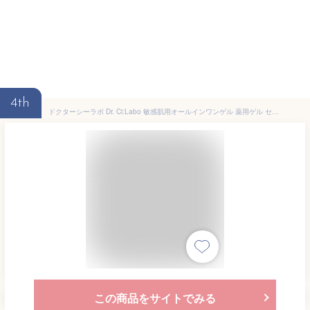
4th
ドクターシーラボ Dr. Ci:Labo 敏感肌用オールインワンゲル 薬用ゲル センシティブEX 50gセラミド 敏感肌用保湿ゲル敏感肌 低刺激処方 乾燥や刺激から守ります。マスク敏感肌 敏感肌特化ゲル クリーム 薬用保湿ゲル
この商品をサイトでみる