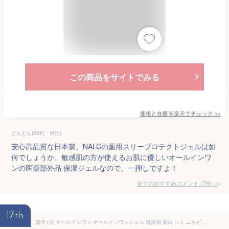
この商品をサイトでみる
価格と在庫を
楽天
でチェック
>>
どんどん(50代・男性)
安心高品質な日本製、NALCの薬用スリープロテクトジェルは如
何でしょうか。敏感肌の方が使えるお肌に優しいオールインワ
ンの医薬部外品 保湿ジェルなので、一押しですよ！
全てのおすすめコメント
(
7
件)
>
17th
楽天1位 オールインワン オールインワンジェル 無添加 美白 シミ ニキビ トラネキサム酸 ポンプ 医薬部外品 美白美容液 美容液 化粧水 乳液 保湿ジェル 薬用 時短 シミ対策 スキンケア 化粧品 メンズ ティーガン TEAGAN トランセラム