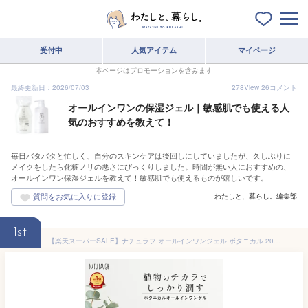
受付中
人気アイテム
マイページ
本ページはプロモーションを含みます
最終更新日：2026/07/03
278
View
26
コメント
オールインワンの保湿ジェル｜敏感肌でも使える人
気のおすすめを教えて！
毎日バタバタと忙しく、自分のスキンケアは後回しにしていましたが、久しぶりに
メイクをしたら化粧ノリの悪さにびっくりしました。時間が無い人におすすめの、
オールインワン保湿ジェルを教えて！敏感肌でも使えるものが嬉しいです。
わたしと、暮らし。編集部
1st
【楽天スーパーSALE】ナチュラフ オールインワンジェル ボタニカル 200g オールインワンゲル 敏感肌 メンズ 大容量 BOTANICAL 保湿ジェル 身体 日本製 乾燥肌 福袋 コスメ プレゼント ギフト スキンケア さっぱり 低刺激 送料無料