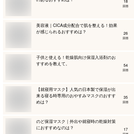
18
回答
美容液｜CICA成分配合で肌を整える！効果
が感じられるおすすめは？
26
回答
子供と使える！乾燥肌向け保湿入浴剤のお
すすめを教えて。
54
回答
【就寝用マスク】人気の日本製で保湿が出
来る寝る時専用のおやすみマスクのおすす
35
めは？
回答
のど保湿マスク｜外出や就寝時の乾燥対策
におすすめなのは？
17
回答