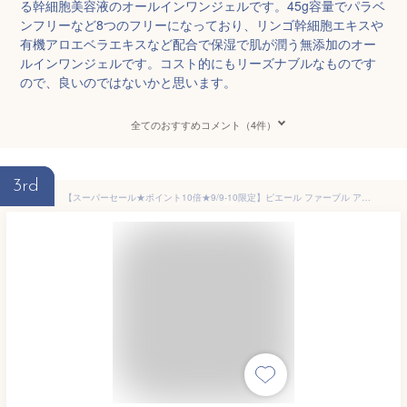
る幹細胞美容液のオールインワンジェルです。45g容量でパラベ
ンフリーなど8つのフリーになっており、リンゴ幹細胞エキスや
有機アロエベラエキスなど配合で保湿で肌が潤う無添加のオー
ルインワンジェルです。コスト的にもリーズナブルなものです
ので、良いのではないかと思います。
全てのおすすめコメント（4件）
3rd
【スーパーセール★ポイント10倍★9/9-10限定】ピエール ファーブル アベンヌミルキージェルEX | アベンヌ ミルキージェル EX 保湿ジェル オールインワン 敏感肌 乾燥肌 スキンケア Avene