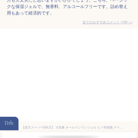
クな保湿ジェルで、無香料、アルコールフリーです。詰め替え
用もあって経済的です。
全てのおすすめコメント
(
1
件)
>
11th
【楽天スーパーSALE】 大容量 オールインワンジェル ヒト幹細胞 ナイアシンアミド 250g オールインワンゲル 敏感肌 メンズ 保湿ジェル オールインワン 化粧品 エイジングケア 肌荒れケア 毛穴 ハリ 弾力 予防美容 肌 保湿 プレゼント ギフト 日本製 送料無料