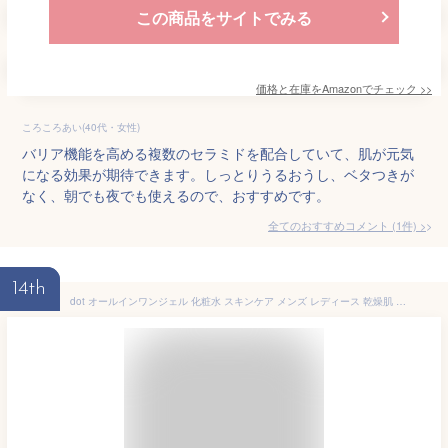
この商品をサイトでみる
価格と在庫を
Amazon
でチェック
>>
ころころあい(40代・女性)
バリア機能を高める複数のセラミドを配合していて、肌が元気
になる効果が期待できます。しっとりうるおうし、ベタつきが
なく、朝でも夜でも使えるので、おすすめです。
全てのおすすめコメント
(
1
件)
>
14th
dot オールインワンジェル 化粧水 スキンケア メンズ レディース 乾燥肌 保湿 乳液 美容液 敏感肌 しみ しわ そばかす ニキビ 無香料 薬用 医薬部外品 100g