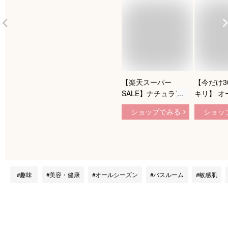
【楽天スーパー
【今だけ3
SALE】ナチュラフ
キリ】 オ
オールインワンジェ
ンジェル 
ショップでみる
ショッ
ル ボタニカル 200g
細胞美容
オールインワンゲル
インワン
敏感肌 メンズ 大容
Tamaya
量 BOTANICAL 保湿
タニカル 
ジェル 身体 日本製
ワンゲル 
乾燥肌 福袋 コスメ
湿ジェル 
趣味
美容・健康
オールシーズン
バスルーム
敏感肌
プレゼント ギフト
メンズ レ
スキンケア さっぱり
オールイ
低刺激 送料無料
品 シェア
料無料
tamayac