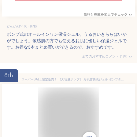
価格と在庫を
楽天
でチェック
>>
どんどん(50代・男性)
ポンプ式のオールインワン保湿ジェル、うるおいきららはいか
がでしょう。敏感肌の方でも使えるお肌に優しい保湿ジェルで
す。お得な3本まとめ買いができるので、おすすめです。
全てのおすすめコメント
(
1
件)
>
8th
スーパーSALE限定販売！ ［大容量ポンプ］ 月桃雪美肌ジェル ポンプタイプ 120g 保湿ジェル オーガニック 無添加 アルコールフリー スキンケア 美容液 高保湿 ニキビ 毛穴 ゲル オールインワン 低刺激 敏感肌用 乾燥肌用 顔 手指 全身 メンズ 女性 エイジングケア