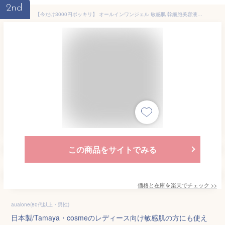
2nd
【今だけ3000円ポッキリ】 オールインワンジェル 敏感肌 幹細胞美容液【オールインワンジェル Tamaya】 無添加 ボタニカル オールインワンゲル アロエ 保湿ジェル 保湿ジェル メンズ レディース オールインワン化粧品 シェアコスメ 送料無料 tamayacosme タマヤコスメ
この商品をサイトでみる
価格と在庫を
楽天
でチェック
>>
aualone(80代以上・男性)
日本製/Tamaya・cosmeのレディース向け敏感肌の方にも使え