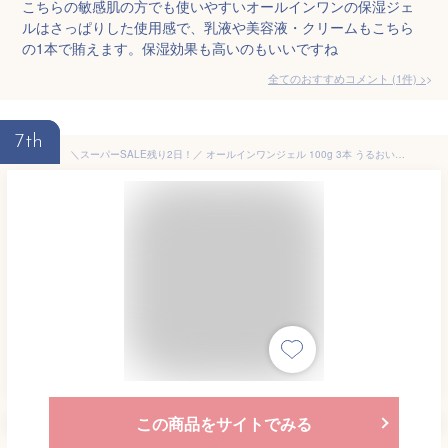
こちらの敏感肌の方でも使いやすいオールインワンの保湿ジェ
ルはさっぱりした使用感で、乳液や美容液・クリームもこちら
の1本で賄えます。保湿効果も高いのもいいですね
全てのおすすめコメント
(
1
件)
>
7th
＼スーパーSALE残り2日！／ オールインワンジェル 100g 3本 うるおいきらら 美容液 ジェル オールインワン美容液 乳液 保湿ジェル 保湿クリーム ポンプ式 エイジング 乾燥肌 敏感肌 ゆらぎ肌 保湿 うるおい ツヤ キメ ハリ 女性 大容量 40代 50代 60代 70代 送料無料
この商品をサイトでみる