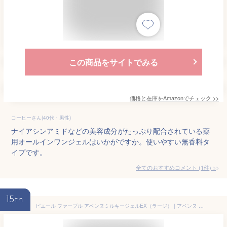
この商品をサイトでみる
価格と在庫を
Amazon
でチェック
>>
コーヒーさん(40代・男性)
ナイアシンアミドなどの美容成分がたっぷり配合されている薬
用オールインワンジェルはいかがですか。使いやすい無香料タ
イプです。
全てのおすすめコメント
(
1
件)
>
15th
ピエール ファーブル アベンヌミルキージェルEX（ラージ） | アベンヌ ミルキージェル EX ラージサイズ 保湿ジェル オールインワン 敏感肌 乾燥肌 スキンケア 大容量 Avene