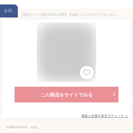
6th
【楽天スーパーSALE★73％OFF】 【3個セット】ナチュラフ オールインワンジェル ボタニカル 200g オールインワンゲル 敏感肌 メンズ 大容量 BOTANICAL 保湿ジェル 身体 日本製 乾燥肌 福袋 コスメ プレゼント ギフト スキンケア さっぱり 低刺激 送料無料
この商品をサイトでみる
価格と在庫を
楽天
でチェック
>>
KUMIKAN(40代・女性)