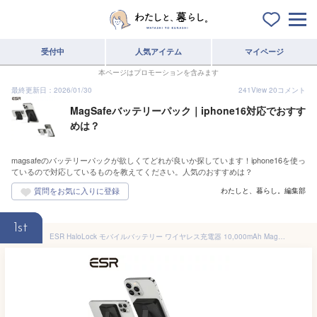
受付中
人気アイテム
マイページ
本ページはプロモーションを含みます
最終更新日：2026/01/30
241
View
20
コメント
MagSafeバッテリーパック｜iphone16対応でおすす
めは？
magsafeのバッテリーパックが欲しくてどれが良いか探しています！iphone16を使っ
ているので対応しているものを教えてください。人気のおすすめは？
わたしと、暮らし。編集部
1st
ESR HaloLock モバイルバッテリー ワイヤレス充電器 10,000mAh MagSafeバッテリーパック ワイヤレス出力7.5W ミニキックスタンド USB-Cケーブル付き PSE技術基準適合 iPhone 16/15/14/13/12シリーズ対応【国内正規品】