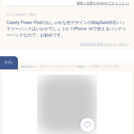
価格と在庫を
Amazon
でチェック
>>
どんどん(50代・男性)
Casely Power Podのおしゃれな色デザインのMagSafe対応バッ
テリーパックはいかがでしょうか？iPhone 16で使えるバッテリ
ーパックなので、お勧めです。
全てのおすすめコメント
(
1
件)
>
9th
MagSafeバッテリーパックカバー ケース 保護ケース TUP ワイヤレス充電器ケース iphone13 iphone12外付きmagsafeバッテリーに対応 耐衝撃 表面保護 傷付きにくい 軽量 薄型 取り付け簡単 持ち転び便利 ブラック 互換品