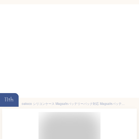
11th
oakxco シリコンケース Magsafeバッテリーパック対応 Magsafeバッテリーパックカバー キズ&飛散防止マットクリア