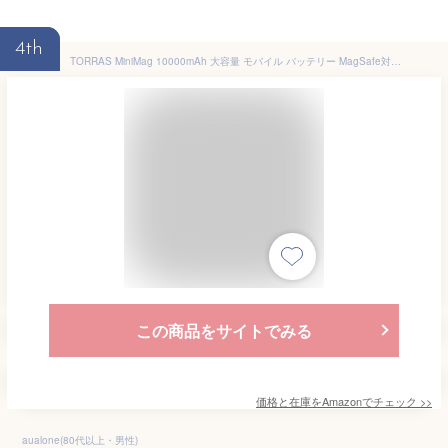
4th
TORRAS MiniMag 10000mAh 大容量 モバイル バッテリー MagSafe対応 15W急速充電 マグネット式 ワイヤレス充電器 マグセーフPD22.5W 2台同時充電 iPhone12～17 対応（スペースグレー）
この商品をサイトでみる
価格と在庫を
Amazon
でチェック
>>
aualone(80代以上・男性)