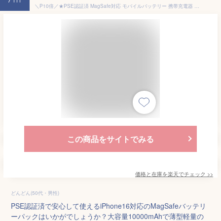
7th
＼P10倍／★PSE認証済 MagSafe対応 モバイルバッテリー 携帯充電器 携帯バッテリー マグネット式 磁気吸着 ワイヤレス 5000mAh/10000mAh 薄型 軽量 機内持込可 iPhone/Android多機種対応 15W ワイヤレス充電対応 Type-C 無線 有線 旅行/出張/
この商品をサイトでみる
価格と在庫を
楽天
でチェック
>>
どんどん(50代・男性)
PSE認証済で安心して使えるiPhone16対応のMagSafeバッテリ
ーパックはいかがでしょうか？大容量10000mAhで薄型軽量の