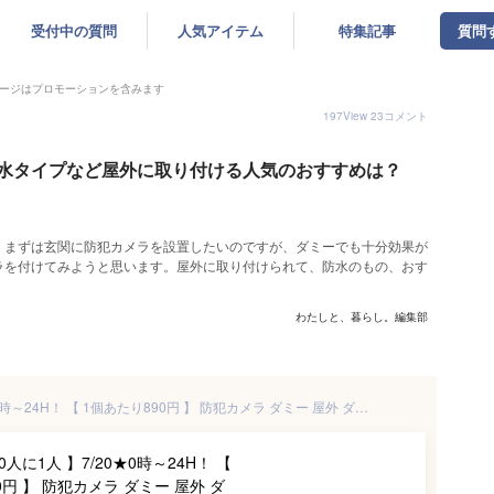
受付中の質問
人気アイテム
特集記事
質問
ージはプロモーションを含みます
197
View
23
コメント
水タイプなど屋外に取り付ける人気のおすすめは？
！まずは玄関に防犯カメラを設置したいのですが、ダミーでも十分効果が
ラを付けてみようと思います。屋外に取り付けられて、防水のもの、おす
わたしと、暮らし。編集部
【 半額★50人に1人 】7/20★0時～24H！ 【 1個あたり890円 】 防犯カメラ ダミー 屋外 ダミーカメラ 2台セット LED 角度調節 防犯カメラ ダミー 屋外 2個セット 屋内 防犯カメラ ダミー 光 点滅 威嚇 電池式 常時点滅 リアル ダミー防犯カメラ 監視カメラ セキュリティー 防