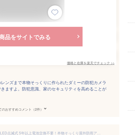
商品をサイトでみる
価格と在庫を
楽天
でチェック
>>
のレンズまで本物そっくりに作られたダミーの防犯カメラ
できますよ。防犯意識、家のセキュリティを高めることが
てのおすすめコメント（2件）
ダミーカメラ（ロングタイプ）LED点滅式 5年以上電池交換不要！本物そっくり屋外防雨アルミハウジング 屋外用 ダミー防犯カメラ 国内組み立て品【送料無料】KC-12503