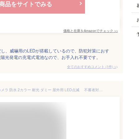
商品をサイトでみる
価格と在庫を
Amazon
でチェック
>>
し、威嚇用のLEDが搭載しているので、防犯対策におす
太陽光発電の充電式電池なので、お手入れ不要です。
全てのおすすめコメント
(
1
件)
>
送料無料 ダミーカメラ 防犯カメラ 防水 2カラー 耐光 ダミー 屋外用 LED点滅 不審者対策に！防犯カメラ警戒ステッカー付属 本物ソックリ