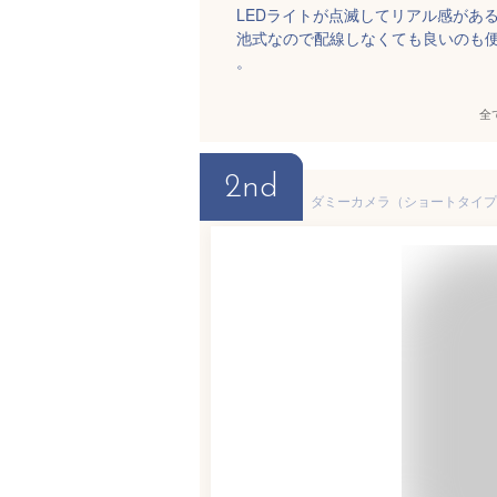
LEDライトが点滅してリアル感があ
池式なので配線しなくても良いのも
。
全
2nd