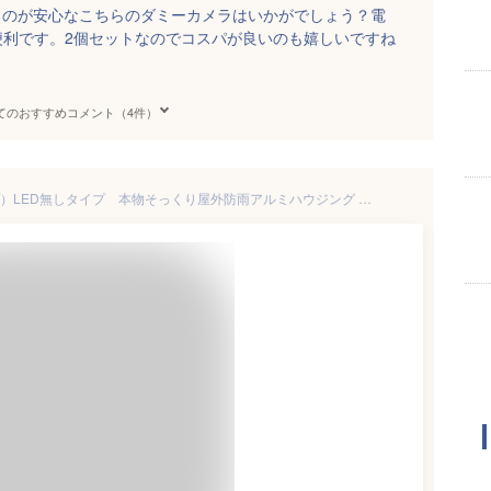
るのが安心なこちらのダミーカメラはいかがでしょう？電
便利です。2個セットなのでコスパが良いのも嬉しいですね
てのおすすめコメント（4件）
ダミーカメラ（ショートタイプ）LED無しタイプ 本物そっくり屋外防雨アルミハウジング 屋外用 ダミー防犯カメラ 国内組み立て品 KC-12502