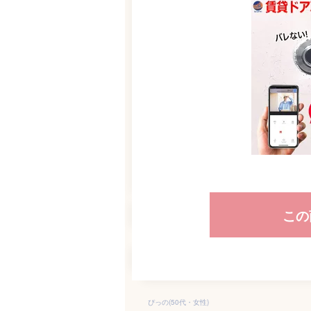
この
ぴっの(50代・女性)