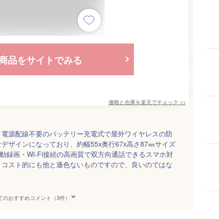
商品をサイトでみる
価格と在庫を
楽天
でチェック
>>
・電源配線不要のバッテリー充電式で屋外ワイヤレスの防
ザインになっており、約幅55x奥行67x高さ87㎜サイズ
動録画・Wi-Fi接続の高画質で双方向通話できるスマホ対
。コスト的にも他と遜色ないものですので、良いのではな
てのおすすめコメント（3件）