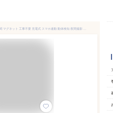
防犯カメラ ワイヤレス 屋外 玄関 マグネット 工事不要 充電式 スマホ連動 動体検知 夜間撮影 IP65 双方向通話 賃貸 一人暮らし 室内 見守りカメラ TFカード クラウド 置き配 ベランダ ネットワークカメラ 無線式 FUUmimamoripod