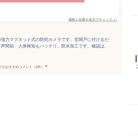
価格と在庫を
楽天
でチェック
>>
の強力マグネット式の防犯カメラです。玄関戸に付けるだ
音声関知・人体検知もバッチリ。防水加工です。確認は、
てのおすすめコメント（3件）