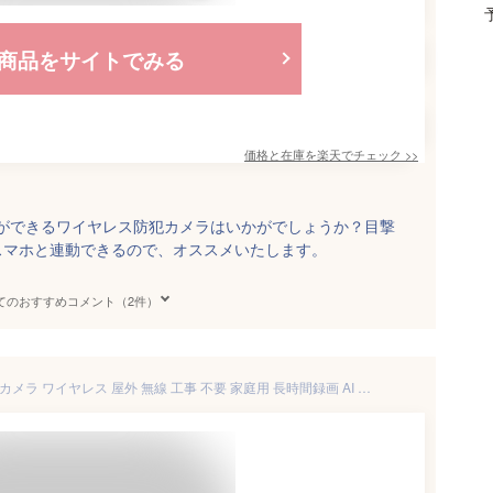
商品をサイトでみる
価格と在庫を
楽天
でチェック
>>
置ができるワイヤレス防犯カメラはいかがでしょうか？目撃
スマホと連動できるので、オススメいたします。
てのおすすめコメント（2件）
【期間限定!ポイントUP】防犯 カメラ ワイヤレス 屋外 無線 工事 不要 家庭用 長時間録画 AI 人体検知 玄関 SDカード バレット型 WiFi 無線 監視カメラ 防犯 カメラ スマホ 連動 家庭用防犯カメラ 遠隔 見守りカメラ 家庭用 SDカメラ 簡単 設置 屋内 赤外線カメラ