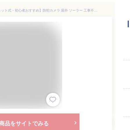
【穴あけ/配線不要・強力マグネット式・初心者おすすめ】防犯カメラ 屋外 ソーラー 工事不要 家庭用 300万画素 ieGeek 人体検知 ワイヤレス wifi 監視カメラ 完全無線 双方向音声 警報通知 IP66防水 Alexa 電池式 PTZ機能 玄関/庭/車庫 防犯対策 設置場所自由
商品をサイトでみる