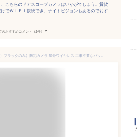
ら、こちらのドアスコープカメラはいかがでしょう。賃貸
だけでＷＩＦＩ接続でき、ナイトビジョンもあるのでおす
てのおすすめコメント（2件）
【本体傷有り（アウトレット品）ブラックのみ】防犯カメラ 屋外ワイヤレス 工事不要なバッテリー充電式 PIRセンサーでmicroSDカードに録画やスマホに通知 200万画素 WiFi接続 赤外線LEDで夜間も鮮明 車上荒らし 賃貸 玄関 ベランダ 工事不要 小型【送料無料】KC-12610 new