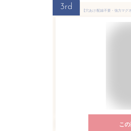
3rd
この