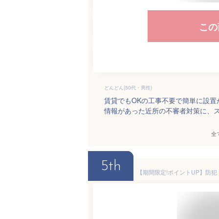
この
どんどん(50代・男性)
賃貸でもOKの工事不要で簡単に設
情報があった近所の不審者対策に、
全
5th