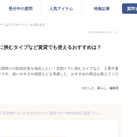
受付中の質問
人気アイテム
特集記事
質問
ージはプロモーションを含みます
1018
View
44
コメント
に挟むタイプなど賃貸でも使えるおすすめは？
玄関周りの防犯対策を強化したい！玄関ドアに挟むタイプなど、工事不要
いです。使いやすさや画質なども考慮した、おすすめの商品を教えてくだ
わたしと、暮らし。編集部
ドアスコープカメラ 【P10倍★7/4 20時〜】 のぞき穴カメラ 直径12〜19mm対応 賃貸 マンション アパート 工事不要 ドア 覗き穴 のぞき穴 玄関ドア 防犯 カメラ WIFI接続 ドアスコープ 動体検知 アプリ 通知 録音 録画 広角155° 1080P ナイトビジョン