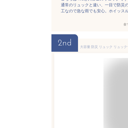
通常のリュックと違い、一目で防災
工なので急な雨でも安心。ホイッス
全
2nd