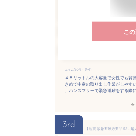
この
エイム(50代・男性)
４５リットルの大容量で女性でも背
きめで中身の取り出し作業がしやす
、ハンズフリーで緊急避難をする際
全
3rd