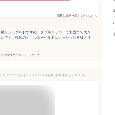
価格と在庫を
楽天
でチェック
>>
量の防災リュックをおすすめ。ダブルジッパーで側面まで大き
すいです。幅広のショルダーベルトはクッション素材入り
てのおすすめコメント（2件）
防災 リュック メンズ バックパック スクエア 防災バック AISFA 大容量 通学 通勤 ビジネス 四角 おしゃれ2層式 拡張機能 靴/弁当収納 USB充電ポート付き アウトドア 中学生 高校生 多ポケット 男女兼用 ギフト 女子 男子 プレゼント