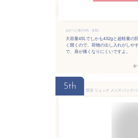
おひつじ座(70代・女性)
大容量45Lでしかも432gと超軽
く開くので、荷物の出し入れがしや
で、肩が痛くなりにくいですよ。
全
5th