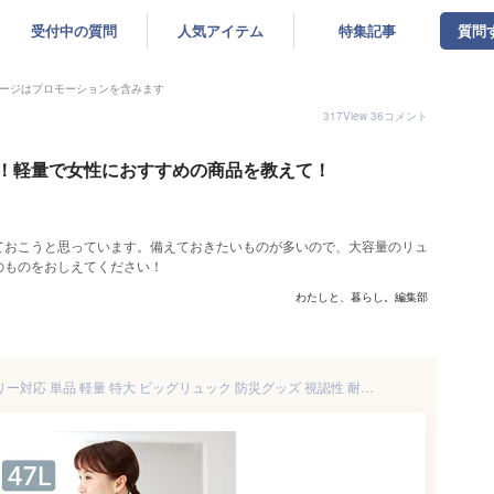
受付中の質問
人気アイテム
特集記事
質問
ージはプロモーションを含みます
317
View
36
コメント
！軽量で女性におすすめの商品を教えて！
ておこうと思っています。備えておきたいものが多いので、大容量のリュ
のものをおしえてください！
わたしと、暮らし。編集部
防災リュック 大容量 47L キャリー対応 単品 軽量 特大 ビッグリュック 防災グッズ 視認性 耐久性 反射板 災害時 非常用持ち出し袋 リュックのみ 防災バッグ 避難 メンズ レディース 女性 防災 リュックサック アウトドア