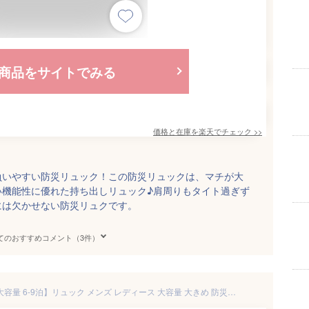
商品をサイトでみる
価格と在庫を
楽天
でチェック
>>
負いやすい防災リュック！この防災リュックは、マチが大
い機能性に優れた持ち出しリュック♪肩周りもタイト過ぎず
には欠かせない防災リュクです。
てのおすすめコメント（3件）
【地震 緊急避難必要品 92L 超大容量 6-9泊】リュック メンズ レディース 大容量 大きめ 防災リュック リュックサック 防水 軽量 登山バッグ アウトドア バックパック 多機能 多収納 A4 PC かばん 丈夫 旅行リュック 大型デイパック キャンプ 旅行 花見 遠足 避難 部活 防災