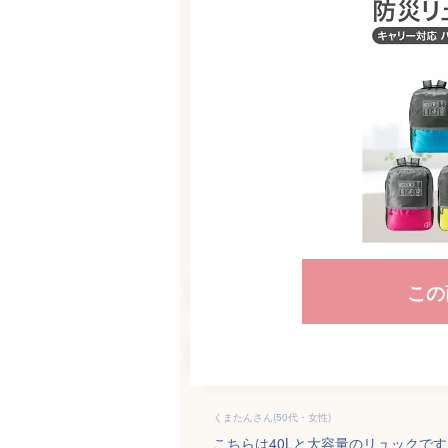
この
くまたんさん(50代・女性)
こちらは40Lと大容量のリュックで