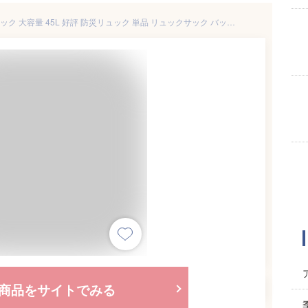
【人気商品】【高コスパ】リュック 大容量 45L 好評 防災リュック 単品 リュックサック バックパック メンズ レディース エコリュック エコバッグ ディパック デイパック 軽い 軽量 大きめ 旅行 おしゃれ 地震対策 避難準備 防災用 非常持ち出し 防災グッズ アウトドア
商品をサイトでみる