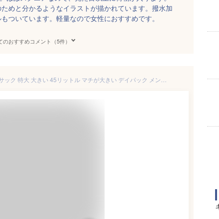
のためと分かるようなイラストが描かれています。撥水加
ルもついています。軽量なので女性におすすめです。
てのおすすめコメント（5件）
大容量 防災 リュック リュックサック 特大 大きい 45リットル マチが大きい デイパック メンズ レディース キャンプ 45リットル ランキング 手持ち 多機能 非常用 避難 持ち出し