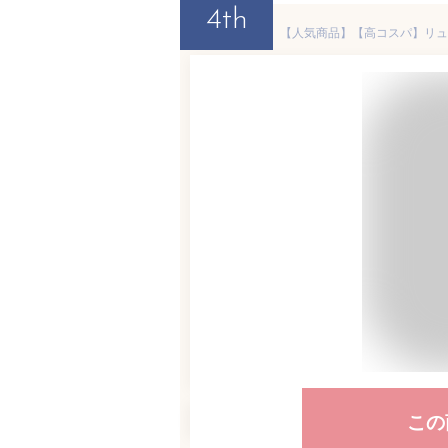
4th
この