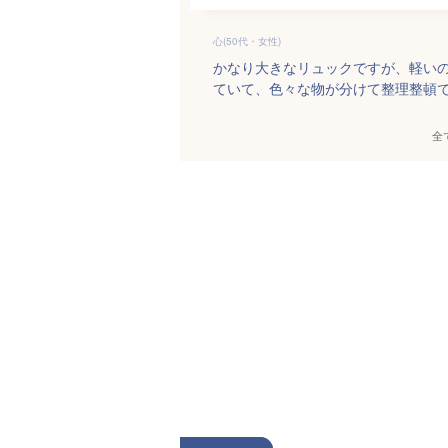
心(50代・女性)
かなり大きなリュックですが、軽い
ていて、色々な物が分けて整理整頓
全