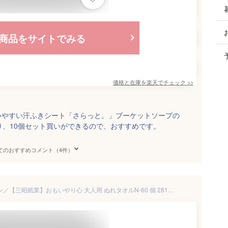
商品をサイトでみる
価格と在庫を
楽天
でチェック
>>
いやすい汗ふきシート「さらっと。」ブーケットソープの
り、10個セット買いができるので、おすすめです。
てのおすすめコメント（4件）
＼11日23：59まで先着クーポン／【三昭紙業】おもいやり心 大人用 ぬれタオルN-60 個 28187 介護 介助 入浴 風呂 身体拭き からだふき おしりふき からだ拭き 汗拭き おてふき ウェットティッシュ ボディシート 汚れ 拭き ふき 643102