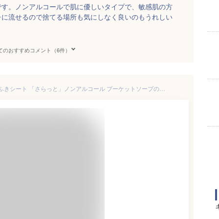
です。ノンアルコールで肌に優しいタイプで、敏感肌の方
レに流せるので捨てる場所も気にしなく良いのもうれしい
てのおすすめコメント（6件）
ボディーシートまとめ買い *汗ふきシート 「さらっと」ノンアルコール プーケットソープの香り 10枚入り200個セット(1c/s)* 香り付 汗拭きティッシュ ウェットティッシュ 業務用汗拭きシート ノンアルコールティッシュ 販促品