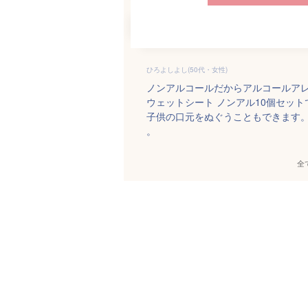
ひろよしよし(50代・女性)
ノンアルコールだからアルコールア
ウェットシート ノンアル10個セッ
子供の口元をぬぐうこともできます
。
全