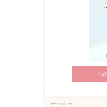
この
strv.122(50代・男性)