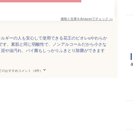
価格と在庫を
Amazon
でチェック
>>
レルギーの人も安心して使用できる花王のビオレuやわらか
トです。素肌と同じ弱酸性で、ノンアルコールだから小さな
。泥や油汚れ、バイ菌もしっかりふきとり除菌ができます
てのおすすめコメント（4件）