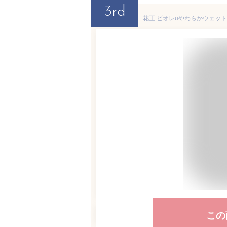
3rd
花王 ビオレuやわらかウェットシー
この