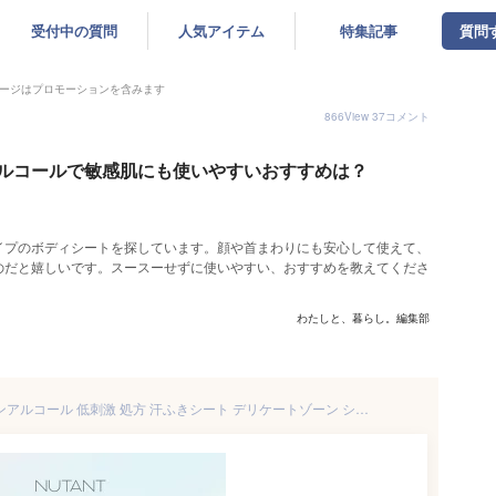
受付中の質問
人気アイテム
特集記事
質問
ージはプロモーションを含みます
866
View
37
コメント
ルコールで敏感肌にも使いやすいおすすめは？
イプのボディシートを探しています。顔や首まわりにも安心して使えて、
のだと嬉しいです。スースーせずに使いやすい、おすすめを教えてくださ
わたしと、暮らし。編集部
汗拭きシート ボディシート ノンアルコール 低刺激 処方 汗ふきシート デリケートゾーン シート ウェットティッシュ トイレ 流せる 大判 NUTANT ニュータント パーソナルケアシート 10枚×2 無香料 レック ダイレクト lec