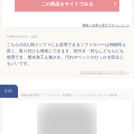
この商品をサイトでみる
価格と在庫を
楽天
でチェック
>>
KUMIKAN(40代・女性)
こちらの3人掛けソファにも使用できるソファカバーは伸縮性も
高く、取り付けも簡単にできます。肘付き・肘なしどちらにも
使用でき、撥水加工も施され、汚れやペットのひっかき防止に
もいいです。
全てのおすすめコメント
(
1
件)
>
9th
接触冷感 夏用 ソファーカバー 超伸縮 フィット ひんやり 涼しい 北欧風 模様替え お洒落 1人掛け 2人掛け 3人掛け 4人掛け 肘付きストレッチ 高級感 伸びる 通気性 四季通用 かわいい シンプル リビング 新生活 汚れ防止 犬猫対策 洗える 丸洗い