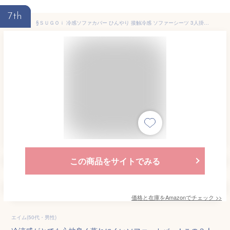
7th
§ＳＵＧＯｉ 冷感ソファカバー ひんやり 接触冷感 ソファーシーツ 3人掛け 肘付き 夏用 ソファーカバー 伸縮素材 ストレッチ 伸びる クッションカバー１枚付き おしゃれ 北欧風 ファー保護カバー 滑り止め 犬猫対策 汚れ防止 無地 吸汗速乾 防ダニ 抗菌防臭 犬猫用シート 替えカバー 洗える（ グリーン 190cm*230cm）
この商品をサイトでみる
価格と在庫を
Amazon
でチェック
>>
エイム(50代・男性)