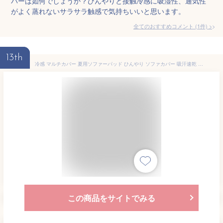
バーは如何でしょうか？ひんやりと接触冷感に吸湿性、通気性
がよく蒸れないサラサラ触感で気持ちいいと思います。
全てのおすすめコメント
(
1
件)
>
13th
冷感 マルチカバー 夏用ソファーパッド ひんやり ソファカバー 吸汗速乾 さらさら 滑り止め 防塵 キズ防止 かけるだけ 多機能 柔らかい ソファー保護カバー 洗える（ベージュ，70*70cm）
この商品をサイトでみる