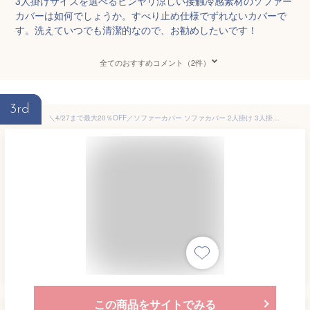
3人掛けサイズを選べるヒンヤリ涼しい接触冷感素材のソファー
カバーは如何でしょうか。すべり止め仕様でずれないカバーで
す。洗えていつでも清潔的なので、お勧めしたいです！
全てのおすすめコメント（2件）
3rd
＼4/27まで最大20％OFF／ソファーカバー ソファカバー 2人掛け 3人掛け ひんやり 冷感 生地 接触冷感 滑りにくい 汚れ防止 キズ防止 夏用 ヒジなし ヒジあり 滑り止め付き 冷感生地 新色 ソファカバー 北欧 韓国 おしゃれ カバー ソファ ペット 洗える 送料無料 車 車内
この商品をサイトでみる