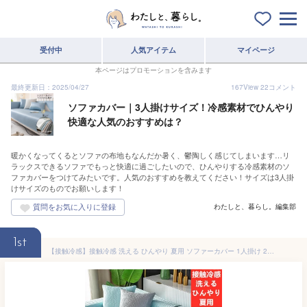
受付中
人気アイテム
マイページ
本ページはプロモーションを含みます
最終更新日：2025/04/27
167
View
22
コメント
ソファカバー｜3人掛けサイズ！冷感素材でひんやり
快適な人気のおすすめは？
暖かくなってくるとソファの布地もなんだか暑く、鬱陶しく感じてしまいます…リ
ラックスできるソファでもっと快適に過ごしたいので、ひんやりする冷感素材のソ
ファカバーをつけてみたいです。人気のおすすめを教えてください！サイズは3人掛
けサイズのものでお願いします！
わたしと、暮らし。編集部
1st
【接触冷感】接触冷感 洗える ひんやり 夏用 ソファーカバー 1人掛け 2人掛け 3人掛け 4人掛け お洒落 滑り止め マルチカバー 四季適用 北欧デザイン 柔らかい 滑り止め ズレにくい 無地 替えカバー 汚れ防止 キズ防止 北欧風