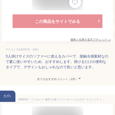
この商品をサイトでみる
価格と在庫を
楽天
でチェック
>>
アナコンダ山田(30代・女性)
3人掛けサイズのソファーに使えるカバーで、接触冷感素材なの
で夏に使いやすいため、おすすめします。掛けるだけの便利な
タイプで、デザインもおしゃれなので良いと思います。
全てのおすすめコメント（2件）
6th
HIMENO ソファカバー 夏用 冷感ソファーカバー ひんやり ストレッチ ソファーシーツ おしゃれ 接触冷感素材 1人掛け/2人掛け/3人掛け/4人掛け 肘付き 北欧風 伸縮性 吸湿速乾 防ダニ 抗菌防臭 防塵 滑り止め 洗える