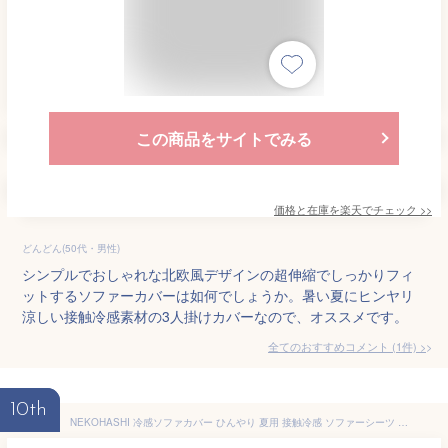
この商品をサイトでみる
価格と在庫を
楽天
でチェック
>>
どんどん(50代・男性)
シンプルでおしゃれな北欧風デザインの超伸縮でしっかりフィ
ットするソファーカバーは如何でしょうか。暑い夏にヒンヤリ
涼しい接触冷感素材の3人掛けカバーなので、オススメです。
全てのおすすめコメント
(
1
件)
>
10th
NEKOHASHI 冷感ソファカバー ひんやり 夏用 接触冷感 ソファーシーツ 1人2人3人4人掛け 肘付き ソファーカバー 伸縮素材 ストレッチ 伸びる クッションカバー1枚付 北欧 ファー保護カバー 滑り止め 犬猫対策 汚れ防止 無地 吸汗速乾 防ダニ 抗菌防臭 替えカバー 洗える グレー 190*230CM