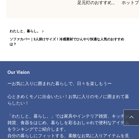
足元灯のおすすめを
ホットプ
知りたい！
すすめは
わたしと、暮らし。
ソファカバー｜3人掛けサイズ！冷感素材でひんやり快適な人気のおすすめ
は？
Our Vision
ーお気に入りに囲まれた暮らしで、日々を楽しもうー
心ときめくモノに出会いたい！お気に入りのモノに囲まれて暮
らしたい！
「わたしと、暮らし。」では家具やインテリア雑貨、キッチン
雑貨、食器をはじめ、暮らしを彩るおしゃれで便利なアイテム
をランキングでご紹介します。
自分の暮らしにフィットする、素敵なお気に入りアイテムを見