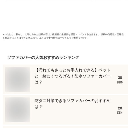
れ防止 キズ防止 北
ソファー保
欧風
バー ベッ
字型にも
※
わたしと、暮らし。
に寄せられた投稿内容は、投稿者の主観的な感想・コメントを含みます。 投稿の信憑性・正確性
を保証することはできませんので、あくまで参考情報の一つとしてご利用ください。
ソファカバー
の人気おすすめランキング
【汚れてもさっとお手入れできる】ペット
と一緒にくつろげる！防水ソファーカバー
38
は？
回答
防ダニ対策できるソファカバーのおすすめ
は？
20
回答