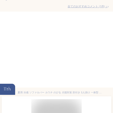
全てのおすすめコメント
(
1
件)
>
11th
夏用 冷感 ソファカバー カウチ のびる 犬猫対策 肘付き 3人掛け 一体型 フィットするソファーカバー 北欧 おしゃれ 収納便利 ワッフル 伸縮性 高弾力 1人 2人 4人掛け 滑り止め 爪とぎ防止 夏用 涼しい