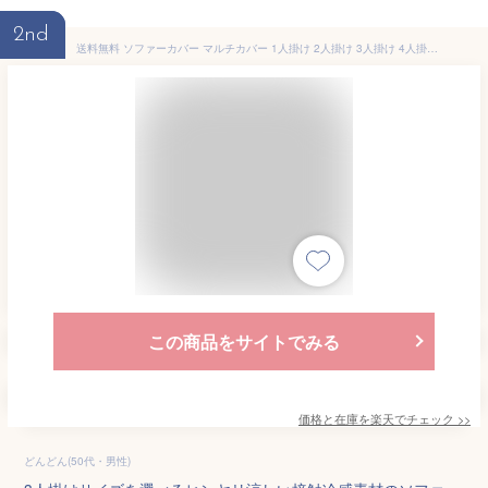
2nd
送料無料 ソファーカバー マルチカバー 1人掛け 2人掛け 3人掛け 4人掛け 肘付き 肘なし 接触冷感 洗える ソファーシーツ sofa 滑り止め 洗濯OK 四季兼用 お洒落 カバー 室内マット用 カーペット 汚れ防止 ソファー保護 替えカバー ベットマット L字型にも対応
この商品をサイトでみる
価格と在庫を
楽天
でチェック
>>
どんどん(50代・男性)