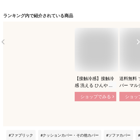
ランキング内で紹介されている商品
【接触冷感】接触冷
送料無料 
感 洗える ひんやり
バー マル
夏用 ソファーカバー
人掛け 2
ショップでみる
ショッ
1人掛け 2人掛け 3人
掛け 4人
掛け 4人掛け お洒落
肘なし 接
滑り止め マルチカバ
える ソフ
ー 四季適用 北欧デ
sofa 滑
ザイン 柔らかい 滑
OK 四季
り止め ズレにくい
カバー 室
ファブリック
クッションカバー・その他カバー
ソファカバー
無地 替えカバー 汚
カーペット