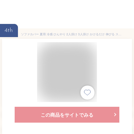
4th
ソファカバー 夏用 冷感 ひんやり 2人掛け 3人掛け かけるだけ 伸びる ストレッチ 洗える のびる 撥水加工 ズレ防止対策 肘付き 肘ありソファ 一体型 おしゃれ 伸縮性 高弾力 滑り止め 爪とぎ防止 カウチ
この商品をサイトでみる