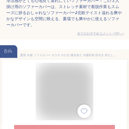
冷涼感がとても心地良く蒸れにくいソファーカバー！この３人
掛け用のソファーカバーは、ストレッチ素材で着脱作業もスム
ーズに捗るおしゃれなソファーカバー♪北欧テイスト溢れる爽や
かなデザインも空間に映える、夏場でも爽やかに使えるソファ
ーカバーです。
全てのおすすめコメント
(
1
件)
>
8th
夏用 冷感 ソファカバー カウチ のびる 撥水加工 犬猫対策 肘付き 肘なし兼用 一体型 フィットするソファーカバー 北欧 おしゃれ 収納便利 ワッフル 伸縮性 高弾力 1人 2人 3人 4人掛け 滑り止め 爪とぎ防止