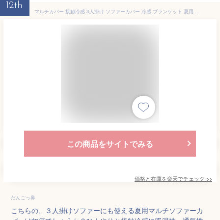
12th
マルチカバー 接触冷感 3人掛け ソファーカバー 冷感 ブランケット 夏用 ひんやり 洗える 肌布団 涼しい 柔らか 涼感 速乾 吸湿 通気性 両面 クッションカバー 掛けカバー ソファシート ソファーシーツ ソファーマット 耐久性 毛玉ができにくい 肌に優しい 送料無料
この商品をサイトでみる
価格と在庫を
楽天
でチェック
>>
だんごっ鼻
こちらの、３人掛けソファーにも使える夏用マルチソファーカ