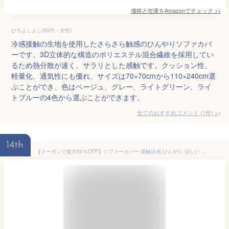
価格と在庫を
Amazon
でチェック
>>
ひろよしよし(50代・女性)
冷感接触の生地を使用したさらさら触感のひんやりソファカバ
ーです。3D立体的な構造のポリエステル混合繊維を採用してい
るため熱分散が速く、サラリとした感触です。クッション性、
軽量化、通気性にも優れ、サイズは70×70cmから110×240cm選
ぶことができ、色はベージュ、グレー、ライトグリーン、ライ
トブルーの4色から選ぶことができます。
全てのおすすめコメント
(
1
件)
>
14th
【クーポンで最大50％OFF】ソファーカバー 接触冷感 ひんやり 涼しい セパレート かけるだけ 無地 幾何模様入り 冷感 快適 長方形 正方形 おしゃれ 1人掛け 2人掛け 3人掛け 肘掛け 肘なし 丈夫 滑り止め プレーン L字カウチ マルチカバー ソファーパッド ソファーシート