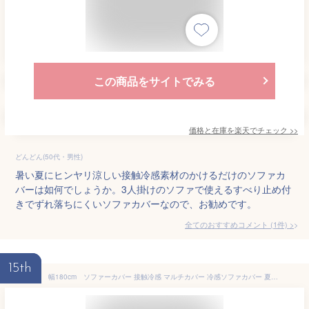
この商品をサイトでみる
価格と在庫を
楽天
でチェック
>>
どんどん(50代・男性)
暑い夏にヒンヤリ涼しい接触冷感素材のかけるだけのソファカ
バーは如何でしょうか。3人掛けのソファで使えるすべり止め付
きでずれ落ちにくいソファカバーなので、お勧めです。
全てのおすすめコメント
(
1
件)
>
15th
幅180cm ソファーカバー 接触冷感 マルチカバー 冷感ソファカバー 夏用 ひんやり 涼しい ドット柄 マルチカバー ソファーカバー 冷感 涼しい 3人掛け 2人掛け 肘掛け 保護カバー L字カウチ対応 汚れ防止 ソファーカバー ブランケット ベッドカバー 洗濯可 5色選択可能