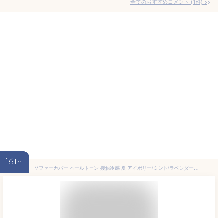
全てのおすすめコメント
(
1
件)
>
16th
ソファーカバー ペールトーン 接触冷感 夏 アイボリー/ミント/ラベンダー 座面幅120cm 肘あり /座面幅145cm 肘なし ニッセン nissen