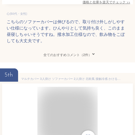
価格と在庫を
楽天
でチェック
>>
心(50代・女性)
こちらのソファーカバーは伸びるので、取り付け外しがしやす
い仕様になっています。ひんやりとして気持ち良く、このまま
昼寝しちゃいそうですね。撥水加工仕様なので、飲み物をこぼ
しても大丈夫です。
全てのおすすめコメント（2件）
5th
マルチカバー 3人掛け ソファーカバー 2人掛け 北欧風 接触冷感 かけるだけ ひんやり お洒落 冷感素材 立体感 吸水速乾 耐久性 色褪せにくい 無地 替えカバー 汚れ防止 キズ防止 多機能 ブランケット テーブルクロス 保護カバー カウチ ベッドとも適用