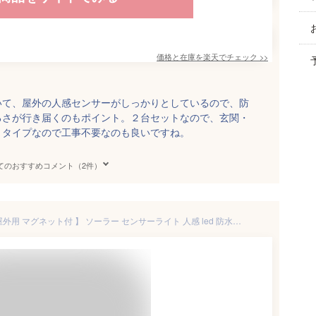
価格と在庫を
楽天
でチェック
>>
いて、屋外の人感センサーがしっかりとしているので、防
るさが行き届くのもポイント。２台セットなので、玄関・
トタイプなので工事不要なのも良いですね。
てのおすすめコメント（2件）
【 2台セット ソーラータイプ 屋外用 マグネット付 】 ソーラー センサーライト 人感 led 防水規格 防雨型 磁石 人感センサーライト 外 防犯ライト ガレージ 玄関 灯 高輝度 ソーラーライト 明るい 照明 外灯 強力 明暗 庭 一体 自動点灯 長時間 物置 駐車場 カーポート