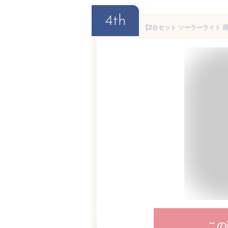
4th
この