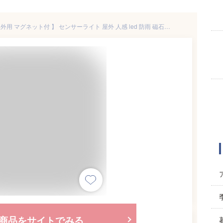
【2台セット ソーラーライト 屋外用 マグネット付 】 センサーライト 屋外 人感 led 防雨 磁石 超広角 屋外 ルーメン 外灯 防犯ライト ガレージ 玄関灯 広範囲 防犯ライト 駐車場 明るい 人感センサー 防犯 電源不要 ポーチライト 3面発光 自動点灯 スポット
商品をサイトでみる