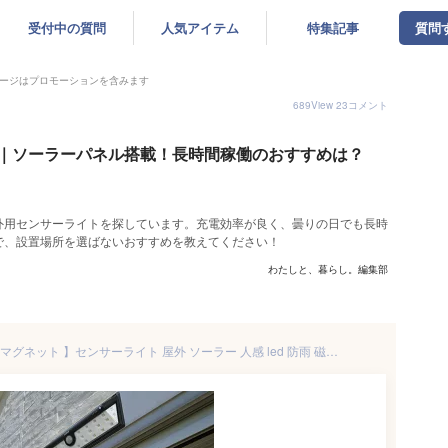
受付中の質問
人気アイテム
特集記事
質問
ージはプロモーションを含みます
689
View
23
コメント
｜ソーラーパネル搭載！長時間稼働のおすすめは？
外用センサーライトを探しています。充電効率が良く、曇りの日でも長時
で、設置場所を選ばないおすすめを教えてください！
わたしと、暮らし。編集部
【 爆光 ソーラーライト 屋外用 マグネット 】センサーライト 屋外 ソーラー 人感 led 防雨 磁石 超広角 屋外 外灯 ソーラーライト ルーメン 防犯ライト ガレージ 玄関灯 広範囲 防犯ライト 駐車場 明るい 人感センサー ソーラーセンサーライト ネジ止め 防犯 電源不要 軒下