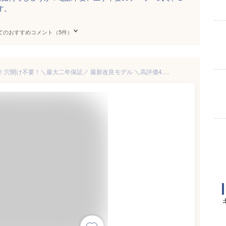
す。
てのおすすめコメント（5件）
最大700円OFF中！マグネット！穴開け不要！＼最大二年保証／ 最新改良モデル ＼高評価4.63／ ソーラーライト SOSモード 防犯対策 ソーラーライト 屋外 防水 人感センサーライト センサーライト 屋外 防犯ライト 人感センサー 屋外 ガーデンライト 庭ライト 333LED 4面発光