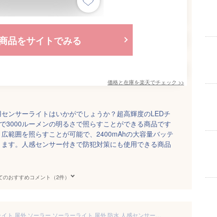
商品をサイトでみる
価格と在庫を
楽天
でチェック
>>
センサーライトはいかがでしょうか？超高輝度のLEDチ
大で3000ルーメンの明るさで照らすことができる商品です
広範囲を照らすことが可能で、2400mAhの大容量バッテ
きます。人感センサー付きで防犯対策にも使用できる商品
てのおすすめコメント（2件）
＼先着順10%OFF／ センサーライト 屋外 ソーラー ソーラーライト 屋外 防水 人感センサーライト led ライト 防犯 ガーデンライト ソーラーセンサーライト 照明 車 玄関 庭 防雨 ポーチ 強力 明るい 送料無料 セット 高輝度 小型 吊り下げ 駐車場 ガーデニング