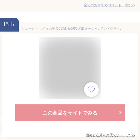
全てのおすすめコメント
(
9
件)
>
18th
リュック キッズ 女の子 OCEAN＆GROUND オーシャンアンドグラウンド 軽量 大きめ リュックサック 通園 10.5L 7L 4.5L キッズリュックサック 1215101 リニューアル チェストベルト 保育園 幼稚園 小学生 入学 入園 遠足 こども 子供 通学 3サイズ おしゃれ 男の子 防災
この商品をサイトでみる
価格と在庫を
楽天
でチェック
>>