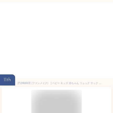
11th
[FUNMAKE (ファンメイク) ] ベビー キッズ 赤ちゃん リュック サック 迷子防止ひも 肩ひも固定ベルト ネームタグ 付き くるま 車 プリント 男の子 女の子 入園グッズ お散歩 子供 出産祝い プレゼント ０歳 １歳 ２歳 ３歳 MC012