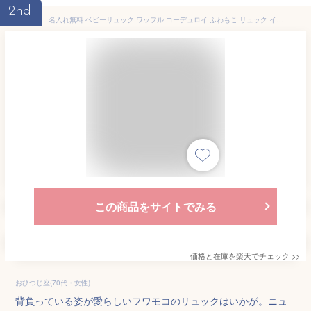
2nd
名入れ無料 ベビーリュック ワッフル コーデュロイ ふわもこ リュック イニシャル お名前 刺繍 出産祝い 1歳 誕生日 選び取りカード 初節句 一升餅 背守り 一生餅お祝い 内祝い ギフトセット プレゼント 保育園 入園 リュックサック 3L ベビー emoka プレゼント
この商品をサイトでみる
価格と在庫を
楽天
でチェック
>>
おひつじ座(70代・女性)
背負っている姿が愛らしいフワモコのリュックはいかが。ニュ