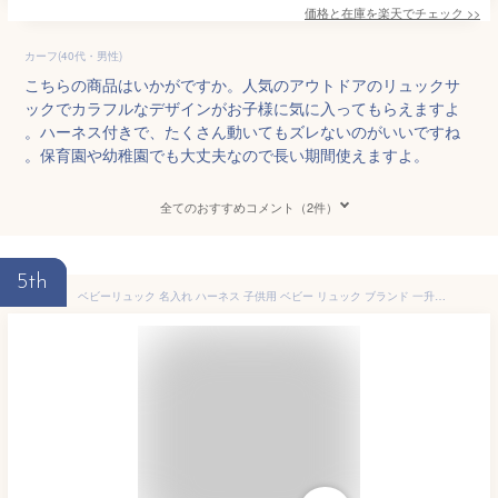
価格と在庫を
楽天
でチェック
>>
カーフ(40代・男性)
こちらの商品はいかがですか。人気のアウトドアのリュックサ
ックでカラフルなデザインがお子様に気に入ってもらえますよ
。ハーネス付きで、たくさん動いてもズレないのがいいですね
。保育園や幼稚園でも大丈夫なので長い期間使えますよ。
全てのおすすめコメント（2件）
5th
ベビーリュック 名入れ ハーネス 子供用 ベビー リュック ブランド 一升餅 1歳 誕生日 プレゼント 名前入り 2歳 男の子 女の子 迷子防止 出産祝い お祝い キッズ 背負い餅 リード ランキング 一歳 おしゃれ メッセージ 保育園 幼稚園 頭保護 転倒 迷子紐 子ども 3歳