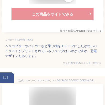
この商品をサイトでみる
価格と在庫を
Amazon
でチェック
>>
コーヒーさん(40代・男性)
ヘリコプターやパトカーなど乗り物をモチーフにしたかわいい
イラストがプリントされているリュックはいかがですか。恐竜
デザインもあります。
全てのおすすめコメント
(
1
件)
>
15th
【公式】オーシャンアンドグラウンド DAYPACK GOODAY OCEAN&GROUND キッズ リュック 子ども こども リュックサック バッグ 男の子 女の子 通学 通園 幼稚園 保育園 小学生 入園 入学 遠足 習い事 軽量 子供 ナイロン XS S M 4425101