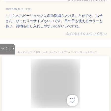
KUMIKAN(40代・女性)
こちらのベビーリュックは名前刺繍も入れることができ、お子
さんにぴったりのサイズもいいです。男の子も使えるカラーも
あり、荷物も出し入れしやすいのがいいですね。
全てのおすすめコメント
(
2
件)
>
SOLD
キッズバッグ 子供リュック バックパック アンパンマン リュックサック 双肩バッグ スクールバッグ 通園バッグ 携帯リュック ショルダーバッグ おしゃれ 可愛い 子供 低学年 男の子 女の子 大容量 軽量 小学生 低学年 幼稚園 通園 入学 遠足 旅行