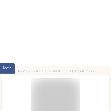
16th
キッズ リュック 男の子 女の子 撥水加工 ねこ うさぎ 恐竜柄 ピンク ベージュ カーキ おしゃれ 柔らか 北欧 保育園 幼稚園 リュックサック 猫 可愛い 軽量 バッグ 通園 1歳 2歳 3歳 4歳 5歳 子供用 ベビー リュック 幼児 かわいい お祝い 誕生日 プレゼント ギフト