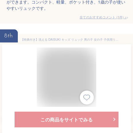
ができます。コンパクト、軽量、ポケット付き、1歳の子が使い
やすいリュックです。
全てのおすすめコメント
(
1
件)
>
8th
【特典付き】洗える DAISUKI キッズ リュック 男の子 女の子 子供用リュック 小学生リュック 女の子 幼児 かわいい おしゃれ 軽量 遠足 旅行 通園バッグ 通園リュック お出かけ アウトドア 3歳 4歳 5歳 6歳 7歳 8歳 8 12 リットル 保育園 幼稚園 小学生 S M L FO エフオー
この商品をサイトでみる