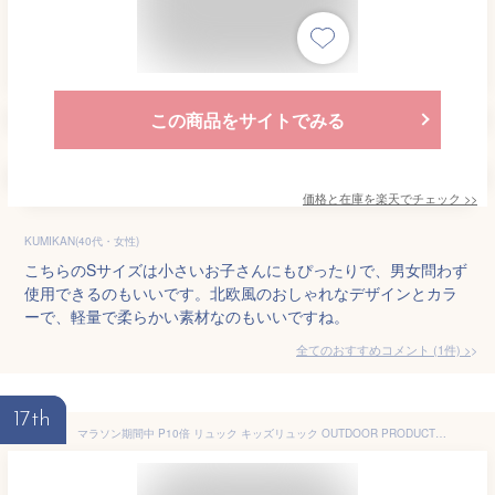
この商品をサイトでみる
価格と在庫を
楽天
でチェック
>>
KUMIKAN(40代・女性)
こちらのSサイズは小さいお子さんにもぴったりで、男女問わず
使用できるのもいいです。北欧風のおしゃれなデザインとカラ
ーで、軽量で柔らかい素材なのもいいですね。
全てのおすすめコメント
(
1
件)
>
17th
マラソン期間中 P10倍 リュック キッズリュック OUTDOOR PRODUCTS リュックキッズ 当店限定 女の子 男の子 スクエア リュック 女子 男子 おしゃれ かわいい アウトドア プロダクツ リュックサック 軽量 小学生 低学年 高学年 A4フラットファイル 送料無料 返品無料 撥水