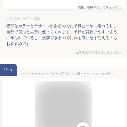
価格と在庫を
楽天
でチェック
>>
ころころあい(40代・女性)
豊富なカラーとデザインがあるのでお子様と一緒に選べるし、
自分で選ぶと大事に使ってくれます。子供が背負いやすいよう
に作られているし、洗濯できるので汚れを気にせず使えるのも
おすすめです。
全てのおすすめコメント
(
1
件)
>
9th
キャラクター リュック ベビー 好評 赤ちゃん用 ベビーリュック 女の子 男の子 ミニリュック かばん キッズリュック 軽い 軽量 かわいい 可愛い ベルト付き サイドポケット 保育園 幼稚園 通園 お出かけ お散歩 旅行 遠足 ベビーファッション ギフト