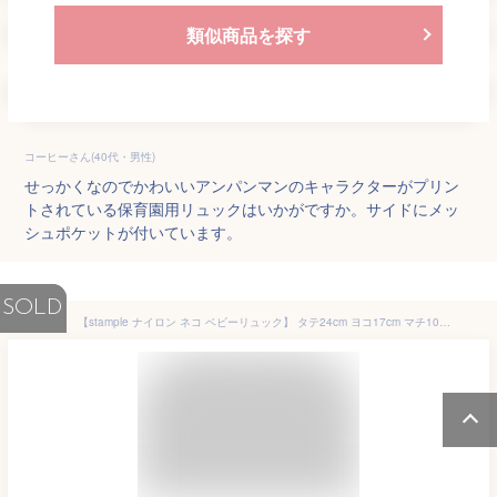
類似商品を探す
コーヒーさん(40代・男性)
せっかくなのでかわいいアンパンマンのキャラクターがプリン
トされている保育園用リュックはいかがですか。サイドにメッ
シュポケットが付いています。
SOLD
【stample ナイロン ネコ ベビーリュック】 タテ24cm ヨコ17cm マチ10cm ◆ グレー マスタード ネイビー 1歳 2歳 3歳 4歳 キャット イエロー 猫 誕生日 出産祝 入園 入学 通学 遠足 お出かけ レッスンバッグ バックパック 習い事 撥水 速乾 スタンプル