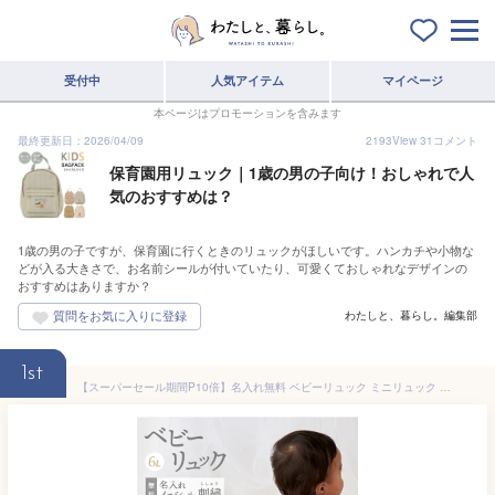
受付中
人気アイテム
マイページ
本ページはプロモーションを含みます
最終更新日：2026/04/09
2193
View
31
コメント
保育園用リュック｜1歳の男の子向け！おしゃれで人
気のおすすめは？
1歳の男の子ですが、保育園に行くときのリュックがほしいです。ハンカチや小物な
どが入る大きさで、お名前シールが付いていたり、可愛くておしゃれなデザインの
おすすめはありますか？
わたしと、暮らし。編集部
1st
【スーパーセール期間P10倍】名入れ無料 ベビーリュック ミニリュック イニシャル 刺繍 出産祝い 1歳誕生日 初節句 一升餅 背守り 一生餅お祝い 内祝い ギフトセット プレゼント 保育園 入園 入学 リュックサック 6L 選び取りカード emoka プレゼント