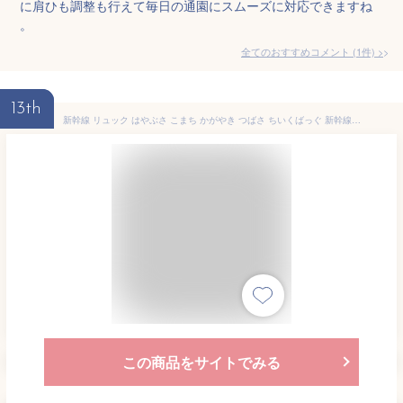
に肩ひも調整も行えて毎日の通園にスムーズに対応できますね
。
全てのおすすめコメント
(
1
件)
>
13th
新幹線 リュック はやぶさ こまち かがやき つばさ ちいくばっぐ 新幹線シリーズ【JR東日本商品化許諾済】グッズ バッグ 子供 バック 電車 撥水 リュックサック 男の子 保育園 遠足 キッズ 子供用 キッズリュックサック バックパック 幼児 3歳 4歳 5歳 入園 子ども
この商品をサイトでみる