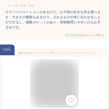
ころころあい(40代・女性)
カラーバリエーションがあるので、お子様の好きな色を選べま
す。大きさの種類もあるので、入れるものや体に合わせること
ができるし、複数ポケットがあり、荷物整理しやすいのもおす
すめです。
全てのおすすめコメント
(
4
件)
>
19th
【最大500円オフクーポン】 子供 リュック リュックサック キッズ リュック 男の子 女の子 幼児 軽い バッグ 子供用リュック 通園バッグ こども 子ども キッズリュック 子供リュック 2歳 3歳 4歳 5歳 かわいい おしゃれ チェストベルト 保育園 リュック キッズ KIDS-RUCK