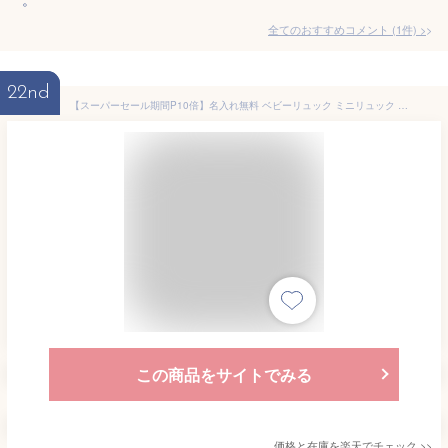
全てのおすすめコメント
(
1
件)
>
22nd
【スーパーセール期間P10倍】名入れ無料 ベビーリュック ミニリュック イニシャル お名前 刺繍 出産祝い 1歳誕生日 初節句 一升餅 背守り 一生餅お祝い 内祝い ギフトセット プレゼント 選び取りカード 保育園 入園 入学 リュックサック 6L ベビー emoka プレゼント
この商品をサイトでみる
価格と在庫を
楽天
でチェック
>>