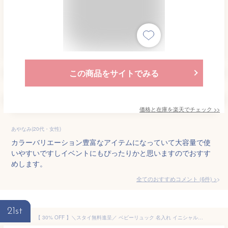
この商品をサイトでみる
価格と在庫を
楽天
でチェック
>>
あやなみ(20代・女性)
カラーバリエーション豊富なアイテムになっていて大容量で使
いやすいですしイベントにもぴったりかと思いますのでおすす
めします。
全てのおすすめコメント
(
6
件)
>
21st
【 30% OFF 】＼スタイ無料進呈／ ベビーリュック 名入れ イニシャルリュック 1才 リュックサック 男の子 女の子 出産祝い 赤ちゃん リュック 誕生日 プレゼント 一升餅 リュック 1歳 リュック 名前入り ベビーリュック 幼稚園 入園グッズ 保育園 孫 赤ちゃん プレゼント