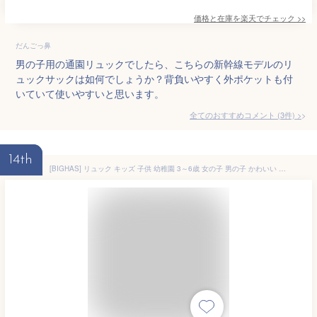
価格と在庫を
楽天
でチェック
>>
だんごっ鼻
男の子用の通園リュックでしたら、こちらの新幹線モデルのリ
ュックサックは如何でしょうか？背負いやすく外ポケットも付
いていて使いやすいと思います。
全てのおすすめコメント
(
3
件)
>
14th
[BIGHAS] リュック キッズ 子供 幼稚園 3～6歳 女の子 男の子 かわいい 無地 柄 恐竜 虹 ユニコーン 洗える 入園 通園 遠足 軽量 撥水 こども アウトドア おしゃれ (働く車/ベージュ)