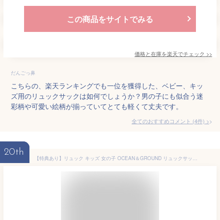
この商品をサイトでみる
価格と在庫を
楽天
でチェック
>>
だんごっ鼻
こちらの、楽天ランキングでも一位を獲得した、ベビー、キッ
ズ用のリュックサックは如何でしょうか？男の子にも似合う迷
彩柄や可愛い絵柄が揃っていてとても軽くて丈夫です。
全てのおすすめコメント
(
4
件)
>
20th
【特典あり】リュック キッズ 女の子 OCEAN＆GROUND リュックサック ジュニア オーシャンアンドグラウンド 軽量 大きめ 通園 10.5L 7L 4.5L ベビー GOODAY 4525101 チェストベルト ハーネス 幼稚園 保育園 小学生 入園 入学 遠足 こども 子供 通学 3サイズ おしゃれ 男の子