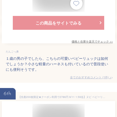
この商品をサイトでみる
価格と在庫を
楽天
でチェック
>>
だんごっ鼻
１歳の男の子でしたら、こちらの可愛いベビーリュックは如何
でしょうか？小さな軽量のハーネスも付いているので普段使い
にも便利そうです。
全てのおすすめコメント
(
1
件)
>
6th
【先着200枚限定★クーポン利用で2786円 9/11 1:59迄】ヌビ ベビーリュック 刺繍入り リュックサック ベビー キッズ 子供 1歳 誕生日 出産祝い 一升餅 リュック ギフト 保育園 幼稚園 女の子 男の子 かわいい お洒落 リンクコーデ tecopeco