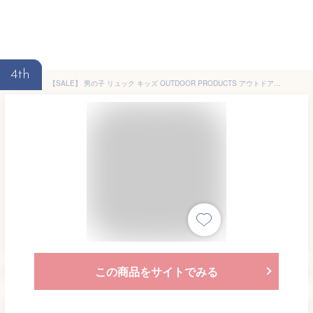
4th
【SALE】 男の子 リュック キッズ OUTDOOR PRODUCTS アウトドアプロダクツ 子ども リュックサック 子供 チアフル 子供用 ハーネス 男の子 こども かっこいい 通園 通園用 幼稚園 保育園 プレゼント 入園 入学 お祝い 通園バッグ 小学校 ジュニア ハーネス
この商品をサイトでみる