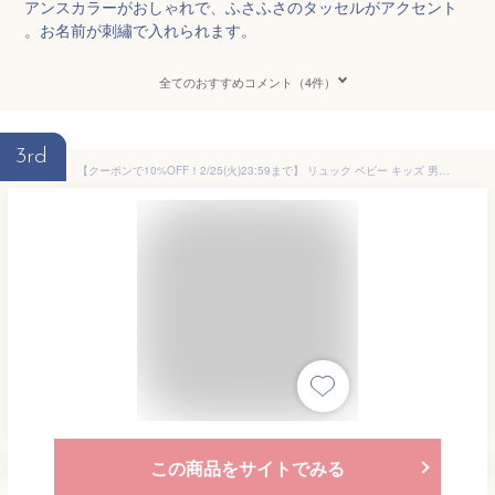
アンスカラーがおしゃれで、ふさふさのタッセルがアクセント
。お名前が刺繡で入れられます。
全てのおすすめコメント（4件）
3rd
【クーポンで10%OFF！2/25(火)23:59まで】 リュック ベビー キッズ 男の子 女の子 ベビーリュック 保育園 リュックサック 7L 5歳 4歳 3歳 2歳 幼稚園 バッグ 通園バッグ 遠足 お出かけ チェストベルト 赤ちゃん 一升餅 出産祝い 誕生日プレゼント トリクシー trixie
この商品をサイトでみる