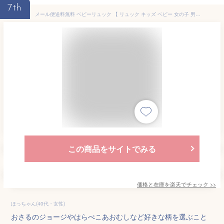
7th
メール便送料無料 ベビーリュック 【 リュック キッズ ベビー 女の子 男の子 リュックサック ミニ 軽量 ジョージ はらぺこあおむし ミッフィー リラックマ サンリオ 幼稚園 保育園 入園 2歳 3歳 4歳 5歳 キッズ かわいい 遠足 旅行 出産祝い 一生餅 お誕生日】敬老の日
この商品をサイトでみる
価格と在庫を
楽天
でチェック
>>
ほっちゃん(40代・女性)
おさるのジョージやはらぺこあおむしなど好きな柄を選ぶこと