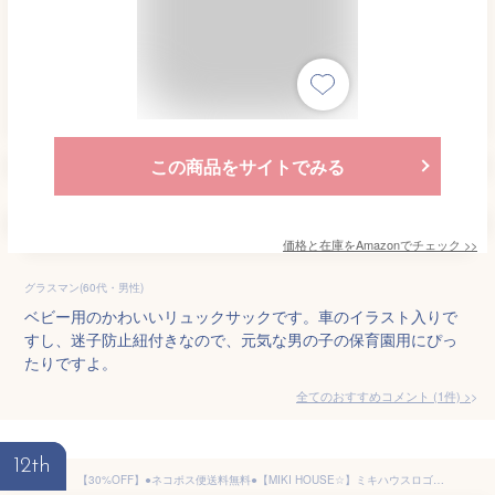
この商品をサイトでみる
価格と在庫を
Amazon
でチェック
>>
グラスマン(60代・男性)
ベビー用のかわいいリュックサックです。車のイラスト入りで
すし、迷子防止紐付きなので、元気な男の子の保育園用にぴっ
たりですよ。
全てのおすすめコメント
(
1
件)
>
12th
【30%OFF】●ネコポス便送料無料●【MIKI HOUSE☆】ミキハウスロゴ☆ベビーリュックフリーサイズ 女の子 男の子 ギフト お誕生日 出産祝い クリスマス 幼稚園 保育園 おむつ入れ一升餅 誕生餅 力餅 お出かけ