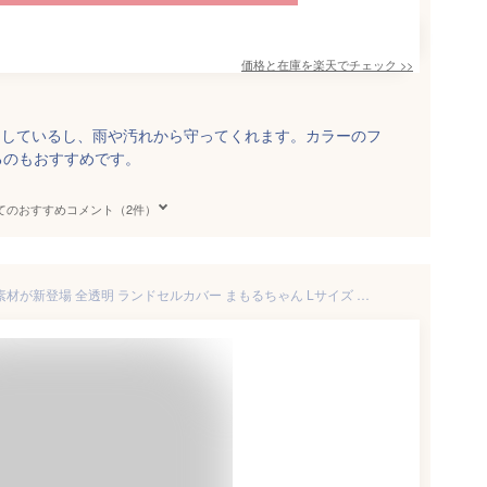
価格と在庫を
楽天
でチェック
>>
りしているし、雨や汚れから守ってくれます。カラーのフ
るのもおすすめです。
てのおすすめコメント（2件）
白くなりにくい 高透明度 PVC素材が新登場 全透明 ランドセルカバー まもるちゃん Lサイズ RZT-1301 RVZ-1400【男の子/女の子/雨/ランドセル カバー/クリア/ランドセル用カバー/防水/撥水/透明カバー/カブセカバー】