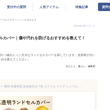
受付中の質問
人気アイテム
特集記事
質問
ージはプロモーションを含みます
79
View
39
コメント
ルカバー｜傷や汚れを防げるおすすめを教えて！
明かつ破れにくい丈夫なランドセルカバーを探しています。反射材が付い
すめを教えてください。
わたしと、暮らし。編集部
[楽天1位 & 6冠] ランドセルカバー 透明 高透明度 反射板付き 7色 カラフル クリア シンプル ランドセル カバー 一年生 女の子 男の子 キッズ 防水 入学準備 新入学 入学祝ランドセル用カバー ちゃいなび アンジュスマイル