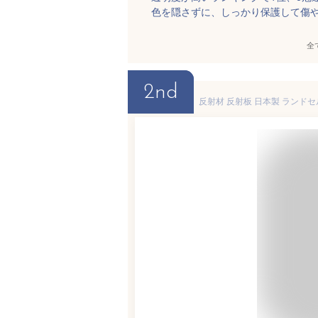
色を隠さずに、しっかり保護して傷
全
2nd