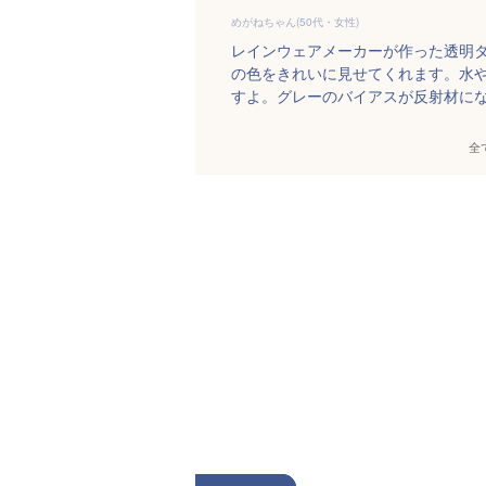
めがねちゃん(50代・女性)
レインウェアメーカーが作った透明
の色をきれいに見せてくれます。水
すよ。グレーのバイアスが反射材に
全