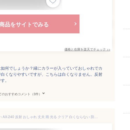
商品をサイトでみる
価格と在庫を
楽天
でチェック
>>
は如何でしょうか？縁にカラーが入っていておしゃれでカ
で白くなりやすいですが、こちらは白くなりません。反射
です。
てのおすすめコメント（3件）
ランドセルカバー 透明 かわいい AX-240 反射 おしゃれ 丈夫 雨 光る クリア 白くならない 防水 人気 シンプル 一年生 女の子 男の子 入学祝 入学 準備 プレゼント 送料無料 傷付き防止 かぶせる 反射材 無地 曇らない 公式 アエトニクス