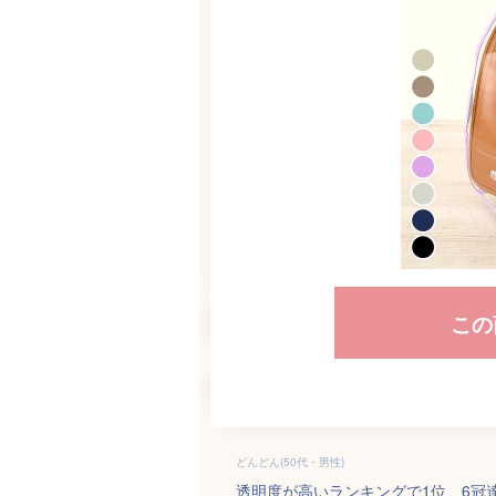
この
どんどん(50代・男性)
透明度が高いランキングで1位、6冠