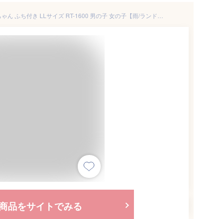
透明ランドセルカバー まもるちゃん ふち付き LLサイズ RT-1600 男の子 女の子【雨/ランドセル カバー/ランドセル用カバー/防水/ブラック/黒/ブラウン/茶色/ピンク/パープル/紫/ブルー/青/レッド/赤/サックス/水色】
商品をサイトでみる