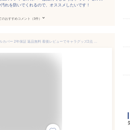
や汚れを防いでくれるので、オススメしたいです！
てのおすすめコメント（3件）
反射材 反射板 日本製 ランドセルカバー 2年保証 返品無料 着後レビューでキャラグッズ2点 透明 送料無料 シンプル 白くならない 男の子 女の子 透明度 国産 レッド ピンク ライトピンク パープル スカイブルー ブルー ブラック