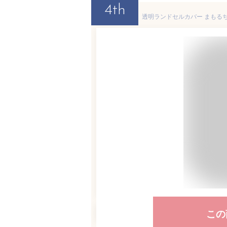
4th
この