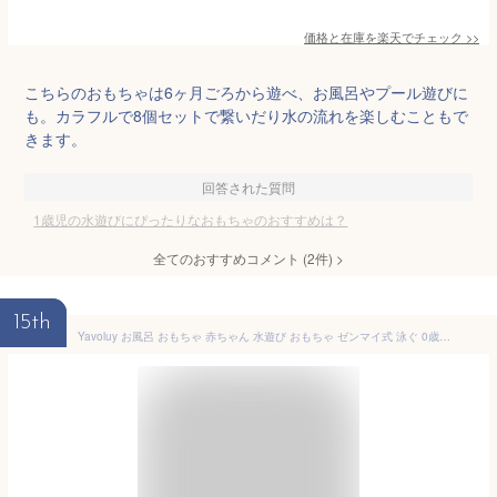
価格と在庫を
楽天
でチェック
>>
こちらのおもちゃは6ヶ月ごろから遊べ、お風呂やプール遊びに
も。カラフルで8個セットで繋いだり水の流れを楽しむこともで
きます。
回答された質問
1歳児の水遊びにぴったりなおもちゃのおすすめは？
全てのおすすめコメント
(
2
件)
>
15th
Yavoluy お風呂 おもちゃ 赤ちゃん 水遊び おもちゃ ゼンマイ式 泳ぐ 0歳 1歳 2歳 3歳 4歳 5歳 6歳 お風呂 プール おもちゃ 子供 男の子 女の子 誕生日プレゼント 出産祝い (ペンギン)