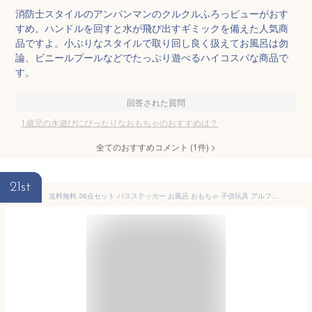
消防士スタイルのアンパンマンのクルクルふろっピューがおす
すめ。ハンドルを回すと水が飛び出すギミックを備えた人気商
品ですよ。小ぶりなスタイルで取り回し良く扱えてお風呂は勿
論、ビニールプールなどでたっぷり遊べるハイコスパな商品で
す。
回答された質問
1歳児の水遊びにぴったりなおもちゃのおすすめは？
全てのおすすめコメント
(
1
件)
>
21st
送料無料 36点セット バスステッカー お風呂 おもちゃ 子供玩具 アルファベット（A-Z）26コと数字（0-9）10コバスステッカー ラーニング お風呂おもちゃ お風呂グッズ 学習収納 お風呂遊び 水遊び 男の子 女の子 知育玩具 1歳 2歳 3歳 暑さ対策 収納袋付き プレゼント 父の日