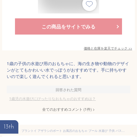
この商品をサイトでみる
価格と在庫を
楽天
でチェック
>>
1歳の子供の水遊び用のおもちゃに、海の生き物や動物のデザイ
ンがとてもかわいい水でっぽうがおすすめです。手に持ちやす
いので楽しく遊んでくれると思います。
回答された質問
1歳児の水遊びにぴったりなおもちゃのおすすめは？
全てのおすすめコメント
(
1
件)
>
13th
プラントイ アザラシのボート お風呂のおもちゃ プール 水遊び 子供 バストイ 赤ちゃん ベビー 出産祝い 誕生日プレゼント 誕生日 男の子 男 女の子 女 おもちゃ 海外 赤ちゃん玩具 お風呂 ベビー玩具 おふろ 玩具 赤ちゃんオモチャ 水おもちゃ 1歳 ギフト 海 ベビーおもちゃ