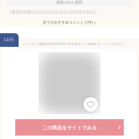
回答された質問
1歳児の水遊びにぴったりなおもちゃのおすすめは？
全てのおすすめコメント
(
1
件)
>
14th
＼クーポンで最大300円OFF★5/18 9:59まで／Sassy サッシー つなげてバケツ お風呂 水遊び おもちゃ プールトイ 6ヶ月から シャワー お風呂おもちゃ お風呂グッズ バストイ お風呂遊び 水遊び プール 夏 男の子 女の子 知育玩具 1歳 2歳 3歳 暑さ対策
この商品をサイトでみる