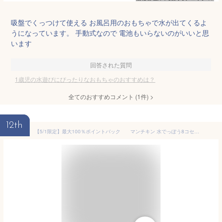
吸盤でくっつけて使える お風呂用のおもちゃで水が出てくるよ
うになっています。 手動式なので 電池もいらないのがいいと思
います
回答された質問
1歳児の水遊びにぴったりなおもちゃのおすすめは？
全てのおすすめコメント
(
1
件)
>
12th
【5/1限定】最大100％ポイントバック マンチキン 水でっぽう8コセット MUNCHKIN【9カ月から おふろのおもちゃ 水遊び プール ごっこあそび】【送料無料 沖縄・一部地域を除く】 クリスマス