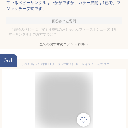
ているベビーサンダルはいかがですか。カラー展開は4色で、マ
ジックテープ式です。
回答された質問
【1歳頃のベビーに】安全性重視のおしゃれなファーストシューズ【サ
マーサンダル】のおすすめは？
全てのおすすめコメント
(
1
件)
>
3rd
【5/9 20時〜 300円OFFクーポン対象！】 セール イフミー 公式 スニーカー サンダル ifme nature ほうき星サマーシューズ 11.5cm〜13cm 赤ちゃん 女の子 男の子 ナチュレ 20-5322