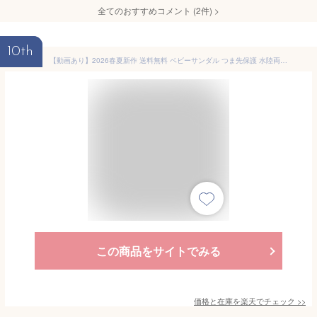
全てのおすすめコメント
(
2
件)
>
10th
【動画あり】2026春夏新作 送料無料 ベビーサンダル つま先保護 水陸両用 new balance ニューバランス 208 Hook and Loop キッズ ベビー 子供 マジックテープ ベルクロ 男の子 女の子 シューズ 靴 ビーチサンダル 海 川 プール 水遊び 海水浴 黒
この商品をサイトでみる
価格と在庫を
楽天
でチェック
>>