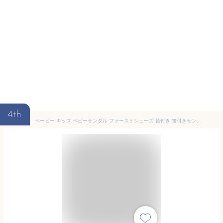
4th
ベービー キッズ ベビーサンダル ファーストシューズ 笛付き 笛付きサンダル クマ 女の子 男の子 赤ちゃん 新生児 マジックテープ ルームシューズ 通気 歩きやすい 軽い 痛くない カジュアル 通園 通学 アウトドア 夏 かわいい