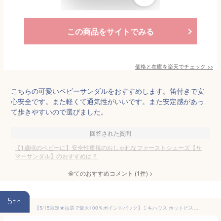
この商品をサイトでみる
価格と在庫を
楽天
でチェック
>>
こちらの可愛いベビーサンダルをおすすめします。笛付きで安
心安全です。また軽くて通気性がいいです。また安定感があっ
て歩きやすいので選びました。
回答された質問
【1歳頃のベビーに】安全性重視のおしゃれなファーストシューズ【サ
マーサンダル】のおすすめは？
全てのおすすめコメント
(
1
件)
>
5th
【5/15限定★抽選で最大100％ポイントバック】ミキハウス ホットビスケッツ ファーストシューズ ベビーサンダル メッシュ ベビーシューズ ダブルラッセル 夏用 赤ちゃん 靴 11.5 12 12.5 13 13.5cm 出産祝い ギフト 男の子 女の子 箱付き