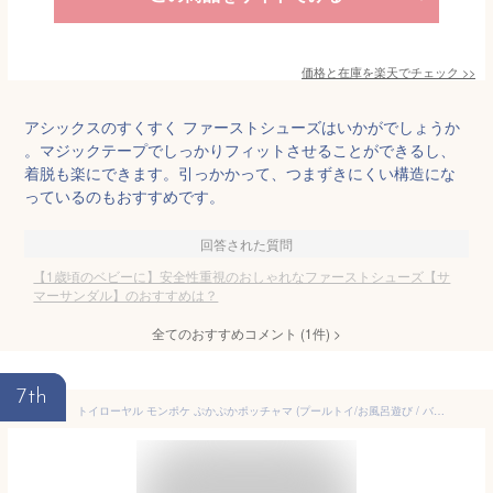
価格と在庫を
楽天
でチェック
>>
アシックスのすくすく ファーストシューズはいかがでしょうか
。マジックテープでしっかりフィットさせることができるし、
着脱も楽にできます。引っかかって、つまずきにくい構造にな
っているのもおすすめです。
回答された質問
【1歳頃のベビーに】安全性重視のおしゃれなファーストシューズ【サ
マーサンダル】のおすすめは？
全てのおすすめコメント
(
1
件)
>
7th
トイローヤル モンポケ ぷかぷかポッチャマ (プールトイ/お風呂遊び / バストイ) ビーズ入り ポケモン ( 水遊び / おもちゃ ) シャカシャカ音 ラトル