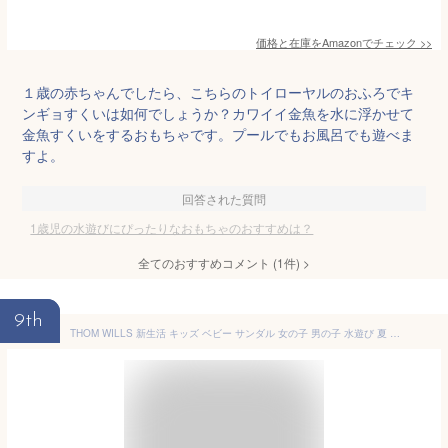
価格と在庫を
Amazon
でチェック
>>
１歳の赤ちゃんでしたら、こちらのトイローヤルのおふろでキ
ンギョすくいは如何でしょうか？カワイイ金魚を水に浮かせて
金魚すくいをするおもちゃです。プールでもお風呂でも遊べま
すよ。
回答された質問
1歳児の水遊びにぴったりなおもちゃのおすすめは？
全てのおすすめコメント
(
1
件)
>
9th
THOM WILLS 新生活 キッズ ベビー サンダル 女の子 男の子 水遊び 夏 プール 海水浴 川 靴 ファーストシューズ 赤ちゃん 子供 保育園 履きやすい 散歩 プレゼント ギフト