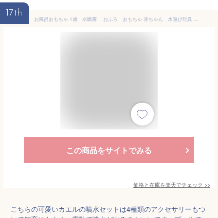
17th
お風呂おもちゃ 1歳 水噴霧 おふろ おもちゃ 赤ちゃん 水遊び玩具 カエル噴水おもちゃ 動物玩具 子供 風呂 入浴 夏 スイミングプール セット 人気 知育玩具 誕生日 プレゼント 6歳以上（4種類のアクセサリー付き） クリスマスプレゼント
この商品をサイトでみる
価格と在庫を
楽天
でチェック
>>
こちらの可愛いカエルの噴水セットは4種類のアクセサリーもつ