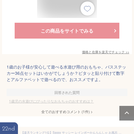
この商品をサイトでみる
価格と在庫を
楽天
でチェック
>>
1歳のお子様が安心して遊べる水遊び用のおもちゃ、バスステッ
カー36点セットはいかがでしょうか？ピタッと貼り付けて数字
とアルファベットで遊べるので、おススメですよ。
回答された質問
1歳児の水遊びにぴったりなおもちゃのおすすめは？
全てのおすすめコメント
(
1
件)
>
22nd
【楽天ランキング1位】Sassy サッシー レインボーかんらんしゃ お風呂 水遊び おもちゃ プールトイ 6ヶ月から シャワー お風呂おもちゃ お風呂グッズ バストイ お風呂遊び 水遊び プール 知育玩具 1歳 2歳 3歳 暑さ対策