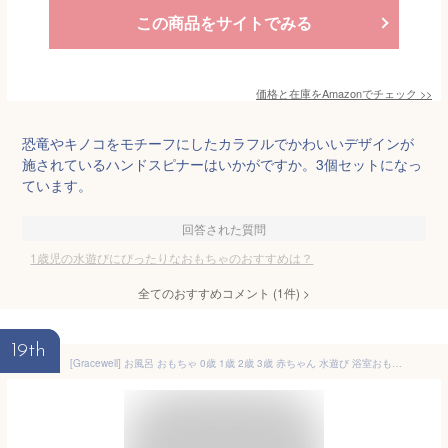
この商品をサイトでみる
価格と在庫を
Amazon
でチェック
>>
恐竜やキノコをモチーフにしたカラフルでかわいいデザインが
施されているハンドスピナーはいかがですか。3個セットになっ
ています。
回答された質問
1歳児の水遊びにぴったりなおもちゃのおすすめは？
全てのおすすめコメント
(
1
件)
>
19th
[Gracewell] お風呂 おもちゃ 0歳 1歳 2歳 3歳 赤ちゃん 水遊び 浴室おもちゃ 人気 可愛い 子供 男の子 女の子 出産祝い 誕生日 プレゼント (3個セット 動物)