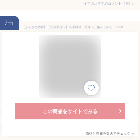
全てのおすすめコメント
(
1
件)
>
7th
【ふるさと納税】【完全手延べ】黒滝村発 手延べ三輪そうめん 2000g(50g×40束)_ そうめん 素麺 手延べ 三輪 麺類 乾麺 人気 おすすめ 送料無料 贈答 ギフト にゅう麺 三輪素麺 ブランド 【1229898】
この商品をサイトでみる
価格と在庫を
楽天
でチェック
>>