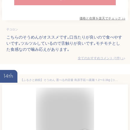
価格と在庫を
楽天
でチェック
>>
子コロン
こちらのそうめんがオススメです｡口当たりが良いので食べやす
いです｡ツルツルしているので舌触りが良いです｡モチモチとし
た食感なので噛み応えがあります｡
全てのおすすめコメント
(
1
件)
>
14th
【ふるさと納税】そうめん 選べる内容量 島原手延べ素麺 1.2〜3.3kg [コロニーエンタープライズ 長崎県 雲仙市 item1487] 素麺 手延べそうめん 手延そうめん 麺 1.2kg 2.2kg 3.3kg レビューキャンペーン