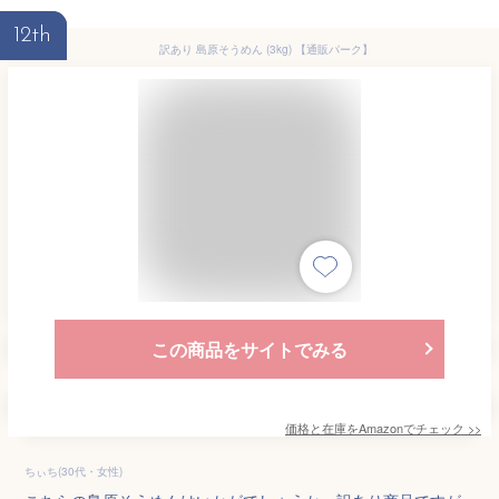
12th
訳あり 島原そうめん (3kg) 【通販パーク】
この商品をサイトでみる
価格と在庫を
Amazon
でチェック
>>
ちぃち(30代・女性)