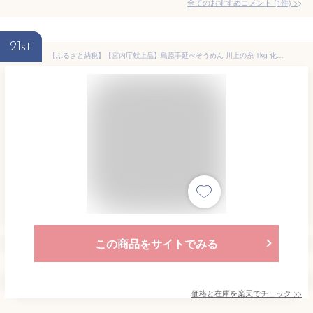
全てのおすすめコメント
(
1
件)
>
21st
【ふるさと納税】【宮内庁献上品】島原手延べそうめん 川上の糸 1kg 化粧箱入 / そうめん 素麺 麺 乾麺 めん 島原そうめん 手延べそうめん / 南島原市 / 川上製麺 [SCM029]
この商品をサイトでみる
価格と在庫を
楽天
でチェック
>>