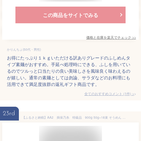
この商品をサイトでみる
価格と在庫を
楽天
でチェック
>>
かりんちょ(50代・男性)
お得にたっぷり１ｋｇいただける訳ありグレードのふしめんタ
イプ素麺がおすすめ。手延べ処理時にできる、ふしを用いてい
るのでツルっと口当たりの良い美味しさを風味良く味わえるの
が嬉しい。通常の素麺としては勿論、サラダなどのお料理にも
活用できて満足度抜群の返礼ギフト商品です。
全てのおすすめコメント
(
1
件)
>
23rd
【ふるさと納税】AA2 揖保乃糸 特級品 900g 50g×18束 そうめん ギフト 新物 特級 黒帯 いぼのいと 素麺 そうめん そーめん ソーメン 木箱 化粧箱 揖保の糸 自宅用 贈答