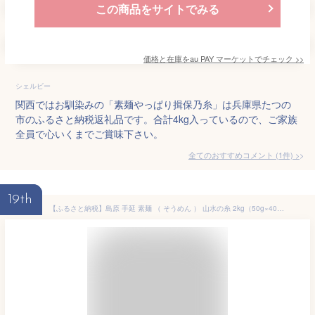
この商品をサイトでみる
価格と在庫を
au PAY マーケット
でチェック
>>
シェルビー
関西ではお馴染みの「素麺やっぱり揖保乃糸」は兵庫県たつの
市のふるさと納税返礼品です。合計4kg入っているので、ご家族
全員で心いくまでご賞味下さい。
全てのおすすめコメント
(
1
件)
>
19th
【ふるさと納税】島原 手延 素麺 （ そうめん ） 山水の糸 2kg（50g×40束）【 そうめん 素麺 お中元 送料無料 島原市 】