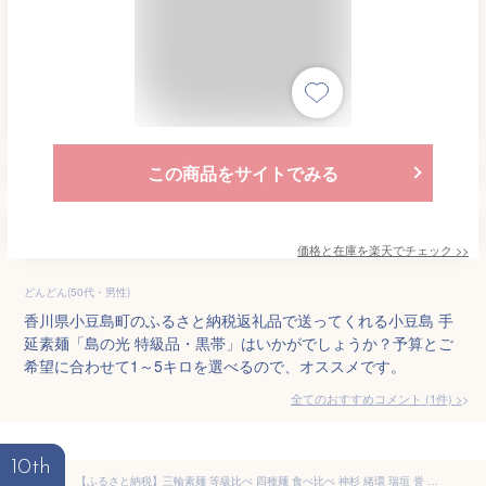
この商品をサイトでみる
価格と在庫を
楽天
でチェック
>>
どんどん(50代・男性)
香川県小豆島町のふるさと納税返礼品で送ってくれる小豆島 手
延素麺「島の光 特級品・黒帯」はいかがでしょうか？予算とご
希望に合わせて1～5キロを選べるので、オススメです。
全てのおすすめコメント
(
1
件)
>
10th
【ふるさと納税】三輪素麺 等級比べ 四種麺 食べ比べ 神杉 緒環 瑞垣 誉 800g（50g×16 束）／ 木箱 素麺 そうめん 高級 中元 歳暮 ギフト 奈良 人気 贈り物 御挨拶 内祝い 御祝い