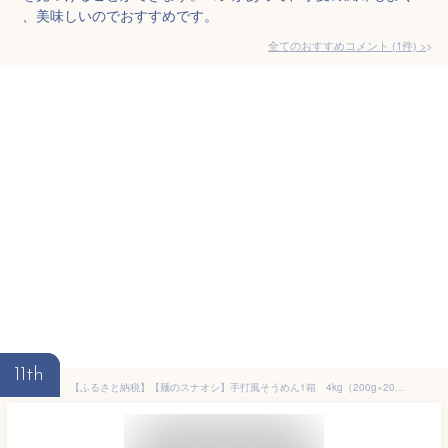
、美味しいのでおすすめです。
全てのおすすめコメント
(
1
件)
>
11th
【ふるさと納税】【麺のスナオシ】手打風そうめん1箱 4kg（200g×20袋）（乾麺）【素麺 麺 長期保存 保存食 防災 人気 大容量 水戸市 茨城県】（BY-9）