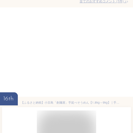
全てのおすすめコメント
(
1
件)
>
16th
【ふるさと納税】小豆島「創麺屋」手延べそうめん【1.8kg～9kg】 | 手延 手延べ 小豆島 そーめん 内祝い ギフト贈答 プレゼント お取り寄せ グルメ 乾燥 化粧箱入り 香川 香川県 小豆島町 ソーメン 小豆島そうめん 手延素麺 ご当地 贈り物 お土産 乾麺 麺類 麺