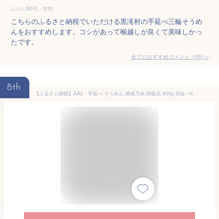
ぷりん(50代・女性)
こちらのふるさと納税でいただける黒滝村の手延べ三輪そうめ
んをおすすめします。コシがあって喉越しが良くて美味しかっ
たです。
全てのおすすめコメント
(
1
件)
>
8th
【ふるさと納税】AA2 手延べ そうめん 揖保乃糸 特級品 900g 50g×18束 【 そうめん ギフト 新物 特級 黒帯 いぼのいと 素麺 そうめん そーめん ソーメン 木箱 化粧箱 揖保の糸 自宅用 贈答 】