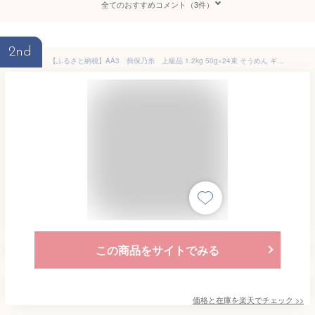
全てのおすすめコメント（3件）
2nd
【ふるさと納税】AA3 揖保乃糸 上級品 1.2kg 50g×24束 そうめん ギフト 新物 上級 高級 赤帯 いぼのいと 素麺 そうめん そーめん ソーメン 木箱 化粧箱 揖保の糸 贈答 自宅用
この商品をサイトでみる
価格と在庫を
楽天
でチェック
>>