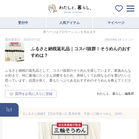
受付中
人気アイテム
マイページ
本ページはプロモーションを含みます
最終更新日：2025/07/22
266
View
29
コメント
ふるさと納税返礼品｜コスパ抜群！そうめんのおす
すめは？
ふるさと納税の返礼品として、コスパ抜群のそうめんを探しています。家族みんな
が好きで、特に夏場にたくさん消費するため、美味しくてお得なものを選びたいと
思っています。品質が良く、量もたっぷりあるおすすめのそうめんを教えてくださ
い。
わたしと、暮らし。編集部
1st
【ふるさと納税】【完全手延べ】黒滝村発 手延べ三輪そうめん 2000g(50g×40束)【1229898】