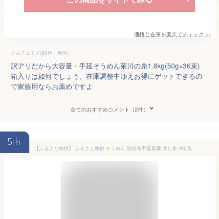
価格と在庫を
楽天
でチェック
>>
ドルチェ王子(60代・男性)
訳アリだから大容量・手延そうめん菊川の糸1.8kg(50g×36束)
箱入りは如何でしょう。在庫調整中ゆえお得にゲットできるの
で家族用ならお薦めですよ
全てのおすすめコメント（2件）
5th
【ふるさと納税】 ふるさと納税 そうめん 淡路島手延素麺 淡じ糸 2kg化粧箱