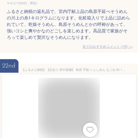
ヤギヌマ(50代・男性)
ふるさと納税の返礼品で、宮内庁献上品の島原手延べそうめん
の川上の糸1キログラムになります。化粧箱入りで上品に詰めら
れていて、乾燥そうめん、島原そうめんとかの呼称があって、
強いコシと爽やかなのどごしを楽しめます。高品質で家族がそ
ろって楽しめて贅沢なそうめんになります。
全てのおすすめコメント
(
1
件)
>
22nd
【ふるさと納税】【訳あり 田中製麺】 島原 手延べ ふしめん なごみ 約 1kg / そうめん 素麺 ふし 麺 乾麺 ギフト / 南島原市 / 贅沢宝庫 [SDZ008]