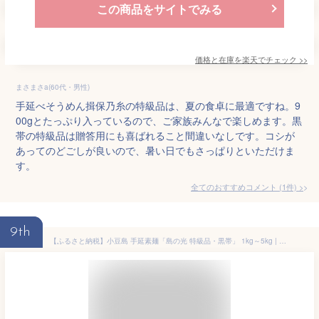
この商品をサイトでみる
価格と在庫を
楽天
でチェック
>>
まさまさa(60代・男性)
手延べそうめん揖保乃糸の特級品は、夏の食卓に最適ですね。9
00gとたっぷり入っているので、ご家族みんなで楽しめます。黒
帯の特級品は贈答用にも喜ばれること間違いなしです。コシが
あってのどごしが良いので、暑い日でもさっぱりといただけま
す。
全てのおすすめコメント
(
1
件)
>
9th
【ふるさと納税】小豆島 手延素麺「島の光 特級品・黒帯」 1kg～5kg | 麺 食品 加工食品 人気 おすすめ 送料無料