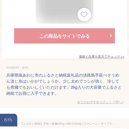
この商品をサイトでみる
価格と在庫を
楽天
でチェック
>>
chai(50代・女性)
兵庫県南あわじ市のふるさと納税返礼品の淡路島手延べそうめ
ん淡じ糸はいかがでしょうか。少し太めでコシが強く、冷して
も煮麺でもおいしくいただけます。2kg入りの大容量でふるさと
納税でお得に入手できます。
全てのおすすめコメント
(
1
件)
>
6th
【ふるさと納税】手延べ素麺200g×3袋 計600g [コロニーエンタープライズ 長崎県 雲仙市 item1310] 麺 そうめん 素麺 手延 手延そうめん 雲仙 レビューキャンペーン