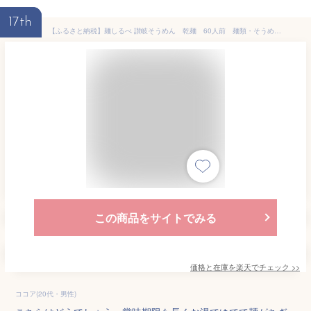
17th
【ふるさと納税】麺しるべ 讃岐そうめん 乾麺 60人前 麺類・そうめん・素麺・なめらか・ギフト
この商品をサイトでみる
価格と在庫を
楽天
でチェック
>>
ココア(20代・男性)