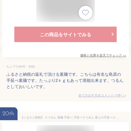
この商品をサイトでみる
価格と在庫を
楽天
でチェック
>>
ちょプラ(40代・女性)
ふるさと納税の返礼で頂ける素麺です。こちらは有名な島原の
手延べ素麺です。たっぷり2ｋｇもあって堪能出来ます。つるん
としておいしいです。
全てのおすすめコメント
(
1
件)
>
20th
【ふるさと納税】 そうめん 素麺 手延べ 手延べそうめん 最上の手延べそうめん 1kg 3kg 4kg 5kg 9kg 最上手延素麺 《30日以内に発送予定(土日祝除く)》 岡山県 浅口市 送料無料 ソウメン 麺 手のべ てのべ にゅうめん