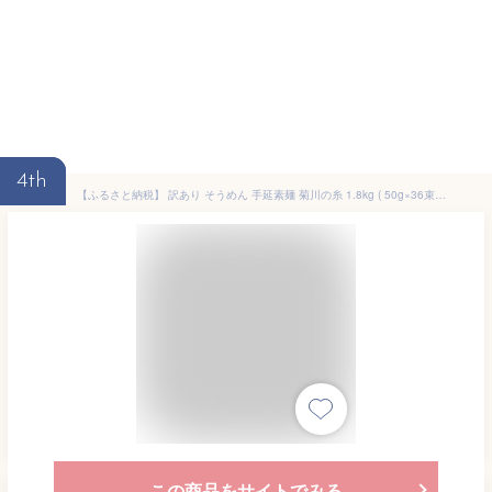
4th
【ふるさと納税】 訳あり そうめん 手延素麺 菊川の糸 1.8kg ( 50g×36束 ) ソーメン にゅうめん にも お取り寄せグルメ 下関 山口 お中元 お歳暮 夏 ギフト 贈り物 贈答 内祝い 結婚内祝い 出産内祝い お返し 父の日 プレゼント お手軽 お祝い 簡単 調理 夏 夏休み お盆
この商品をサイトでみる