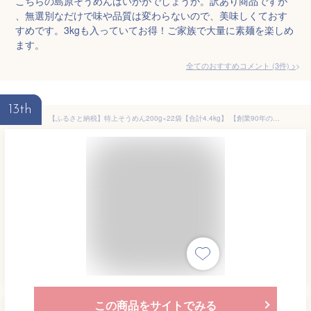
こちらの島原そうめんはいかがでしょうか。訳あり商品ですが
、無選別なだけで味や品質は変わらないので、美味しくておす
すめです。3kgも入っていてお得！ご家族で大量に素麺を楽しめ
ます。
全てのおすすめコメント
(
3
件)
>
13th
【ふるさと納税】特上そうめん200g×22袋【合計4.4kg】 【創業90年の匠の技】 贈答・ギフトにもおすすめ そうめん 素麺 乾麺 佐賀県 鹿島市 そうめん 素麺 ヌードル 石橋製麺所 冷麺 ギフト 贈答 贈り物 プレゼント お中元 お歳暮 父の日 母の日 敬老の日 お祝い B-596
この商品をサイトでみる