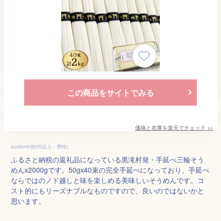
この商品をサイトでみる
価格と在庫を
楽天
でチェック
>>
aualone(80代以上・男性)
ふるさと納税の返礼品になっている黒滝村発・手延べ三輪そう
めんx2000gです。50gx40束の完全手延べになっており、手延べ
ならではのノド越しと味を楽しめる美味しいそうめんです。コ
スト的にもリーズナブルなものですので、良いのではないかと
思います。