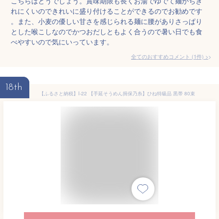
こちらはどうでしょう。賞味期限も長くお湯でゆでて麺がちぎ
れにくいのできれいに盛り付けることができるのでお勧めです
。また、小麦の優しい甘さを感じられる麺に腰がありさっぱり
とした喉こしなのでかつおだしともよく合うので暑い日でも食
べやすいので気にいっています。
全てのおすすめコメント
(
1
件)
>
18th
【ふるさと納税】I-22 【手延そうめん揖保乃糸】ひね特級品 黒帯 80束