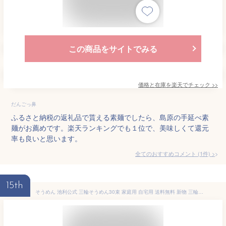
この商品をサイトでみる
価格と在庫を
楽天
でチェック
>>
だんごっ鼻
ふるさと納税の返礼品で貰える素麺でしたら、島原の手延べ素
麺がお薦めです。楽天ランキングでも１位で、美味しくて還元
率も良いと思います。
全てのおすすめコメント
(
1
件)
>
15th
そうめん 池利公式 三輪そうめん30束 家庭用 自宅用 送料無料 新物 三輪素麺 そーめん 手延べ にゅうめん 煮麺 お得用 お徳用 業務用 紙箱 流しそうめん レシピ アレンジ まとめ買い 食品 食べ物 保存用