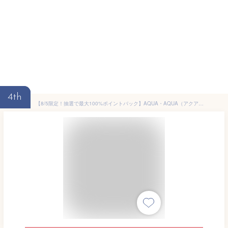
4th
【8/5限定！抽選で最大100%ポイントバック】AQUA・AQUA（アクア・アクア）オーガニッククッションコンパクト SPF35／PA+++（リフィル＆ケース）| クッションファンデ AQUAAQUA ネコポス 送料無料 アクアアクア