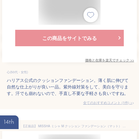
この商品をサイトでみる
価格と在庫を
楽天
でチェック
>>
心(50代・女性)
ハリアス公式のクッションファンデーション。薄く肌に伸びて
自然な仕上がりが良い一品。紫外線対策をして、美白を守りま
す。汗でも崩れないので、手直し不要な手軽さも良いですね。
全てのおすすめコメント
(
1
件)
>
14th
【正規品】 MISSHA ミシャ M クッション ファンデーション（マット） 韓国 コスメ クッションファンデ レフィル ベースメイク シミ シワ ハリ 肌に優しい 崩れにくい 長時間キープ エアインパフ ベースメイク マット 本体メール便 送料無料 代引き不可