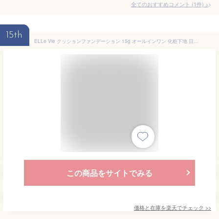
全てのおすすめコメント
(
1
件)
>
15th
ELLe Vie クッションファンデーション 15g オールインワン 化粧下地 日焼け止め SPF30 PA+++ 保湿 日本製 W幹細胞 スーパーモイスト ビタミンC NMNホワイトニング クッション ファンデ エルヴィ (T)
この商品をサイトでみる
価格と在庫を
楽天
でチェック
>>