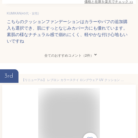
価格と在庫を
楽天
でチェック
>>
KUMIKAN(40代・女性)
こちらのクッションファンデーションはカラーやパフの追加購
入も選択でき、肌にすっとなじみカバー力にも優れています。
素肌の様なナチュラル感で崩れにくく、軽やかな付け心地もい
いですね
全てのおすすめコメント（2件）
3rd
【リニューアル】 レブロン カラーステイ ロングウェア UV クッション ファンデーション 003 ヌード SPF50+ PA++++ 12.5mL クッションファンデ くずれない ツヤ肌 カバー力 透明感 保湿 毛穴 美白 崩れにくい