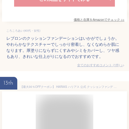
価格と在庫を
Amazon
でチェック
>>
ころころあい(40代・女性)
レブロンのクッションファンデーションはいかがでしょうか。
やわらかなテクスチャーでしっかり密着し、なくなめらか肌に
なります。厚塗りにならずにくすみやシミをカバーし、ツヤ感
もあり、きれいな仕上がりになるのでおすすめです。
全てのおすすめコメント
(
1
件)
>
13th
【最大30％OFFクーポン】 HARIAS ハリアス 公式 クッションファンデ レフィル 詰替え用 ファンデーション 高濃度 フラバンジェノール SPF50+ PA+++ UV 美白 保湿 シワ 改善 シミ 予防 ニキビ 肌荒れ ナイアシンアミド 詰替え