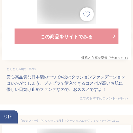
この商品をサイトでみる
価格と在庫を
楽天
でチェック
>>
どんどん(50代・男性)
安心高品質な日本製の一つで4役のクッションファンデーション
はいかがでしょう。プチプラで購入できるコスパが高いお肌に
優しい日焼け止めファンデなので、おススメですよ！
全てのおすすめコメント
(
2
件)
>
9th
fwee(フィー) 【クッション3種】 (クッションエッグフィットカバー 02 ヌード)