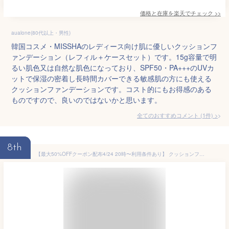
価格と在庫を
楽天
でチェック
>>
aualone(80代以上・男性)
韓国コスメ・MISSHAのレディース向け肌に優しいクッションフ
ァンデーション（レフィル＋ケースセット）です。15g容量で明
るい肌色又は自然な肌色になっており、SPF50・PA+++のUVカ
ットで保湿の密着し長時間カバーできる敏感肌の方にも使える
クッションファンデーションです。コスト的にもお得感のある
ものですので、良いのではないかと思います。
全てのおすすめコメント
(
1
件)
>
8th
【最大50%OFFクーポン配布4/24 20時〜利用条件あり】 クッションファンデーション 日本製 SPF30 +++ クッションファンデ W幹細胞 スーパーモイスト ナチュラル ライト 日焼け止め 化粧下地 保湿 1000円ポッキリ