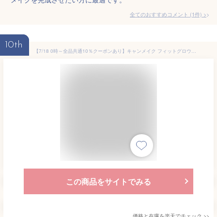
全てのおすすめコメント
(
1
件)
>
10th
【7/18 0時～全品共通10％クーポンあり】キャンメイク フィットグロウクッション 水分感 透明つや肌 みずみずしい ヨレにくい＜CAN MAKE／キャンメイク＞【正規品】【メール便1通3個まで可】【ギフト対応可】
この商品をサイトでみる
価格と在庫を
楽天
でチェック
>>