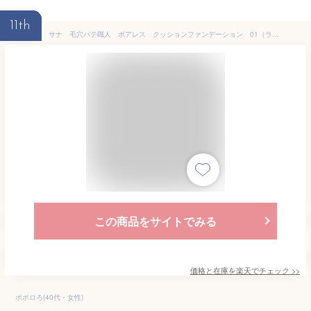
11th
サナ 毛穴パテ職人 ポアレス クッションファンデーション 01（ライトベージュ）12g
この商品をサイトでみる
価格と在庫を
楽天
でチェック
>>
ポポロろ(40代・女性)