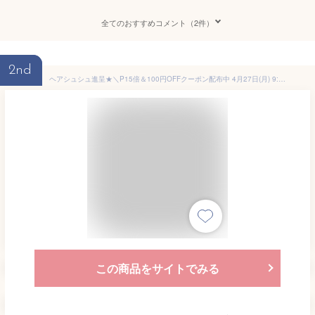
全てのおすすめコメント（2件）
2nd
ヘアシュシュ進呈★＼P15倍＆100円OFFクーポン配布中 4月27日(月) 9:59まで／【hince公式】カバーマスターピンククッション / セカンドスキンメッシュマットクッション / セカンドスキングロウクッション / 本品 / 本品+レフィル / クッションファンデ
この商品をサイトでみる