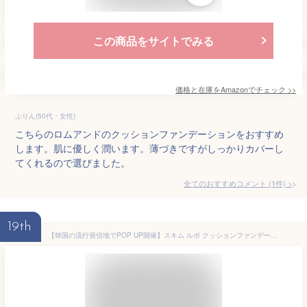
この商品をサイトでみる
価格と在庫を
Amazon
でチェック
>>
ぷりん(50代・女性)
こちらのロムアンドのクッションファンデーションをおすすめ
します。肌に優しく潤います。薄づきですがしっかりカバーし
てくれるので選びました。
全てのおすすめコメント
(
1
件)
>
19th
【韓国の流行発信地でPOP UP開催】スキム ルポ クッションファンデーション #21 ナチュラル [ 韓国 ファンデーション クッションファンデ 崩れにくい 冬 SPF50 PA+++ ベタつかない 高保湿 薄付き 敏感肌 しみ シワ 毛穴 目立たない cica ナイアシンアミド cushion foundation ] (#21 ナチュラル)