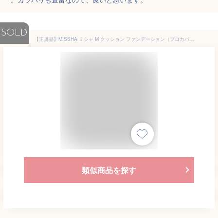
SOLD
【正規品】MISSHA ミシャ M クッション ファンデーション（プロカバー）レフィルのみ 15g SPF50 PA+++ 保湿 カバー 肌に優しい 敏感肌 肌悩み 韓国コスメ 大人クッションファンデ 密着 長時間カバー 本体 化粧品 メール便 送料無料 代引き不可
類似商品を探す