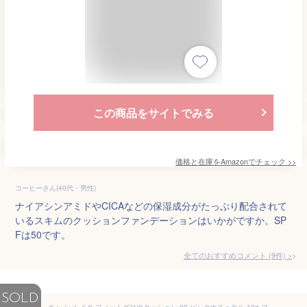
この商品をサイトでみる
価格と在庫を
Amazon
でチェック
>>
コーヒーさん(40代・男性)
ナイアシンアミドやCICAなどの保湿成分がたっぷり配合されて
いるスキムのクッションファンデーションはいかがですか。SP
Fは50です。
全てのおすすめコメント
(
9
件)
>
SOLD
キャ ンメ イク フィットグロウクッション 03 ピンクナチュラル 10g ファンデーション クッションファンデーション ツヤ肌 薄膜 しずく型パフ付 SPF50+ PA+++