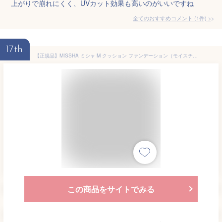
上がりで崩れにくく、UVカット効果も高いのがいいですね
全てのおすすめコメント
(
1
件)
>
17th
【正規品】MISSHA ミシャ M クッション ファンデーション（モイスチャー）レフィルのみ 15g SPF50 PA+++ 保湿 カバー 肌に優しい 敏感肌 ハリ シミ シワ 肌悩み 韓国コスメ クッションファンデ モイスチャー 本体 化粧品 メール便 送料無料 代引き不可
この商品をサイトでみる