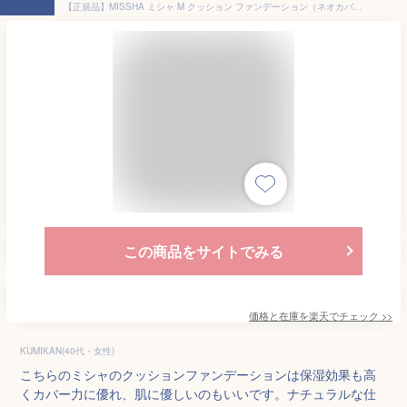
【正規品】MISSHA ミシャ M クッション ファンデーション（ネオカバー）レフィルのみ 15g SPF50 PA+++ 保湿 カバー 肌に優しい 敏感肌 肌悩み 韓国コスメ 大人クッションファンデ プロ級 密着 長時間カバー 本体 化粧品 メール便 送料無料 代引き不可
この商品をサイトでみる
価格と在庫を
楽天
でチェック
>>
KUMIKAN(40代・女性)
こちらのミシャのクッションファンデーションは保湿効果も高
くカバー力に優れ、肌に優しいのもいいです。ナチュラルな仕