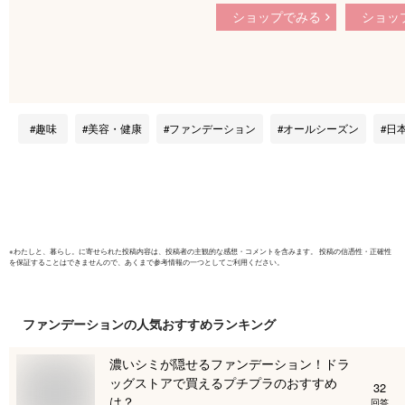
キンクッション 01
OFFクー
ショップでみる
ショッ
ライトベージュ 15g
4月27日(月
/ クッションファン
で／【hin
デーション 崩れにく
バーマス
い カバー力
クッション
ドスキン
ットクッシ
趣味
美容・健康
ファンデーション
オールシーズン
日
カンドス
クッション 
本品+レフィ
ションフ
※
わたしと、暮らし。
に寄せられた投稿内容は、投稿者の主観的な感想・コメントを含みます。 投稿の信憑性・正確性
を保証することはできませんので、あくまで参考情報の一つとしてご利用ください。
ファンデーション
の人気おすすめランキング
濃いシミが隠せるファンデーション！ドラ
ッグストアで買えるプチプラのおすすめ
32
は？
回答