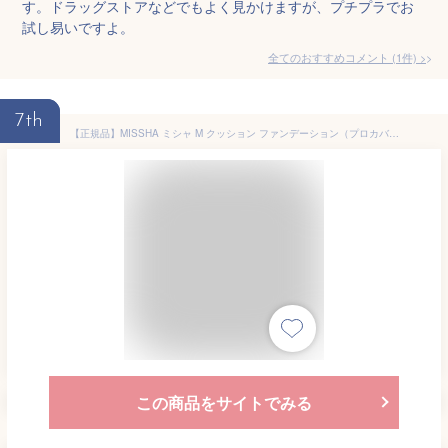
す。ドラッグストアなどでもよく見かけますが、プチプラでお
試し易いですよ。
全てのおすすめコメント
(
1
件)
>
7th
【正規品】MISSHA ミシャ M クッション ファンデーション（プロカバー）レフィル＋ケースセット 15g SPF50 PA+++ 保湿 カバー 肌に優しい 敏感肌 肌悩み 韓国コスメ 大人クッションファンデ 密着 長時間カバー 本体 化粧品 メール便 送料無料 代引き不可
この商品をサイトでみる