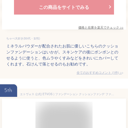
この商品をサイトでみる
価格と在庫を
楽天
でチェック
>>
ちゃぺ大好き(50代・女性)
ミネラルパウダーが配合されたお肌に優しいこちらのクッショ
ンファンデーションはいかが。スキンケアの後にポンポンとの
せるように使うと、色ムラやくすみなどをきれいにカバーして
くれます。石けんで落とせるのもお勧めです。
全てのおすすめコメント
(
1
件)
>
5th
エトヴォス 公式( ETVOS ) ファンデーション クッションファンデ ファンデ 敏感肌 ツヤ肌 日本製 UV 保湿 低刺激 カバー力 高保湿 「ミネラルグロウスキンクッション（ケース＋パフ付）」 SPF32 PA+++ 【30日間返品保証】