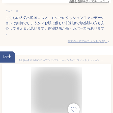
価格と在庫を
楽天
でチェック
>>
だんごっ鼻
こちらの人気の韓国コスメ、ミシャのクッションファンデーシ
ョンは如何でしょうか？お肌に優しい低刺激で敏感肌の方も安
心して使えると思います。保湿効果が高くカバー力もあります
。
全てのおすすめコメント
(
2
件)
>
18th
【正規品】rom&nd(ロムアンド) ブルームインカバーフィットクッション 21N ナチュラルベージュ