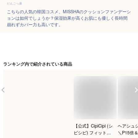
だんごっ鼻
こちらの人気の韓国コスメ、MISSHAのクッションファンデーシ
ョンは如何でしょうか？保湿効果が高くお肌にも優しく長時間
崩れずカバー力も高いです。
ランキング内で紹介されている商品
【公式】CipiCipi (シ
ヘアシュ
ピシピ) フィットス
＼P15倍＆