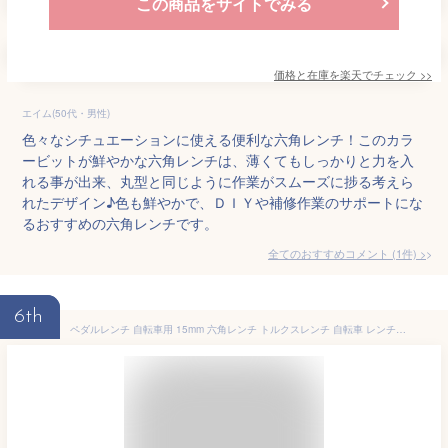
この商品をサイトでみる
価格と在庫を
楽天
でチェック
>>
エイム(50代・男性)
色々なシチュエーションに使える便利な六角レンチ！このカラ
ービットが鮮やかな六角レンチは、薄くてもしっかりと力を入
れる事が出来、丸型と同じように作業がスムーズに捗る考えら
れたデザイン♪色も鮮やかで、ＤＩＹや補修作業のサポートにな
るおすすめの六角レンチです。
全てのおすすめコメント
(
1
件)
>
6th
ペダルレンチ 自転車用 15mm 六角レンチ トルクスレンチ 自転車 レンチ ロードバイク ママチャリ 多機能レンチ 薄型レンチ ロングレンチ