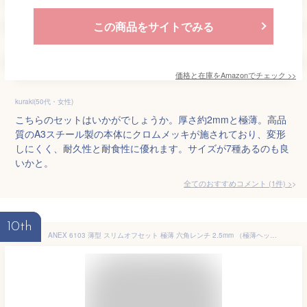
この商品をサイトでみる
価格と在庫を
Amazon
でチェック
>>
kuraki(50代・女性)
こちらのセットはいかがでしょうか。厚さ約2mmと極薄。高品
質のA3スチール製の本体にクロムメッキが施されており、変形
しにくく、耐久性と耐食性に優れます。サイズが7種あるのも良
いかと。
全てのおすすめコメント
(
1
件)
>
10th
ANEX 6103 薄型 スリムオフセット 極薄 六角レンチ 2.5mm （極薄ヘッド高10mm）