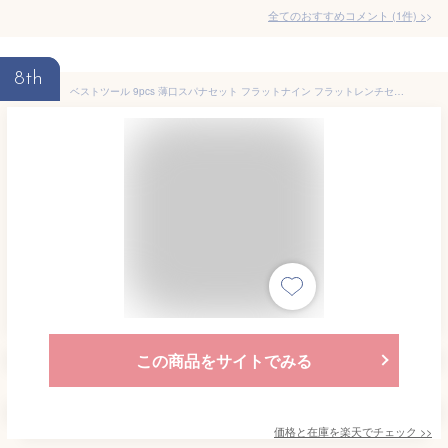
全てのおすすめコメント
(
1
件)
>
8th
ベストツール 9pcs 薄口スパナセット フラットナイン フラットレンチセット 狭所作業に最適 フリーレンチ付 専用ハンドル付 収納ケース付 多用途 ホビー DIY ギター 整備 修理 薄型スパナセット 極薄 差替え式 超薄型 軽量 FLAT9 FW9-817 BESTTOOL
この商品をサイトでみる
価格と在庫を
楽天
でチェック
>>