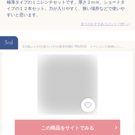
極薄タイプのミニレンチセットです。厚さ２ｍｍ、ショートタ
イプの１２本セット。力が入りやすく、狭い場所などで使いや
すいと思います。
全てのおすすめコメント
(
1
件)
>
3rd
【六角レンチ(六角スパナ)が格安特価】TRUSCO トーション六角棒レンチ 9本組 TTX9S [250-4812] 【六角棒レンチ】[TTX-9S]
この商品をサイトでみる