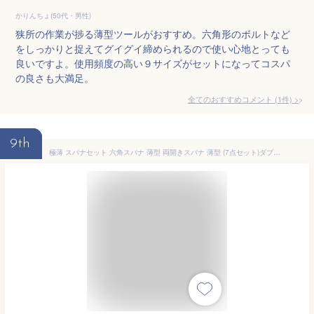
かりんちょ(50代・男性)
狭所の作業が捗る薄型ツールがおすすめ。六角形のボルトなど
をしっかりと捉えてグイグイ締められるので使い心地とっても
良いですよ。使用頻度の高い９サイズがセットになってコスパ
の良さも大満足。
全てのおすすめコメント
(
1
件)
>
9th
極薄 スパナセット 六角スパナ 薄型 両開きスパナ 薄型 (7点セット)ダブルオープンエンドレンチ 5.5-14MMサイズ 厚さ約2mm 多機能 修理用具 家庭便利グッズ 持ち運びに便利