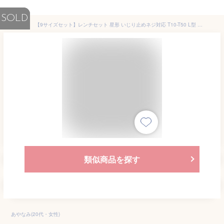
SOLD
【9サイズセット】レンチセット 星形 いじり止めネジ対応 T10-T50 L型 ドライバーセット トルクスレンチ 特殊ネジ ドライバー 六角 六角レンチ レンチ 工具 組み立て 解体 固定 DIY いじり止め 六角穴付ボルト 六角穴付止めネジ 開閉式 ホルダー コンパクト クロムメッキ
類似商品を探す
あやなみ(20代・女性)