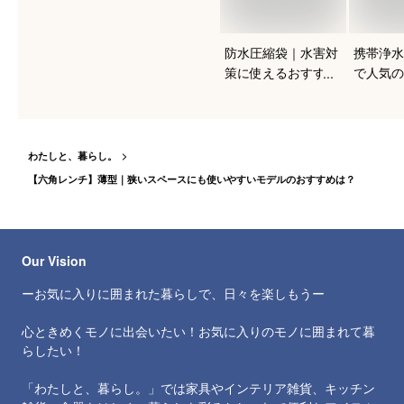
防水圧縮袋｜水害対
携帯浄水
策に使えるおすすめ
で人気の
は？
は？
わたしと、暮らし。
【六角レンチ】薄型｜狭いスペースにも使いやすいモデルのおすすめは？
Our Vision
ーお気に入りに囲まれた暮らしで、日々を楽しもうー
心ときめくモノに出会いたい！お気に入りのモノに囲まれて暮
らしたい！
「わたしと、暮らし。」では家具やインテリア雑貨、キッチン