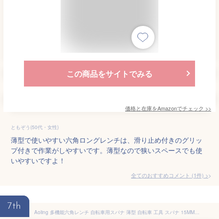
この商品をサイトでみる
価格と在庫を
Amazon
でチェック
>>
ともぞう(50代・女性)
薄型で使いやすい六角ロングレンチは、滑り止め付きのグリッ
プ付きで作業がしやすいです。薄型なので狭いスペースでも使
いやすいですよ！
全てのおすすめコメント
(
1
件)
>
7th
Aoling 多機能六角レンチ 自転車用スパナ 薄型 自転車 工具 スパナ 15MM 10MM 16MM 9MM 12MM 17MM 14MM 8MM 13MM 万能レンチ ペダル交換 ヘッドセット取り付け取り外し 玉押し調整 スレッドステム締め付け ローラーブレーキ取り付け チェーン引き ブレーキとブレーキワイヤー固定 ハブのメンテナンス 後輪ナット用 タイヤ外し 持ち運び便利 10穴 単品