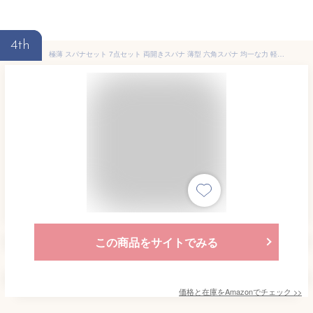
4th
極薄 スパナセット 7点セット 両開きスパナ 薄型 六角スパナ 均一な力 軽量 5.5-14MMサイズ選択 ミニ レンチセット 取り付けが可能 狭い隙間 多機能 修理用具 家庭便利グッズ 持ち運びに便利 7つの製品仕様
この商品をサイトでみる
価格と在庫を
Amazon
でチェック
>>