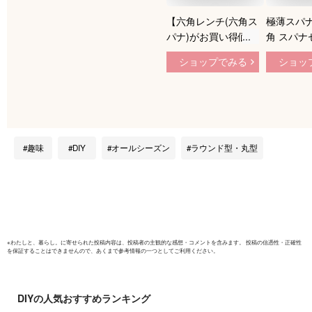
【六角レンチ(六角ス
極薄スパナ
パナ)がお買い得価
角 スパナ
格】TRUSCO 薄型
本組 ショ
ショップでみる
ショッ
オフセットレンチセ
シングル
ット 3本組
ンド ミニ
TOR4060 [336-
ット 厚さ
2001] 【六角棒レン
グルオー
チ】[TOR-4060]
スパナ
趣味
DIY
オールシーズン
ラウンド型・丸型
※
わたしと、暮らし。
に寄せられた投稿内容は、投稿者の主観的な感想・コメントを含みます。 投稿の信憑性・正確性
を保証することはできませんので、あくまで参考情報の一つとしてご利用ください。
DIY
の人気おすすめランキング