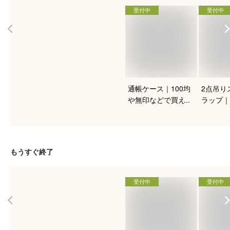
受付中
受付中
通帳ケース｜100均
2点吊り
や無印などで買える
ラップ｜
ようなコスパ良しで
なものや
おすすめのものを教
ザインな
えて。
めは？
もうすぐ終了
受付中
受付中