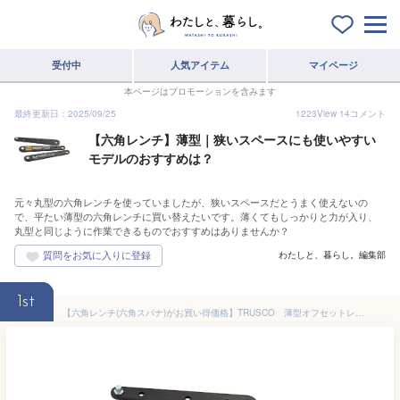
受付中
人気アイテム
マイページ
本ページはプロモーションを含みます
最終更新日：2025/09/25
1223
View
14
コメント
【六角レンチ】薄型｜狭いスペースにも使いやすい
モデルのおすすめは？
元々丸型の六角レンチを使っていましたが、狭いスペースだとうまく使えないの
で、平たい薄型の六角レンチに買い替えたいです。薄くてもしっかりと力が入り、
丸型と同じように作業できるものでおすすめはありませんか？
わたしと、暮らし。編集部
1st
【六角レンチ(六角スパナ)がお買い得価格】TRUSCO 薄型オフセットレンチセット 3本組 TOR4060 [336-2001] 【六角棒レンチ】[TOR-4060]