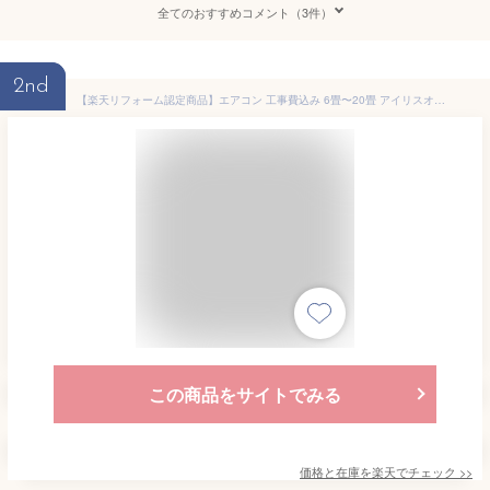
全てのおすすめコメント（3件）
2nd
【楽天リフォーム認定商品】エアコン 工事費込み 6畳〜20畳 アイリスオーヤマ 最短取付3日 工事保証3年 10畳 12畳 14畳 20畳 冷房 クーラー 家庭用 節電 省エネ ルームエアコン 2.2kW〜4.0kW メーカー保証1年 6畳用〜20畳用
この商品をサイトでみる
価格と在庫を
楽天
でチェック
>>