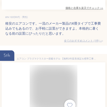
価格と在庫を
楽天
でチェック
>>
strv.122(50代・男性)
格安のエアコンです。一流のメーカー製品の6畳タイプで工事費
込みでもあるので、お手軽に設置ができますよ。本格的に暑く
なる前の設置にぴったりだと思います。
全てのおすすめコメント
(
1
件)
>
5th
エアコン プラズマクラスター搭載モデル 【無料3年延長保証＆標準工事費込】 冷房/暖房：6畳程度 当店おまかせエアコン工事費込セット 2023年以降モデル ルームエアコン エアコン福袋 当店人気工事セット シャープ限定 冷暖房 【1000円OFFクーポン有★2025/5/6迄】