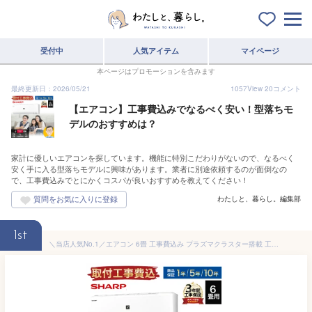
受付中
人気アイテム
マイページ
本ページはプロモーションを含みます
最終更新日：2026/05/21
1057
View
20
コメント
【エアコン】工事費込みでなるべく安い！型落ちモ
デルのおすすめは？
家計に優しいエアコンを探しています。機能に特別こだわりがないので、なるべく
安く手に入る型落ちモデルに興味があります。業者に別途依頼するのが面倒なの
で、工事費込みでとにかくコスパが良いおすすめを教えてください！
わたしと、暮らし。編集部
1st
＼当店人気No.1／エアコン 6畳 工事費込み プラズマクラスター搭載 工事保証3年 シャープ SHARP 6畳用 AY-R22DH-W-SET DH 除菌 空気浄化 冷房 暖房 クーラー 6帖 標準取付 設置 リフォーム 型落ち 工事込み 交換 取付 引越 新品 工事込 冷暖房