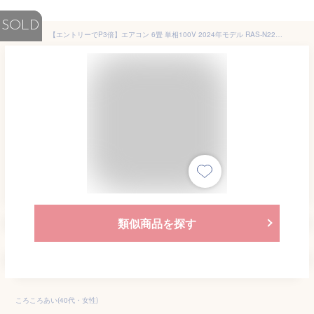
SOLD
【エントリーでP3倍】エアコン 6畳 単相100V 2024年モデル RAS-N221DX TOSHIBA 東芝 冷房 暖房 除湿 送風 タイマー 日あたり節電 フィルター 自動掃除 プラズマ空清 リモコン 簡単操作 夏 暑さ対策 早期準備
類似商品を探す
ころころあい(40代・女性)