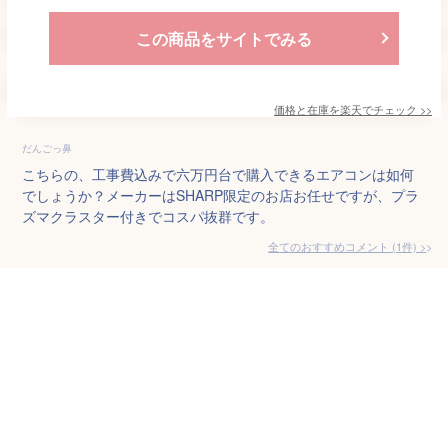
この商品をサイトでみる
価格と在庫を
楽天
でチェック
>>
だんごっ鼻
こちらの、工事費込みで六万円台で購入できるエアコンは如何
でしょうか？メーカーはSHARP限定のお店お任せですが、プラ
ズマクラスター付きでコスパ抜群です。
全てのおすすめコメント
(
1
件)
>