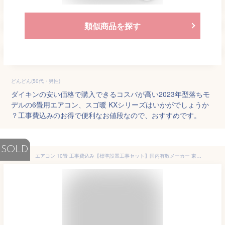
類似商品を探す
どんどん(50代・男性)
ダイキンの安い価格で購入できるコスパが高い2023年型落ちモ
デルの6畳用エアコン、スゴ暖 KXシリーズはいかがでしょうか
？工事費込みのお得で便利なお値段なので、おすすめです。
SOLD
エアコン 10畳 工事費込み【標準設置工事セット】国内有数メーカー 東芝 日立 富士通 2022年モデル 冷房 暖房 冷暖房 単相100V対応 工事費込 工事込み 工事込 airRCP【楽天リフォーム認定商品】