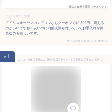
価格と在庫を
楽天
でチェック
>>
ともぞう(50代・女性)
アイリスオーヤマのエアコンならクーポンで42,800円～買える
のがいいですね！安いのに内部洗浄も付いていてお手入れが簡
単なのも嬉しいです。
全てのおすすめコメント
(
8
件)
>
9th
エアコン 6畳 工事費込み【標準設置工事セット】工事費込 工事込み 工事込 国内メーカー 冷房 暖房 冷暖房 100V 2023年モデル ダイキン DAIKIN 日立 シャープ SHARP 東芝 三菱重工 富士通 Panasonic airRCP【楽天リフォーム認定商品】