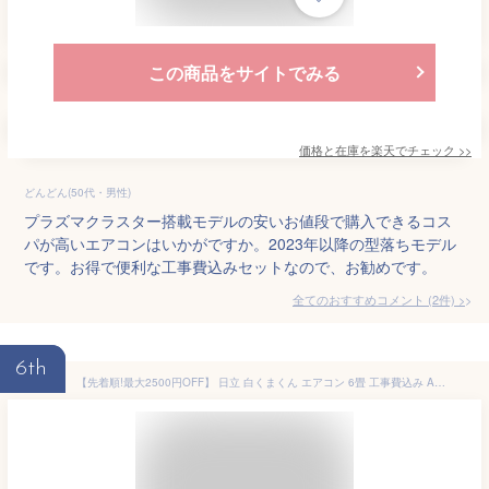
この商品をサイトでみる
価格と在庫を
楽天
でチェック
>>
どんどん(50代・男性)
プラズマクラスター搭載モデルの安いお値段で購入できるコス
パが高いエアコンはいかがですか。2023年以降の型落ちモデル
です。お得で便利な工事費込みセットなので、お勧めです。
全てのおすすめコメント
(
2
件)
>
6th
【先着順!最大2500円OFF】 日立 白くまくん エアコン 6畳 工事費込み AJシリーズ RAS-AJ2225S-W-SET 室外機コンパクト HITACHI 暖房 冷房 室内機 室外機 リモコン 静音 省エネ 6帖 標準取付 設置 リフォーム 型落ち 引越 新品 楽天リフォーム認定商品