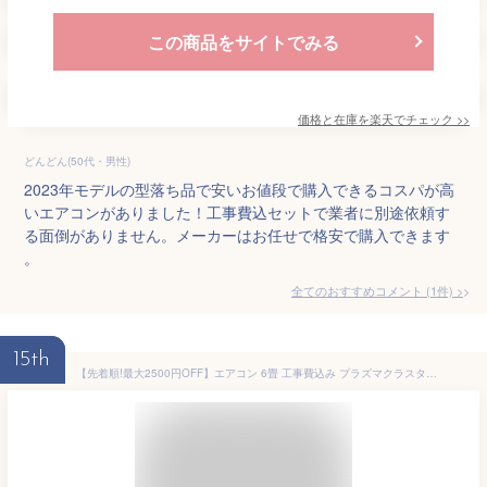
この商品をサイトでみる
価格と在庫を
楽天
でチェック
>>
どんどん(50代・男性)
2023年モデルの型落ち品で安いお値段で購入できるコスパが高
いエアコンがありました！工事費込セットで業者に別途依頼す
る面倒がありません。メーカーはお任せで格安で購入できます
。
全てのおすすめコメント
(
1
件)
>
15th
【先着順!最大2500円OFF】エアコン 6畳 工事費込み プラズマクラスター搭載 シャープ AY-T22DH-W 冷房 暖房 除湿 空気清浄 花粉対策 省エネ 静音 工事保証3年 楽天リフォーム認定 型落ち 工事費込 6帖 標準取付 設置 クーラー 節電 コンパクト 標準工事 壁掛け 取り付け 評判