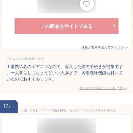
この商品をサイトでみる
価格と在庫を
楽天
でチェック
>>
アナコンダ山田(30代・女性)
工事費込みのエアコンなので、購入した後の手続きが簡単です
。一人暮らしにちょうどいい大きさで、内部洗浄機能も付いて
いるのでおすすめします。
全てのおすすめコメント
(
5
件)
>
17th
【施工あり】エアコン 6畳用 節電 いたわりエコモード 消費電力 抑える 電気代 省エネ エコ 寝室 子供部屋 内部清浄 タイマー付 入切 シンプル スタンダード Rシリーズ 2.2kW 100v アイリスオーヤマ * クーラー 6畳 工事費込み 新生活