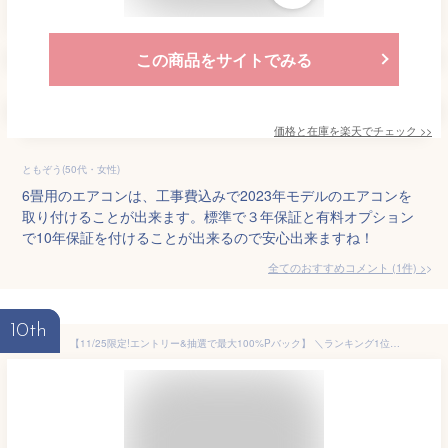
この商品をサイトでみる
価格と在庫を
楽天
でチェック
>>
ともぞう(50代・女性)
6畳用のエアコンは、工事費込みで2023年モデルのエアコンを
取り付けることが出来ます。標準で３年保証と有料オプション
で10年保証を付けることが出来るので安心出来ますね！
全てのおすすめコメント
(
1
件)
>
10th
【11/25限定!エントリー&抽選で最大100%Pバック】 ＼ランキング1位／エアコン 6畳 工事費込み 【選べるセット★ 工事セット〜延長保証と工事セット】 2023年モデル ダイキン 三菱重工 富士通 シャープ 日立 東芝 Panasonic 省エネ airRCP 【楽天リフォーム認定商品】