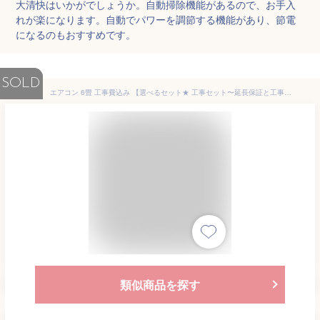
大清快はいかがでしょうか。自動掃除機能があるので、お手入
れが楽になります。自動でパワーを調節する機能があり、節電
になるのもおすすめです。
SOLD
エアコン 6畳 工事費込み 【選べるセット★ 工事セット〜延長保証と工事セット】パナソニック PANASONIC CS-224DFL-W クリスタルホワイト Eolia(エオリア) Fシリーズ 工事費込 工事込み 工事込 冷暖房 安心保証 全国工事 airRCP
類似商品を探す