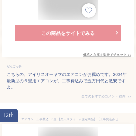
この商品をサイトでみる
価格と在庫を
楽天
でチェック
>>
だんごっ鼻
こちらの、アイリスオーヤマのエアコンがお薦めです。2024年
最新型の６畳用エアコンが、工事費込みで五万円代と激安です
よ。
全てのおすすめコメント
(
2
件)
>
12th
エアコン 工事費込 6畳 【楽天リフォーム認定商品】【工事費込みセット（商品＋基本工事）】[AIRCON-06] ルームエアコン エアコン福袋 冷房/暖房：6畳程度 アイリスオーヤマ 三菱重工 コロナ ハイセンス 2023年以降モデル 六畳 2.2kw クーラー 暖房 冷暖房6畳