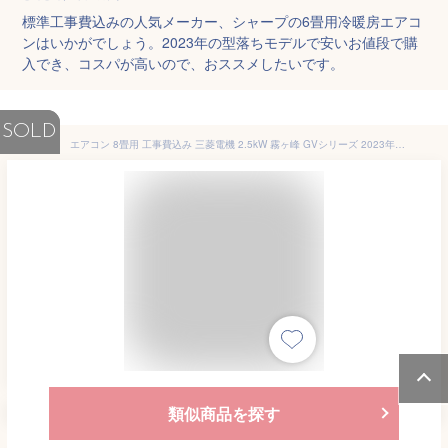
標準工事費込みの人気メーカー、シャープの6畳用冷暖房エアコ
ンはいかがでしょう。2023年の型落ちモデルで安いお値段で購
入でき、コスパが高いので、おススメしたいです。
SOLD
エアコン 8畳用 工事費込み 三菱電機 2.5kW 霧ヶ峰 GVシリーズ 2023年モデル MSZ-GV2523-W-SET ピュアホワイト MSZ-GV2523-W-ko1 8畳用エアコン 設置 スタンダードモデル クーラー【送料無料】【KK9N0D18P】
類似商品を探す