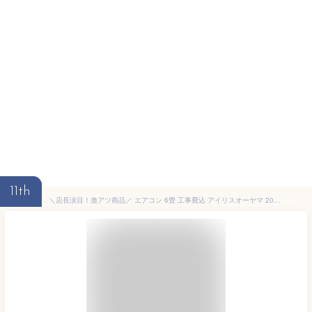
11th
＼店長涙目！激アツ商品／ エアコン 6畳 工事費込 アイリスオーヤマ 2024年モデル 内部清浄 ルームエアコン クーラー 2.2kw 省エネ 寝室 冷暖房 冷房 暖房 リビング 一人暮らし 新生活 工事費込み 工事込み 工事込 IRA-2205R【楽天リフォーム認定商品】