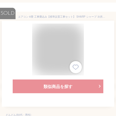
SOLD
エアコン 6畳 工事費込み【標準設置工事セット】 SHARP シャープ 冷房 暖房 冷暖房 AY-R22D-W ホワイト系 R-Dシリーズ 2023年モデル 冷暖房 安心保証 全国工事 省エネ エクプラ特選 airRCP【楽天リフォーム認定商品】 工事込み
類似商品を探す
どんどん(50代・男性)