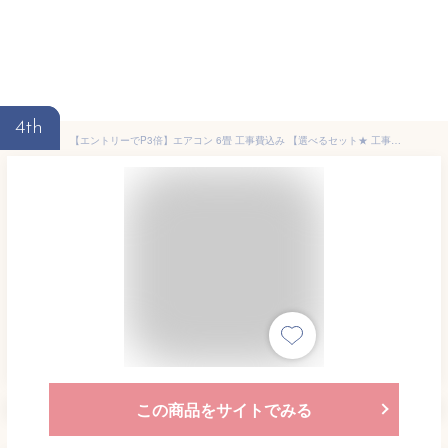
4th
【エントリーでP3倍】エアコン 6畳 工事費込み 【選べるセット★ 工事セット〜延長保証と工事セット】工事込 工事費込 工事込み メーカーおまかせ ハイセンス Hisense アイリス アイリスオーヤマ エクプラ特選 2024年モデル airRCP【楽天リフォーム認定商品】
この商品をサイトでみる