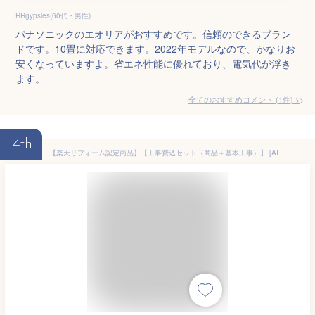
RRgypsies(60代・男性)
パナソニックのエオリアがおすすめです。信頼のできるブラン
ドです。10畳に対応できます。2022年モデルなので、かなりお
安くなっていますよ。省エネ性能に優れており、電気代が浮き
ます。
全てのおすすめコメント
(
1
件)
>
14th
【楽天リフォーム認定商品】【工事費込セット（商品＋基本工事）】 [AIRCON-06-H25CM] エアコン福袋 当店オリジナル ルームエアコン 室内機25cmコンパクトタイプ 冷房/暖房：6畳程度 2023年モデル