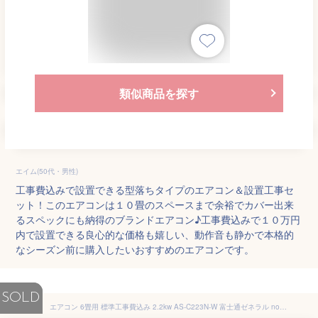
類似商品を探す
エイム(50代・男性)
工事費込みで設置できる型落ちタイプのエアコン＆設置工事セ
ット！このエアコンは１０畳のスペースまで余裕でカバー出来
るスペックにも納得のブランドエアコン♪工事費込みで１０万円
内で設置できる良心的な価格も嬉しい、動作音も静かで本格的
なシーズン前に購入したいおすすめのエアコンです。
SOLD
エアコン 6畳用 標準工事費込み 2.2kw AS-C223N-W 富士通ゼネラル nocriaC 電源100V クーラー冷房 暖房 2023年モデル[工事エリア 東京/埼玉/千葉 限定][代引不可]