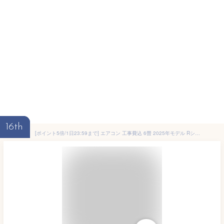
16th
[ポイント5倍/1日23:59まで] エアコン 工事費込 6畳 2025年モデル Rシリーズ 6畳用 節電 いたわりエコモード 消費電力 抑える 電気代 省エネ エコ 内部清浄 タイマー付 入切 シンプル スタンダード 2.2kW アイリスオーヤマ 工事費込み *