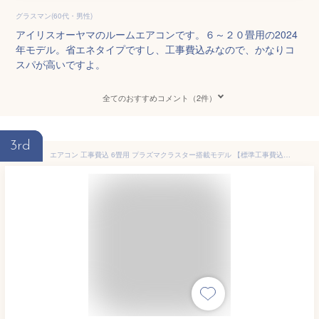
グラスマン(60代・男性)
アイリスオーヤマのルームエアコンです。６～２０畳用の2024
年モデル。省エネタイプですし、工事費込みなので、かなりコ
スパが高いですよ。
全てのおすすめコメント（2件）
3rd
エアコン 工事費込 6畳用 プラズマクラスター搭載モデル 【標準工事費込】 冷房/暖房：6畳程度 当店おまかせエアコン工事費込みセット！ 2022年以降モデル ルームエアコン エアコン福袋 当店人気工事セット シャープ限定 冷暖房 六畳 空気浄化 交換 工事込