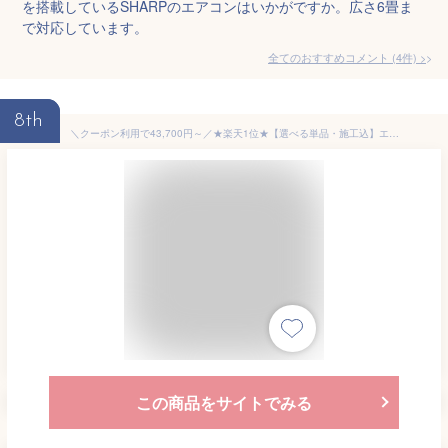
を搭載しているSHARPのエアコンはいかがですか。広さ6畳ま
で対応しています。
全てのおすすめコメント
(
4
件)
>
8th
＼クーポン利用で43,700円～／★楽天1位★【選べる単品・施工込】エアコン 6畳 10畳 14畳 工事費込み 節電 内部清浄 いたわりエコモード 消費電力 電気代 省エネ エコ 内部清浄 タイマー付 スタンダード 単品 施工込 工事込 冷房 暖房 2.2kW 2.8kW 4.0kW アイリスオーヤマ
この商品をサイトでみる