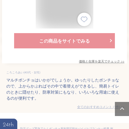
この商品をサイトでみる
価格と在庫を
楽天
でチェック
>>
ころころあい(40代・女性)
マルチポンチョはいかがでしょうか。ゆったりしたポンチョな
ので、上からかぶればその中で着替えができるし、簡易トイレ
のときに隠せたり、防寒対策にもなり、いろいろな用途に使え
るのが便利です。
全てのおすすめコメント
(
1
件)
>
24th
防災グッズ緊急アルミポンチョ再利用可能サバイバルブランケッ軽量 耐候性レインコート フード付き 熱防水 避難 アウトドア 登山 地震 津波 キャンプ 地震緊急機器