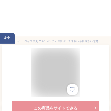
4th
イニコライフ 防災 アルミ ポンチョ 保管 ポーチ付 軽い 手軽 暖かい 緊急時やアウトドアなどに ポーチ付きだから保管に便利 災害 地震 台風 避難 対策 グッズ 簡易トイレ 用 目隠し (シルバー/1枚)
この商品をサイトでみる