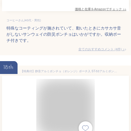
価格と在庫を
Amazon
でチェック
>>
コーヒーさん(40代・男性)
特殊なコーティングが施されていて、動いたときにカサカサ音
がしないサンウェイの防災ポンチョはいかがですか。収納ポー
チ付きです。
全てのおすすめコメント
(
4
件)
>
18th
【特典付】静音アルミポンチョ（オレンジ）ポーチ入 ST-53アルミポンチョ 寝袋 シュラフ 豪雨 台風 集中豪雨 寝ぶくろ 防災用品 冬用 ぼうさい 防寒シート 防災グッズ 防水 アウトドア 防寒 震災グッズ 防災 ネブクロ ポンチョ 非常用 アルミシート 災害