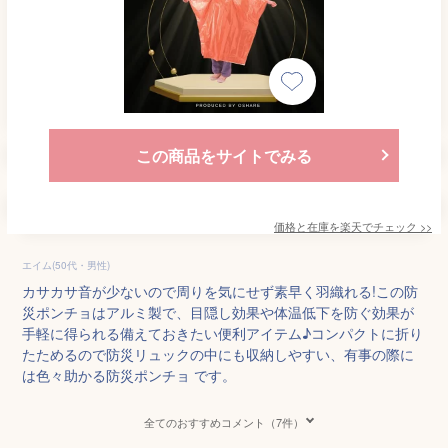
この商品をサイトでみる
価格と在庫を
楽天
でチェック
>>
エイム(50代・男性)
カサカサ音が少ないので周りを気にせず素早く羽織れる!この防
災ポンチョはアルミ製で、目隠し効果や体温低下を防ぐ効果が
手軽に得られる備えておきたい便利アイテム♪コンパクトに折り
たためるので防災リュックの中にも収納しやすい、有事の際に
は色々助かる防災ポンチョ です。
全てのおすすめコメント（7件）