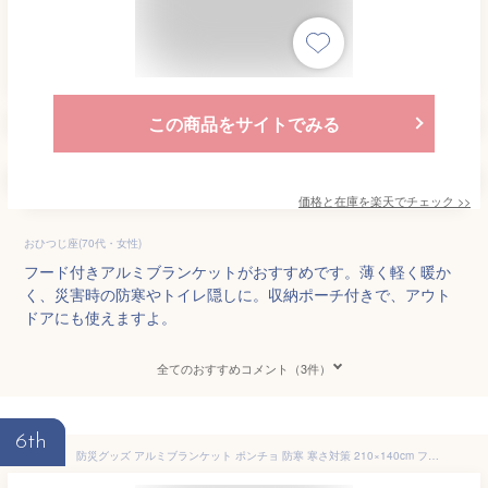
この商品をサイトでみる
価格と在庫を
楽天
でチェック
>>
おひつじ座(70代・女性)
フード付きアルミブランケットがおすすめです。薄く軽く暖か
く、災害時の防寒やトイレ隠しに。収納ポーチ付きで、アウト
ドアにも使えますよ。
全てのおすすめコメント（3件）
6th
防災グッズ アルミブランケット ポンチョ 防寒 寒さ対策 210×140cm フード付 アルミ 非常時 災害時 保管用 対策 ポーチ付 軽量 必需品 地震対策 備え 避難時 目隠し アウトドア スポーツ観戦 コジット