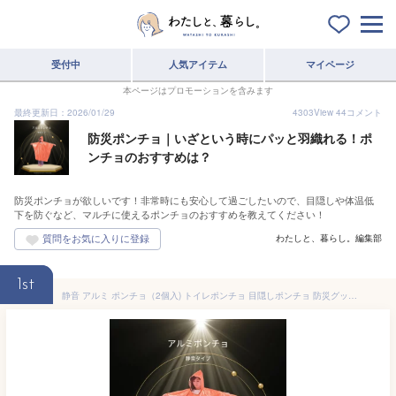
受付中
人気アイテム
マイページ
本ページはプロモーションを含みます
最終更新日：2026/01/29
4303
View
44
コメント
防災ポンチョ｜いざという時にパッと羽織れる！ポ
ンチョのおすすめは？
防災ポンチョが欲しいです！非常時にも安心して過ごしたいので、目隠しや体温低
下を防ぐなど、マルチに使えるポンチョのおすすめを教えてください！
わたしと、暮らし。編集部
1st
静音 アルミ ポンチョ（2個入) トイレポンチョ 目隠しポンチョ 防災グッズ 防災セット 災害 中身だけ 寒さ対策 おすすめ 音がしない 非常用 防災 キャンプ 車中泊 アウトドア ランキング 1位 防災用品 オシャレ 】