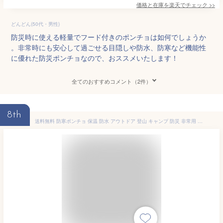
価格と在庫を
楽天
でチェック
>>
どんどん(50代・男性)
防災時に使える軽量でフード付きのポンチョは如何でしょうか
。非常時にも安心して過ごせる目隠しや防水、防寒など機能性
に優れた防災ポンチョなので、おススメいたします！
全てのおすすめコメント（2件）
8th
送料無料 防寒ポンチョ 保温 防水 アウトドア 登山 キャンプ 防災 非常用 寒さ対策 雨対策 サバイバルシート エマージェンシーシート レインコート カッパ 緊急