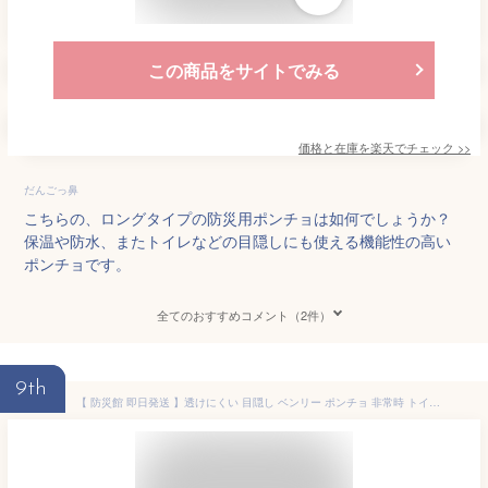
この商品をサイトでみる
価格と在庫を
楽天
でチェック
>>
だんごっ鼻
こちらの、ロングタイプの防災用ポンチョは如何でしょうか？
保温や防水、またトイレなどの目隠しにも使える機能性の高い
ポンチョです。
全てのおすすめコメント（2件）
9th
【 防災館 即日発送 】透けにくい 目隠し ベンリー ポンチョ 非常時 トイレ 雨対策 レジャー スポーツ観戦 寒さ対策 災害時 アウトドア レインコート カッパ 雨具