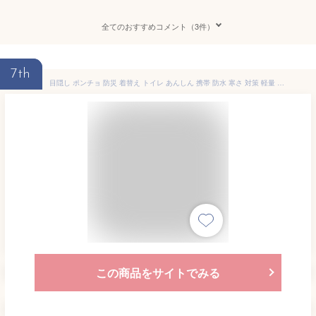
全てのおすすめコメント（3件）
7th
目隠し ポンチョ 防災 着替え トイレ あんしん 携帯 防水 寒さ 対策 軽量 フード付き 避難 雨具 グッズ 一枚入 男女兼用
この商品をサイトでみる