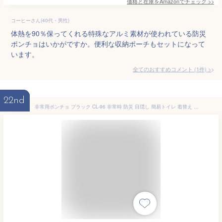
価格と在庫を
Amazon
でチェック
>>
コーヒーさん(40代・男性)
体熱を90％保ってくれる特殊なアルミ素材が使われている防災
ポンチョはいかがですか。便利な収納ポーチもセットになって
います。
全てのおすすめコメント
(
1
件)
>
22nd
非常用ポンチョ ブラック CL-96 非常時 防災 目隠し 簡易トイレ 着替え 雨 レインコート 寒さ対策 防寒 男女兼用 海水浴 レジャー 簡単 子供 大人 サンコー