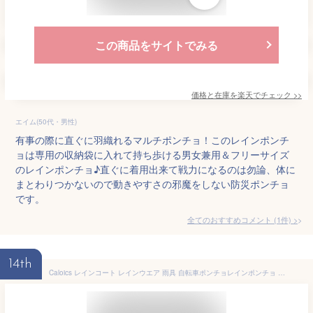
この商品をサイトでみる
価格と在庫を
楽天
でチェック
>>
エイム(50代・男性)
有事の際に直ぐに羽織れるマルチポンチョ！このレインポンチ
ョは専用の収納袋に入れて持ち歩ける男女兼用＆フリーサイズ
のレインポンチョ♪直ぐに着用出来て戦力になるのは勿論、体に
まとわりつかないので動きやすさの邪魔をしない防災ポンチョ
です。
全てのおすすめコメント
(
1
件)
>
14th
Caloics レインコート レインウエア 雨具 自転車ポンチョレインポンチョ 軽量レインコート オシャレレインコート 男女通用レインコート 通学 通勤 旅行 撥水 速乾 収納便利なレインコート 速乾レインコート (ベージュと青い ジオメトリの合わせ)