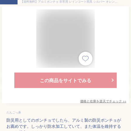
【送料無料】アルミポンチョ 非常用 レインコート雨具 シルバー オレンジ サバイバルシート 災害時 防災グッズ 遮熱シート 2Way リバーシブル 軽量コンパクト 防災グッズ 登山 アウトドア 防災用具 防寒 保温 防水 防風 目隠し 即納 全国送料無料 ポイント消化 お買いまわり
この商品をサイトでみる
価格と在庫を
楽天
でチェック
>>
だんごっ鼻
防災用としてのポンチョでしたら、アルミ製の防災ポンチョが
お薦めです。しっかり防水加工していて、また体温を維持する