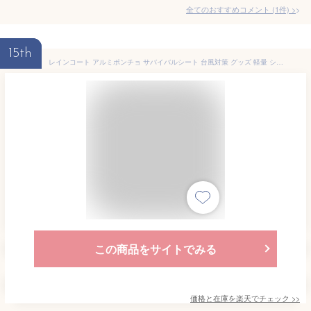
全てのおすすめコメント
(
1
件)
>
15th
レインコート アルミポンチョ サバイバルシート 台風対策 グッズ 軽量 シュラフ エマージェンシー 防災 男女兼用 ポンチョ型 100*130cm マウンテニアリングバックル 防水 携帯便利 ポンチョタイプ フード付き 屋外 緑 オレンジ 防災アイテム アウトドア
この商品をサイトでみる
価格と在庫を
楽天
でチェック
>>