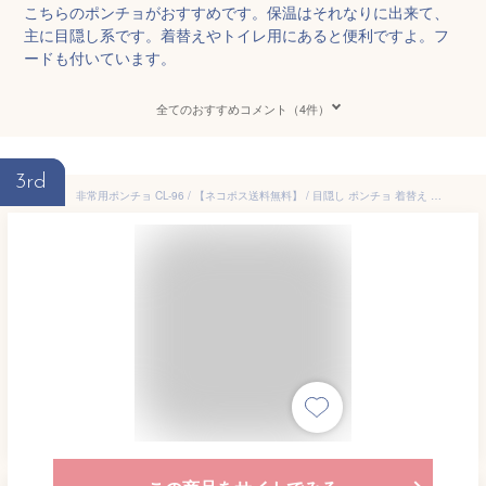
こちらのポンチョがおすすめです。保温はそれなりに出来て、
主に目隠し系です。着替えやトイレ用にあると便利ですよ。フ
ードも付いています。
全てのおすすめコメント（4件）
3rd
非常用ポンチョ CL-96 / 【ネコポス送料無料】 / 目隠し ポンチョ 着替え トイレ 携帯 防災 避難所 避難 非常用 非常時 非常用袋 防災グッズ 非常持ち出し袋 防寒 寒さ対策 ユニセックス 男女兼用 大人 子供 レインコート 合羽 かっぱ 雨具 子供 黒 ブラック