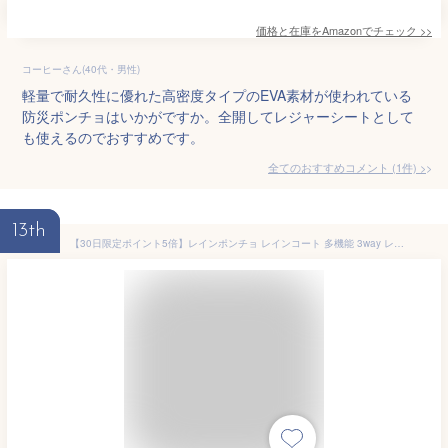
価格と在庫を
Amazon
でチェック
>>
コーヒーさん(40代・男性)
軽量で耐久性に優れた高密度タイプのEVA素材が使われている
防災ポンチョはいかがですか。全開してレジャーシートとして
も使えるのでおすすめです。
全てのおすすめコメント
(
1
件)
>
13th
【30日限定ポイント5倍】レインポンチョ レインコート 多機能 3way レジャーシート タープ 収納袋付き 男女兼用 フリーサイズ 通勤 通学 防災グッズ 【翌日配達送料無料】 雨対策 夏対策 秋爆売れ