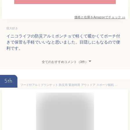
価格と在庫を
Amazon
でチェック
>>
猫大好き
イニコライフの防災アルミポンチョで軽くて暖かくてポーチ付
きで保管も手軽でいいなと思いました。目隠しにもなるので便
利です。
全てのおすすめコメント（3件）
5th
フード付アルミブランケット 防災用 緊急時用 アウトドア スポーツ観戦 （ アルミ ブランケット ポンチョ 防災用品 防寒 災害時 目隠し 収納ポーチ付き 薄い 軽量 レジャー 就寝時 ）