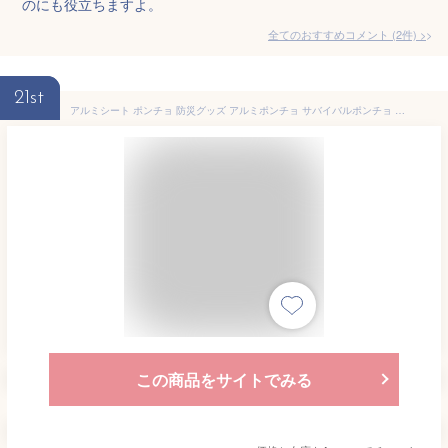
のにも役立ちますよ。
全てのおすすめコメント
(
2
件)
>
21st
アルミシート ポンチョ 防災グッズ アルミポンチョ サバイバルポンチョ 90％の体熱を保つ 防水 防風 防寒 保温 手軽 暖かい 遮熱シート 保温シート 寝袋 緊急 ブランケット 収納袋付き 災害グッズ 地震対策 災害対策 いざという時の備えに
この商品をサイトでみる