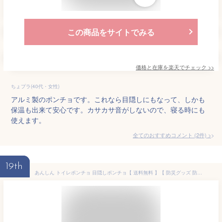
この商品をサイトでみる
価格と在庫を
楽天
でチェック
>>
ちょプラ(40代・女性)
アルミ製のポンチョです。これなら目隠しにもなって、しかも
保温も出来て安心です。カサカサ音がしないので、寝る時にも
使えます。
全てのおすすめコメント
(
2
件)
>
19th
あんしん トイレポンチョ 目隠しポンチョ【 送料無料 】【 防災グッズ 防災セット 中身だけ トイレ トイレの目かくし 着替 寒さ 対策 雨具 簡易トイレ 非常用トイレ 携帯トイレ ランキング 1位 防災用品 オシャレ 】