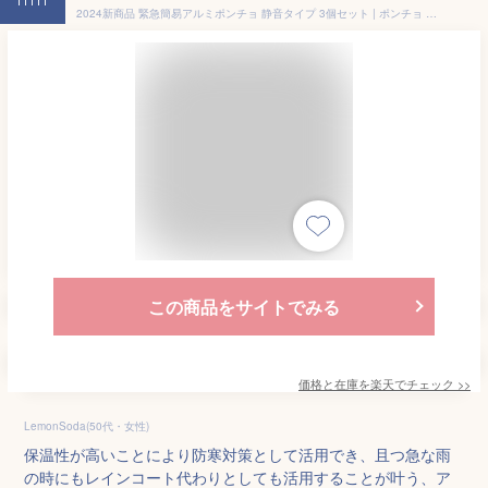
11th
2024新商品 緊急簡易アルミポンチョ 静音タイプ 3個セット | ポンチョ 防災 アルミシート 保温 防寒 ブランケット 防災グッズ 非常用 防寒防風 静音 断熱 緊急 アルミ カサカサしない 毛布 防災用品 キャンプ 保温シート 軽量 カサカサ音が少ない 静か 小久保工業所 KOKUBO
この商品をサイトでみる
価格と在庫を
楽天
でチェック
>>
LemonSoda(50代・女性)
保温性が高いことにより防寒対策として活用でき、且つ急な雨
の時にもレインコート代わりとしても活用することが叶う、ア