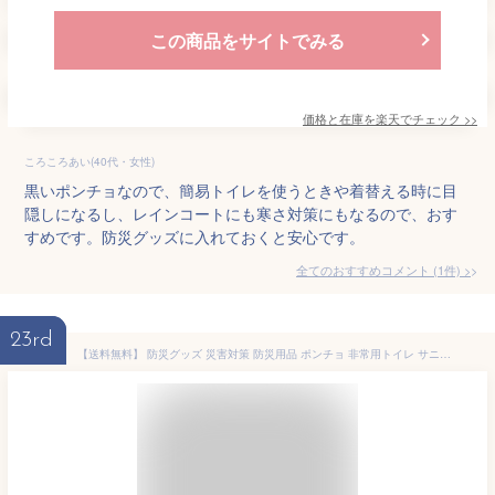
この商品をサイトでみる
価格と在庫を
楽天
でチェック
>>
ころころあい(40代・女性)
黒いポンチョなので、簡易トイレを使うときや着替える時に目
隠しになるし、レインコートにも寒さ対策にもなるので、おす
すめです。防災グッズに入れておくと安心です。
全てのおすすめコメント
(
1
件)
>
23rd
【送料無料】 防災グッズ 災害対策 防災用品 ポンチョ 非常用トイレ サニタリー 女性 男性 最低限 災害 地震 台風 大雨 洪水 浸水 避難 着替え 目隠し 防寒具 くまモン マルチポンチョ