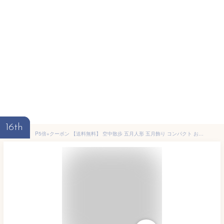
16th
P5倍+クーポン 【送料無料】 空中散歩 五月人形 五月飾り コンパクト おしゃれ かわいい ミニ 小さい 室内 玄関飾り 和紙 初節句 人形 こいのぼり かぶと 兜 置物 手作り お祝い 贈り ギフト こどもの日 和雑貨 飾り 張子 張り子 磁石 木 木製 浮 菖蒲 動く