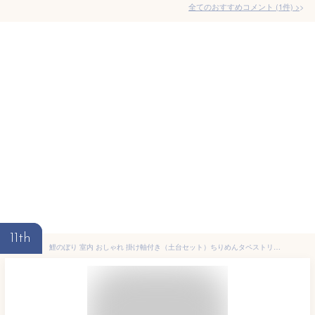
全てのおすすめコメント
(
1
件)
>
11th
鯉のぼり 室内 おしゃれ 掛け軸付き（土台セット）ちりめんタペストリーもう1枚プレゼント 室内鯉のぼり こいのぼり 室内 初節句 お祝い 贈り物 端午の節句 皐月 子供の日 男の日 女の子 子供 孫 プレゼント ギフト セット 室内用 ちりめん 金太郎 くま ちりめん細工館