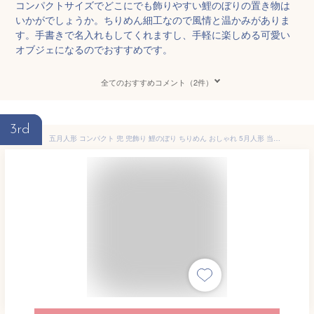
コンパクトサイズでどこにでも飾りやすい鯉のぼりの置き物は
いかがでしょうか。ちりめん細工なので風情と温かみがありま
す。手書きで名入れもしてくれますし、手軽に楽しめる可愛い
オブジェになるのでおすすめです。
全てのおすすめコメント（2件）
3rd
五月人形 コンパクト 兜 兜飾り 鯉のぼり ちりめん おしゃれ 5月人形 当店オリジナル 白木台 こいのぼり 端午の節句 男の子 室内 セット ミニ 名前旗 名入れ 木札 龍虎堂 .五月人形.