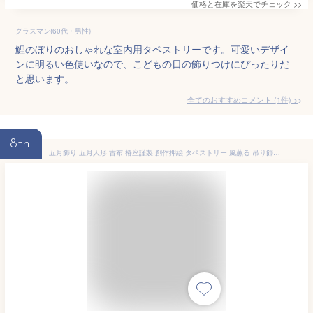
価格と在庫を
楽天
でチェック
>>
グラスマン(60代・男性)
鯉のぼりのおしゃれな室内用タペストリーです。可愛いデザイ
ンに明るい色使いなので、こどもの日の飾りつけにぴったりだ
と思います。
全てのおすすめコメント
(
1
件)
>
8th
五月飾り 五月人形 古布 椿座謹製 創作押絵 タペストリー 風薫る 吊り飾り こいのぼり 室内 かわいい おしゃれ