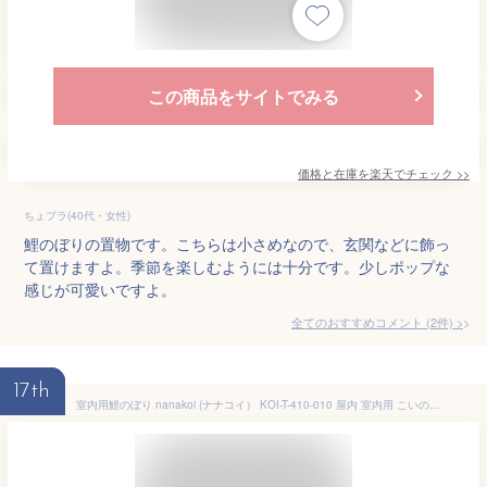
この商品をサイトでみる
価格と在庫を
楽天
でチェック
>>
ちょプラ(40代・女性)
鯉のぼりの置物です。こちらは小さめなので、玄関などに飾っ
て置けますよ。季節を楽しむようには十分です。少しポップな
感じが可愛いですよ。
全てのおすすめコメント
(
2
件)
>
17th
室内用鯉のぼり nanakoi (ナナコイ） KOI-T-410-010 屋内 室内用 こいのぼり おしゃれ かわいい ガーランド 徳永鯉のぼり