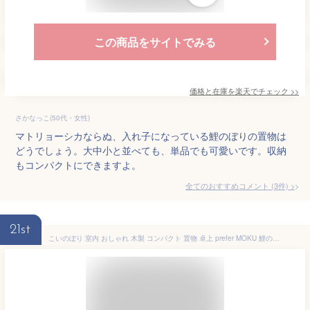
この商品をサイトでみる
価格と在庫を
楽天
でチェック
>>
さかなっこ(50代・女性)
マトリョーシカならぬ、入れ子になっている鯉のぼりの置物は
どうでしょう。大中小と並べても、単品でも可愛いです。収納
もコンパクトにできますよ。
全てのおすすめコメント
(
3
件)
>
21st
こいのぼり 室内 おしゃれ 木製 コンパクト 置物 卓上 prefer MOKU 鯉のぼり konori オシャレ インテリア 室内鯉 端午の節句 こどもの日