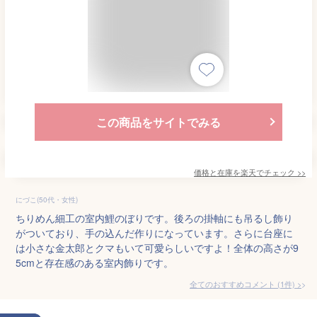
この商品をサイトでみる
価格と在庫を
楽天
でチェック
>>
にづこ(50代・女性)
ちりめん細工の室内鯉のぼりです。後ろの掛軸にも吊るし飾り
がついており、手の込んだ作りになっています。さらに台座に
は小さな金太郎とクマもいて可愛らしいですよ！全体の高さが9
5cmと存在感のある室内飾りです。
全てのおすすめコメント
(
1
件)
>