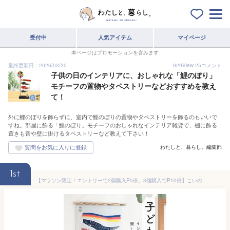
受付中
人気アイテム
マイページ
本ページはプロモーションを含みます
最終更新日：2026/03/20
929
View
25
コメント
子供の日のインテリアに、おしゃれな「鯉のぼり」
モチーフの置物やタペストリーなどおすすめを教え
て！
外に鯉のぼりを飾らずに、室内で鯉のぼりの置物やタペストリーを飾るのもいいで
すね。部屋に飾る「鯉のぼり」モチーフのおしゃれなインテリア雑貨で、棚に飾る
置きも音や壁に掛けるタペストリーなど教えて下さい！
わたしと、暮らし。編集部
1st
【マラソン限定！エントリーで2個購入P5倍、3個購入でP10倍】こいのぼり 室内 タペストリー 子供の日 オシャレ 名入れ 端午の節句 名前旗 兜 五月人形 こどもの日 子どもの日 かっこいい 初節句 御祝 男の子 プレゼント 名前旗 鯉のぼり モダン インテリア マックカット