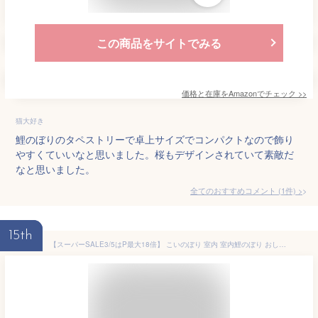
この商品をサイトでみる
価格と在庫を
Amazon
でチェック
>>
猫大好き
鯉のぼりのタペストリーで卓上サイズでコンパクトなので飾り
やすくていいなと思いました。桜もデザインされていて素敵だ
なと思いました。
全てのおすすめコメント
(
1
件)
>
15th
【スーパーSALE3/5はP最大18倍】 こいのぼり 室内 室内鯉のぼり おしゃれ こどもの日 インテリア ちりめん素材の室内鯉 大・小サイズ 【選べる4種類】 オシャレ タペストリー ミニ