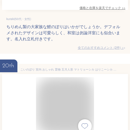
価格と在庫を
楽天
でチェック
>>
kuraki(50代・女性)
ちりめん製の大家族な鯉のぼりはいかがでしょうか。デフォル
メされたデザインは可愛らしく、和室は勿論洋室にも似合いま
す。名入れ立札付きです。
全てのおすすめコメント
(
2
件)
>
20th
こいのぼり 室内 おしゃれ 置物 五月人形 マトリョーシカ はりこーシカ 鯉のぼり 室内用 こどもの日 コンパクト 和紙 お祝い ギフト プレゼント 石川紙業 かわいい リーズナブル 送料無料 あす楽