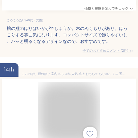
価格と在庫を
楽天
でチェック
>>
ころころあい(40代・女性)
檜の鯉のぼりはいかがでしょうか。木のぬくもりがあり、ほっ
こりする雰囲気になります。コンパクトサイズで飾りやすいし
、パッと明るくなるデザインなので、おすすめです。
全てのおすすめコメント
(
2
件)
>
14th
こいのぼり 鯉のぼり 室内 おしゃれ 人気 卓上 おもちゃ ちりめん ミニ 五月人形 端午の節句 飾り (鯉のぼり 60cm 桜 タペストリー)