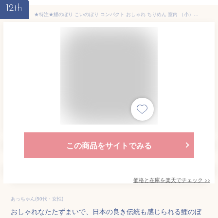
12th
★特注★鯉のぼり こいのぼり コンパクト おしゃれ ちりめん 室内 （小）スタンドそよ風鯉のぼり 龍虎堂（リュウコドウ） 名前旗よりフォト名前札（名前プレート）
この商品をサイトでみる
価格と在庫を
楽天
でチェック
>>
あっちゃん(50代・女性)
おしゃれなたたずまいで、日本の良き伝統も感じられる鯉のぼ