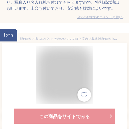
り。写真入り名入れ札も付けてもらえますので、特別感の演出
も叶います。土台も付いており、安定感も抜群によいです。
全てのおすすめコメント
(
1
件)
>
13th
鯉のぼり 木製 コンパクト かわいい こいのぼり 室内 木製卓上鯉のぼり koikoi てんてん くうくう 奈良県吉野産ヒノキ無垢材 国産 置物 鯉のぼり おしゃれ 天祥
この商品をサイトでみる