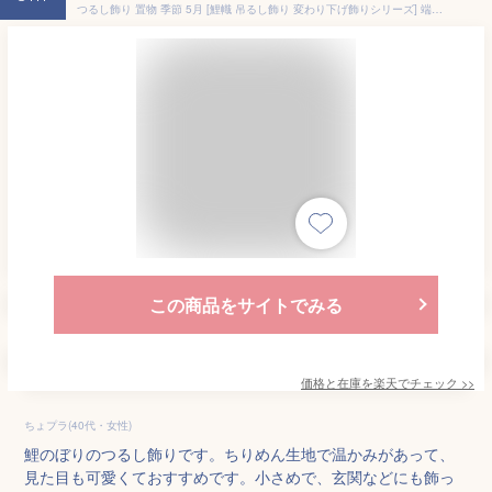
つるし飾り 置物 季節 5月 [鯉幟 吊るし飾り 変わり下げ飾りシリーズ] 端午の節句 皐月 5月 初節句 孫 誕生日 プレゼント子供の日 ちりめん細工 季節 押絵 玄関 壁飾り 壁掛け インテリア リビング 卓上飾り 手作り ハンドメイド 【2点までメール便OK】
この商品をサイトでみる
価格と在庫を
楽天
でチェック
>>
ちょプラ(40代・女性)
鯉のぼりのつるし飾りです。ちりめん生地で温かみがあって、
見た目も可愛くておすすめです。小さめで、玄関などにも飾っ