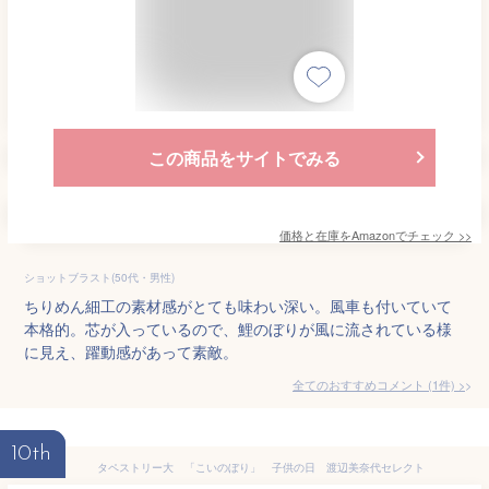
この商品をサイトでみる
価格と在庫を
Amazon
でチェック
>>
ショットブラスト(50代・男性)
ちりめん細工の素材感がとても味わい深い。風車も付いていて
本格的。芯が入っているので、鯉のぼりが風に流されている様
に見え、躍動感があって素敵。
全てのおすすめコメント
(
1
件)
>
10th
タペストリー大 「こいのぼり」 子供の日 渡辺美奈代セレクト