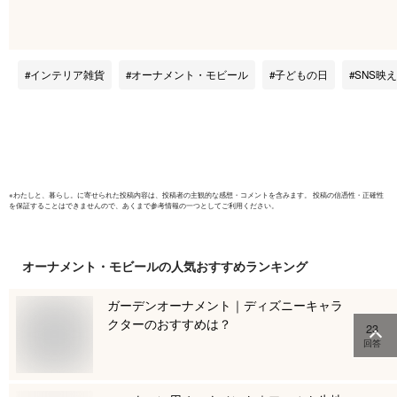
子供の日 オシャレ
料特典付き
名入れ 端午の節句
ミニ .五月
名前旗 兜 五月人形
飾り コン
こどもの日 子どもの
節句 収納
インテリア雑貨
オーナメント・モビール
子どもの日
SNS映
日 かっこいい 初節
の節句 リ
句 御祝 男の子 プレ
ゼント 名前旗 鯉の
ぼり モダン インテ
リア マックカット
※
わたしと、暮らし。
に寄せられた投稿内容は、投稿者の主観的な感想・コメントを含みます。 投稿の信憑性・正確性
を保証することはできませんので、あくまで参考情報の一つとしてご利用ください。
オーナメント・モビール
の人気おすすめランキング
ガーデンオーナメント｜ディズニーキャラ
クターのおすすめは？
23
回答