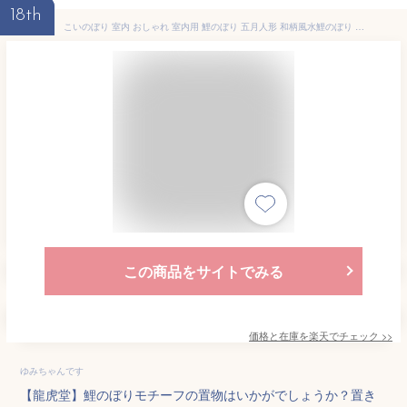
18th
こいのぼり 室内 おしゃれ 室内用 鯉のぼり 五月人形 和柄風水鯉のぼり コンパクト ちりめん 端午の節句 初節句 子供の日 マンションサイズ 京都老舗 龍虎堂 リュウコドウ 送料無料 （沖縄除く）
この商品をサイトでみる
価格と在庫を
楽天
でチェック
>>
ゆみちゃんです
【龍虎堂】鯉のぼりモチーフの置物はいかがでしょうか？置き