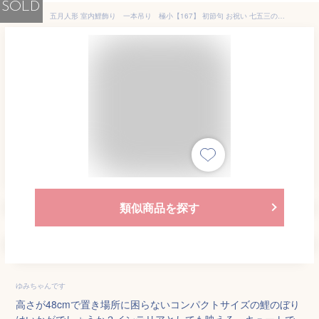
SOLD
五月人形 室内鯉飾り 一本吊り 極小【167】 初節句 お祝い 七五三の記念写真 子供の日 デザイン 豪華 本格 松本人形 5月人形 コンパクト おすすめ おしゃれ 鯉のぼり 端午の節句
類似商品を探す
ゆみちゃんです
高さが48cmで置き場所に困らないコンパクトサイズの鯉のぼり
はいかがでしょうか？インテリアとしても映える、キュートで