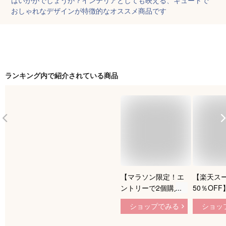
おしゃれなデザインが特徴的なオススメ商品です
ランキング内で紹介されている商品
【マラソン限定！エ
【楽天スー
ントリーで2個購入
50％OF
P5倍、3個購入で
り 鯉のぼ
ショップでみる
ショッ
P10倍】こいのぼり
タンドそよ
室内 タペストリー
り 大 名入