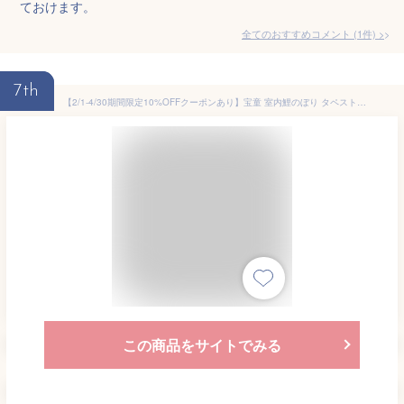
ておけます。
全てのおすすめコメント
(
1
件)
>
7th
【2/1-4/30期間限定10%OFFクーポンあり】宝童 室内鯉のぼり タペストリー 壁掛鯉飾り 富士山 小 こいのぼり五月人形 室内飾り 男の子
この商品をサイトでみる