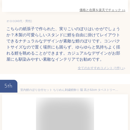
価格と在庫を
楽天
でチェック
>>
オロロ(40代・男性)
こちらの紙張子で作られた、実りこいのぼりはいかがでしょう
か？木製の可愛らしいスタンドに鯉を自由に掛けてレイアウト
できるナチュラルなデザインが素敵な鯉のぼりです。コンパク
トサイズなので置く場所にも困らず、ゆらゆらと気持ちよく揺
れる鯉を眺めることができます。カジュアルなデザインがお部
屋にも馴染みやすい素敵なインテリアでお勧めです。
全てのおすすめコメント
(
1
件)
>
5th
室内鯉のぼり台付セット ちりめん刺繍鯉飾り 陽 高さ52cm タペストリー付【鯉のぼり 吊るし】【こいのぼり つるし】【室内用こいのぼり】【こいのぼり 室内】【smtb-KD】【楽ギフ_包装】【楽ギフ_のし】【楽ギフ_のし宛書】