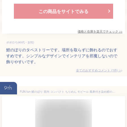
この商品をサイトでみる
価格と在庫を
楽天
でチェック
>>
ポポロろ(40代・女性)
鯉のぼりのタペストリーです。場所を取らずに飾れるのでおす
すめです。シンプルなデザインでインテリアを邪魔しないので
飾りやすいです。
全てのおすすめコメント
(
1
件)
>
9th
FUN fun 鯉のぼり 室内 コンパクト ちりめん モビール 風車付き染め鯉のぼり名入れ 名前木札(別送)つき S藍色