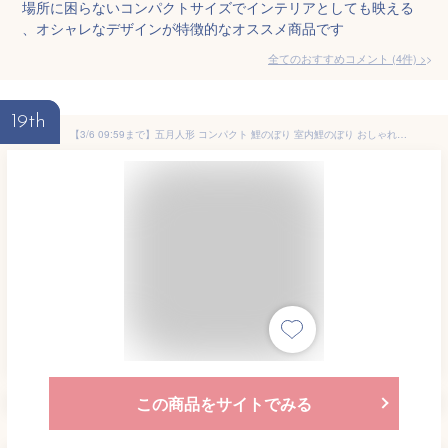
場所に困らないコンパクトサイズでインテリアとしても映える
、オシャレなデザインが特徴的なオススメ商品です
全てのおすすめコメント
(
4
件)
>
19th
【3/6 09:59まで】五月人形 コンパクト 鯉のぼり 室内鯉のぼり おしゃれ 風水鯉のぼり 室内 おしゃれ こいのぼり コンパクト ちりめん 端午の節句 初節句 子供の日 マンションサイズ 京都老舗 龍虎堂 リュウコドウ
この商品をサイトでみる