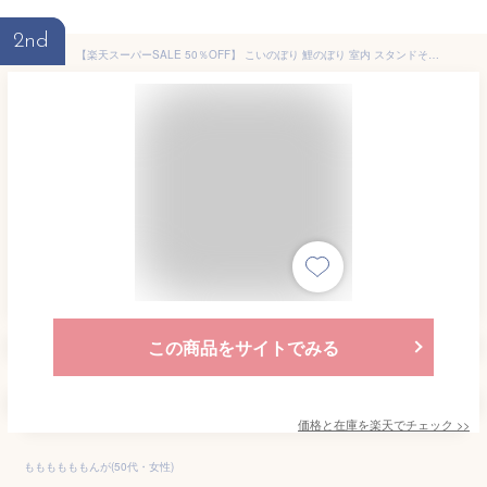
2nd
【楽天スーパーSALE 50％OFF】 こいのぼり 鯉のぼり 室内 スタンドそよ風 鯉のぼり 大 名入れ 木札 無料特典付き ちりめん ミニ .五月人形. 兜 兜飾り コンパクト 初節句 収納飾り 端午の節句 リュウコドウ
この商品をサイトでみる
価格と在庫を
楽天
でチェック
>>
ももももももんが(50代・女性)