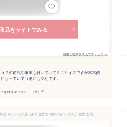
商品をサイトでみる
価格と在庫を
楽天
でチェック
>>
ょう？名前札や屏風も付いていてミニサイズですが本格的
トになっていて収納にも便利です。
てのおすすめコメント（2件）
五月人形 コンパクト 兜 兜飾り 陶器 おしゃれ 5月人形 出世大将 端午の節句 男の子 室内 玄関 セット ミニ 名前旗 名入れ 木札 .五月人形.