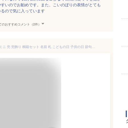
やすいのでお勧めです。また、こいのぼりの表情がとても
いるので気に入っています
てのおすすめコメント（2件）
五月人形 コンパクト おしゃれ ミニ 兜 兜飾り 桐箱セット 名前 札 こどもの日 子供の日 節句飾り 節句人形 陶器 陶磁器 染錦出世兜（尚武・小） 瀬戸焼 薬師窯