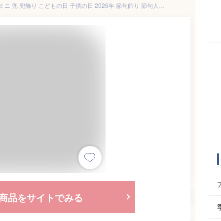
五月人形 コンパクト おしゃれ ミニ 兜 兜飾り こどもの日 子供の日 2026年 節句飾り 節句人形 陶器 陶磁器 金彩出世兜（菊唐草・龍虎屏風付） 弓太刀 桐箱 ケース飾り 瀬戸焼 薬師窯 送料無料 (沖縄除く)
商品をサイトでみる