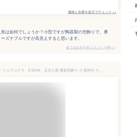
価格と在庫を
楽天
でチェック
>>
人形は如何でしょうか？小型ですが陶器製の兜飾りで、勇
リーズナブルですが高見えすると思います。
全てのおすすめコメント
(
1
件)
>
【送料無料(沖縄・離島を除く)】リュウコドウ 2-504A 五月人形 透彩兜飾り 小 長持付 そら【お取り寄せ商品】【5月人形 子供の日 端午の節句 鯉のぼり 兜 飾り マンション 省スペース】