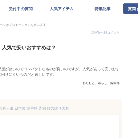
受付中の質問
人気アイテム
特集記事
質問
ージはプロモーションを含みます
130
View
24
コメント
│人気で安いおすすめは？
部屋が狭いのでコンパクトなものが良いのですが、人気があって安いおす
に困りにくいものだと嬉しいです。
わたしと、暮らし。編集部
 五月人形 日本製 瀬戸物 染錦 鯉のぼり大将