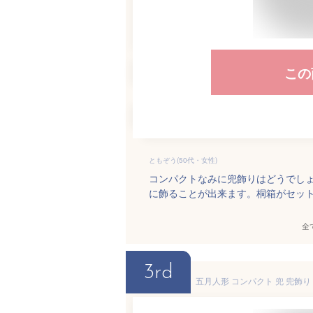
この
ともぞう(50代・女性)
コンパクトなみに兜飾りはどうでし
に飾ることが出来ます。桐箱がセッ
全
3rd