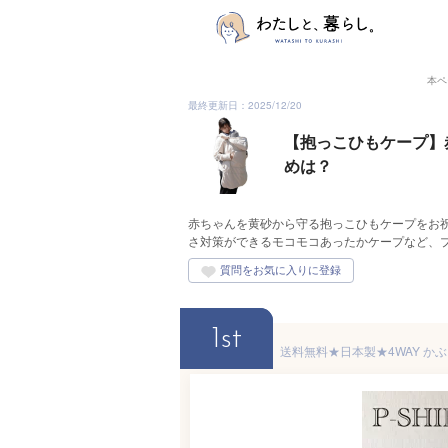
本ペ
最終更新日：2025/12/20
【抱っこひもケープ】
めは？
赤ちゃんを黄砂から守る抱っこひもケープをお
さ対策ができるモコモコあったかケープなど、
1st