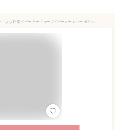
アンジュスマイル 抱っこ紐 抱っこひも 防寒 ベビー ケープ ケープベビーカー カバー ポケット付き フード付き 撥水加工 アイボリー