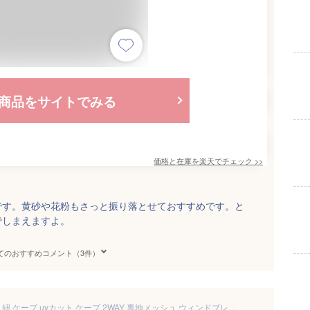
商品をサイトでみる
価格と在庫を
楽天
でチェック
>>
です。黄砂や花粉もさっと振り落とせておすすめです。と
でしまえますよ。
てのおすすめコメント（3件）
抱っこ紐 ケープ 夏 秋 春 抱っこ紐 ケープ uvカット ケープ 2WAY 裏地メッシュ ウィンドブレーカー＆レインカバー 抱っこ紐ケープ 抱っこ紐ケープ ベビーカー マルチケープ 紫外線対策 UVカット 雨対策 風対策 メッシュ 日よけ 梅雨 夏