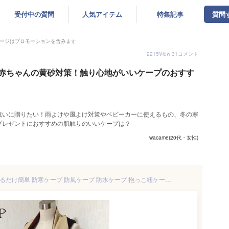
受付中の質問
人気アイテム
特集記事
質問
ージはプロモーションを含みます
2215
View
31
コメント
赤ちゃんの黄砂対策！触り心地がいいケープのおすす
祝いに贈りたい！雨よけや風よけ対策やベビーカーに使えるもの、冬の寒
プレゼントにおすすめの肌触りのいいケープは？
wacame(20代・女性)
送料無料★日本製★4WAY かぶるだけ簡単 防寒ケープ 防風ケープ 防水ケープ 抱っこ紐ケープ ベビーカーやブランケットにも リバーシブル 取り付け簡単 ベージュ