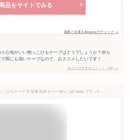
商品をサイトでみる
価格と在庫を
Amazon
でチェック
>>
触り心地がいい抱っこひもケープはどうでしょうか？赤ち
工で雨にも強いケープなので、おススメしたいです！
全てのおすすめコメント
(
1
件)
>
抱っこ紐 ケープ ベビーカー 抱っこひもケープ 冬 防寒 防寒カバー 抱っこ紐 3way ブランケット ポケット付き かわいい ベビーケープ 抱