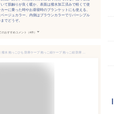
ていて肌触りが良く暖か、表面は撥水加工済みで軽くて使
ーカーに乗った時やお昼寝時のブランケットにも使える、
はベージュカラー、内側はブラウンカラーでリバーシブル
春までどうぞ。
てのおすすめコメント（4件）
【抱っこひも防寒ケープ】 軽量 撥水 抱っこひも 防寒ケープ 抱っこ紐ケープ 抱っこ紐 防寒 赤ちゃん 抱っこひもケープ ベビーカー 防寒カバー ブランケット 抱っこ紐カバー Joy Tree ジョイツリー 出産祝い 出産準備 ギフト 人気 日本製