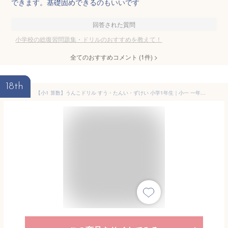
できます。基礎固めできるのもいいです
回答された質問
小学校の総復習問題集・ドリルのおすすめを教えて！
全てのおすすめコメント
(
1
件)
>
18th
【小1 算数】うんこドリル すう・たんい・ずけい 小学1年生｜小一 一年生 小学校 小学生 ドリル 問題集 算数ドリル 計算ドリル 数 数字 単位 図形 時間 時計 とけい 覚える 書き方 数え方 自習