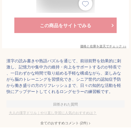
この商品をサイトでみる
価格と在庫を
楽天
でチェック
>>
漢字の読み書きや熟語パズルを通じて、前頭前野を効果的に刺
激し、記憶力や集中力の維持・向上をサポートするのが特長で
、一日わずかな時間で取り組める手軽な構成ながら、楽しみな
がら脳のトレーニングを習慣化でき、シニア世代の認知症予防
から働き盛りの方のリフレッシュまで、日々の知的な活動を軽
快にアップデートしてくれるロングセラーの練習帳です。
回答された質問
大人の漢字ドリル｜やり直し学習に人気のおすすめは？
全てのおすすめコメント
(
2
件)
>