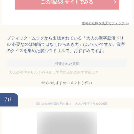
この商品をサイトでみる
価格と在庫を
楽天
でチェック
>>
ブティック・ムックから出版されている「大人の漢字脳活ドリ
ル 必要なのは知識ではなくひらめき力」はいかがですか。漢字
のクイズを集めた脳活性ドリルで、おすすめですよ。
回答された質問
大人の漢字ドリル｜やり直し学習に人気のおすすめは？
全てのおすすめコメント
(
1
件)
>
7th
楽しみながら脳を活性化！ 大人の漢字ドリル200日