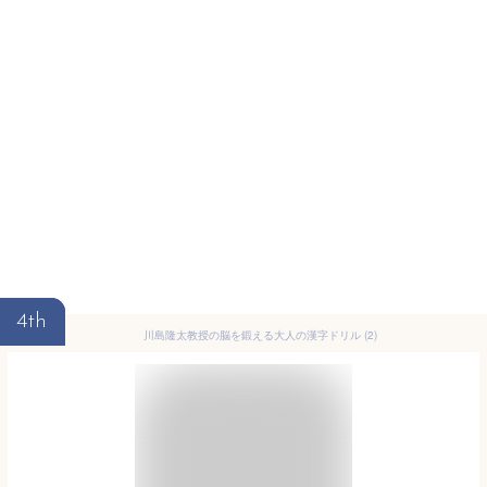
4th
川島隆太教授の脳を鍛える大人の漢字ドリル (2)