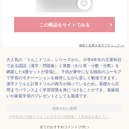
この商品をサイトでみる
価格と在庫を
楽天
でチェック
>>
大人気の「うんこドリル」シリーズから、小学4年生の主要科目
である国語（漢字・問題集）と算数（わり算・小数・分数）を
網羅した4冊セットが登場し、子供が夢中になる独自のユーモア
で学習のモチベーションを維持しながら楽しく勉強できます。
漢字ドリルと計算ドリルの両方が揃っているため、基礎から応
用までバランスよく学習習慣を身につけることができ、進級祝
いや家庭学習のプレゼントとしても最適です。
回答された質問
小学生向け算数ドリル｜おすすめの問題集！人気商品を教えて！
全てのおすすめコメント
(
1
件)
>