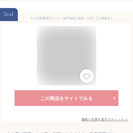
2nd
大人の教養漢字ドリル（漢字知識と地名・人名） [ 土屋書店 ]
この商品をサイトでみる
価格と在庫を
楽天
でチェック
>>