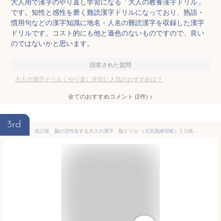
大人用で漢字のやり直し学習になる「大人の教養漢字ドリル」
です。知性と感性を磨く難読漢字ドリルになっており、熟語・
慣用句などの漢字知識に地名・人名の難読漢字を収録した漢字
ドリルです。コスト的にも他と遜色のないものですので、良い
のではないかと思います。
回答された質問
大人の漢字ドリル｜やり直し学習に人気のおすすめは？
全てのおすすめコメント
(
2
件)
>
3rd
改訂版 脳が活性化する大人の漢字 脳ドリル （元気脳練習帳） [ 川島隆太 ]