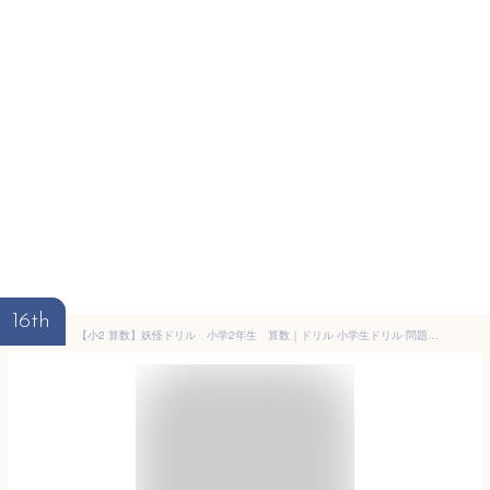
16th
【小2 算数】妖怪ドリル 小学2年生 算数｜ドリル 小学生ドリル 問題集 学習 新学期 小学2年 小学2年生 二年生 2年生 小学2年 2年生 小2 算数 さんすう 算数ドリル 計算 けいさん ようかいドリル