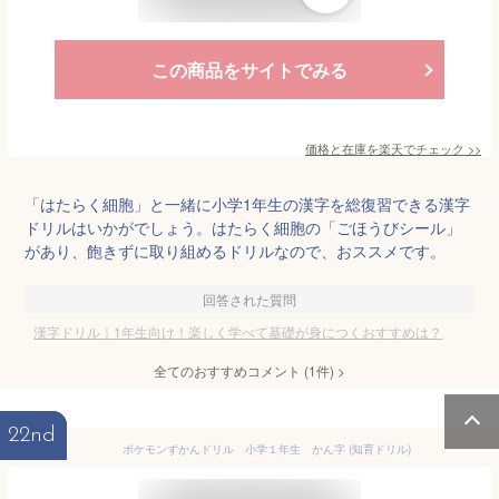
この商品をサイトでみる
価格と在庫を
楽天
でチェック
>>
「はたらく細胞」と一緒に小学1年生の漢字を総復習できる漢字
ドリルはいかがでしょう。はたらく細胞の「ごほうびシール」
があり、飽きずに取り組めるドリルなので、おススメです。
回答された質問
漢字ドリル｜1年生向け！楽しく学べて基礎が身につくおすすめは？
全てのおすすめコメント
(
1
件)
>
22nd
ポケモンずかんドリル 小学１年生 かん字 (知育ドリル)