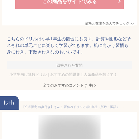
この商品をサイトでみる
価格と在庫を
楽天
でチェック
>>
こちらのドリルは小学1年生の復習にも良く、計算や図形などそ
れぞれの単元ごとに楽しく学習ができます。机に向かう習慣も
身に付き、下敷き付きなのもいいです。
回答された質問
小学生向け算数ドリル｜おすすめの問題集！人気商品を教えて！
全てのおすすめコメント
(
1
件)
>
19th
【公式限定 特典付き】うんこ 夏休みドリル 小学2年生（算数・国語） - 夏休みカレンダー・漢字ポスター・九九表付き｜うんこドリル 小2 小二 二年生 ドリル 問題集 算数ドリル 国語ドリル 計算ドリル 漢字ドリル 予習 復習 夏休み 勉強 学習 夏休み 問題集