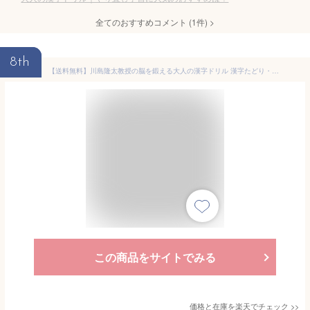
全てのおすすめコメント
(
1
件)
>
8th
【送料無料】川島隆太教授の脳を鍛える大人の漢字ドリル 漢字たどり・漢字書き取り60日／川島隆太
この商品をサイトでみる
価格と在庫を
楽天
でチェック
>>