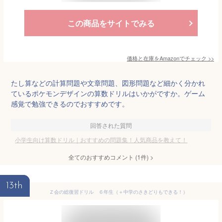
この商品をサイトでみる
価格と在庫を
Amazon
でチェック
>>
たし算などの計算問題や文章問題、図形問題など細かく分かれ
ているポケモンデザインの算数ドリルはいかがですか。ゲーム
感覚で勉強できるのでおすすめです。
回答された質問
小学生向け算数ドリル｜おすすめの問題集！人気商品を教えて！
全てのおすすめコメント
(
1
件)
>
13th
Ｚ会の総復習ドリル ６年生（＋中学のさきどりもできる！）