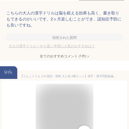
こちらの大人の漢字ドリルは脳を鍛える効果も高く、書き取り
もできるのがいいです。2ヶ月楽しむことができ、認知症予防に
も良いですね。
回答された質問
大人の漢字ドリル｜やり直し学習に人気のおすすめは？
全てのおすすめコメント
(
1
件)
>
9th
【うんこドリル 小4 国語・算数 大人気 4冊セット】漢字・漢字問題集編・わり算・小数 分数｜小学4年生 4年生 小4 小学4年 4年生 四年生 小四 四年 漢字ドリル 計算ドリル 算数ドリル 国語ドリル 問題集 割り算 勉強 学習 国語 算数 プレゼント ギフト