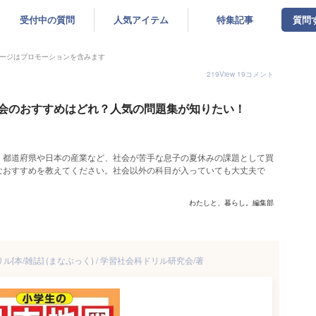
受付中の質問
人気アイテム
特集記事
質問
ージはプロモーションを含みます
219
View
19
コメント
会のおすすめはどれ？人気の問題集が知りたい！
。都道府県や日本の産業など、社会が苦手な息子の夏休みの課題として買
なおすすめを教えてください。社会以外の科目が入っていても大丈夫で
わたしと、暮らし。編集部
[本/雑誌] (まなぶっく) / 学習社会科ドリル研究会/著