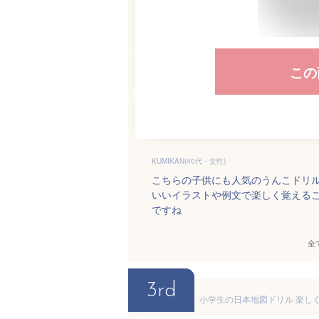
この
KUMIKAN(40代・女性)
こちらの子供にも人気のうんこドリル
いいイラストや例文で楽しく覚える
ですね
全
3rd