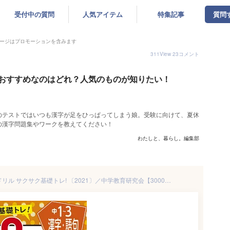
受付中の質問
人気アイテム
特集記事
質問
ージはプロモーションを含みます
311
View
23
コメント
おすすめなのはどれ？人気のものが知りたい！
のテストではいつも漢字が足をひっぱってしまう娘。受験に向けて、夏休
の漢字問題集やワークを教えてください！
わたしと、暮らし。編集部
中1～3漢字・語句10分間復習ドリル サクサク基礎トレ! 〔2021〕／中学教育研究会【3000円以上送料無料】