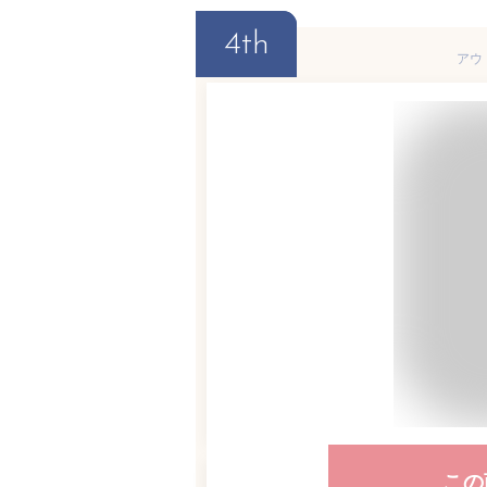
4th
アウ
この