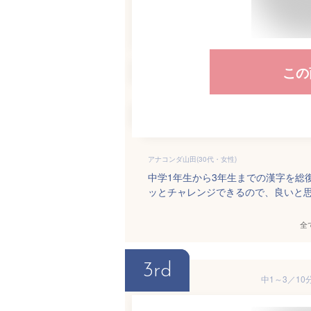
この
アナコンダ山田(30代・女性)
中学1年生から3年生までの漢字を総
ッとチャレンジできるので、良いと
全
3rd
中1～3／10