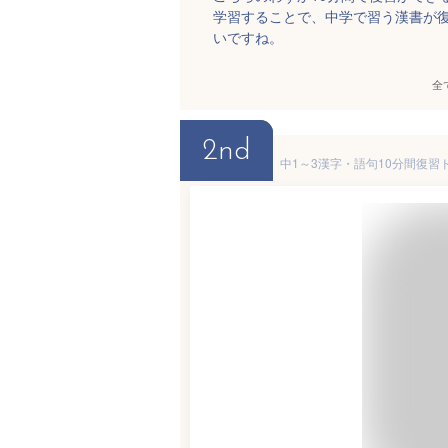
学習することで、中学で習う漢書が
いですね。
全
2nd