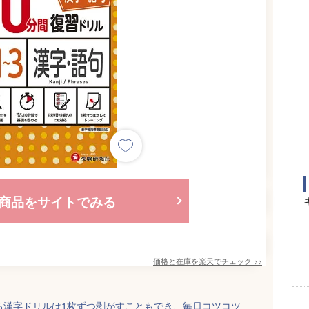
商品をサイトでみる
価格と在庫を
楽天
でチェック
>>
る漢字ドリルは1枚ずつ剥がすこともでき、毎日コツコツ