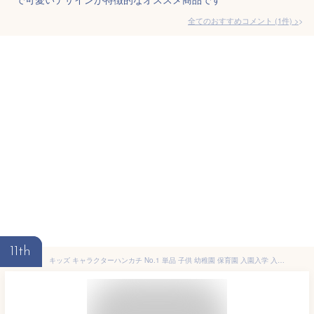
全てのおすすめコメント
(
1
件)
>
11th
キッズ キャラクターハンカチ No.1 単品 子供 幼稚園 保育園 入園入学 入園準備 男の子 女の子 カーズ トイストーリー ポケモン グッズ プラレール トーマス トミカ ワンピース ドラゴンボール (00001)