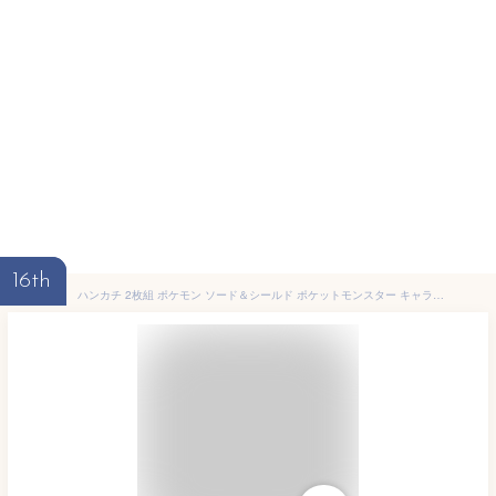
16th
ハンカチ 2枚組 ポケモン ソード＆シールド ポケットモンスター キャラクター 男の子 女の子 子供 キッズ グッズ ポケモンハンカチ 幻ポケモン ザシアン ザマゼンタ サルノリ ヒバニー メッソン ピカチュウ 【b1160】