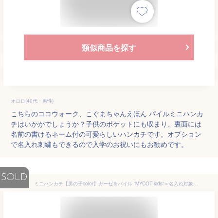
類似商品を探す
オロロ(40代・男性)
こちらのココウォーク、こぐまちゃんえほん パイルミニハンカ
チはいかがでしょうか？子供のポケットにも収まり、裏面には
名前の書けるネーム付の可愛らしいハンカチです。オプション
で名入れ刺繍もできるので入学のお祝いにもお勧めです。
SOLD
ミニハンカチ【男の子color】ガーゼ＆パイル ”MYCOT kids”＝名入れ対象（5文字まで)＝ 15cm 16種類 ネームタグ付き 日本製 子供/キッズ/通園/入園準備/入学準備/入園祝い/入学祝い/小学生/園児/卒園祝い/卒園記念/売れ筋/当店オススメ【メール便OK】【小型宅配便OK】