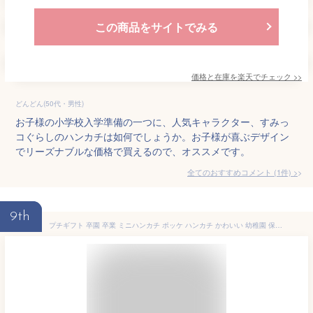
この商品をサイトでみる
価格と在庫を
楽天
でチェック
>>
どんどん(50代・男性)
お子様の小学校入学準備の一つに、人気キャラクター、すみっ
コぐらしのハンカチは如何でしょうか。お子様が喜ぶデザイン
でリーズナブルな価格で買えるので、オススメです。
全てのおすすめコメント
(
1
件)
>
9th
プチギフト 卒園 卒業 ミニハンカチ ポッケ ハンカチ かわいい 幼稚園 保育園 ネームラベル ネームタグ 今治産 タオル 女の子 男の子 日本製 コンテックス 卒園記念品 卒園祝い 子供会 景品 キッズ ガーゼ 16×16