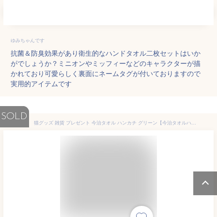
ゆみちゃんです
抗菌＆防臭効果があり衛生的なハンドタオル二枚セットはいか
がでしょうか？ミニオンやミッフィーなどのキャラクターが描
かれており可愛らしく裏面にネームタグが付いておりますので
実用的アイテムです
SOLD
猫グッズ 雑貨 プレゼント 今治タオル ハンカチ グリーン【今治タオルハンカチ 夢みるネコ】婦人 子供 プレゼント ギフト ネコ柄 猫雑貨 タオルハンカチ ハンカチ レディース ss50 za_s 猫 雑貨 プレゼント 猫 モチーフ 雑貨 プレゼント ma