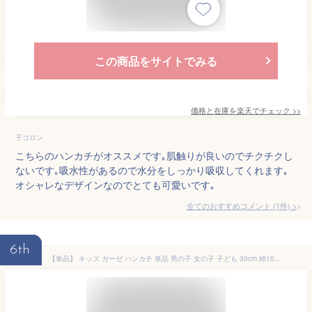
この商品をサイトでみる
価格と在庫を
楽天
でチェック
>>
子コロン
こちらのハンカチがオススメです｡肌触りが良いのでチクチクし
ないです｡吸水性があるので水分をしっかり吸収してくれます｡
オシャレなデザインなのでとても可愛いです｡
全てのおすすめコメント
(
1
件)
>
6th
【単品】 キッズ ガーゼ ハンカチ 単品 男の子 女の子 子ども 30cm 綿100% ポリエステル 乗り物 車 れっしゃ 電車 宇宙 可愛い お礼 お祝い ギフト 誕生日 プレゼント 入園 卒園