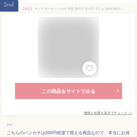
2nd
【単品】 キッズ ガーゼ ハンカチ 単品 男の子 女の子 子ども 30cm 綿100% ポリエステル リボン ハート ユニコーン 柄 可愛い お礼 お祝い ギフト 誕生日 プレゼント 入園 卒園
この商品をサイトでみる
価格と在庫を
楽天
でチェック
>>
Zed
こちらのハンカチは200円程度で買える商品なので、本当にお得