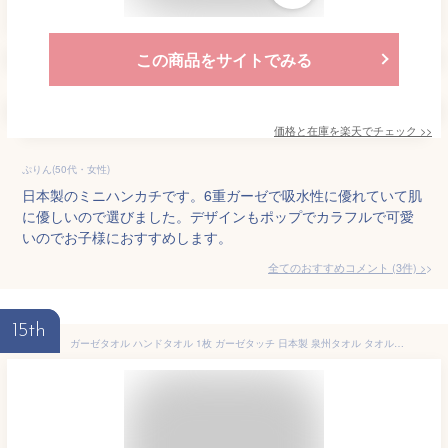
この商品をサイトでみる
価格と在庫を
楽天
でチェック
>>
ぷりん(50代・女性)
日本製のミニハンカチです。6重ガーゼで吸水性に優れていて肌
に優しいので選びました。デザインもポップでカラフルで可愛
いのでお子様におすすめします。
全てのおすすめコメント
(
3
件)
>
15th
ガーゼタオル ハンドタオル 1枚 ガーゼタッチ 日本製 泉州タオル タオルハンカチ (コンパクト) 【新柄追加】ガーゼハンカチ ウォッシュタオル ふきん おしぼり 柄 保育園 幼稚園 キッズ ベビー 子供 かわいい 可愛い 速乾 デザイン ガーゼタオルハンカチ