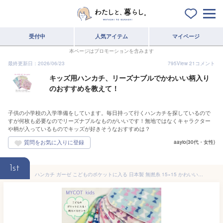
受付中
人気アイテム
マイページ
本ページはプロモーションを含みます
最終更新日：2026/06/23
795
View
21
コメント
キッズ用ハンカチ、リーズナブルでかわいい柄入り
のおすすめを教えて！
子供の小学校の入学準備をしています。毎日持って行くハンカチを探しているので
すが何枚も必要なのでリーズナブルなものがいいです！無地ではなくキャラクター
や柄が入っているものでキッズが好きそうなおすすめは？
aayio(30代・女性)
1st
ハンカチ ガーゼ こどものポケットに入る 日本製 無撚糸 15×15 かわいいハンカチ タオル 入園 入学 保育園 幼稚園 男の子 女の子 キッズ ベビー 綿100% 日本製 やまとさんのタオル [M便 1/10]