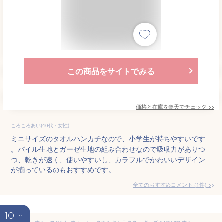
この商品をサイトでみる
価格と在庫を
楽天
でチェック
>>
ころころあい(40代・女性)
ミニサイズのタオルハンカチなので、小学生が持ちやすいです
。パイル生地とガーゼ生地の組み合わせなので吸収力がありつ
つ、乾きが速く、使いやすいし、カラフルでかわいいデザイン
が揃っているのもおすすめです。
全てのおすすめコメント
(
1
件)
>
10th
すみっコぐらし ウォッシュタオル キャラクター グッズ 34x35cm すみっこ カフェ ハンドタオル タオルハンカチ タオル 子供用 キッズ 赤ちゃん 幼稚園 保育園 準備 サンエックス ハンカチ とかげ とんかつ ねこ