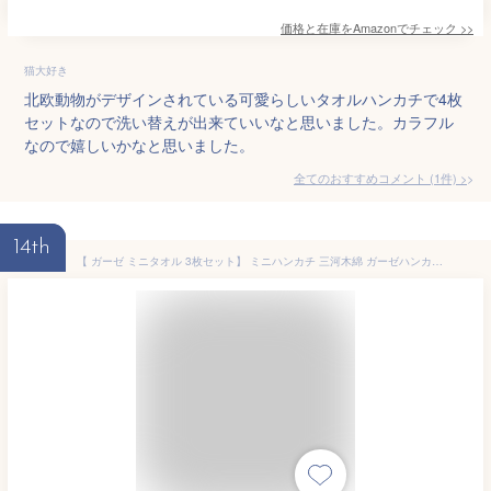
価格と在庫を
Amazon
でチェック
>>
猫大好き
北欧動物がデザインされている可愛らしいタオルハンカチで4枚
セットなので洗い替えが出来ていいなと思いました。カラフル
なので嬉しいかなと思いました。
全てのおすすめコメント
(
1
件)
>
14th
【 ガーゼ ミニタオル 3枚セット】 ミニハンカチ 三河木綿 ガーゼハンカチ ハンカチタオル ウォッシュタオル 約24×24 プチギフト サンクスギフト 6重ガーゼ 保育園 日本製 コットンガーゼ キッズ ベビー