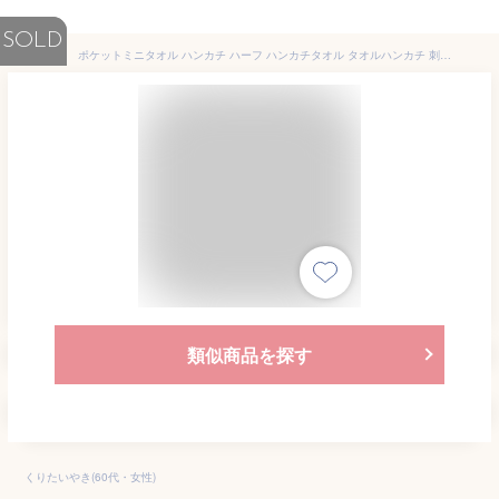
SOLD
ポケットミニタオル ハンカチ ハーフ ハンカチタオル タオルハンカチ 刺繍 可愛い 子供 プチタオル ミニタオル 刺繍 子ども 子供 幼稚園 園児 小学生 低学年 ハンドタオル 保育園 電車 恐竜 車 柴犬 猫 パンダ プリンセス うさぎ 【 メール便 可】【5枚】
類似商品を探す
くりたいやき(60代・女性)