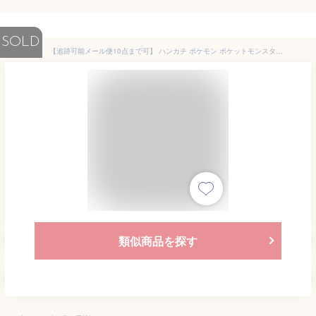
SOLD
【追跡可能メール便10点まで可】 ハンカチ ポケモン ポケットモンスター おてふき キャラクターハンカチ キャラクター 子供 キッズ 園児 子供ハンカチ 男の子 男児 日本製 黄色 イエロー 4060 4061
類似商品を探す