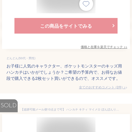
この商品をサイトでみる
価格と在庫を
楽天
でチェック
>>
どんどん(50代・男性)
お子様に人気のキャラクター、ポケットモンスターのキッズ用
ハンカチはいかがでしょうか？ご希望の予算内で、お得なお値
段で購入できる2枚セット買いができるので、オススメです。
全てのおすすめコメント
(
2
件)
>
SOLD
【追跡可能メール便10点まで可】 ハンカチ キティ マイメロ ぼんぼんりぼん ハミングミント しんかんせん ナフキン サンリオ ハローキティ マイメロディ キッズ 入園 入学 幼稚園 6407 6408 6409 6410 6411 6412 6413 6414 6415 6416 6417 6418 6419 6420