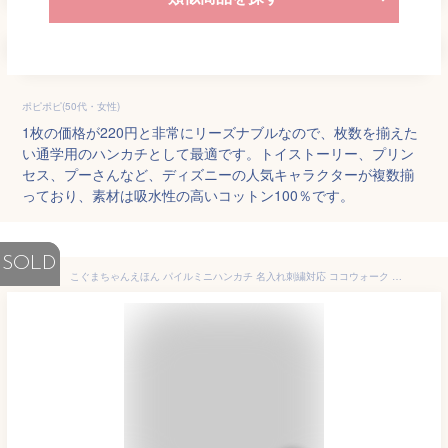
ポピポピ(50代・女性)
1枚の価格が220円と非常にリーズナブルなので、枚数を揃えた
い通学用のハンカチとして最適です。トイストーリー、プリン
セス、プーさんなど、ディズニーの人気キャラクターが複数揃
っており、素材は吸水性の高いコットン100％です。
SOLD
こぐまちゃんえほん パイルミニハンカチ 名入れ刺繍対応 ココウォーク COCO WALK キッズ ベビー用品 かわいい 男の子 女の子 ミニハンカチ 卒園記念品 名入れ 刺繍 出産祝い ギフト 保育園 ポケット ハンカチ 幼稚園 こぐまちゃん グッズ タオルハンカチ 日本製 おしゃれ小町