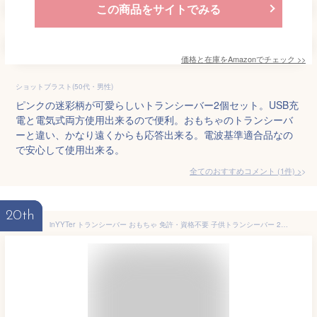
この商品をサイトでみる
価格と在庫を
Amazon
でチェック
>>
ショットブラスト(50代・男性)
ピンクの迷彩柄が可愛らしいトランシーバー2個セット。USB充
電と電気式両方使用出来るので便利。おもちゃのトランシーバ
ーと違い、かなり遠くからも応答出来る。電波基準適合品なの
で安心して使用出来る。
全てのおすすめコメント
(
1
件)
>
20th
inYYTer トランシーバー おもちゃ 免許・資格不要 子供トランシーバー 2台セット 小型 軽量 こども向けギフト キッズ屋内野外活動適合 技適マーク有 総務省技術基準適合商品 黄色