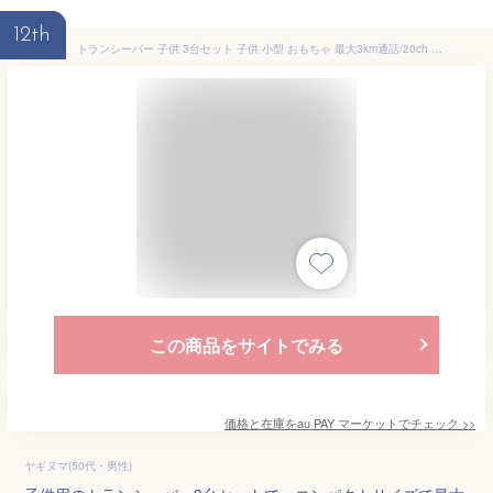
12th
トランシーバー 子供 3台セット 子供 小型 おもちゃ 最大3km通話/20ch 同時通話 インカム 子供 誕生日 プレゼント 男の子 女の子
この商品をサイトでみる
価格と在庫を
au PAY マーケット
でチェック
>>
ヤギヌマ(50代・男性)