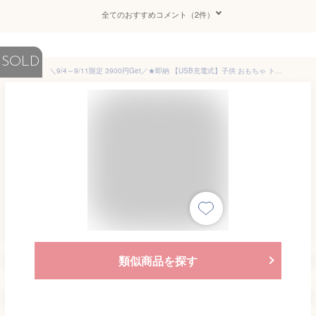
全てのおすすめコメント（2件）
SOLD
＼9/4～9/11限定 3900円Get／★即納 【USB充電式】子供 おもちゃ トランシーバー おもちゃ 2台セット 子供 小型 おもちゃ 知育玩具 usb充電式 最大3km通話 同時通話 子供 誕生日 プレゼント 子どもの日 プレゼント 小学生 男の子 女の子 3歳4歳5歳 ギフト贈り物 送料無料
類似商品を探す