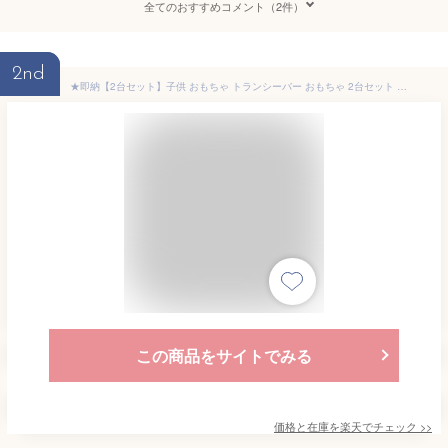
全てのおすすめコメント（2件）
2nd
★即納【2台セット】子供 おもちゃ トランシーバー おもちゃ 2台セット 子ども 知育玩具 知育おもちゃ 小型 アウトドア 最大3km通話/20ch同時通話 キッズおもちゃ 子ども誕生日プレゼント お歳暮クリスマスプレゼント 男の子女の子小学生1歳2歳3歳4歳5歳6歳 ギフト
この商品をサイトでみる
価格と在庫を
楽天
でチェック
>>