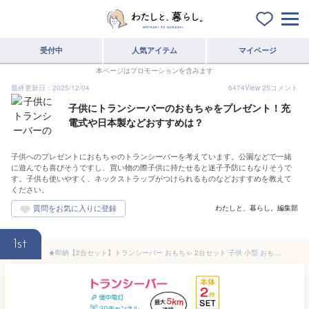
受付中
人気アイテム
マイページ
本ページはプロモーションを含みます
最終更新日：2025/12/04
6474
View
25
コメント
子供にトランシーバーのおもちゃをプレゼント！充
電式や日本製などおすすめは？
子供へのプレゼントにおもちゃのトランシーバーを考えています。公園などで一緒
に遊んでも喜びそうですし、買い物の際子供に持たせると迷子予防にもなりそうで
す。子供も使いやすく、ネックストラップがつけられるものなどおすすめを教えて
ください。
わたしと、暮らし。編集部
1st
★即納【2台セット】トランシーバー おもちゃ 2台セット 子供 小型 おもちゃ 知育おもちゃ アウトドア 最大3km通話/20ch 同時通話 キッズ おもちゃ 知育玩具 子ども誕生日プレゼント お歳暮クリスマスプレゼント 男の子女の子小学生2歳3歳4歳5歳6歳 ギフト贈り物 送料無料