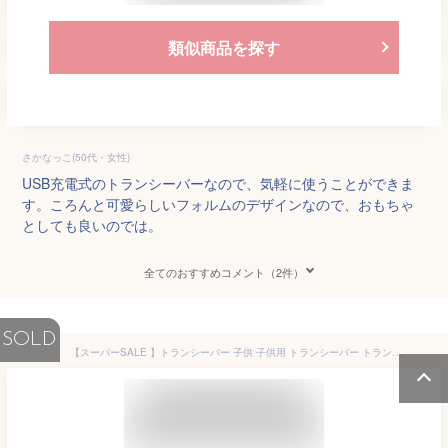
類似商品を探す
さかなっこ(50代・女性)
USB充電式のトランシーバーなので、気軽に使うことができま
す。ころんと可愛らしいフォルムのデザインなので、おもちゃ
としても良いのでは。
全てのおすすめコメント（2件）
SOLD
【スーパーSALE 】トランシーバー 子供 子供用 トランシーバー トランシーバー おもちゃ トランシーバー 同時通話 子供用トランシーバー 長距離 トランシーバー キャンプ アウトドア 無線機 小型インカム 携帯 免許不要ベルトクリップ LEDライト防災 日本電波法認証済み