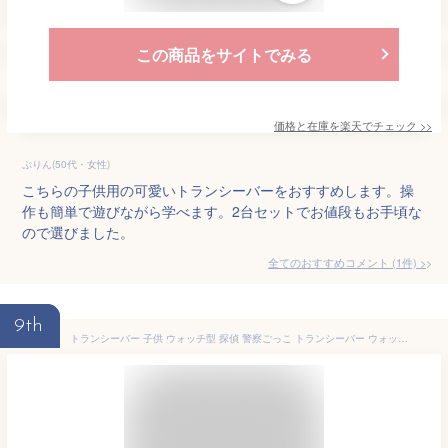
この商品をサイトでみる
価格と在庫を
楽天
でチェック
>>
ぷりん(50代・女性)
こちらの子供用の可愛いトランシーバーをおすすめします。操
作も簡単で遊びながら学べます。2台セットでお値段もお手頃な
ので選びました。
全てのおすすめコメント
(
1
件)
>
9th
トランシーバー 子供 ウォッチ型 探偵 警察ごっこ トランシーバー ウォッチ型 子供用 多機能 時計 おもちゃ 通信範囲 スパイゲーム 子供