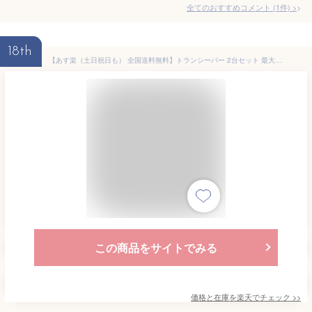
全てのおすすめコメント
(
1
件)
>
18th
【あす楽（土日祝日も） 全国送料無料】トランシーバー 2台セット 最大5km通話/20ch アウトドア お年玉 ハンディトランシーバー プレゼント 玩具 おもちゃ 小学生 男の子 女の子 3歳 4歳 5歳 クリスマス クリスマスプレゼント
この商品をサイトでみる
価格と在庫を
楽天
でチェック
>>