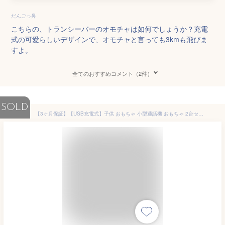
だんごっ鼻
こちらの、トランシーバーのオモチャは如何でしょうか？充電
式の可愛らしいデザインで、オモチャと言っても3kmも飛びま
すよ。
全てのおすすめコメント（2件）
SOLD
【3ヶ月保証】【USB充電式】子供 おもちゃ 小型通話機 おもちゃ 2台セット 子供 小型 おもちゃ 知育玩具 usb充電式 最大3km通話 同時通話 子供 誕生日 プレゼント 子どもの日 プレゼント 小学生 男の子 女の子 3歳4歳5歳 ギフト贈り物 送料無料