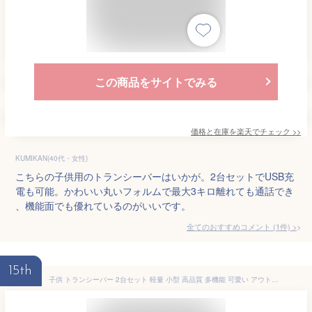
この商品をサイトでみる
価格と在庫を
楽天
でチェック
>>
KUMIKAN(40代・女性)
こちらの子供用のトランシーバーはいかが。2台セットでUSB充
電も可能。かわいい丸いフォルムで最大3キロ離れても通話でき
、機能面でも優れているのがいいです。
全てのおすすめコメント
(
1
件)
>
15th
子供 トランシーバー 2台セット 軽量 小型 高品質 多機能 可愛い アウトドア 子供用 紛失防止 安全 携帯便利 (管理S) 送料無料 【SK15966】