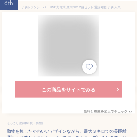
6th
子供トランシーバー USB充電式 最大3km 2個セット 通話可能 子供 人気 こども キッズ 安い 2台セット 免許不要 特定小電力 簡単操作 かんたん 携帯 アウトドア 登山 災害 キャンプ 外遊び おでかけ 軽量 小型 緊急対応 ギフト おもちゃ クリスマス プレゼント 誕生日
この商品をサイトでみる
価格と在庫を
楽天
でチェック
>>
ほっこり法師(60代・男性)
動物を模したかわいいデザインながら、最大３キロでの長距離