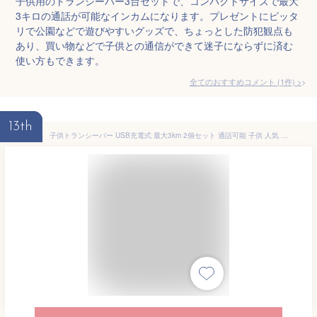
子供用のトランシーバー3台セットで、コンパクトサイズで最大
3キロの通話が可能なインカムになります。プレゼントにピッタ
リで公園などで遊びやすいグッズで、ちょっとした防犯観点も
あり、買い物などで子供との通信ができて迷子にならずに済む
使い方もできます。
全てのおすすめコメント
(
1
件)
>
13th
子供トランシーバー USB充電式 最大3km 2個セット 通話可能 子供 人気 こども キッズ 安い 2台セット 免許不要 特定小電力 簡単操作 かんたん 携帯 アウトドア 登山 災害 キャンプ 外遊び おでかけ 軽量 小型 緊急対応 ギフト おもちゃ クリスマス プレゼント 誕生日