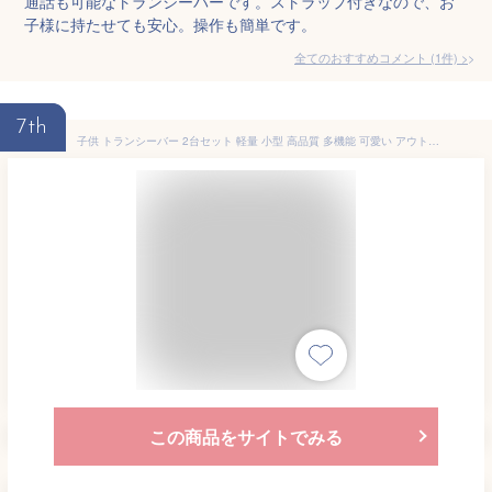
通話も可能なトランシーバーです。ストラップ付きなので、お
子様に持たせても安心。操作も簡単です。
全てのおすすめコメント
(
1
件)
>
7th
子供 トランシーバー 2台セット 軽量 小型 高品質 多機能 可愛い アウトドア 子供用 紛失防止 安全 携帯便利 (管理S) 送料無料 【SK15966】
この商品をサイトでみる