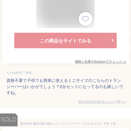
この商品をサイトでみる
価格と在庫を
Amazon
でチェック
>>
ちゃゆ(50代・女性)
資格不要で子供でも簡単に使えるミニサイズのこちらのトラン
シーバーはいかがでしょう？2台セットになってるのも嬉しいで
すね。
全てのおすすめコメント
(
1
件)
>
SOLD
最大3km 通話可能 2個セット トランシーバー スマホ おもちゃ 子供 人気 こども キッズ 安い 2台セット おすすめ 男の子 女の子 簡単 かんたん 携帯 アウトドア 登山 災害 キャンプ 外遊び おでかけ 知育 軽量 小型 声 変声 ギフト クリスマス プレゼント 誕生日