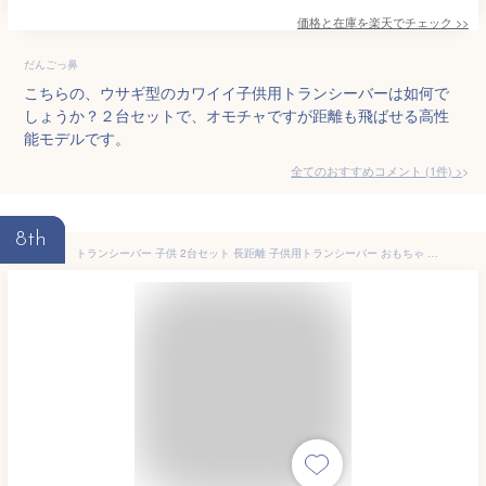
価格と在庫を
楽天
でチェック
>>
だんごっ鼻
こちらの、ウサギ型のカワイイ子供用トランシーバーは如何で
しょうか？２台セットで、オモチャですが距離も飛ばせる高性
能モデルです。
全てのおすすめコメント
(
1
件)
>
8th
トランシーバー 子供 2台セット 長距離 子供用トランシーバー おもちゃ 2021最新 キッズ 同時通話 アウトドア ワイヤレス インターホン プレゼント 小学生 男の子 女の子 お歳暮 誕生日 贈り物 知育玩具 ハンディトランシーバー 非日本製 正規品 日本語説明書 ラッピング対応