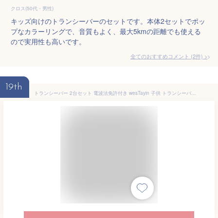
クロス(50代・男性)
キッズ向けのトランシーバーのセットです。本体2セットでポッ
プなカラーリングで、音質もよく、最大5kmの距離でも使える
ので実用性も高いです。
全てのおすすめコメント
(
2
件)
>
19th
トランシーバー 2台セット 電波法免許付き wesTayin 子供 トランシーバー 子供 小型軽量 特定小電力トランシーバー USBケーブル充電 こども向けトランシーバー おもちゃ 10mW低放射線 免許不要 プレゼン適用 総務省技術基準適合商品 ピンク迷彩