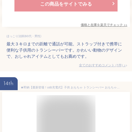
この商品をサイトでみる
価格と在庫を
楽天
でチェック
>>
ほっこり法師(60代・男性)
最大３キロまでの距離で通話が可能。ストラップ付きで携帯に
便利な子供用のトランシーバーです。かわいい動物のデザイン
で、おしゃれアイテムとしてもお薦めです。
全てのおすすめコメント
(
1
件)
>
14th
★即納【最新登場！usb充電式】子供 おもちゃ トランシーバー おもちゃ 2台セット 子供 小型 知育玩具 知育おもちゃ usb充電式 最大3km通話 同時通話 子ども誕生日プレゼント クリスマスプレゼント 小学生男の子女の子2歳3歳4歳5歳6歳人気ギフト 贈り物 送料無料