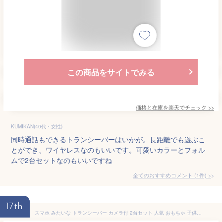
この商品をサイトでみる
価格と在庫を
楽天
でチェック
>>
KUMIKAN(40代・女性)
同時通話もできるトランシーバーはいかが。長距離でも遊ぶこ
とができ、ワイヤレスなのもいいです。可愛いカラーとフォル
ムで2台セットなのもいいですね
全てのおすすめコメント
(
1
件)
>
17th
スマホ みたいな トランシーバー カメラ付 2台セット 人気 おもちゃ 子供 こども キッズ 安い おすすめ 面白い かわいい 男の子 女の子 簡単 携帯 写真 動画 撮影 知育 ゲーム 安心 充電式 小型 外遊び おでかけ 誕生日 クリスマス プレゼント ro1