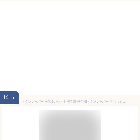
16th
トランシーバー 子供 2台セット 長距離 子供用トランシーバー おもちゃ 2021最新 キッズ 同時通話 アウトドア ワイヤレス インターホン プレゼント 小学生 男の子 女の子 お歳暮 誕生日 贈り物 知育玩具 ハンディトランシーバー 非日本製 正規品 日本語説明書 ラッピング対応