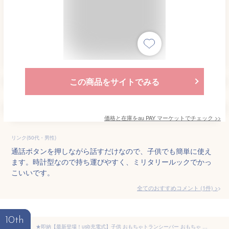
この商品をサイトでみる
価格と在庫を
au PAY マーケット
でチェック
>>
リンク(50代・男性)
通話ボタンを押しながら話すだけなので、子供でも簡単に使え
ます。時計型なので持ち運びやすく、ミリタリールックでかっ
こいいです。
全てのおすすめコメント
(
1
件)
>
10th
★即納【最新登場！usb充電式】子供 おもちゃトランシーバー おもちゃ 2台セット 子ども知育玩具 知育おもちゃ 小型 usb充電式 最大3km通話同時通話 子ども誕生日プレゼント お歳暮クリスマスプレゼント 小学生 男の子女の子1歳2歳3歳4歳5歳6歳 送料無料