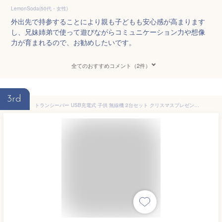
LemonSoda(50代・女性)
外出先で持参することにより親も子どもも安心感が高まります
し、兄妹姉弟で使って遊びながらコミュニケーション力や想像
力が育まれるので、お勧めしたいです。
全てのおすすめコメント（2件）
3rd
トランシーバー USB充電式 子供 無線機 2台セット クリスマスプレゼント 日本語取扱説明書 子供用 免許不要 特定小電力 タイプ 携帯型 簡単操作 緊急対応 ギフト おもちゃ