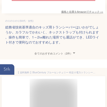
価格と在庫を
Amazon
でチェック
>>
のりのりのり(50代・女性)
総務省技術基準適合のキッズ用トランシーバーはいかがでしょ
うか。カラフルでかわいく、ネックストラップも付けられます
。操作も簡単で、1～2㎞離れた場所でも通話ができ、LEDライ
ト付きで便利なのでおすすめします。
全てのおすすめコメント（2件）
5th
【 送料無料 】BlueCentury ブルーセンチュリー 特定小電力トランシーバー BC-20 Chanty （シャンティ） 超小型 2台セット 充電器・ベルトクリップ等付属 充電式 インカム おもちゃ 子供 プロ 無線機【 トランシーバー 1年保証つき】