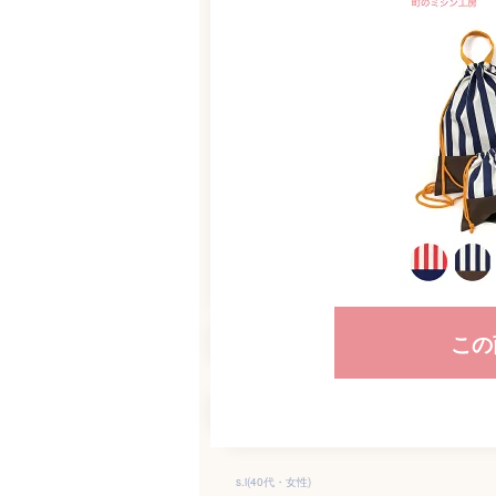
この
s.i(40代・女性)