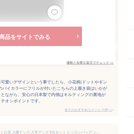
商品をサイトでみる
価格と在庫を
楽天
でチェック
>>
可愛いデザインという事でしたら、小花柄(ドットやギン
のバイカラーにフリルが付いたこちらの上履き袋はいかが
ことながら、安心の日本製で内側はキルティングの裏地が
イチオシポイントです。
全てのおすすめコメント
(
1
件)
>
入園入学6点セット ピンク くまとお花 入園グッズ 入学グッズ 6点セット レッスンバッグ シューズバッグ ナップサック お弁当入れ コップ入れ ランチマット テディベア 上履き入れ かわいい 女の子 男の子 キッズ 通園 通学 習い事 入園 ナチュラル シンプル ブランド