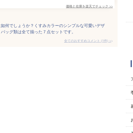
価格と在庫を
楽天
でチェック
>>
は如何でしょうか？くすみカラーのシンプルな可愛いデザ
。バッグ類は全て揃った７点セットです。
全てのおすすめコメント
(
1
件)
>