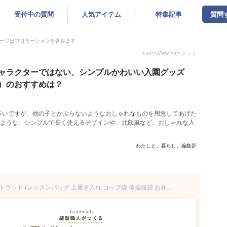
受付中の質問
人気アイテム
特集記事
質問
ージはプロモーションを含みます
15315
View
18
コメント
ャラクターではない、シンプルかわいい入園グッズ
）のおすすめは？
多いですが、他の子とかぶらないようなおしゃれなものを用意してあげた
ぶような、シンプルで長く使えるデザインや、北欧風など、おしゃれな入
わたしと、暮らし。編集部
入園入学準備6点セット クールトラッド (レッスンバッグ 上履き入れ コップ袋 体操服袋 お弁当袋 ランチョンマット) 入園グッズ 入学グッズ 入園セット 入学準備 幼稚園 保育園 小学校 送料無料 日本製 男の子