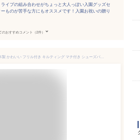
トライプの組み合わせがちょっと大人っぽい入園グッズセ
ターものが苦手な方にもオススメです！入園お祝いの贈り
てのおすすめコメント（2件）
上履き入れ シューズケース 日本製 かわいい フリル付き キルティング マチ付き シューズバッグ 子供 入園入学 シューズ入れ うわばき入れ うわぐつ入れ 上靴袋 大きめ 小学生 小学校 保育園 幼稚園 綿 女の子 送料無料 SHIRTS MART シャツマート