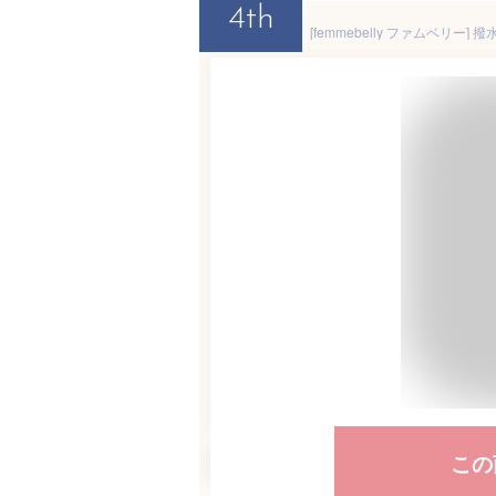
4th
この