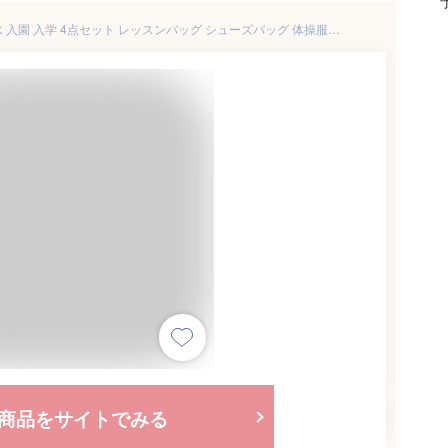
[femmebelly ファムベリー] 撥水 入園 入学 4点セット レッスンバッグ シューズバッグ 体操服袋 巾着袋 バッグ セット 入学準備 入園準備 袋 男の子 女の子 シンプル 無地 小 中 キッズ 日本製 (ブルーデニム)
商品をサイトでみる