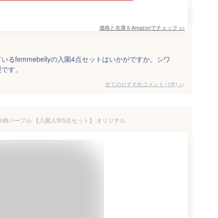
価格と在庫を
Amazon
でチェック
>>
るfemmebellyの入園4点セットはいかがですか。シワ
製です。
全てのおすすめコメント
(
1
件)
>
] レトロ柄パープル 【入園入学5点セット】 オリジナル