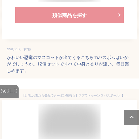
類似商品を探す
chai(50代・女性)
かわいい恐竜のマスコットが出てくるこちらのバスボムはいか
がでしょうか。12個セットですべて中身と香りが違い、毎日楽
しめます。
SOLD
【LINEお友だち登録でクーポン獲得☆】スプラトゥーン 3 バスボール 【5個セット】 入浴剤 ドウシシャ DOSHISHA お風呂 バスタイム こども キッズ おもしろ お風呂 グッズ タコ イカ マスコット 任天堂 入浴剤 ゲーム 楽しい 癒し リラックス 男の子 お風呂 小学生