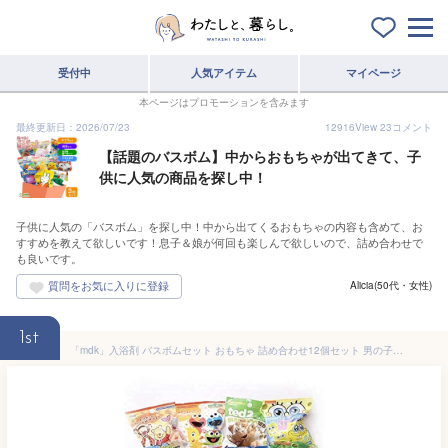
受付中
人気アイテム
マイページ
本ページはプロモーションを含みます
最終更新日：2026/07/23
12916
View
23
コメント
【話題のバスボム】中からおもちゃが出てきて、子
供に人気の商品を探し中！
子供に人気の「バスボム」を探し中！中から出てくるおもちゃの内容も含めて、お
すすめを教えて欲しいです！息子＆娘が何回も楽しんで欲しいので、詰め合わせで
も良いです。
Alicia(50代・女性)
1st
「mdk」入浴剤 バスボムセット おもちゃ 詰め合わせ12個セット 男の子用 中身はおまかせ 子供用入浴剤 お得 子供用 バスボール キャラクター お風呂遊び