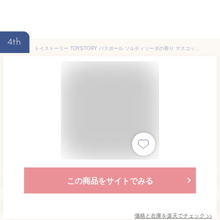
4th
トイストーリー TOYSTORY バスボール ソルティソーダの香り マスコット入り入浴剤 発泡タイプ (dis-99-01) 単品 マスコット アーベン ディズニーピクサー バスボム おもちゃ キッズ 子供 グッズ バズライトイヤー プチギフト バス用品 おふろ お風呂 リラックス 2022年
この商品をサイトでみる
価格と在庫を
楽天
でチェック
>>