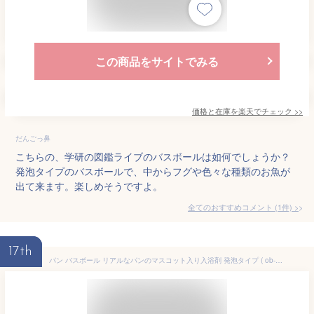
この商品をサイトでみる
価格と在庫を
楽天
でチェック
>>
だんごっ鼻
こちらの、学研の図鑑ライブのバスボールは如何でしょうか？
発泡タイプのバスボールで、中からフグや色々な種類のお魚が
出て来ます。楽しめそうですよ。
全てのおすすめコメント
(
1
件)
>
17th
パン バスボール リアルなパンのマスコット入り入浴剤 発泡タイプ ( ob-bld-1 ) 単品 マスコットフィズ やきたてのパン香り 写実食品シリーズ バスボム おもちゃ キッズ 子供 グッズ プチギフト プレゼント バス用品 おふろ お風呂 癒し リラックス 2022年