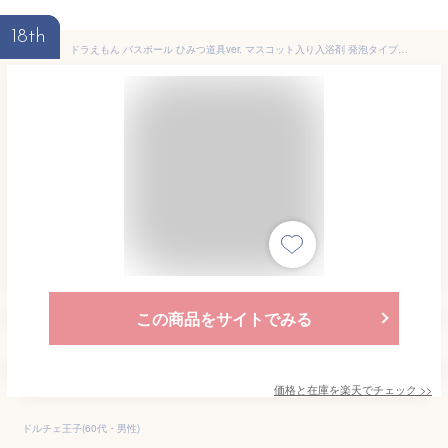
18th
ドラえもん バスボール ひみつ道具ver. マスコット入り入浴剤 発泡タイプ ( ob-dob-4 ) どらえもん DORAEMON 単品 マスコットフィズ 晴れた日の空のかおり バスボム おもちゃ キッズ 子供 グッズ プチギフト プレゼント バス用品 おふろ お風呂 癒し リラックス 2022年
この商品をサイトでみる
価格と在庫を
楽天
でチェック
>>
ドルチェ王子(60代・男性)