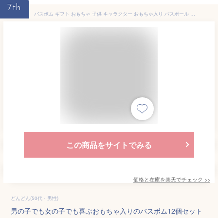
7th
バスボム ギフト おもちゃ 子供 キャラクター おもちゃ入り バスボール プレゼント 誕生日 こども 入浴剤 子供 ギフトセット お風呂 おもちゃ 炭酸 誕生日 プレゼント 人気 詰め合わせ 香り爆弾 バスボール 男の子 女の子 成人の日 入学式 お返し カラフル BOX付き
この商品をサイトでみる
価格と在庫を
楽天
でチェック
>>
どんどん(50代・男性)
男の子でも女の子でも喜ぶおもちゃ入りのバスボム12個セット