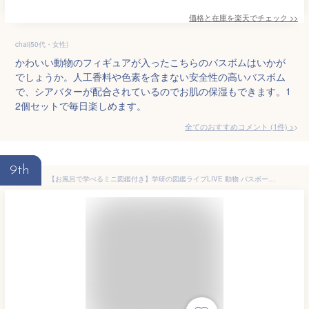
価格と在庫を
楽天
でチェック
>>
chai(50代・女性)
かわいい動物のフィギュアが入ったこちらのバスボムはいかが
でしょうか。人工香料や色素を含まない安全性の高いバスボム
で、シアバターが配合されているのでお肌の保湿もできます。1
2個セットで毎日楽しめます。
全てのおすすめコメント
(
1
件)
>
9th
【お風呂で学べるミニ図鑑付き】学研の図鑑ライブLIVE 動物 バスボール 広大な草原の香り マスコット入り入浴剤 発泡タイプ (gkn-6) 単品 アーベン がっけん バスボム おもちゃ キッズ 子供 グッズ プチギフト バス用品 おふろ バスフィズ リラックス 2023年