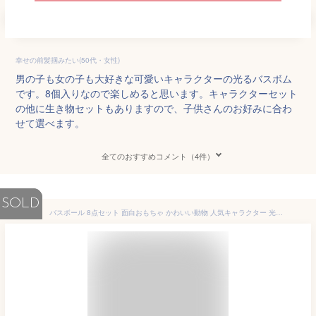
幸せの前髪掴みたい(50代・女性)
男の子も女の子も大好きな可愛いキャラクターの光るバスボム
です。8個入りなので楽しめると思います。キャラクターセット
の他に生き物セットもありますので、子供さんのお好みに合わ
せて選べます。
全てのおすすめコメント（4件）
SOLD
バスボール 8点セット 面白おもちゃ かわいい動物 人気キャラクター 光る はずむ おもちゃ バスボム スヌーピー はらぺこあおむし 光るうんち 鳴くうんち 光るレインボーアヒル クラゲ 働くのりもの 水てっぽう 【あす楽対応】