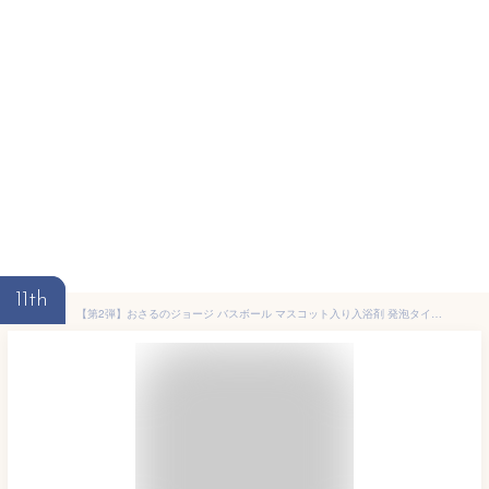
11th
【第2弾】おさるのジョージ バスボール マスコット入り入浴剤 発泡タイプ (yun-4-01) 単品 マスコットフィズ もぎたてのりんごの香り お猿のじょーじ バスボム おもちゃ キッズ 子供 グッズ Curious George プチギフト プレゼント バス用品 おふろ お風呂 癒し リラックス