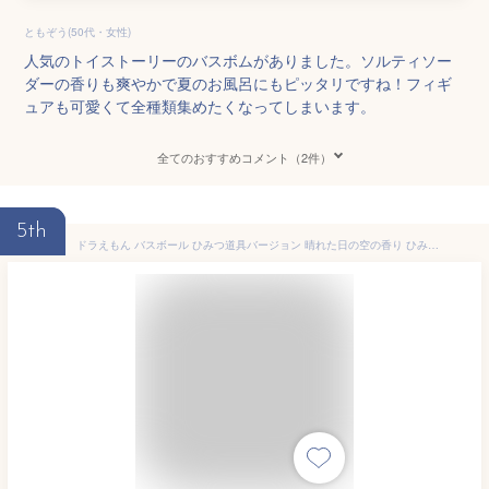
ともぞう(50代・女性)
人気のトイストーリーのバスボムがありました。ソルティソー
ダーの香りも爽やかで夏のお風呂にもピッタリですね！フィギ
ュアも可愛くて全種類集めたくなってしまいます。
全てのおすすめコメント（2件）
5th
ドラえもん バスボール ひみつ道具バージョン 晴れた日の空の香り ひみつ道具 アニメ マスコット バスボール 色 香り お風呂 風呂 入浴 入浴剤 入浴料 バス バスタイム 子ども こども キッズ 家族 プレゼント かわいい おしゃれ お祭り 夏祭 【13時までの注文で当日発送】