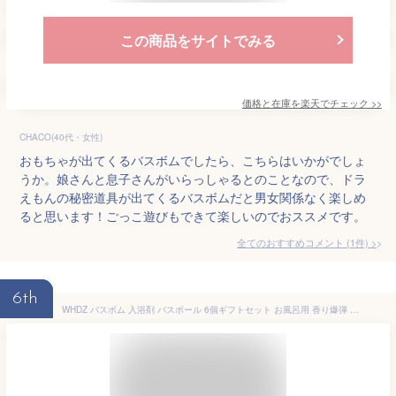
この商品をサイトでみる
価格と在庫を
楽天
でチェック
>>
CHACO(40代・女性)
おもちゃが出てくるバスボムでしたら、こちらはいかがでしょ
うか。娘さんと息子さんがいらっしゃるとのことなので、ドラ
えもんの秘密道具が出てくるバスボムだと男女関係なく楽しめ
ると思います！ごっこ遊びもできて楽しいのでおススメです。
全てのおすすめコメント
(
1
件)
>
6th
WHDZ バスボム 入浴剤 バスボール 6個ギフトセット お風呂用 香り爆弾 プレゼント ギフト お菓子の模様 (love柄)