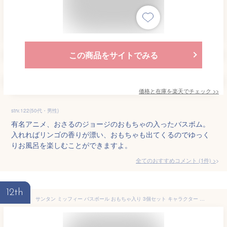
この商品をサイトでみる
価格と在庫を
楽天
でチェック
>>
strv.122(50代・男性)
有名アニメ、おさるのジョージのおもちゃの入ったバスボム。
入れればリンゴの香りが漂い、おもちゃも出てくるのでゆっく
りお風呂を楽しむことができますよ。
全てのおすすめコメント
(
1
件)
>
12th
サンタン ミッフィー バスボール おもちゃ入り 3個セット キャラクター シリーズ 入浴剤 全5種類