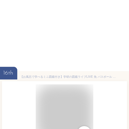
16th
【お風呂で学べるミニ図鑑付き】学研の図鑑ライブLIVE 魚 バスボール 美しい海の香り マスコット入り入浴剤 発泡タイプ (gkn-7) 単品 アーベン がっけん バスボム おもちゃ キッズ 子供 グッズ プチギフト バス用品 おふろ バスフィズ リラックス 2022年