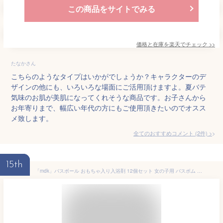
この商品をサイトでみる
価格と在庫を
楽天
でチェック
>>
たなかさん
こちらのようなタイプはいかがでしょうか？キャラクターのデ
ザインの他にも、いろいろな場面にご活用頂けますよ。夏バテ
気味のお肌が美肌になってくれそうな商品です。お子さんから
お年寄りまで、幅広い年代の方にもご使用頂きたいのでオスス
メ致します。
全てのおすすめコメント
(
2
件)
>
15th
「mdk」バスボール おもちゃ入り入浴剤 12個セット 女の子用 バスボム 詰め合わせ 中身はおまかせ 子供用入浴剤 お得 バスボムセット 子供用 バスボール キャラクター お風呂遊び