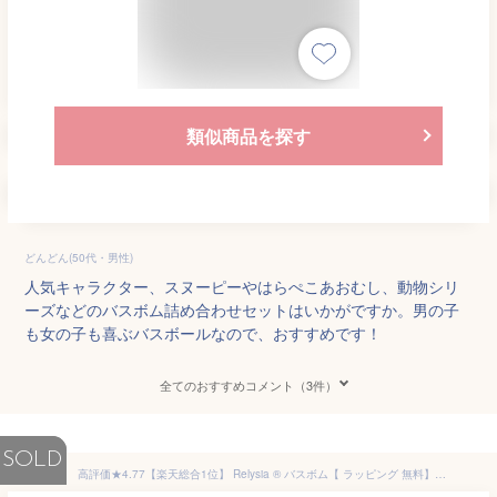
類似商品を探す
どんどん(50代・男性)
人気キャラクター、スヌーピーやはらぺこあおむし、動物シリ
ーズなどのバスボム詰め合わせセットはいかがですか。男の子
も女の子も喜ぶバスボールなので、おすすめです！
全てのおすすめコメント（3件）
SOLD
高評価★4.77【楽天総合1位】 Relysia ® バスボム【 ラッピング 無料】【365日あす楽】【国内検査実施済み】 公式 レリシア 〈入浴剤〉【 ギフト で選ばれています】 プレゼント 入浴剤 bm1 女性 彼女 妻 誕生日 誕生日プレゼント 20代 30代【 インスタグラム で話題】