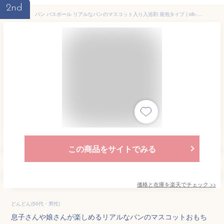
2nd
パン バスボール リアルなパンのマスコット入り入浴剤 発泡タイプ ( ob-bld-1 ) 単品 マスコットフィズ やきたてのパン香り 写実食品シリーズ バスボム おもちゃ キッズ 子供 グッズ プチギフト プレゼント バス用品 おふろ お風呂 癒し リラックス 2024年
この商品をサイトでみる
価格と在庫を
楽天
でチェック
>>
どんどん(50代・男性)
息子さんや娘さんが楽しめるリアルなパンのマスコットおもち