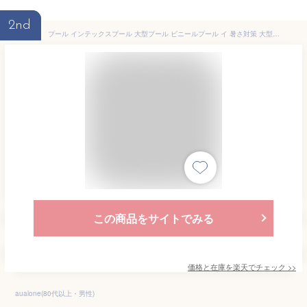
2nd
プール インテックスプール 大型プール ビニールプール イ 暑さ対策 大型ビニールプール INTEX フレームプール 【3m×2m×75cm 】 大型 長方形 水あそび 家庭用プール キッズ 子供用プール 業務用 イベント 300×200×75 簡単設置 深い 魚 犬 養殖
この商品をサイトでみる
価格と在庫を
楽天
でチェック
>>
aualone(80代以上・男性)