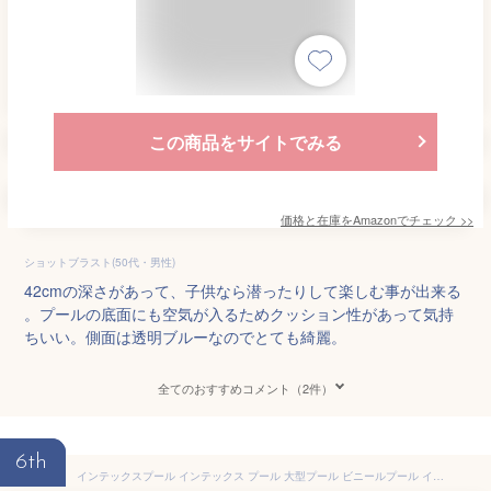
この商品をサイトでみる
価格と在庫を
Amazon
でチェック
>>
ショットブラスト(50代・男性)
42cmの深さがあって、子供なら潜ったりして楽しむ事が出来る
。プールの底面にも空気が入るためクッション性があって気持
ちいい。側面は透明ブルーなのでとても綺麗。
全てのおすすめコメント（2件）
6th
インテックスプール インテックス プール 大型プール ビニールプール インテックスプール 深い 大人 INTEX 長方形 4.5m 3m 2.6m 2.2m フレームプール 水あそび レジャープール 家庭用プール キッズ 子供用プール 自宅用プール 簡単設置 子ども 水遊び 庭プール 魚 犬 養殖