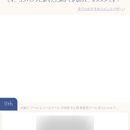
全てのおすすめコメント
(
1
件)
>
11th
水遊び プール ビニールプール 子供用 大人用 家庭用プール 折りたたみプール ボールプール キッズプール プールバック おまけ付き 折り畳みプール インテックス フレームプール 加厚 深い 空気入り不要 庭プール ベビープール 多種サイズ 大型 中型