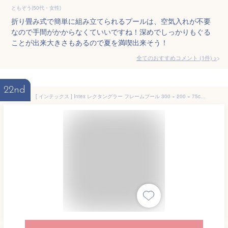
ともぞう(50代・女性)
折り畳み式で簡単に組み立てられるプールは、空気入れが不要
なので手間がかからなくていいですね！深めでしっかりもぐる
ことが出来大きさもあるので夏を満喫出来そう！
全てのおすすめコメント
(
1
件)
>
22nd
[ インテックス ] Intex レクタングラー フレームプール 300 × 200 × 75cm 28272NP Rectangular Frame Pools 組み立て式 フレーム 夏 大型プール ビッグプール 長方形 [並行輸入品]