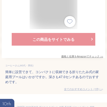
この商品をサイトでみる
価格と在庫を
Amazon
でチェック
>>
コーヒーさん(40代・男性)
簡単に設営できて、コンパクトに収納できる折りたたみ式の家
庭用プールはいかがですか。深さも47.0センチあるのでおすす
めです。
全てのおすすめコメント
(
1
件)
>
10th
OMATA 2026新改良 折りたたみプール 大型 長方形 ビニールプール 空気入れ不要 1秒高速オープン 超簡単設置 家庭用・子供用 屋内・屋外兼用 耐高温・耐摩擦・安全無毒 水遊び・猛暑対策・夏休み必須 簡単排水・折り畳み収納 日本語説明書付き（内径180*110*51CM,外径210*140*51CM)