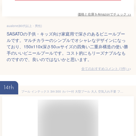
価格と在庫を
Amazon
でチェック
>>
aualone(80代以上・男性)
SASATOの子供・キッズ向け家庭用で深さのあるビニールプー
ルです。マルチカラーのシンプルでオシャレなデザインになっ
ており、150x110x深さ50㎝サイズの四角い二重弁構造の使い勝
手のいいビニールプールです。コスト的にもリーズナブルなも
のですので、良いのではないかと思います。
全てのおすすめコメント
(
1
件)
>
14th
プール インテックス 3m 300 カバー付 大型プール 大人 空気入れ不要 フレームプール ビニールプール 暑さ対策 大型 家庭用プール メタルフレームプール プール ビニールプール INTEX 大型 長方形 水あそび 家庭用プール キッズ 子供用プール 自宅用プール 簡単設置 深い