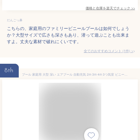
価格と在庫を
楽天
でチェック
>>
だんごっ鼻
こちらの、家庭用のファミリービニールプールは如何でしょう
か？大型サイズで広さも深さもあり、潜って遊ぶことも出来ま
すよ。丈夫な素材で破れにくいです。
全てのおすすめコメント
(
1
件)
>
8th
プール 家庭用 大型 深い エアプール 自動充気 2m 3m 4m 3つ気室 ビニールプール ファミリープール 家庭用プール S＆L 水遊び 大容量 自