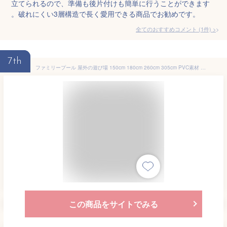
立てられるので、準備も後片付けも簡単に行うことができます
。破れにくい3層構造で長く愛用できる商品でお勧めです。
全てのおすすめコメント
(
1
件)
>
7th
ファミリープール 屋外の遊び場 150cm 180cm 260cm 305cm PVC素材 暑さ対策 折り畳み収納 滑り台 自宅 マンション 水遊 海水浴 子供 キッズ 大人 プール長方形 深い キッズ 三層 家庭用プール 子供用プール キッズプール 庭 ベランダ 水あそび レジャープール 自動充気
この商品をサイトでみる