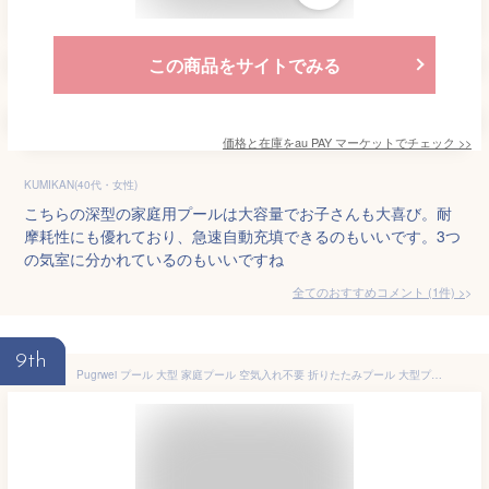
この商品をサイトでみる
価格と在庫を
au PAY マーケット
でチェック
>>
KUMIKAN(40代・女性)
こちらの深型の家庭用プールは大容量でお子さんも大喜び。耐
摩耗性にも優れており、急速自動充填できるのもいいです。3つ
の気室に分かれているのもいいですね
全てのおすすめコメント
(
1
件)
>
9th
Pugrwei プール 大型 家庭プール 空気入れ不要 折りたたみプール 大型プール 2.1M 子供用プール 深い 四角い プール大きめ 折り畳みプール 巨大プール 大きいプール 特大プール 収納便利 子供 大人 水遊び 家庭用 大人用 自宅用 庭 ベランダ 室内 猛暑対策 海水浴 砂場