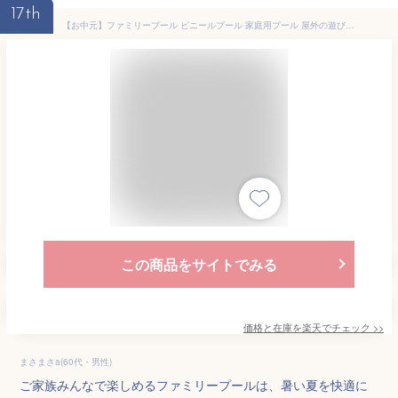
17th
【お中元】ファミリープール ビニールプール 家庭用プール 屋外の遊び場 2.1m 2.6m 3.0m 3.88m 4.2m PVC素材 独立気室 暑さ対策 折り畳み収納 滑り台 自宅 マンション 水遊 海水浴 子供 キッズ 大人 長方形 深い キッズ 三層 子供用プール
この商品をサイトでみる
価格と在庫を
楽天
でチェック
>>
まさまさa(60代・男性)
ご家族みんなで楽しめるファミリープールは、暑い夏を快適に