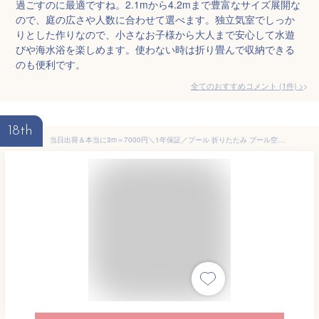
過ごすのに最適ですね。2.1mから4.2mまで豊富なサイズ展開な
ので、庭の広さや人数に合わせて選べます。独立気室でしっか
りとした作りなので、小さなお子様から大人まで安心して水遊
びや海水浴を楽しめます。使わない時は折り畳んで収納できる
のも便利です。
全てのおすすめコメント
(
1
件)
>
18th
当日出荷＆本当に3m＝7000円＼1年保証／プール 折りたたみ プール空気入れ不要 折り畳み プール 1.6m/1.85m/2.1m/2.6m/3m/4m大型家庭用 折りたたみ プール折りたたみ プール プール子供用折り畳みプールプール 折り畳みプール 滑り台 プール 大型 折りたたみ プール