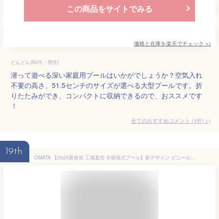
この商品をサイトでみる
価格と在庫を
楽天
でチェック
>>
どんどん(50代・男性)
潜って遊べる深い家庭用プールはいかがでしょうか？空気入れ
不要の高さ、51.5センチのサイズが選べる大型プールです。折
りたたみができ、コンパクトに収納できるので、おススメです
！
全てのおすすめコメント
(
1
件)
>
19th
OMATA 【2025新改良 工場直売 非膨張式プール】新デザイン ビニールプール 空気入れ不要 大型 子供用 家庭用 長方形 折り畳み式 収納便利 1秒高速オープン 耐高温 耐摩擦 安全無毒 水遊び 猛暑対策 家庭用 屋内用 アウトドア用 大型 水遊び 簡単な排水 安心安全な 日本語説明書付き（内径180*110*51CM,外径210*140*51CM)