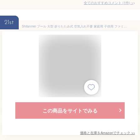
全てのおすすめコメント
(
1
件)
>
21st
Shilanmei プール 大型 折りたたみ式 空気入れ不要 家庭用 子供用 ファミリープール バスタブ 簡易プール 頑丈設計 PVC複合素材 ボールプール 水抜栓付 大きい 自宅用 折り畳み 深い 膨らませない プール 頑丈設計 持ち運び便利 親子遊び 犬猫お風呂 夏の日 芝生遊び 池 庭 屋内用 お庭用 ビーチ用 屋外用水あそび 家庭 アウトドア適用 (1.6M, E)
この商品をサイトでみる
価格と在庫を
Amazon
でチェック
>>