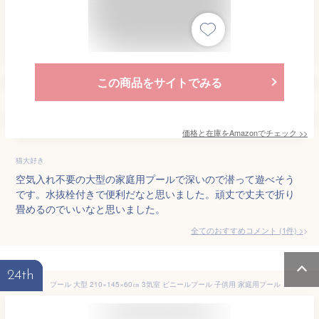
この商品をサイトでみる
価格と在庫を
Amazon
でチェック
>>
猫大好き
空気入れ不要の大型の家庭用プールで深いので潜って遊べそう
です。水抜栓付きで便利だなと思いました。頑丈で丈夫で折り
畳めるのでいいなと思いました。
全てのおすすめコメント
(
1
件)
>
24th
プール 大型 210×145×60㎝ 3気室 ビニールプール 子供用 家庭用プール PVC材質 安全無毒 漏れ防止 滑り止め 水遊び 芝生遊び 室内室外 猛暑対策 収納便利 日本語説明書付き