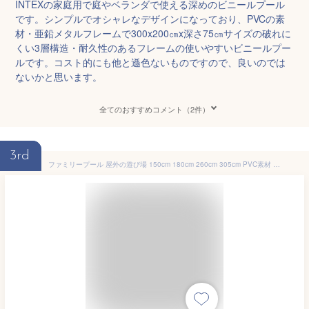
INTEXの家庭用で庭やベランダで使える深めのビニールプール
です。シンプルでオシャレなデザインになっており、PVCの素
材・亜鉛メタルフレームで300x200㎝x深さ75㎝サイズの破れに
くい3層構造・耐久性のあるフレームの使いやすいビニールプー
ルです。コスト的にも他と遜色ないものですので、良いのでは
ないかと思います。
全てのおすすめコメント（2件）
3rd
ファミリープール 屋外の遊び場 150cm 180cm 260cm 305cm PVC素材 暑さ対策 折り畳み収納 滑り台 自宅 マンション 水遊 海水浴 子供 キッズ 大人 プール長方形 深い キッズ 三層 家庭用プール 子供用プール キッズプール 庭 ベランダ 水あそび レジャープール 自動充気