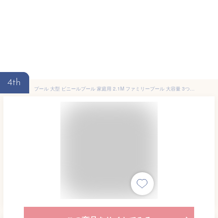
4th
プール 大型 ビニールプール 家庭用 2.1M ファミリープール 大容量 3つ気室 滑り止め 折り畳み式 耐摩擦 耐高温 水遊び 夏の日 屋外用 暑さ対策