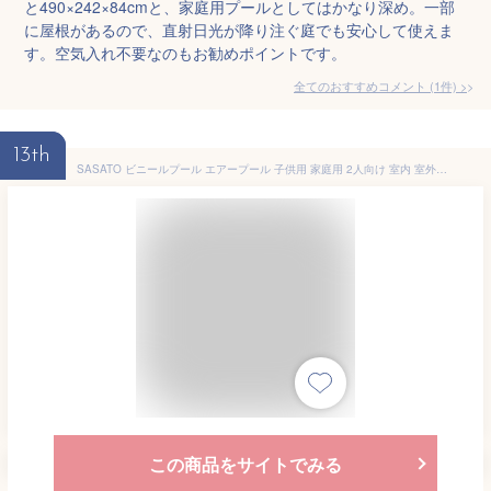
と490×242×84cmと、家庭用プールとしてはかなり深め。一部
に屋根があるので、直射日光が降り注ぐ庭でも安心して使えま
す。空気入れ不要なのもお勧めポイントです。
全てのおすすめコメント
(
1
件)
>
13th
SASATO ビニールプール エアープール 子供用 家庭用 2人向け 室内 室外 組み立て簡単 コンパクト収納 暑さ対策 四角い pvc マルチカラー 幅150cm 深さ50cm (150*110*55CM)
この商品をサイトでみる