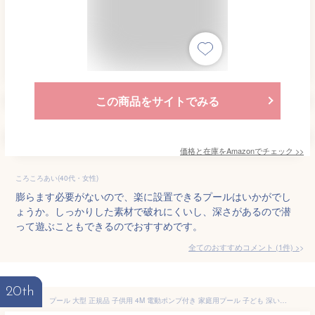
この商品をサイトでみる
価格と在庫を
Amazon
でチェック
>>
ころころあい(40代・女性)
膨らます必要がないので、楽に設置できるプールはいかがでし
ょうか。しっかりした素材で破れにくいし、深さがあるので潜
って遊ぶこともできるのでおすすめです。
全てのおすすめコメント
(
1
件)
>
20th
プール 大型 正規品 子供用 4M 電動ポンプ付き 家庭用プール 子ども 深い プール 大型 特大 プール ビニールプール キッズプール 大型 レジャープール プレイプール ビッグサイズ エアープール 子ども 大人 3m 夏 あす楽