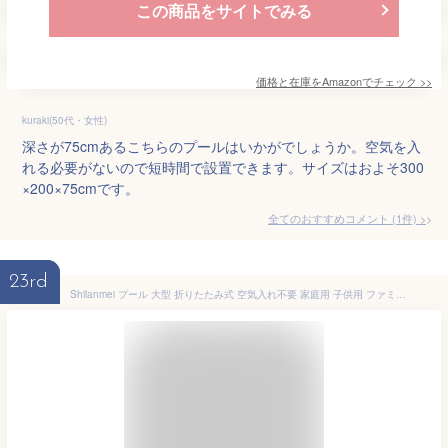
この商品をサイトでみる
価格と在庫を
Amazon
でチェック
>>
kuraki(50代・女性)
深さが75cmあるこちらのプールはいかがでしょうか。空気を入
れる必要がないので短時間で設置できます。サイズはおよそ300
×200×75cmです。
全てのおすすめコメント
(
1
件)
>
23rd
Shilanmei プール 大型 折りたたみ式 空気入れ不要 家庭用 子供用 ファミリープール バスタブ 頑丈設計 PVC複合素材 ボールプール水抜栓付 大きい 自宅用 折り畳み 深い 膨らませない プール 頑丈設計 夏の日 芝生遊び 池 庭 屋内用 お庭用 ビーチ用 屋外用水あそび 家庭 アウトドア適用 (1.6m)