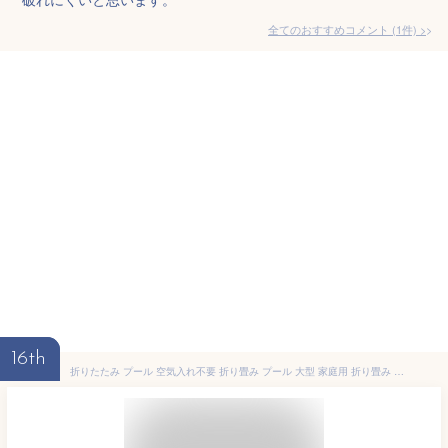
全てのおすすめコメント
(
1
件)
>
16th
折りたたみ プール 空気入れ不要 折り畳み プール 大型 家庭用 折り畳み 大型家庭用 中型 長方形 水遊び 折りたたみ プール 折りたたみ プール ファミリープール 加厚プール 家庭用プール プール キッズプール家庭用プール 簡易プール 1.6m/1.8m/2.1m/2.6m/3m/4m