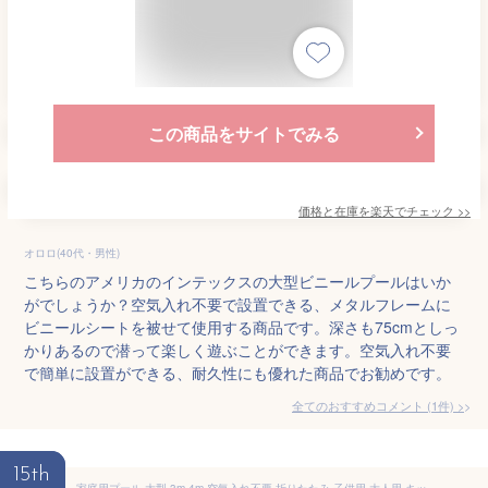
この商品をサイトでみる
価格と在庫を
楽天
でチェック
>>
オロロ(40代・男性)
こちらのアメリカのインテックスの大型ビニールプールはいか
がでしょうか？空気入れ不要で設置できる、メタルフレームに
ビニールシートを被せて使用する商品です。深さも75cmとしっ
かりあるので潜って楽しく遊ぶことができます。空気入れ不要
で簡単に設置ができる、耐久性にも優れた商品でお勧めです。
全てのおすすめコメント
(
1
件)
>
15th
家庭用プール 大型 3m 4m 空気入れ不要 折りたたみ 子供用 大人用 キッズプール 大型プール ファミリープール 深い 浅い 四角 折り畳み 排水 自立式 水遊び