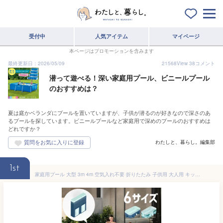
受付中
人気アイテム
マイページ
本ページはプロモーションを含みます
最終更新日：2026/05/09
21568
View
38
コメント
潜って遊べる！深い家庭用プール、ビニールプール
のおすすめは？
夏は庭かベランダにプールを置いていますが、子供が潜るのが好きなので深さのあ
るプールを探しています。ビニールプールなど家庭用で深めのプールのおすすめは
どれですか？
わたしと、暮らし。編集部
1st
家庭用プール 大型 3m 4m 空気入れ不要 折りたたみ 子供用 大人用 キッズプール 大型プール ファミリープール 深い 浅い 四角 折り畳み 排水 自立式 水遊び