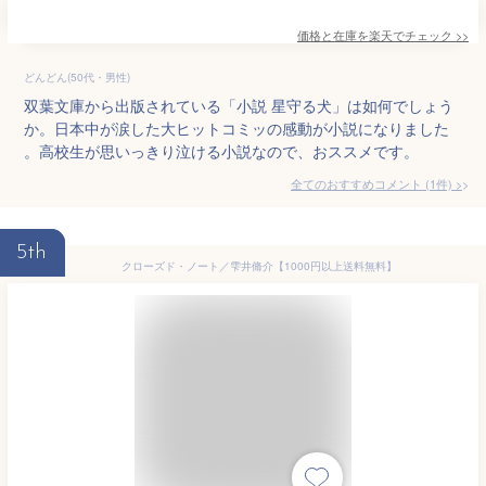
価格と在庫を
楽天
でチェック
>>
どんどん(50代・男性)
双葉文庫から出版されている「小説 星守る犬」は如何でしょう
か。日本中が涙した大ヒットコミッの感動が小説になりました
。高校生が思いっきり泣ける小説なので、おススメです。
全てのおすすめコメント
(
1
件)
>
5th
クローズド・ノート／雫井脩介【1000円以上送料無料】