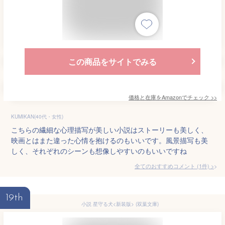
この商品をサイトでみる
価格と在庫を
Amazon
でチェック
>>
KUMIKAN(40代・女性)
こちらの繊細な心理描写が美しい小説はストーリーも美しく、
映画とはまた違った心情を抱けるのもいいです。風景描写も美
しく、それぞれのシーンも想像しやすいのもいいですね
全てのおすすめコメント
(
1
件)
>
19th
小説 星守る犬<新装版> (双葉文庫)