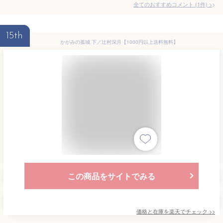
全てのおすすめコメント
(
1
件)
>
15th
かがみの孤城 下／辻村深月【1000円以上送料無料】
この商品をサイトでみる
価格と在庫を
楽天
でチェック
>>