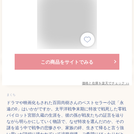
この商品をサイトでみる
価格と在庫を
楽天
でチェック
>>
まくち
ドラマや映画化もされた百田尚樹さんのベストセラー小説「永
遠の0」はいかがですか。太平洋戦争末期に特攻で戦死した零戦
パイロット宮部久蔵の生涯を、彼の孫が戦友たちの証言を辿り
ながら明らかにしていく物語で、なぜ特攻を選んだのか、その
謎を追う中で戦争の悲惨さや、家族の絆、生きて帰ると言う強
い思いが詳細に描かれていて涙腺崩壊。ご希望にぴったりだと