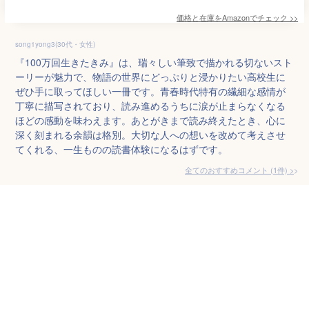
価格と在庫を
Amazon
でチェック
>>
song1yong3(30代・女性)
『100万回生きたきみ』は、瑞々しい筆致で描かれる切ないスト
ーリーが魅力で、物語の世界にどっぷりと浸かりたい高校生に
ぜひ手に取ってほしい一冊です。青春時代特有の繊細な感情が
丁寧に描写されており、読み進めるうちに涙が止まらなくなる
ほどの感動を味わえます。あとがきまで読み終えたとき、心に
深く刻まれる余韻は格別。大切な人への想いを改めて考えさせ
てくれる、一生ものの読書体験になるはずです。
全てのおすすめコメント
(
1
件)
>