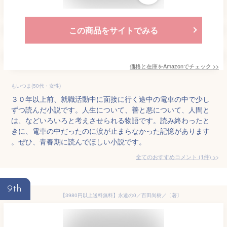
この商品をサイトでみる
価格と在庫を
Amazon
でチェック
>>
もいつま(50代・女性)
３０年以上前、就職活動中に面接に行く途中の電車の中で少し
ずつ読んだ小説です。人生について、善と悪について、人間と
は、などいろいろと考えさせられる物語です。読み終わったと
きに、電車の中だったのに涙が止まらなかった記憶があります
。ぜひ、青春期に読んでほしい小説です。
全てのおすすめコメント
(
1
件)
>
9th
【3980円以上送料無料】永遠の0／百田尚樹／〔著〕