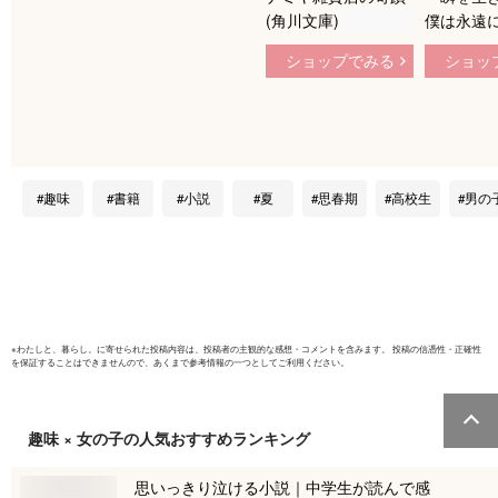
(角川文庫)
僕は永遠
い。 (ス
ショップでみる
ショッ
文庫)
趣味
書籍
小説
夏
思春期
高校生
男の
※
わたしと、暮らし。
に寄せられた投稿内容は、投稿者の主観的な感想・コメントを含みます。 投稿の信憑性・正確性
を保証することはできませんので、あくまで参考情報の一つとしてご利用ください。
趣味 × 女の子
の人気おすすめランキング
思いっきり泣ける小説｜中学生が読んで感