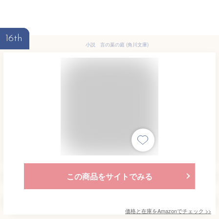
16th
小説 言の葉の庭 (角川文庫)
この商品をサイトでみる
価格と在庫を
Amazon
でチェック
>>