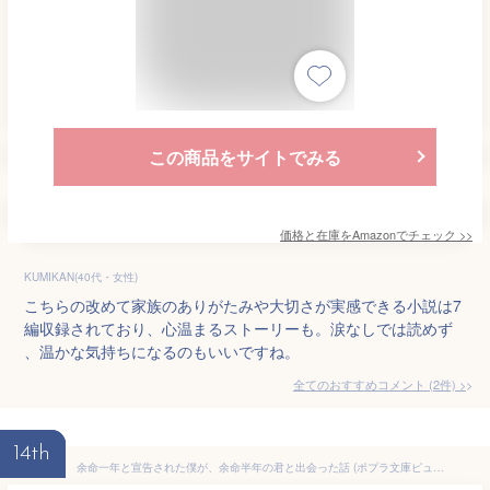
この商品をサイトでみる
価格と在庫を
Amazon
でチェック
>>
KUMIKAN(40代・女性)
こちらの改めて家族のありがたみや大切さが実感できる小説は7
編収録されており、心温まるストーリーも。涙なしでは読めず
、温かな気持ちになるのもいいですね。
全てのおすすめコメント
(
2
件)
>
14th
余命一年と宣告された僕が、余命半年の君と出会った話 (ポプラ文庫ピュアフル)