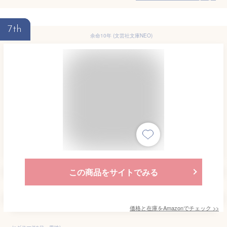
7th
余命10年 (文芸社文庫NEO)
この商品をサイトでみる
価格と在庫を
Amazon
でチェック
>>