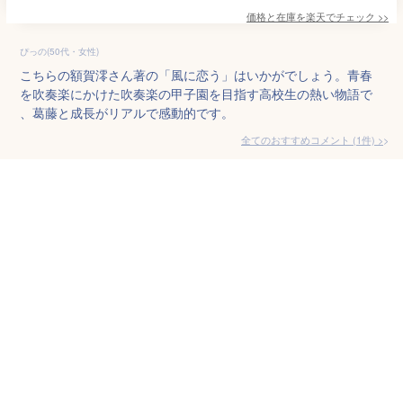
価格と在庫を
楽天
でチェック
>>
ぴっの(50代・女性)
こちらの額賀澪さん著の「風に恋う」はいかがでしょう。青春
を吹奏楽にかけた吹奏楽の甲子園を目指す高校生の熱い物語で
、葛藤と成長がリアルで感動的です。
全てのおすすめコメント
(
1
件)
>