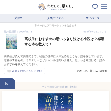
受付中
人気アイテム
マイページ
本ページはプロモーションを含みます
最終更新日：2026/06/18
558
View
22
コメント
高校生におすすめの思いっきり泣ける小説は？感動
する本を教えて！
高校生が読んで共感できて、物語の世界に入り込めるような小説を探しています。
恋愛や青春もの、ミステリーなどジャンルは問いません。思いっきり泣ける小説の
おすすめを教えてください。
わたしと、暮らし。編集部
1st
ナミヤ雑貨店の奇蹟 (角川文庫)