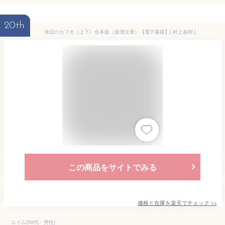
20th
海辺のカフカ（上下）合本版（新潮文庫）【電子書籍】[ 村上春樹 ]
この商品をサイトでみる
価格と在庫を
楽天
でチェック
>>
エイム(50代・男性)