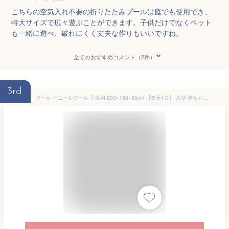
こちらの空気入れ不要の折りたたみプールは庭でも使用でき、
特大サイズで広々遊ぶことができます。子供だけでなくペット
も一緒に遊べ、破れにくく丈夫な作りもいいですね。
全てのおすすめコメント（2件）
3rd
プール ビニールプール 子供用 200×150×50cm 【楽天1位】 大型 赤ちゃん 家庭用 『子供たちを笑顔にするハッピーファミリープール』家庭用プール 子供用プール くすみ ＼世界シェア約60％独占契約店／ 【平日14時迄のご注文決済確定で当日発送】 送料無料