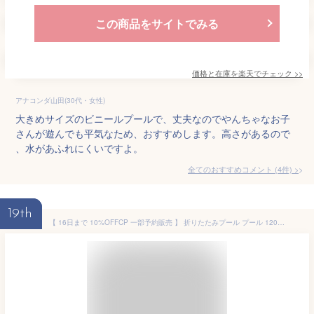
この商品をサイトでみる
価格と在庫を
楽天
でチェック
>>
アナコンダ山田(30代・女性)
大きめサイズのビニールプールで、丈夫なのでやんちゃなお子
さんが遊んでも平気なため、おすすめします。高さがあるので
、水があふれにくいですよ。
全てのおすすめコメント
(
4
件)
>
19th
【 16日まで 10%OFFCP 一部予約販売 】 折りたたみプール プール 120cm 空気入れ不要 折りたたみ ボールプール ビニールプール 室内遊び ベビー キッズ おしゃれ 円形 子供用プール 幼児 赤ちゃん 水遊び 家庭用幼稚園 小学生 家用 男の子 女の子 省スペース収納 軽量