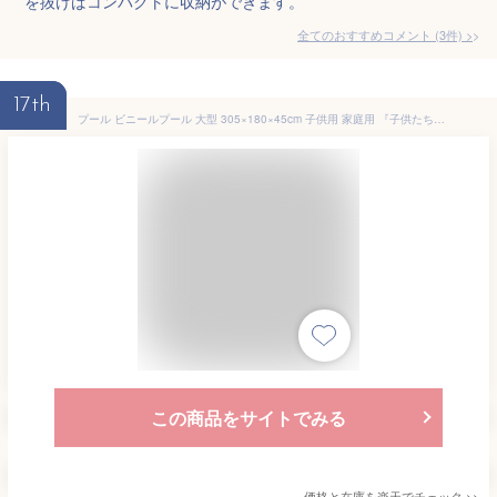
を抜けばコンパクトに収納ができます。
全てのおすすめコメント
(
3
件)
>
17th
プール ビニールプール 大型 305×180×45cm 子供用 家庭用 『子供たちを笑顔にするハッピーファミリープール』 ファミリープール 子供用プール 水遊び くすみ ブルー ＼世界シェア約60％独占契約店／ 【平日14時迄のご注文・決済確定で当日発送】 ※ブルー5月下旬頃入荷予定
この商品をサイトでみる
価格と在庫を
楽天
でチェック
>>