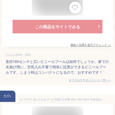
この商品をサイトでみる
価格と在庫を
楽天
でチェック
>>
どんどん(50代・男性)
直径160センチと広いビニールプールは如何でしょうか。家での
水遊び用に、空気入れ不要で簡単に設置ができるビニールプー
ルです。しまう時はコンパクトになるので、おすすめです！
全てのおすすめコメント
(
1
件)
>
6th
［ヒマラヤ］折りたたみプール 空気入れ不要 256×165×50cm 大型 組立簡単 家庭用 子供用 大人用 ビニール FOLDING_POOL ネイビー ２５６ フォールディング