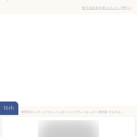
全てのおすすめコメント
(
7
件)
>
16th
INTEX(インテックス) レインボーリングプレーセンター 楕円形 マルチカラー 297×193×135cm 57453 [日本正規品] ME-7019