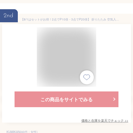
2nd
【8/1はセットがお得！2点でP10倍・3点でP20倍】 折りたたみ 空気入れ不要 160cm×30cm 送料無料 【子供たちを笑顔にするプール】 犬用プール 犬 プール ペットプール ビニールプール ベランダ 屋内 家庭用 家庭用プール 15時迄のご注文・決済確定・翌日指定で当日発送
この商品をサイトでみる
価格と在庫を
楽天
でチェック
>>
KUMIKAN(40代・女性)