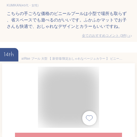
KUMIKAN(40代・女性)
こちらの手ごろな価格のビニールプールは小型で場所も取らず
、省スペースでも遊べるのがいいです。ふかふかマットでお子
さんも快適で、おしゃれなデザインとカラーもいいですね。
全てのおすすめコメント
(
3
件)
>
14th
atRise プール 大型 【 新登場/限定おしゃれなベージュカラー 】 ビニール 260×170cm 家庭用 子供用プール プレゼント 贈り物