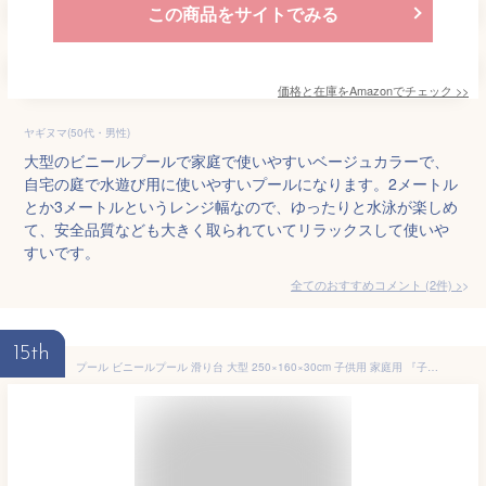
この商品をサイトでみる
価格と在庫を
Amazon
でチェック
>>
ヤギヌマ(50代・男性)
大型のビニールプールで家庭で使いやすいベージュカラーで、
自宅の庭で水遊び用に使いやすいプールになります。2メートル
とか3メートルというレンジ幅なので、ゆったりと水泳が楽しめ
て、安全品質なども大きく取られていてリラックスして使いや
すいです。
全てのおすすめコメント
(
2
件)
>
15th
プール ビニールプール 滑り台 大型 250×160×30cm 子供用 家庭用 『子供たちを笑顔にするハッピーファミリープール』 ファミリープール くすみ ブルー パープル グレージュ 送料無料 ＼世界シェア約60％独占契約店／ 【15時迄のご注文確定で当日発送】 楽天1位