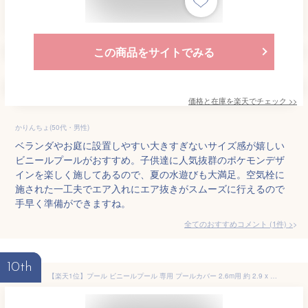
この商品をサイトでみる
価格と在庫を
楽天
でチェック
>>
かりんちょ(50代・男性)
ベランダやお庭に設置しやすい大きすぎないサイズ感が嬉しい
ビニールプールがおすすめ。子供達に人気抜群のポケモンデザ
インを楽しく施してあるので、夏の水遊びも大満足。空気栓に
施された一工夫でエア入れにエア抜きがスムーズに行えるので
手早く準備ができますね。
全てのおすすめコメント
(
1
件)
>
10th
【楽天1位】プール ビニールプール 専用 プールカバー 2.6m用 約 2.9 x 2.2m 3.0m用 約 3.4 x 2.3m プール カバー ジャイアントファミリープール専用 2.6m [260x170cm] 水道代 節約 1年保証 ★[送料無料]