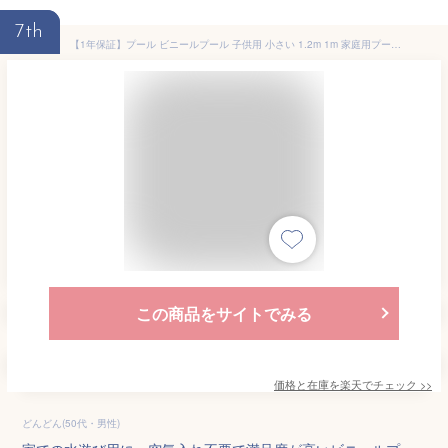
7th
【1年保証】プール ビニールプール 子供用 小さい 1.2m 1m 家庭用プール 子ども キッズ ベランダ 水遊び 夏 涼しい 庭 ガーデン プレゼント 空気入れ不要 折りたたみ ベランダ 庭 夏休み 水遊び 砂場 ボール レジャー アウトドア 簡易 ペット 犬 猫 ny009
この商品をサイトでみる
価格と在庫を
楽天
でチェック
>>
どんどん(50代・男性)