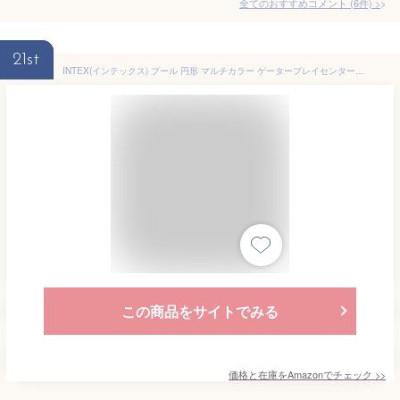
全てのおすすめコメント
(
6
件)
>
21st
INTEX(インテックス) プール 円形 マルチカラー ゲータープレイセンター 201×170×84cm [日本正規品] 57165
この商品をサイトでみる
価格と在庫を
Amazon
でチェック
>>