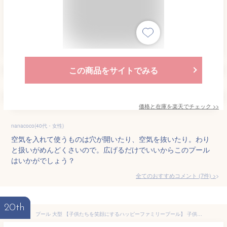
この商品をサイトでみる
価格と在庫を
楽天
でチェック
>>
nanacoco(40代・女性)
空気を入れて使うものは穴が開いたり、空気を抜いたり。わり
と扱いがめんどくさいので。広げるだけでいいからこのプール
はいかがでしょう？
全てのおすすめコメント
(
7
件)
>
20th
プール 大型 【子供たちを笑顔にするハッピーファミリープール】 子供用 家庭用 305×180cm 250×160cm 200×150cm 150×100㎝ 【世界シェア約60％独占契約店】 (150×100×50㎝, ブルー)