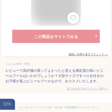
この商品をサイトでみる
価格と在庫を
楽天
でチェック
>>
どんどん(50代・男性)
レビューで高評価の買ってよかったと思える満足度の高いビニ
ールプールはいかがでしょうか？大型サイズですべり台付きの
お子様が喜ぶビニールプールなので、おススメいたします。
全てのおすすめコメント
(
1
件)
>
12th
ジャンボファミリープール 2m 047281 大型家庭用プール サマーグッズ ビニールプール （送料無料 北海道、沖縄、離島は配送不可）