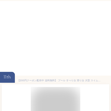
11th
【200円クーポン配布中 送料無料】 プール すべり台 滑り台 大型 スイムセンター 家庭用 夏の日 芝生遊びファミリープール 高評価 楽しみ 水遊び 子供用 滑り台 ジャンボプール 猛暑対策 夏の満喫 プール 大きいプール ビニールプール 親子遊び