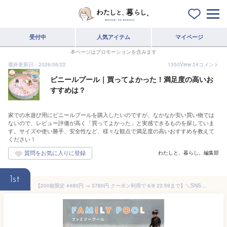
受付中
人気アイテム
マイページ
本ページはプロモーションを含みます
最終更新日：2026/06/22
1350
View
24
コメント
ビニールプール｜買ってよかった！満足度の高いお
すすめは？
家での水遊び用にビニールプールを購入したいのですが、なかなか安い買い物では
ないので、レビュー評価が高く「買ってよかった」と実感できるものを探していま
す。サイズや使い勝手、安全性など、様々な観点で満足度の高いおすすめを教えて
ください！
わたしと、暮らし。編集部
1st
【200枚限定 4480円 → 3780円 クーポン利用で 6/8 23:59まで】＼SNSで話題沸騰中／リペアシール付き プール 大型 ビニールプール 子供用 大型プール ファミリープール ベランダ 庭 ガレージ エアープール 家庭用プール 子供用 折りたたみ 海水浴 小学生