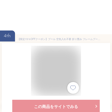
4th
【限定15％OFFクーポン】プール 空気入れ不要 折り畳み フレームプール 折りたたみ 丸形プール 子供用 素早く展開 厚手プール 子供用 空気漏れ無し ビニールプール 水遊び 直径160cm 120cm 丸形 ビーチ ナイトプール 犬 猫 砂遊び 屋内 屋外 家庭用 水遊び
この商品をサイトでみる