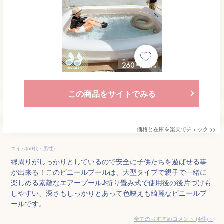
この商品をサイトでみる
価格と在庫を
楽天
でチェック
>>
エイム(50代・男性)
縁周りがしっかりとしているので安全に子供たちを遊ばせる事
が出来る！このビニールプールは、大型タイプで親子で一緒に
楽しめる素敵なエアープール♪折り畳み式で使用後の後片づけも
しやすい、深さもしっかりとあって色映えも綺麗なビニールプ
ールです。
全てのおすすめコメント
(
4
件)
>