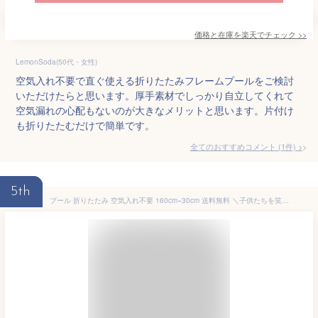
価格と在庫を
楽天
でチェック
>>
LemonSoda(50代・女性)
空気入れ不要で直ぐ使える折りたたみフレームプールをご検討
いただけたらと思います。厚手素材でしっかり自立してくれて
空気漏れの心配もないのが大きなメリットと思います。片付け
も折りたたむだけで簡単です。
全てのおすすめコメント
(
1
件)
>
5th
プール 折りたたみ 空気入れ不要 160cm×30cm 送料無料 ＼子供たちを笑顔にするプール／ 犬用プール 犬 プール ペットプール ビニールプール ベランダ 屋内 家庭用プール 夏 夏休み 【平日14時・土日祝11時迄のご注文決済確定で当日発送】