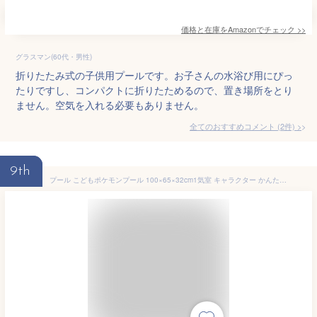
価格と在庫を
Amazon
でチェック
>>
グラスマン(60代・男性)
折りたたみ式の子供用プールです。お子さんの水浴び用にぴっ
たりですし、コンパクトに折りたためるので、置き場所をとり
ません。空気を入れる必要もありません。
全てのおすすめコメント
(
2
件)
>
9th
プール こどもポケモンプール 100×65×32cm1気室 キャラクター かんたん空気栓 お子様用 四角 子供用 ビニールプール ファミリープール 水遊び ベランダに キッズ キッズプール レジャープール エアープール 家庭用プール 子ども用プール qs 即発対応