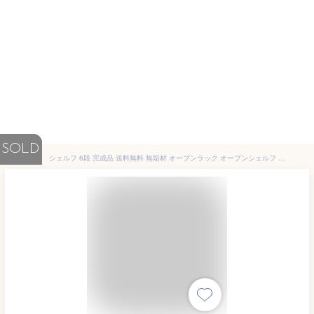
SOLD
シェルフ 6段 完成品 送料無料 無垢材 オープンラック オープンシェルフ 収納棚 ウッドラック 収納ラック 間仕切り おしゃれ ヴィンテージ ビンテージ アンティーク 古材 Rootage