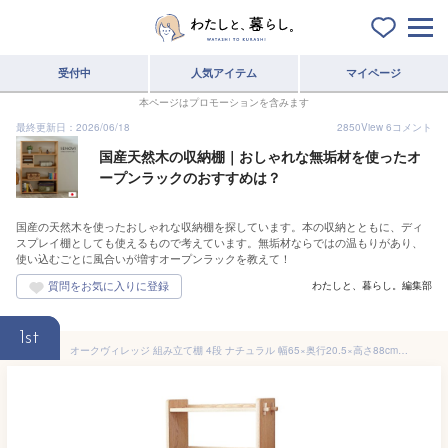
受付中
人気アイテム
マイページ
本ページはプロモーションを含みます
最終更新日：2026/06/18
2850
View
6
コメント
国産天然木の収納棚｜おしゃれな無垢材を使ったオ
ープンラックのおすすめは？
国産の天然木を使ったおしゃれな収納棚を探しています。本の収納とともに、ディ
スプレイ棚としても使えるもので考えています。無垢材ならではの温もりがあり、
使い込むごとに風合いが増すオープンラックを教えて！
わたしと、暮らし。編集部
1st
オークヴィレッジ 組み立て棚 4段 ナチュラル 幅65×奥行20.5×高さ88cm 50015-10