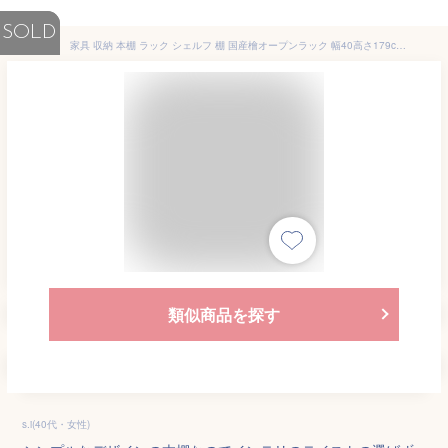
SOLD
家具 収納 本棚 ラック シェルフ 棚 国産檜オープンラック 幅40高さ179cm 670813(サイズはありません イ：ダークブラウン)
類似商品を探す
s.i(40代・女性)