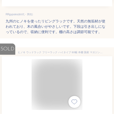
RRgypsies(60代・男性)
九州のヒノキを使ったリビングラックです。天然の無垢材が使
われており、木の風合いがやさしいです。下段は引き出しにな
っているので、収納に便利です。棚の高さは調節可能です。
SOLD
ヒノキ ウッドラック フリーラック ハイタイプ 60幅 本棚 国産 マガジンラック 引出付き 絵本ラック 本収納 本立て ファイル立て フリーボード ディスプレイラック 子供部屋用 ラック 完成品 大川家具 檜 無垢材 小物収納 大川家具 多目的ラック 引き出し 3段レール 北欧