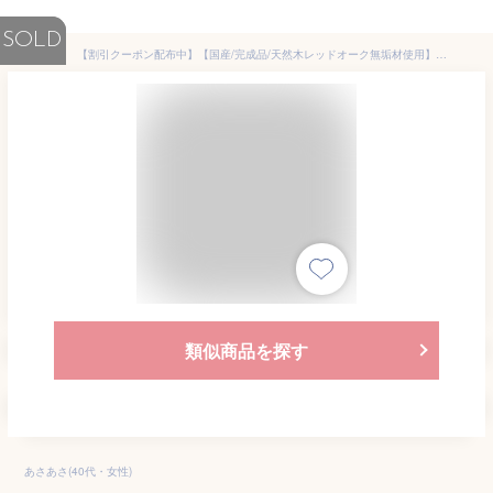
SOLD
【割引クーポン配布中】【国産/完成品/天然木レッドオーク無垢材使用】SENOVIshelf(セノヴィシェルフ) 本棚 本棚シェルフ シェルフ ランドセルラック ランドセル収納 ディスプレイ棚 木製 収納棚 おしゃれ 子供部屋 杉工場 (大型)
類似商品を探す
あさあさ(40代・女性)