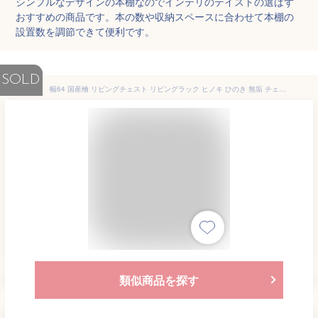
シンプルなデザインの本棚なのでインテリのテイストの選ばず
おすすめの商品です。本の数や収納スペースに合わせて本棚の
設置数を調節できて便利です。
SOLD
幅64 国産檜 リビングチェスト リビングラック ヒノキ ひのき 無垢 チェスト 幅64cm 収納棚 見せる収納 収納 リビング収納 間仕切り 裏面化粧 檜 無垢材 天然木 シンプル おしゃれ 引き出し 大川家具 フェリオ FERIO 楽天 インテリア
類似商品を探す