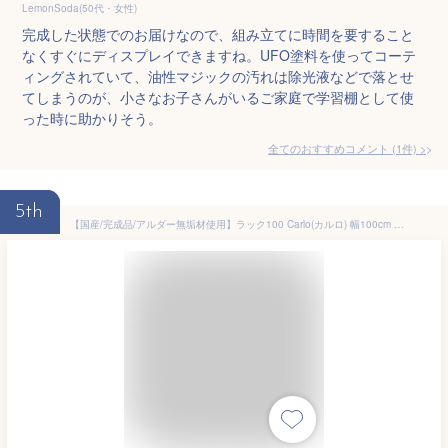
LemonSoda(50代・女性)
完成した状態でのお届けなので、組み立てに時間を要すること
なくすぐにディスプレイできますね。UFO塗料を使ってコーテ
ィングされていて、油性マジックの汚れは除光液などで落とせ
てしまうのが、小さなお子さんがいるご家庭で学習棚として使
った時に助かりそう。
全てのおすすめコメント
(
1
件)
>
5th
【国産/完成品/アルダー無垢材使用】ラック100 Carlo(カルロ) 幅100cm 可動棚 サイドラック 本棚 本立て ブックラック シェルフ ランドセルラック 書棚 収納棚 おしゃれ 子供部屋 木製 堀田木工所 (大型)