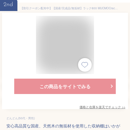
2nd
【割引クーポン配布中】【国産/完成品/無垢材】ラック800 MUCMOCrack(ムックモックラック) 子ども部屋 本棚 収納 ランドセルラック 収納棚 棚 アルダー ビーチ 木製 本棚 おしゃれ 子供部屋 杉工場 (大型)
この商品をサイトでみる
価格と在庫を
楽天
でチェック
>>
どんどん(50代・男性)
安心高品質な国産、天然木の無垢材を使用した収納棚はいかが