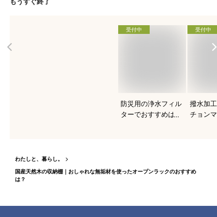
もうすぐ終了
受付中
受付中
防災用の浄水フィル
撥水加工
ターでおすすめは？
チョンマ
すめを知
わたしと、暮らし。
国産天然木の収納棚｜おしゃれな無垢材を使ったオープンラックのおすすめ
は？