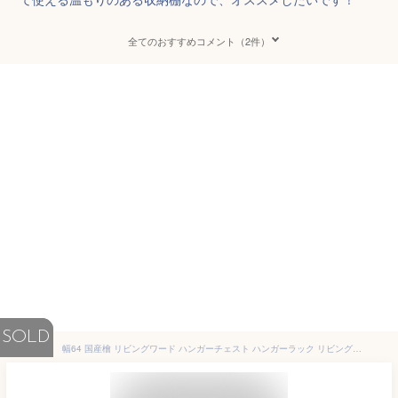
全てのおすすめコメント（2件）
SOLD
幅64 国産檜 リビングワード ハンガーチェスト ハンガーラック リビングラック ヒノキ ひのき 無垢 チェスト 幅64cm 収納棚 見せる収納 収納 リビング収納 間仕切り 裏面化粧 檜 無垢材 天然木 シンプル おしゃれ 引き出し 大川家具 フェリオ FERIO