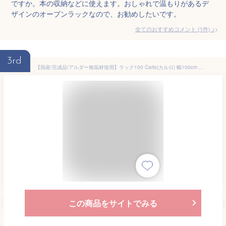
ですか。本の収納などに使えます。おしゃれで温もりがあるデ
ザインのオープンラックなので、お勧めしたいです。
全てのおすすめコメント
(
1
件)
>
3rd
【国産/完成品/アルダー無垢材使用】ラック100 Carlo(カルロ) 幅100cm 可動棚 サイドラック 本棚 本立て ブックラック シェルフ ランドセルラック 書棚 収納棚 おしゃれ 子供部屋 木製 堀田木工所 (大型)
この商品をサイトでみる