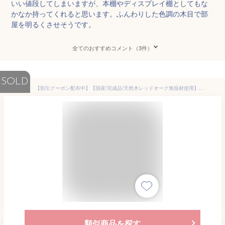
いい値段してしまいますが、本棚やディスプレイ棚としてもな
かなか持ってくれると思います。ふんわりした色調の木目で部
屋を明るくさせそうです。
全てのおすすめコメント（3件）
SOLD
【割引クーポン配布中】【国産/完成品/天然木レッドオーク無垢材使用】SENOVIshelf(セノヴィシェルフ) 本棚 本棚シェルフ シェルフ ランドセルラック ランドセル収納 ディスプレイ棚 木製 収納棚 おしゃれ 子供部屋 杉工場 (大型)
類似商品を探す