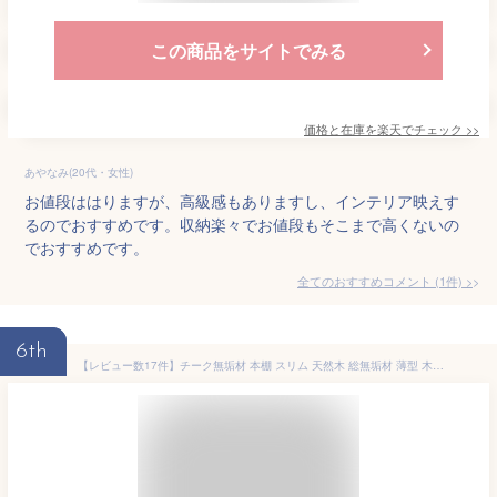
この商品をサイトでみる
価格と在庫を
楽天
でチェック
>>
あやなみ(20代・女性)
お値段ははりますが、高級感もありますし、インテリア映えす
るのでおすすめです。収納楽々でお値段もそこまで高くないの
でおすすめです。
全てのおすすめコメント
(
1
件)
>
6th
【レビュー数17件】チーク無垢材 本棚 スリム 天然木 総無垢材 薄型 木製 シンプル 書棚 ブックシェルフ CDラック DVDラック 文庫本 本棚 オープンラック 書棚 収納 CDラック DVDラック 本棚 天然木 無垢材 モダン アジアン家具 完成品 送料無料 チーク本棚スリム