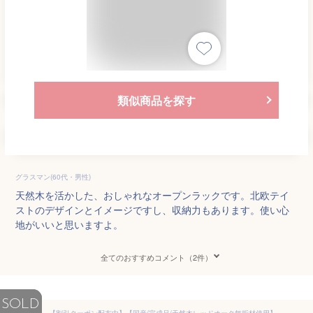
類似商品を探す
グラスマン(60代・男性)
天然木を活かした、おしゃれなオープンラックです。北欧テイ
ストのデザインとイメージですし、収納力もあります。使い心
地がいいと思いますよ。
全てのおすすめコメント（2件）
SOLD
【割引クーポン配布中】【国産/完成品/天然木レッドオーク無垢材使用】SENOVIshelf(セノヴィシェルフ) 本棚 本棚シェルフ シェルフ ランドセルラック ランドセル収納 ディスプレイ棚 木製 収納棚 おしゃれ 子供部屋 杉工場 (大型)