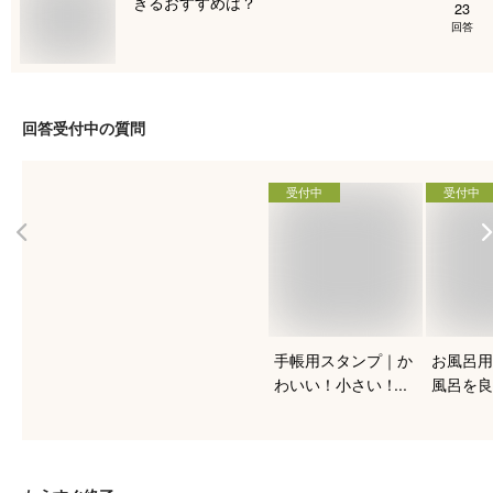
きるおすすめは？
23
回答
回答受付中の質問
受付中
受付中
手帳用スタンプ｜か
お風呂用
わいい！小さい！ス
風呂を良
ケジュール帳におす
る！人気
すめを教えて下さ
は？
い。