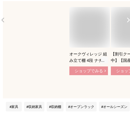
オークヴィレッジ 組
【割引ク
み立て棚 4段 ナチュ
中】【国産
ラル 幅65×奥行
無垢材】ラ
ショップでみる
ショッ
20.5×高さ88cm
MUCMOC
50015-10
クモックラ
ども部屋 
ランドセル
納棚 棚 
ーチ 木製
家具
収納家具
収納棚
オープンラック
オールシーズン
ゃれ 子供
場 (大型)