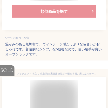
類似商品を探す
つーちゃ(40代・男性)
温かみのある無垢材で、ヴィンテージ感たっぷりな色合いがお
しゃれです。普遍的なシンプルな5段棚なので、使い勝手が良い
オープンラックです。
SOLD
ブックエンド 本立て 卓上収納 家庭用無垢材本棚と本棚、床に立っオープン棚簡単に組み立て現代のシンプルな多目的収納ラック (Color : Brown)