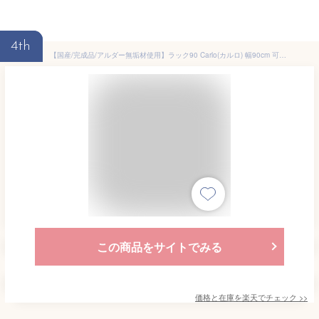
4th
【国産/完成品/アルダー無垢材使用】ラック90 Carlo(カルロ) 幅90cm 可動棚 サイドラック 本棚 本立て ブックラック シェルフ ランドセルラック 書棚 収納棚 おしゃれ 子供部屋 木製 堀田木工所 (大型)
この商品をサイトでみる
価格と在庫を
楽天
でチェック
>>