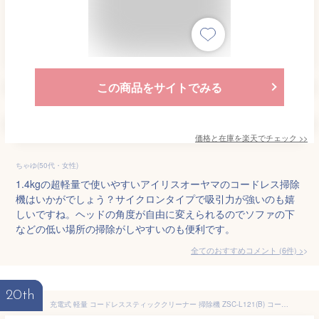
この商品をサイトでみる
価格と在庫を
楽天
でチェック
>>
ちゃゆ(50代・女性)
1.4kgの超軽量で使いやすいアイリスオーヤマのコードレス掃除
機はいかがでしょう？サイクロンタイプで吸引力が強いのも嬉
しいですね。ヘッドの角度が自由に変えられるのでソファの下
などの低い場所の掃除がしやすいのも便利です。
全てのおすすめコメント
(
6
件)
>
20th
充電式 軽量 コードレススティッククリーナー 掃除機 ZSC-L121(B) コードレスクリーナー コードレス掃除機 ハンディクリーナー 日本電産製ブラシレスモーター 山善 YAMAZEN 【送料無料】