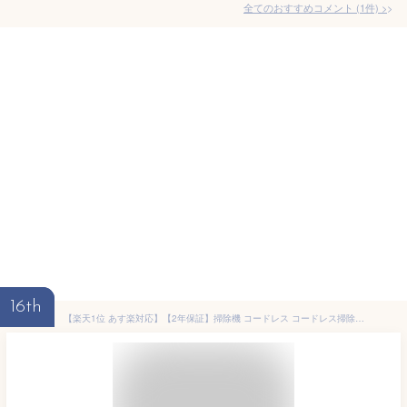
全てのおすすめコメント
(
1
件)
>
16th
【楽天1位 あす楽対応】【2年保証】掃除機 コードレス コードレス掃除機 サイクロン サイクロン掃除機 スティッククリーナー ハンディークリーナー サイクロンクリーナー コードレスクリーナー スティック掃除機 軽い 充電式 超強力吸引 小型 軽量 クリーナー2in1 28000pa