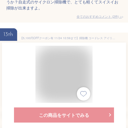
うか？自走式のサイクロン掃除機で、とても軽くてスイスイお
掃除が出来ますよ。
全てのおすすめコメント
(
2
件)
>
13th
【5,100円OFFクーポン有 11/24 10:59まで】掃除機 コードレス アイリスオーヤマ クリーナー サイクロン 軽量 充電式 スタンド付き スリム サイクロン掃除機 コードレス 紙パック不要 モップスタンド付き 2way SCD-120P-W SCD-121P【メーカー1年保証】【あす楽】
この商品をサイトでみる