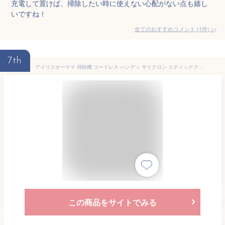
充電して置けば、掃除したい時に使えない心配がない点も嬉し
いですね！
全てのおすすめコメント
(
1
件)
>
7th
アイリスオーヤマ 掃除機 コードレス ハンディ サイクロン スティッククリーナー 静電モップ・スタンド付き 強力吸引 軽量 LEDライト付パワーヘッド メーカー保証付き ダストカップ丸洗いOK 2WAY すき間ノズル レッド IC-SLDCP10-R
この商品をサイトでみる