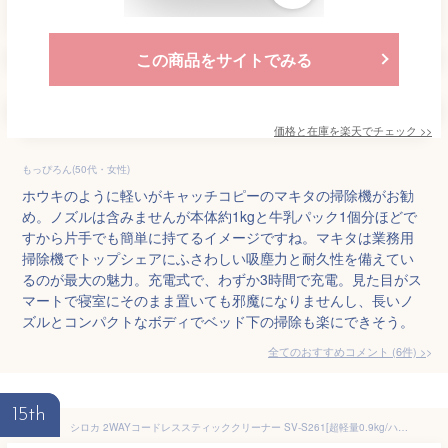
この商品をサイトでみる
価格と在庫を
楽天
でチェック
>>
もっぴろん(50代・女性)
ホウキのように軽いがキャッチコピーのマキタの掃除機がお勧
め。ノズルは含みませんが本体約1kgと牛乳パック1個分ほどで
すから片手でも簡単に持てるイメージですね。マキタは業務用
掃除機でトップシェアにふさわしい吸塵力と耐久性を備えてい
るのが最大の魅力。充電式で、わずか3時間で充電。見た目がス
マートで寝室にそのまま置いても邪魔になりませんし、長いノ
ズルとコンパクトなボディでベッド下の掃除も楽にできそう。
全てのおすすめコメント
(
6
件)
>
15th
シロカ 2WAYコードレススティッククリーナー SV-S261[超軽量0.9kg/ハンディ可/洗えるダストカップ]