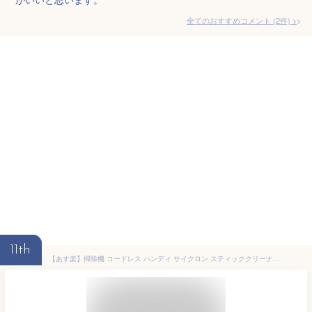
全てのおすすめコメント
(
2
件)
>
11th
【あす楽】掃除機 コードレス ハンディ サイクロン スティッククリーナー 2way サイクロン式 一人暮らし アイリスオーヤマ コードレス掃除機 サイクロン掃除機 充電式 軽量 送料無料 クリーナー サイクロンクリーナーコードレス SCD-181P