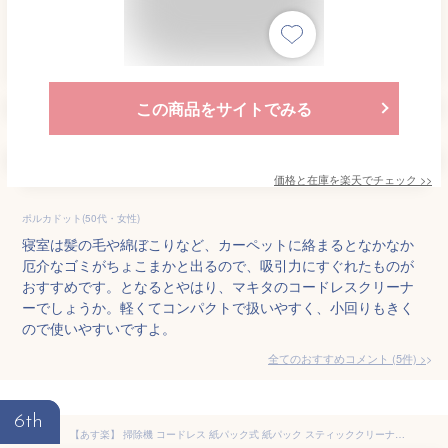
この商品をサイトでみる
価格と在庫を
楽天
でチェック
>>
ポルカドット(50代・女性)
寝室は髪の毛や綿ぼこりなど、カーペットに絡まるとなかなか
厄介なゴミがちょこまかと出るので、吸引力にすぐれたものが
おすすめです。となるとやはり、マキタのコードレスクリーナ
ーでしょうか。軽くてコンパクトで扱いやすく、小回りもきく
ので使いやすいですよ。
全てのおすすめコメント
(
5
件)
>
6th
【あす楽】 掃除機 コードレス 紙パック式 紙パック スティッククリーナー クリーナー 充電式スティッククリーナー JCL18 バッテリー2個付 送料無料 吸引力 2way 軽量 充電式 ハンディクリーナー ハンディタイプ アイリスオーヤマ