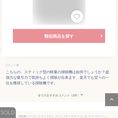
類似商品を探す
だんごっ鼻
こちらの、スティック型の軽量の掃除機は如何でしょうか？超
強力な吸引力で気持ちよく掃除が出来ます。楽天でも堂々の一
位を獲得している掃除機です。
全てのおすすめコメント（2件）
SOLD
掃除機 コードレス サイクロン アイリスオーヤマ そうじき クリーナー ハンディ 充電式 スティッククリーナー2way 充電式スティッククリーナー スタンド付き 送料無料 ハンディクリーナー 車内清掃 軽量 SCD-160P-T SCD-160P-H SCD-160P-C 【23GH】