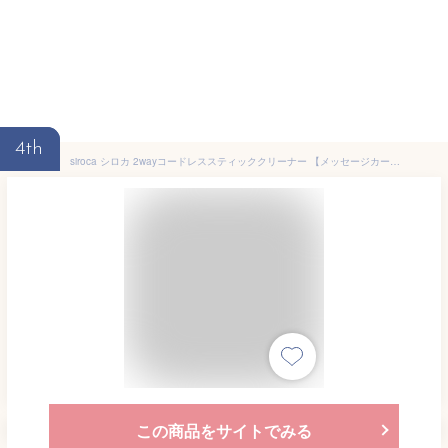
4th
siroca シロカ 2wayコードレススティッククリーナー 【メッセージカード対応】 掃除機 軽量 スリム おしゃれ シンプル 充電式 コードレス スティック 省スペース クリーナー 【あす楽】
この商品をサイトでみる