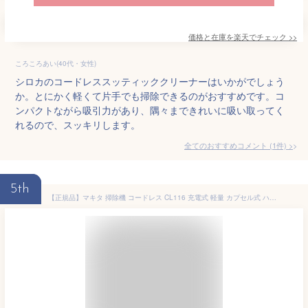
価格と在庫を
楽天
でチェック
>>
ころころあい(40代・女性)
シロカのコードレススッティッククリーナーはいかがでしょう
か。とにかく軽くて片手でも掃除できるのがおすすめです。コ
ンパクトながら吸引力があり、隅々まできれいに吸い取ってく
れるので、スッキリします。
全てのおすすめコメント
(
1
件)
>
5th
【正規品】マキタ 掃除機 コードレス CL116 充電式 軽量 カプセル式 ハンディ スティック 強力吸引 パワフル 一人暮らし コンパクト 日本製 人気 おすすめ 一人暮らし 軽い makita クリーナー 人気 おすすめ