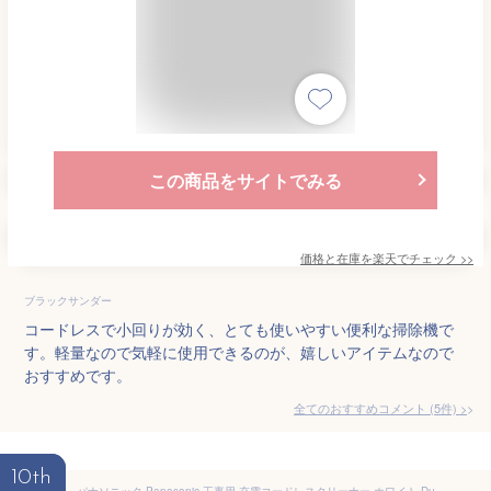
この商品をサイトでみる
価格と在庫を
楽天
でチェック
>>
ブラックサンダー
コードレスで小回りが効く、とても使いやすい便利な掃除機で
す。軽量なので気軽に使用できるのが、嬉しいアイテムなので
おすすめです。
全てのおすすめコメント
(
5
件)
>
10th
パナソニック Panasonic 工事用 充電コードレスクリーナー ホワイト Dual 本体のみ EZ37A3-W