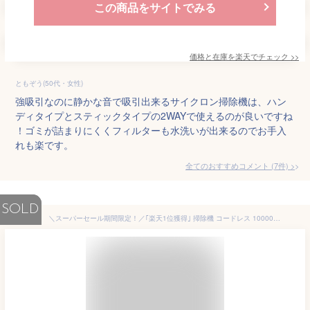
この商品をサイトでみる
価格と在庫を
楽天
でチェック
>>
ともぞう(50代・女性)
強吸引なのに静かな音で吸引出来るサイクロン掃除機は、ハン
ディタイプとスティックタイプの2WAYで使えるのが良いですね
！ゴミが詰まりにくくフィルターも水洗いが出来るのでお手入
れも楽です。
全てのおすすめコメント
(
7
件)
>
SOLD
＼スーパーセール期間限定！／｢楽天1位獲得｣ 掃除機 コードレス 10000pa スティック型 超強力吸引 LED付き 掃除機 ハンディ 2way コンパクト 多機能 スティッククリーナー コードレス掃除機 静音設計 0.95kg 超軽量 20分作動 車用掃除機 シンプル デザイン 2022