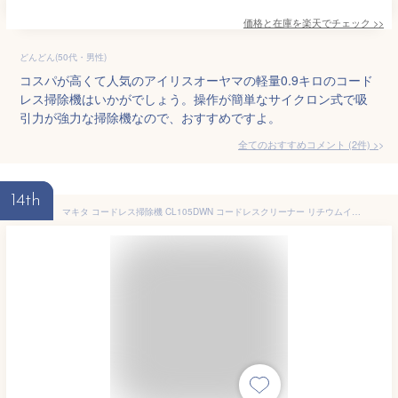
価格と在庫を
楽天
でチェック
>>
どんどん(50代・男性)
コスパが高くて人気のアイリスオーヤマの軽量0.9キロのコード
レス掃除機はいかがでしょう。操作が簡単なサイクロン式で吸
引力が強力な掃除機なので、おすすめですよ。
全てのおすすめコメント
(
2
件)
>
14th
マキタ コードレス掃除機 CL105DWN コードレスクリーナー リチウムイオン 充電式クリーナー 充電式 ハンディクリーナー 紙パック10枚付属 沖縄・離島配送不可