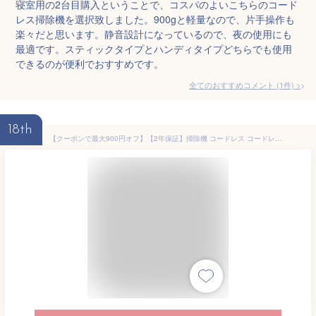
寝室用の2台目購入ということで、コスパのよいこちらのコード
レス掃除機を選択致しました。900gと軽量なので、片手操作も
楽々だと思います。静音設計になっているので、夜の使用にも
最適です。スティックタイプとハンディタイプどちらでも使用
できるのが便利でおすすめです。
全てのおすすめコメント
(
1
件)
>
18th
【クーポンで最大900円オフ】【2年保証】掃除機 コードレス コードレス掃除機 人気 サイクロン式 強力吸引 28300Pa 充電式 軽量 Orage X80 ハンディ掃除機 スティック 一人暮らし ジェネリック家電【送料無料】 布団クリーナー