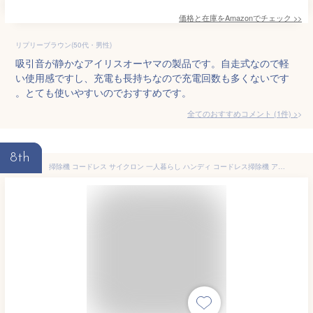
価格と在庫を
Amazon
でチェック
>>
リプリーブラウン(50代・男性)
吸引音が静かなアイリスオーヤマの製品です。自走式なので軽
い使用感ですし、充電も長持ちなので充電回数も多くないです
。とても使いやすいのでおすすめです。
全てのおすすめコメント
(
1
件)
>
8th
掃除機 コードレス サイクロン 一人暮らし ハンディ コードレス掃除機 アイリスオーヤマ スティック 軽量 小回り送料無料 スティック ハンディ サイクロン掃除機 コードレス 充電式 コードレス サイクロン パワーヘッド SCD-141P/143P