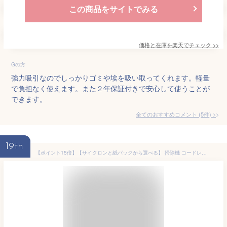
この商品をサイトでみる
価格と在庫を
楽天
でチェック
>>
Gの方
強力吸引なのでしっかりゴミや埃を吸い取ってくれます。軽量
で負担なく使えます。また２年保証付きで安心して使うことが
できます。
全てのおすすめコメント
(
5
件)
>
19th
【ポイント15倍】【サイクロンと紙パックから選べる】 掃除機 コードレス サイクロン 紙パック式 軽量 コードレス掃除機 軽い 自走式 スタンド付き スティッククリーナー 静電モップ 吸引力 MagiCaleena SCD-123P SBD-201P アイリスオーヤマ *[攻][c][2503SX][dztl]