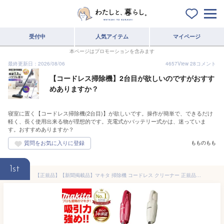
受付中
人気アイテム
マイページ
本ページはプロモーションを含みます
最終更新日：2026/08/06
4657
View
28
コメント
【コードレス掃除機】2台目が欲しいのですがおすす
めありますか？
寝室に置く【コードレス掃除機(2台目)】が欲しいです。操作が簡単で、できるだけ
軽く、長く使用出来る物が理想的です。充電式かバッテリー式かは、迷っていま
す。おすすめありますか？
もものもも
1st
【正規品】【新聞掲載品】マキタ 掃除機 コードレス クリーナー 正規品保証付 マキタ コードレス掃除機 カプセル式 マキタ充電式クリーナー マキタ 掃除機 紙パック不要 コードレスクリーナー ハンディクリーナー コードレス クリーナー マキタの掃除機 MAKITA ギフト【RSL】