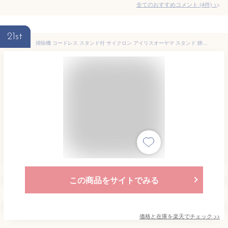
全てのおすすめコメント
(
4
件)
>
21st
掃除機 コードレス スタンド付 サイクロン アイリスオーヤマ スタンド 静電モップ サイクロン式 充電式 コードなし コード無 ハンディ 2way 軽量 コンパクト 黒 白 ブラック ホワイト SCD-185P SCD-185PM【選べる充電スタンド付】
この商品をサイトでみる
価格と在庫を
楽天
でチェック
>>