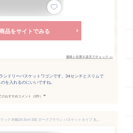
商品をサイトでみる
価格と在庫を
楽天
でチェック
>>
ランドリーバスケットワゴンです。34センチとスリムで
ものを入れるのにいいですね。
てのおすすめコメント（2件）
【クーポン配布中】ランドリーラック 約幅34.5cm 3段 ダークブラウン バスケットタイプ 丸型 着脱式洗濯かご キャスター 組立式 ランドリー収納【代引不可】