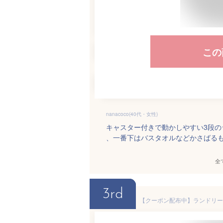
この
nanacoco(40代・女性)
キャスター付きで動かしやすい3段の
、一番下はバスタオルなどかさばる
全
3rd