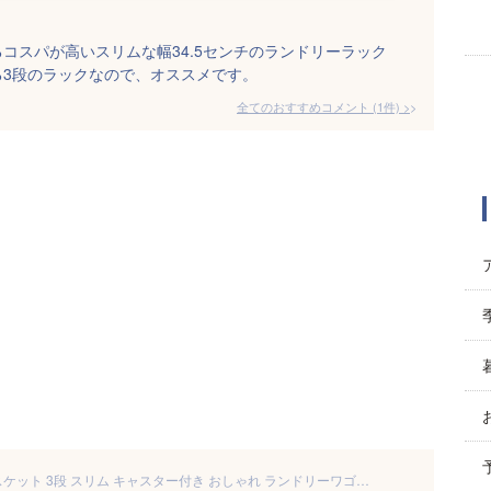
コスパが高いスリムな幅34.5センチのランドリーラック
る3段のラックなので、オススメです。
全てのおすすめコメント
(
1
件)
>
エア・リゾーム ランドリーバスケット 3段 スリム キャスター付き おしゃれ ランドリーワゴン TRESTRO〔トレストロ〕 スクエア（ブラック）