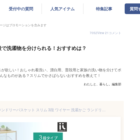
受付中の質問
人気アイテム
特集記事
質問
ージはプロモーションを含みます
7052
View
21
コメント
段で洗濯物を分けられる！おすすめは？
スが欲しい！おしゃれ着洗い、漂白用、普段用と家族の洗い物を分けてポ
どんなものがある？スリムでかさばらないおすすめを教えて！
わたしと、暮らし。編集部
【20％OFFクーポン配布中】 ランドリーバスケット スリム 3段 ワイヤー 洗濯かご ランドリーワゴン ランドリー収納 洗濯かご ランドリーラック 棚 脱衣かご 北欧 西海岸 シンプル おしゃれ 白 ホワイト 黒 ブラック 棚付きランドリーバスケット ALCO〔アルコ〕 3段タイプ