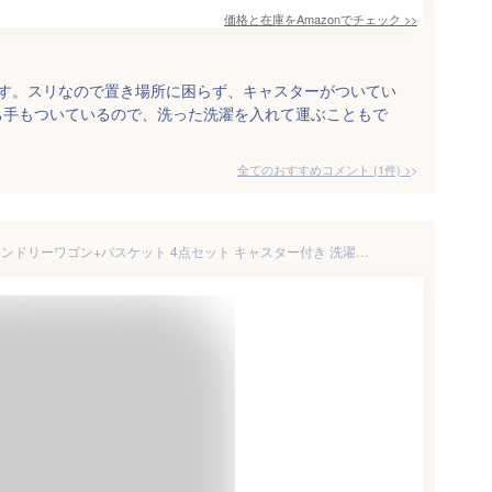
価格と在庫を
Amazon
でチェック
>>
です。スリなので置き場所に困らず、キャスターがついてい
ち手もついているので、洗った洗濯を入れて運ぶこともで
全てのおすすめコメント
(
1
件)
>
ランドリーバスケット 3段式 ランドリーワゴン+バスケット 4点セット キャスター付き 洗濯かご ランドリーワゴン 分別可能 脱衣所 洗濯かご ランドリー収納 大容量 最大63L ホワイト bs-zk-rb03-bk