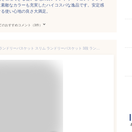
に素敵なカラーも充実したハイコスパな逸品です。安定感
ける使い心地の良さ大満足。
てのおすすめコメント（3件）
【3/1限定 11%OFFクーポン】ランドリーバスケット スリム ランドリーバスケット 3段 ランドリー バスケット カゴ ランドリーラック ランドリーボックス ランドリーワゴン 洗濯かご 洗濯カゴ 洗濯物入れ 脱衣カゴ 脱衣 収納 一人暮らし 新生活 送料無料