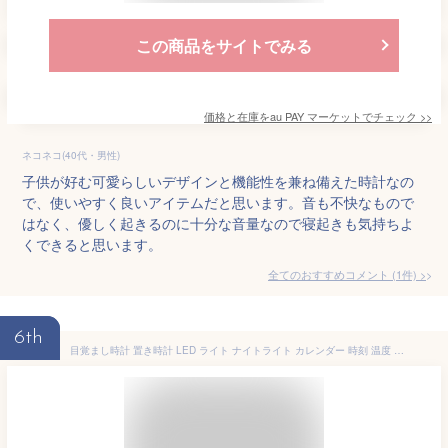
この商品をサイトでみる
価格と在庫を
au PAY マーケット
でチェック
>>
ネコネコ(40代・男性)
子供が好む可愛らしいデザインと機能性を兼ね備えた時計なの
で、使いやすく良いアイテムだと思います。音も不快なもので
はなく、優しく起きるのに十分な音量なので寝起きも気持ちよ
くできると思います。
全てのおすすめコメント
(
1
件)
>
6th
目覚まし時計 置き時計 LED ライト ナイトライト カレンダー 時刻 温度 アラーム スヌーズ タイマー アンティーク カスタマイズ デジタル