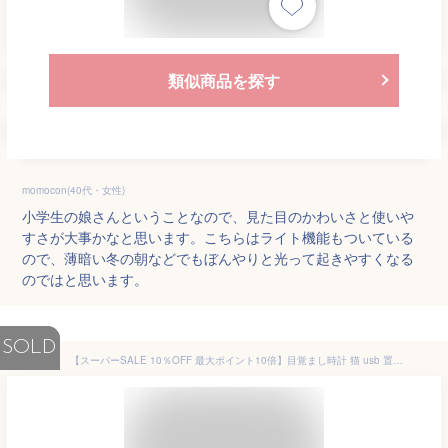
類似商品を探す
momocon(40代・女性)
小学生の娘さんということなので、見た目のかわいさと使いや
すさが大事かなと思います。こちらはライト機能もついている
ので、薄暗い冬の朝などでもぼんやりと光って起きやすくなる
のではと思います。
SOLD
【スーパーSALE 10％OFF 最大ポイント10倍】目覚まし時計 猫 usb 置き時計 猫 置き時計 目覚まし時計 猫 温度計 デジタル ライト スヌーズ 子供 女の子 男の子 おもしろ かわいい 可愛い 置時計 おしゃれ デジタル時計 小型 小さい 日付 光る 送料無料