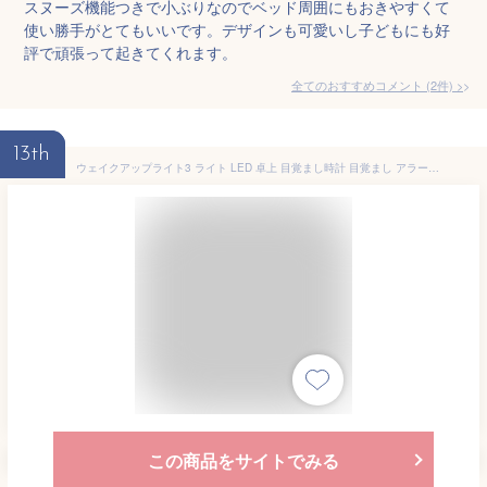
スヌーズ機能つきで小ぶりなのでベッド周囲にもおきやすくて
使い勝手がとてもいいです。デザインも可愛いし子どもにも好
評で頑張って起きてくれます。
全てのおすすめコメント
(
2
件)
>
13th
ウェイクアップライト3 ライト LED 卓上 目覚まし時計 目覚まし アラーム 調光 明るさ切替 明るい 音 朝日 光 ベッドランプ デスクライト 卓上ライト スタンドライト ライト 照明 インテリア 寝室 北欧 シンプル おしゃれ 母の日 父の日 誕生日 送料無料 エムールライフ
この商品をサイトでみる