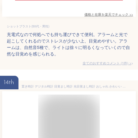
価格と在庫を
楽天
でチェック
>>
ショットブラスト(50代・男性)
充電式なので何処へでも持ち運びできて便利。アラームと光で
起こしてくれるのでストレスが少ない上、目覚めやすい。アラ
ームは、自然音5種で、ライトは徐々に明るくなっていくので自
然な目覚めを感じられる。
全てのおすすめコメント
(
1
件)
>
14th
置き時計 デジタル時計 目覚まし時計 光目覚まし時計 おしゃれ かわいい ナイトライト ベッドライト 北欧 アラーム 温度 カレンダー ひよ