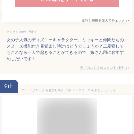
価格と在庫を
楽天
でチェック
>>
どんどん(50代・男性)
女の子人気のディズニーキャラクター、ミッキーと仲間たちの
スヌーズ機能付き目覚まし時計はどうでしょうか？二度寝して
もこれなら一人で起きることができるので、娘さん用におすす
めしたいです！
全てのおすすめコメント
(
1
件)
>
9th
アラームクロック 目覚まし時計 子供 LED スヌーズ めざまし サンリオ アリエル ラプンツェル ディズニープリンセス ミニー ドナルド チ