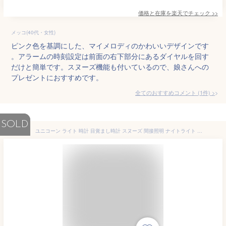
価格と在庫を
楽天
でチェック
>>
メッコ(40代・女性)
ピンク色を基調にした、マイメロディのかわいいデザインです
。アラームの時刻設定は前面の右下部分にあるダイヤルを回す
だけと簡単です。スヌーズ機能も付いているので、娘さんへの
プレゼントにおすすめです。
全てのおすすめコメント
(
1
件)
>
SOLD
ユニコーン ライト 時計 目覚まし時計 スヌーズ 間接照明 ナイトライト 育児ライト 授乳ライト 置き時計 子供 置時計 ゆめかわ アニマル 柔らか シリコン コードレス 充電式 おしゃれ かわいい 北欧 ペガサス