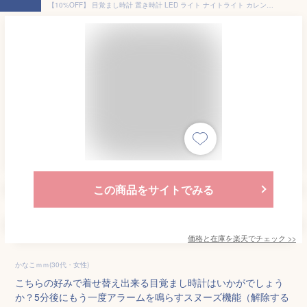
【10%OFF】 目覚まし時計 置き時計 LED ライト ナイトライト カレンダー 時刻 温度 アラーム スヌーズ タイマー アンティーク デジタル時計 多機能 キャラクター コンパクト 卓上 かわいい ギフト プレゼント 贈り物 誕生日 実用的 プレゼント
この商品をサイトでみる
価格と在庫を
楽天
でチェック
>>
かなこｍｍ(30代・女性)
こちらの好みで着せ替え出来る目覚まし時計はいかがでしょう
か？5分後にもう一度アラームを鳴らすスヌーズ機能（解除する