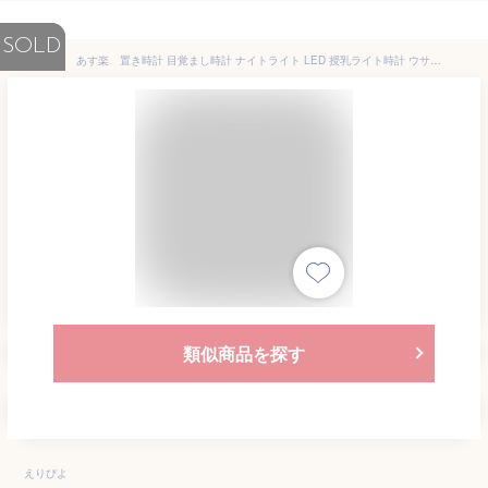
SOLD
あす楽 置き時計 目覚まし時計 ナイトライト LED 授乳ライト時計 ウサギ 授乳ライト デジタル時計 間接照明 常夜灯 調光 おやすみタイマー PSE認証付き USB充電式 寝室 かわいい 卓上 プレゼント 子ども用 赤ちゃん 出産祝い ギフト 送料無料 hsd-n119
類似商品を探す
えりぴよ