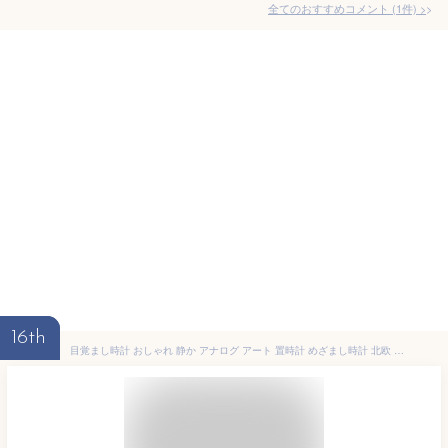
全てのおすすめコメント
(
1
件)
>
16th
目覚まし時計 おしゃれ 静か アナログ アート 置時計 めざまし時計 北欧 ナチュラル 可愛い かわいい スヌーズ 作家 レオ・レオニ エリック・カール はらぺこあおむし フレデリック ネズミ Leo Lionni Eric Carle 丸い 静音 オシャレ シンプル 1年間保証 プレゼント ギフト