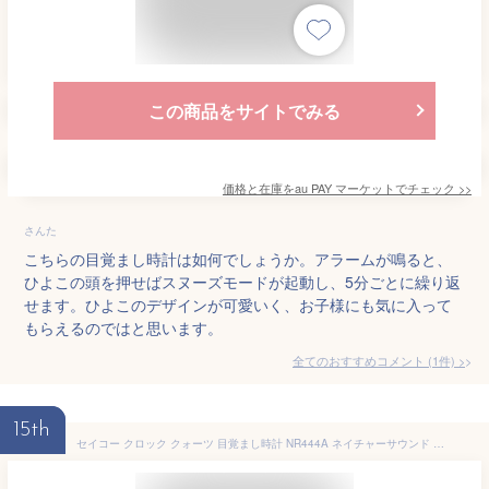
この商品をサイトでみる
価格と在庫を
au PAY マーケット
でチェック
>>
さんた
こちらの目覚まし時計は如何でしょうか。アラームが鳴ると、
ひよこの頭を押せばスヌーズモードが起動し、5分ごとに繰り返
せます。ひよこのデザインが可愛いく、お子様にも気に入って
もらえるのではと思います。
全てのおすすめコメント
(
1
件)
>
15th
セイコー クロック クォーツ 目覚まし時計 NR444A ネイチャーサウンド 鳥のさえずり ライト付き スヌーズ 茶色 アナログ 目覚し SEIKO CLOCK [贈り物 周年 創業 餞別 景品 竣工 父の日 母の日 定年 退職 入学 卒業 還暦 古希 長寿 結婚 引き出物 熨斗がけ 御礼 包装]