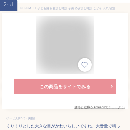
2nd
PERSMEET 子ども用 目覚まし時計 子供 めざまし時計 こども 人気 寝室音声制御ナイトライト キッズ 5種のアラーム音 スヌーズ/タイマー機能 内蔵1500mAh 充電式 漫画電子時計 置き時計 ダイナミックエクスプレッションかわいい光目覚まし時計 （ピンク）
この商品をサイトでみる
価格と在庫を
Amazon
でチェック
>>
ゆーじん(70代・男性)
くりくりとした大きな目がかわいらしいですね。大音量で鳴っ