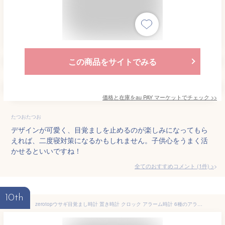
この商品をサイトでみる
価格と在庫を
au PAY マーケット
でチェック
>>
たつおたつお
デザインが可愛く、目覚ましを止めるのが楽しみになってもら
えれば、二度寝対策になるかもしれません。子供心をうまく活
かせるといいですね！
全てのおすすめコメント
(
1
件)
>
10th
zerotopウサギ目覚まし時計 置き時計 クロック アラーム時計 6種のアラーム音 デジタル時計 スヌーズ/タイマー機能 うさぎナイトライト デスクライト 充電式 女の子 男の子 子供 おしゃれ かわいい ミニ シンプル 贈り物 ピンク