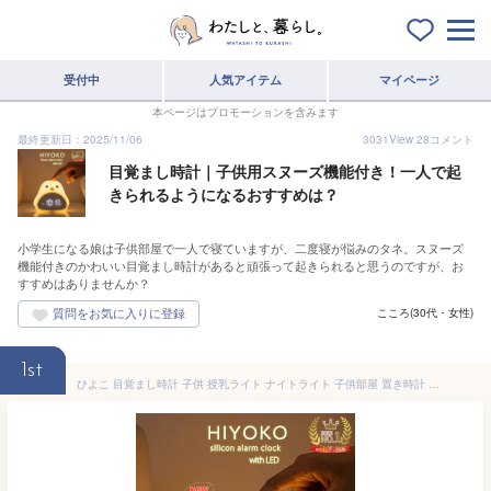
受付中
人気アイテム
マイページ
本ページはプロモーションを含みます
最終更新日：2025/11/06
3031
View
28
コメント
目覚まし時計｜子供用スヌーズ機能付き！一人で起
きられるようになるおすすめは？
小学生になる娘は子供部屋で一人で寝ていますが、二度寝が悩みのタネ。スヌーズ
機能付きのかわいい目覚まし時計があると頑張って起きられると思うのですが、お
すすめはありませんか？
こころ(30代・女性)
1st
ひよこ 目覚まし時計 子供 授乳ライト ナイトライト 子供部屋 置き時計 デジタル時計 新生活 プレゼント 男の子 女の子 小学生 保育園 かわいい 温度 文字 大きい 小型 コードレス LED キャラクター ベッドサイド