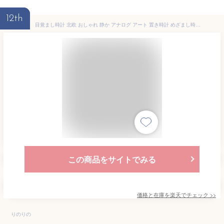
12th
目覚まし時計 北欧 おしゃれ 静か アナログ アート 置き時計 めざまし時計 ナチュラル 可愛い かわいい スヌーズ 作家 レオ・レオニ エリック・カール はらぺこあおむし フレデリック ネズミ Leo Lionni Eric Carle 丸い 静オシャレ シンプル 1年間保証 プレゼント ギフト
この商品をサイトでみる
価格と在庫を
楽天
でチェック
>>
りのりの