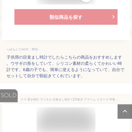
類似商品を探す
へゆもんて(40代・男性)
子供用の目覚まし時計でしたらこちらの商品をおすすめします
。ウサギの形をしていて、シリコン素材の柔らくてかわいい時
計です。6歳の子でも、簡単に使えるようになっていて、自分で
セットして自分で朝起きてくれています。
SOLD
クマ 置き時計 デジタル 目覚まし時計 LED表示 アラーム スヌーズ 常夜灯 かわいい 大音量 音感センサー 卓上 置時計 温度計 カレンダー ナイトライト 子供 女の子 男の子 プレゼント 送料無料