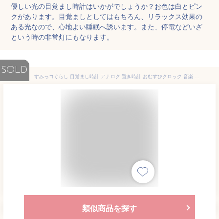
優しい光の目覚まし時計はいかがでしょうか？お色は白とピン
クがあります。目覚ましとしてはもちろん、リラックス効果の
ある光なので、心地よい睡眠へ誘います。また、停電などいざ
という時の非常灯にもなります。
SOLD
すみっコぐらし 目覚まし時計 アナログ 置き時計 おむすびクロック 音楽 スヌーズ 付き 連続秒針 サンエックス もぐらのおうち 当店オリジナルロゴ入りすべり止めシート 2点セット（時計、すべり止めシート）
類似商品を探す