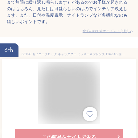
まで無限に繰り返し鳴らします）があるのでお子様が起きれる
のはもちろん、見た目は可愛らしいのはのでインテリア映えし
ます。また、日付や温度表示・ナイトランプなど多機能なのも
嬉しいポイントです。
全てのおすすめコメント
(
1
件)
>
8th
SEIKO セイコークロック キャラクター ミッキー＆フレンズ FD464S 国内正規品 目覚まし めざまし 目覚し 置時計 メロディー アラーム スヌーズ キッズ かわいい 卒園祝い 入学祝い 誕生日プレゼント 子供 女の子 小学生 小学校 中学生
この商品をサイトでみる