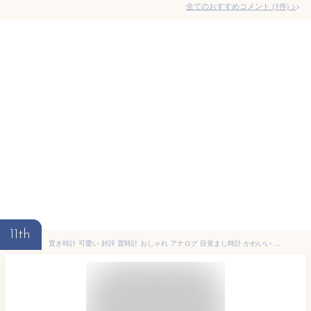
全てのおすすめコメント
(
1
件)
>
11th
置き時計 可愛い 好評 置時計 おしゃれ アナログ 目覚まし時計 かわいい 女の子 子供 寝室 スヌーズ 電子音アラーム ライト 小さい クロック インテリア ミグレイト ブランド ノア精密