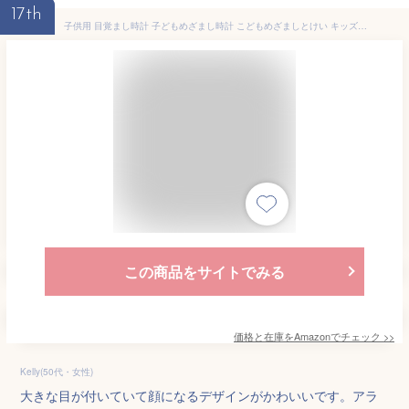
17th
子供用 目覚まし時計 子どもめざまし時計 こどもめざましとけい キッズ用置き時計 GePavinDaダイナミックエクスプレッション時計 音声制御ナイトライト スヌーズ機能付き 5つのアラーム音楽 usb充電式 日本語説明書付 (ホワイト)
この商品をサイトでみる
価格と在庫を
Amazon
でチェック
>>
Kelly(50代・女性)
大きな目が付いていて顔になるデザインがかわいいです。アラ